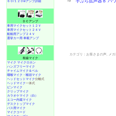
⇒
手ぶら拡声器８ パ
６０/１２０wアンプ詳細
ＤＣアンプ
車用マイクセット１２Ｖ
車用マイクセット２４Ｖ
船舶用アンプ２４Ｖ
選挙カー用 車載アンプ
カテゴリ：
お客さまの声
,
メガ
有線マイク
マイク マイクロホン
ハンズフリーマイク
チャイムマイク＆ベル
咽喉マイク・喉頭マイク
ヘッドセットマイク
分離式
ヘッドマイク
一体式
ピンマイク
クリップマイク
カラオケマイク（白）
エコー内蔵マイク
デスクトップマイク
バス用マイク
マイクコード