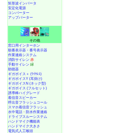
矩形波インバータ
安定化電源
コンバーター
アップバーター
その他
窓口用インターホン
順番表示器・番号表示器
作業連絡システム
消防サイレン
赤
手動サイレン
緑
助聴器
ギガボイス＋ (ﾜｲﾔﾚｽ)
ギガボイスY (耳掛け)
ギガボイスN (ネック型)
ギガボイス (フルセット)
誘導棒ハイグレード
着信音スピーカー
呼出音フラッシュコール
スマホ着信音フラッシュ
水中電話
・
防水作業連絡
ドライブスルーシステム
ハンドマイク機能表
ハンドマイク大きさ
電気式人工喉頭