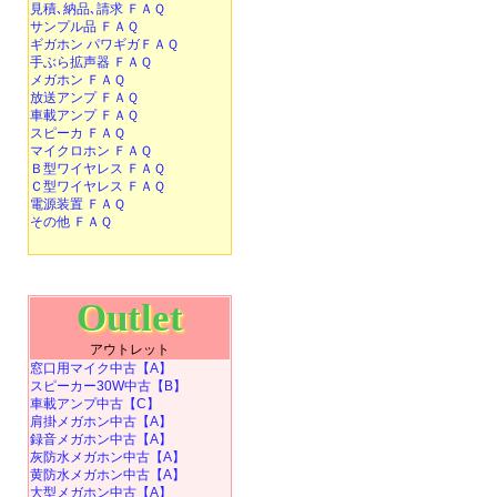
見積､納品､請求 ＦＡＱ
サンプル品 ＦＡＱ
ギガホン パワギガＦＡＱ
手ぶら拡声器 ＦＡＱ
メガホン ＦＡＱ
放送アンプ ＦＡＱ
車載アンプ ＦＡＱ
スピーカ ＦＡＱ
マイクロホン ＦＡＱ
Ｂ型ワイヤレス ＦＡＱ
Ｃ型ワイヤレス ＦＡＱ
電源装置 ＦＡＱ
その他 ＦＡＱ
Outlet
アウトレット
窓口用マイク中古【A】
スピーカー30W中古【B】
車載アンプ中古【C】
肩掛メガホン中古【A】
録音メガホン中古【A】
灰防水メガホン中古【A】
黄防水メガホン中古【A】
大型メガホン中古【A】