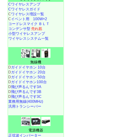
Cワイヤレスアンプ
Cワイヤレスガイド
C
ワイヤレス増設一覧
C
イベント用 100W×2
コードレスマイク ＢＬＴ
コンデンサ型
売れ筋
小型ワイヤレスアンプ
ワイヤレスシステム一覧
無線機
D
ガイドイヤホン 10台
D
ガイドイヤホン 20台
D
ガイドイヤホン 50台
D
ガイドイヤホン100台
D
飛び声るんです3A
D
飛び声るんです3B
D
飛び声るんです3C
業務用無線(400MHz)
汎用トランシーバー
電源機器
正弦波インバーター