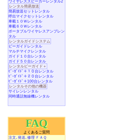
ワイヤレススピーカーレンタル2
レンタル簡易放送
簡易放送セットレンタル
呼出マイクセットレンタル
車載１０Ｗレンタル
車載６０Ｗレンタル
ポータブルワイヤレスアンプレン
タル
レンタルガイドシステム
ビーガイドレンタル
マルチマイクレンタル
ガイド１０台レンタル
ガイド５０台レンタル
レンタルビーガイド＋
ﾋﾞｰｶﾞｲﾄﾞ＋１０台レンタル
ﾋﾞｰｶﾞｲﾄﾞ＋２０台レンタル
ﾋﾞｰｶﾞｲﾄﾞ＋100台レンタル
レンタルその他の機器
サイレンレンタル
同時通話無線機レンタル
FAQ
よくあるご質問
注文､発送､修理 ＦＡＱ