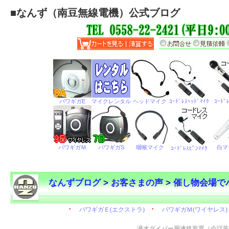
■
なんず（南豆無線電機）公式ブログ
なんずブログ
>
お客さまの声
>
催し物会場で
←
潜水ダイバー用連絡装置（会話装