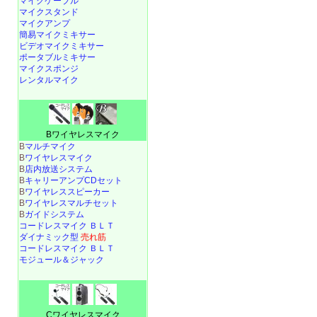
マイクケーブル
マイクスタンド
マイクアンプ
簡易マイクミキサー
ビデオマイクミキサー
ポータブルミキサー
マイクスポンジ
レンタルマイク
Bワイヤレスマイク
B
マルチマイク
B
ワイヤレスマイク
B
店内放送システム
B
キャリーアンプCDセット
B
ワイヤレススピーカー
B
ワイヤレスマルチセット
B
ガイドシステム
コードレスマイク ＢＬＴ
ダイナミック型
売れ筋
コードレスマイク ＢＬＴ
モジュール＆ジャック
Cワイヤレスマイク