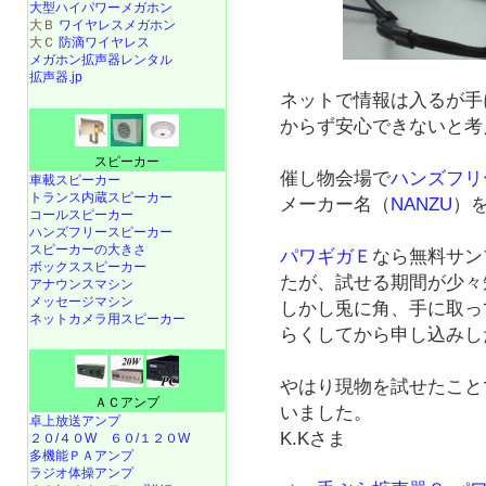
大型ハイパワーメガホン
大Ｂ
ワイヤレスメガホン
大Ｃ
防滴ワイヤレス
メガホン拡声器レンタル
拡声器.jp
ネットで情報は入るが手
からず安心できないと考
スピーカー
催し物会場で
ハンズフリ
車載スピーカー
トランス内蔵スピーカー
メーカー名（
NANZU
）
コールスピーカー
ハンズフリースピーカー
スピーカーの大きさ
パワギガＥ
なら無料サン
ボックススピーカー
たが、試せる期間が少々
アナウンスマシン
メッセージマシン
しかし兎に角、手に取っ
ネットカメラ用スピーカー
らくしてから申し込みし
やはり現物を試せたこと
ＡＣアンプ
いました。
卓上放送アンプ
K.Kさま
２０/４０W
６０/１２０W
多機能ＰＡアンプ
ラジオ体操アンプ