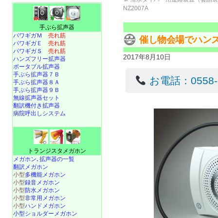
NZ2007A
手ぶら拡声器
パワギガＭ
売れ筋
催し物会場でハン
パワギガＥ
売れ筋
パワギガＳ
売れ筋
2017年8月10日
ハンズフリー拡声器
ポータブル拡声器
手ぶら拡声器７Ｂ
お電話：0558-22
手ぶら拡声器８Ａ
手ぶら拡声器９Ｂ
無線拡声器セット
翻訳機付き拡声器
病院呼出しシステム
トランジスタメガホン
メガホン､拡声器の一覧
翻訳メガホン
小型
多機能メガホン
小型
録音メガホン
小型
防水メガホン
小型
非常用メガホン
小型
ハンドメガホン
小型ショルダーメガホン