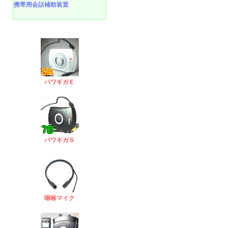
携帯用会話補助装置
パワギガＥ
パワギガＳ
咽喉マイク