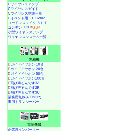
Cワイヤレスアンプ
Cワイヤレスガイド
C
ワイヤレス増設一覧
C
イベント用 100W×2
コードレスマイク ＢＬＴ
コンデンサ型
売れ筋
小型ワイヤレスアンプ
ワイヤレスシステム一覧
無線機
D
ガイドイヤホン 10台
D
ガイドイヤホン 20台
D
ガイドイヤホン 50台
D
ガイドイヤホン100台
D
飛び声るんです3A
D
飛び声るんです3B
D
飛び声るんです3C
業務用無線(400MHz)
汎用トランシーバー
電源機器
正弦波インバーター