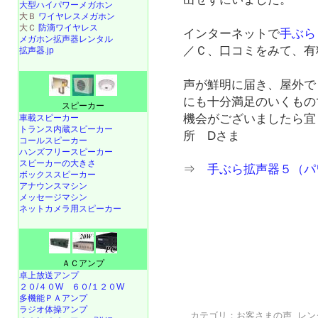
大型ハイパワーメガホン
大Ｂ
ワイヤレスメガホン
大Ｃ
防滴ワイヤレス
インターネットで
手ぶら
メガホン拡声器レンタル
／Ｃ、口コミをみて、有
拡声器.jp
声が鮮明に届き、屋外で
にも十分満足のいくもの
スピーカー
機会がございましたら宜
車載スピーカー
トランス内蔵スピーカー
所 Dさま
コールスピーカー
ハンズフリースピーカー
スピーカーの大きさ
⇒
手ぶら拡声器５（パ
ボックススピーカー
アナウンスマシン
メッセージマシン
ネットカメラ用スピーカー
ＡＣアンプ
卓上放送アンプ
２０/４０W
６０/１２０W
多機能ＰＡアンプ
ラジオ体操アンプ
カテゴリ：
お客さまの声
,
レン