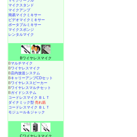
マイクケーブル
マイクスタンド
マイクアンプ
簡易マイクミキサー
ビデオマイクミキサー
ポータブルミキサー
マイクスポンジ
レンタルマイク
Bワイヤレスマイク
B
マルチマイク
B
ワイヤレスマイク
B
店内放送システム
B
キャリーアンプCDセット
B
ワイヤレススピーカー
B
ワイヤレスマルチセット
B
ガイドシステム
コードレスマイク ＢＬＴ
ダイナミック型
売れ筋
コードレスマイク ＢＬＴ
モジュール＆ジャック
Cワイヤレスマイク