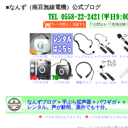
■
なんず（南豆無線電機）公式ブログ
なんずブログ
>
手ぶら拡声器
>
パワギガ＋
>
レンタル。声が鮮明、屋外でも十分。
←
オートバイでの走行中の通話や車