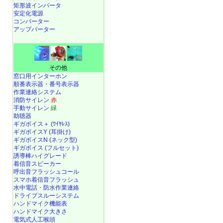
矩形波インバータ
安定化電源
コンバーター
アップバーター
その他
窓口用インターホン
順番表示器・番号表示器
作業連絡システム
消防サイレン
赤
手動サイレン
緑
助聴器
ギガボイス＋ (ﾜｲﾔﾚｽ)
ギガボイスY (耳掛け)
ギガボイスN (ネック型)
ギガボイス (フルセット)
誘導棒ハイグレード
着信音スピーカー
呼出音フラッシュコール
スマホ着信音フラッシュ
水中電話
・
防水作業連絡
ドライブスルーシステム
ハンドマイク機能表
ハンドマイク大きさ
電気式人工喉頭