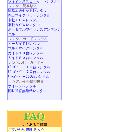
ワイヤレススピーカーレンタル2
レンタル簡易放送
簡易放送セットレンタル
呼出マイクセットレンタル
車載１０Ｗレンタル
車載６０Ｗレンタル
ポータブルワイヤレスアンプレン
タル
レンタルガイドシステム
ビーガイドレンタル
マルチマイクレンタル
ガイド１０台レンタル
ガイド５０台レンタル
レンタルビーガイド＋
ﾋﾞｰｶﾞｲﾄﾞ＋１０台レンタル
ﾋﾞｰｶﾞｲﾄﾞ＋２０台レンタル
ﾋﾞｰｶﾞｲﾄﾞ＋100台レンタル
レンタルその他の機器
サイレンレンタル
同時通話無線機レンタル
FAQ
よくあるご質問
注文､発送､修理 ＦＡＱ