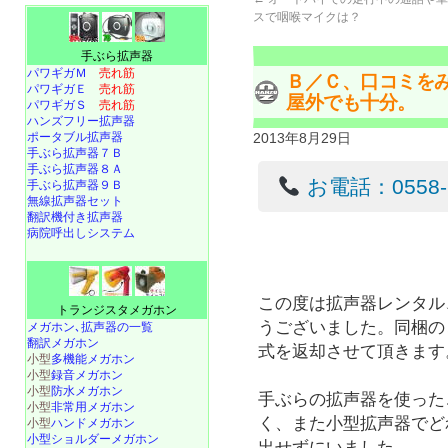
スで咽喉マイクは？
手ぶら拡声器
パワギガＭ
売れ筋
Ｂ／Ｃ、口コミを
パワギガＥ
売れ筋
屋外でも十分。
パワギガＳ
売れ筋
ハンズフリー拡声器
ポータブル拡声器
2013年8月29日
手ぶら拡声器７Ｂ
手ぶら拡声器８Ａ
お電話：0558-22
手ぶら拡声器９Ｂ
無線拡声器セット
翻訳機付き拡声器
病院呼出しシステム
この度は拡声器レンタル
トランジスタメガホン
うございました。同梱の
メガホン､拡声器の一覧
翻訳メガホン
式を返却させて頂きます
小型
多機能メガホン
小型
録音メガホン
小型
防水メガホン
手ぶらの拡声器を使った
小型
非常用メガホン
く、また小型拡声器でど
小型
ハンドメガホン
小型ショルダーメガホン
出せずにいました。