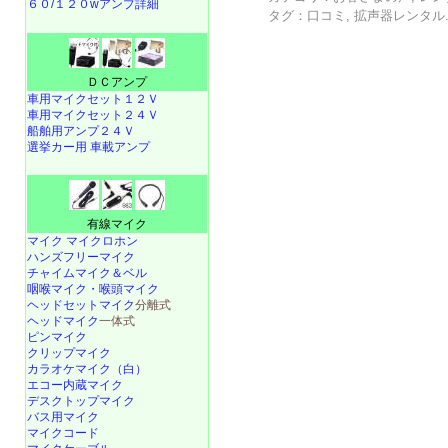
６０/１２０wアンプ詳細
タグ：
口コミ
,
拡声器レンタル
ＤＣアンプ
車用マイクセット１２Ｖ
車用マイクセット２４Ｖ
船舶用アンプ２４Ｖ
選挙カー用 車載アンプ
有線マイク
マイク マイクロホン
ハンズフリーマイク
チャイムマイク＆ベル
咽喉マイク・喉頭マイク
ヘッドセットマイク
分離式
ヘッドマイク
一体式
ピンマイク
クリップマイク
カラオケマイク（白）
エコー内蔵マイク
デスクトップマイク
バス用マイク
マイクコード