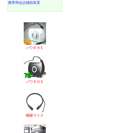
携帯用会話補助装置
パワギガＥ
パワギガＳ
咽喉マイク