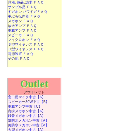
見積､納品､請求 ＦＡＱ
サンプル品 ＦＡＱ
ギガホン パワギガＦＡＱ
手ぶら拡声器 ＦＡＱ
メガホン ＦＡＱ
放送アンプ ＦＡＱ
車載アンプ ＦＡＱ
スピーカ ＦＡＱ
マイクロホン ＦＡＱ
Ｂ型ワイヤレス ＦＡＱ
Ｃ型ワイヤレス ＦＡＱ
電源装置 ＦＡＱ
その他 ＦＡＱ
Outlet
アウトレット
窓口用マイク中古【A】
スピーカー30W中古【B】
車載アンプ中古【C】
肩掛メガホン中古【A】
録音メガホン中古【A】
灰防水メガホン中古【A】
黄防水メガホン中古【A】
大型メガホン中古【A】