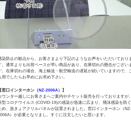
感染防止の観点から、お客さまより下記のようなお声をいただいており
す。通常よりも出荷ペースが早い商品があり、在庫切れの懸念がござい
す。在庫切れの場合、海上輸送・航空輸送の遅延が続いていますので、
入用でしたらお早めにお求め下さい。
【窓口インターホン（
NZ-2006A
）】
カウンター越しにお客さまへご案内やチケット販売を行っておりますが
新型コロナウイルス (COVID-19)の感染が急速に広まり、飛沫感染を防
ため、急きょアクリルパネルが設置されました。窓口インターホン（NZ
2006A）が必要となりまし。すぐに注文したいと思います。