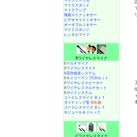
マイクケーブル
マイクスタンド
マイクアンプ
簡易マイクミキサー
ビデオマイクミキサー
ポータブルミキサー
マイクスポンジ
レンタルマイク
Bワイヤレスマイク
B
マルチマイク
B
ワイヤレスマイク
B
店内放送システム
B
キャリーアンプCDセット
B
ワイヤレススピーカー
B
ワイヤレスマルチセット
B
ガイドシステム
コードレスマイク ＢＬＴ
ダイナミック型
売れ筋
コードレスマイク ＢＬＴ
モジュール＆ジャック
Cワイヤレスマイク