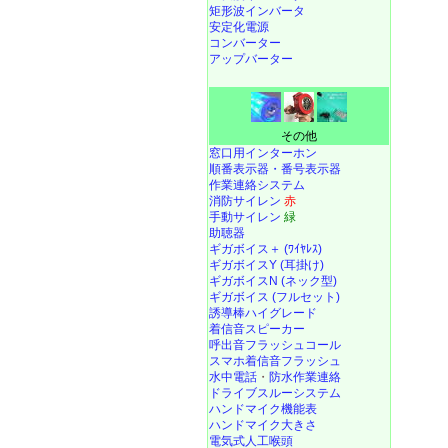
矩形波インバータ
安定化電源
コンバーター
アップバーター
その他
窓口用インターホン
順番表示器・番号表示器
作業連絡システム
消防サイレン
赤
手動サイレン
緑
助聴器
ギガボイス＋ (ﾜｲﾔﾚｽ)
ギガボイスY (耳掛け)
ギガボイスN (ネック型)
ギガボイス (フルセット)
誘導棒ハイグレード
着信音スピーカー
呼出音フラッシュコール
スマホ着信音フラッシュ
水中電話
・
防水作業連絡
ドライブスルーシステム
ハンドマイク機能表
ハンドマイク大きさ
電気式人工喉頭