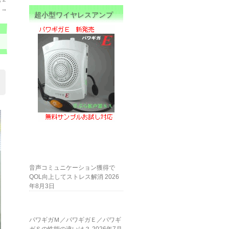
？
→
超小型ワイヤレスアンプ
音声コミュニケーション獲得で
QOL向上してストレス解消
2026
年8月3日
パワギガＭ／パワギガＥ／パワギ