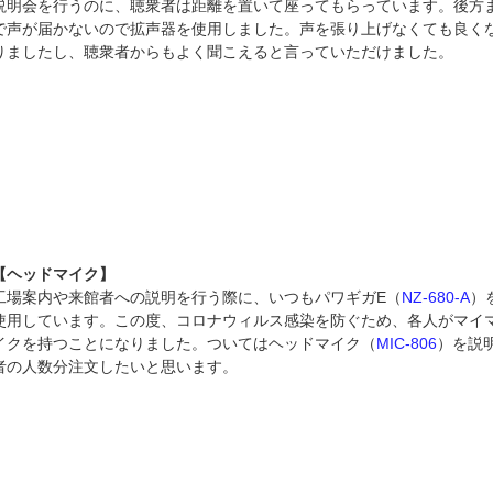
説明会を行うのに、聴衆者は距離を置いて座ってもらっています。後方
で声が届かないので拡声器を使用しました。声を張り上げなくても良く
りましたし、聴衆者からもよく聞こえると言っていただけました。
【ヘッドマイク】
工場案内や来館者への説明を行う際に、いつもパワギガE（
NZ-680-A
）
使用しています。この度、コロナウィルス感染を防ぐため、各人がマイ
イクを持つことになりました。ついてはヘッドマイク（
MIC-806
）を説
者の人数分注文したいと思います。