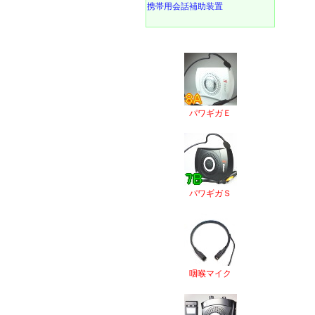
携帯用会話補助装置
パワギガＥ
パワギガＳ
咽喉マイク