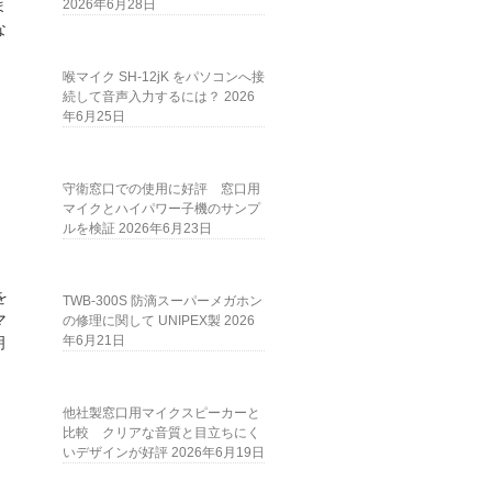
2026年6月28日
ま
な
喉マイク SH-12jK をパソコンへ接
続して音声入力するには？
2026
年6月25日
守衛窓口での使用に好評 窓口用
マイクとハイパワー子機のサンプ
ルを検証
2026年6月23日
を
TWB-300S 防滴スーパーメガホン
マ
の修理に関して UNIPEX製
2026
年6月21日
明
他社製窓口用マイクスピーカーと
比較 クリアな音質と目立ちにく
いデザインが好評
2026年6月19日