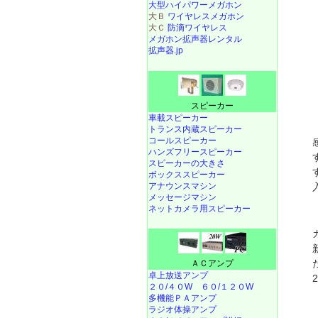
大型ハイパワーメガホン
大Ｂ
ワイヤレスメガホン
大Ｃ
防滴ワイヤレス
メガホン拡声器レンタル
拡声器.jp
スピーカー
車載スピーカー
トランス内蔵スピーカー
コールスピーカー
ハンズフリースピーカー
スピーカーの大きさ
ボックススピーカー
アナウンスマシン
メッセージマシン
ネットカメラ用スピーカー
ＡＣアンプ
卓上放送アンプ
２０/４０W
６０/１２０W
多機能ＰＡアンプ
ラジオ体操アンプ