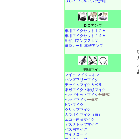
６０/１２０wアンプ詳細
ＤＣアンプ
車用マイクセット１２Ｖ
車用マイクセット２４Ｖ
船舶用アンプ２４Ｖ
選挙カー用 車載アンプ
有線マイク
マイク マイクロホン
ハンズフリーマイク
チャイムマイク＆ベル
咽喉マイク・喉頭マイク
ヘッドセットマイク
分離式
ヘッドマイク
一体式
ピンマイク
クリップマイク
カラオケマイク（白）
エコー内蔵マイク
デスクトップマイク
バス用マイク
マイクコード