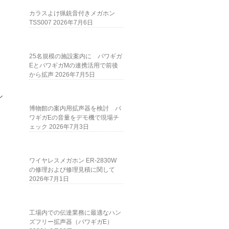
カラスよけ猟銃音付きメガホン
TSS007
2026年7月6日
25名規模の施設案内に パワギガ
EとパワギガMの連携活用で前後
から拡声
2026年7月5日
、
シ
し
博物館の案内用拡声器を検討 パ
ワギガEの音量をデモ機で現場チ
ェック
2026年7月3日
ワイヤレスメガホン ER-2830W
の修理および修理見積に関して
2026年7月1日
工場内での伝達業務に最適なハン
ズフリー拡声器（パワギガE）