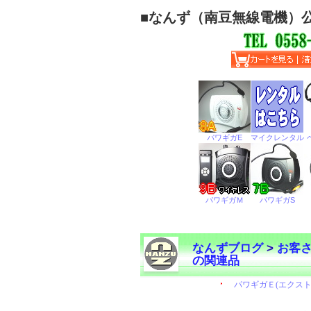
■
なんず（南豆無線電機）
なんずブログ
>
お客
の関連品
←