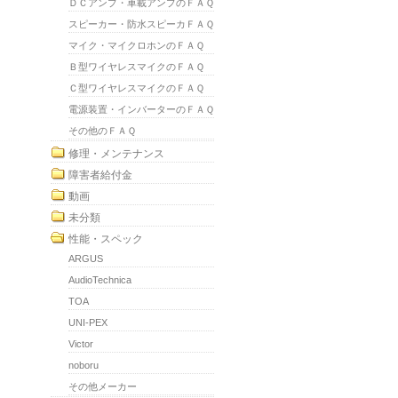
ＤＣアンプ・車載アンプのＦＡＱ
スピーカー・防水スピーカＦＡＱ
マイク・マイクロホンのＦＡＱ
Ｂ型ワイヤレスマイクのＦＡＱ
Ｃ型ワイヤレスマイクのＦＡＱ
電源装置・インバーターのＦＡＱ
その他のＦＡＱ
修理・メンテナンス
障害者給付金
動画
未分類
性能・スペック
ARGUS
AudioTechnica
TOA
UNI-PEX
Victor
noboru
その他メーカー