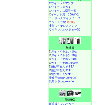
Cワイヤレスアンプ
Cワイヤレスガイド
C
ワイヤレス増設一覧
C
イベント用 100W×2
コードレスマイク ＢＬＴ
コンデンサ型
売れ筋
小型ワイヤレスアンプ
ワイヤレスシステム一覧
無線機
D
ガイドイヤホン 10台
D
ガイドイヤホン 20台
D
ガイドイヤホン 50台
D
ガイドイヤホン100台
D
飛び声るんです3A
D
飛び声るんです3B
D
飛び声るんです3C
業務用無線(400MHz)
汎用トランシーバー
電源機器
正弦波インバーター