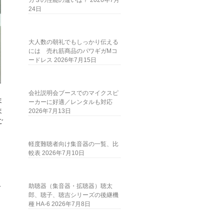
ガＳの性能の違いは？
2026年7月
24日
大人数の朝礼でもしっかり伝える
には 売れ筋商品のパワギガMコ
ードレス
2026年7月15日
会社説明会ブースでのマイクスピ
ま
ーカーに好適／レンタルも対応
ま
2026年7月13日
ご
軽度難聴者向け集音器の一覧、比
較表
2026年7月10日
、
ぐ
-
助聴器（集音器・拡聴器）聴太
郎、聴子、聴吉シリーズの後継機
種 HA-6
2026年7月8日