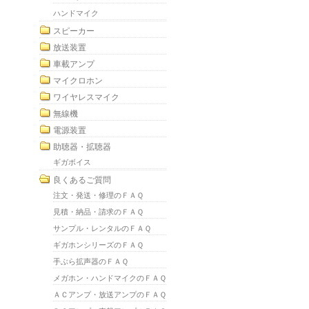
ハンドマイク
スピーカー
放送装置
車載アンプ
マイクロホン
ワイヤレスマイク
無線機
電源装置
助聴器・拡聴器
ギガボイス
良くあるご質問
注文・発送・修理のＦＡＱ
見積・納品・請求のＦＡＱ
サンプル・レンタルのＦＡＱ
ギガホンシリーズのＦＡＱ
手ぶら拡声器のＦＡＱ
メガホン・ハンドマイクのＦＡＱ
ＡＣアンプ・放送アンプのＦＡＱ