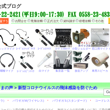
公式ブログ
さまの声
>
新型コロナウイルスの飛沫感染を防ぐため
コードレス受信機を接続するためのマイ
無線マイクの送信機１つに対して受信