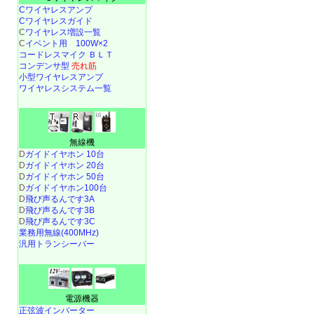
Cワイヤレスアンプ
Cワイヤレスガイド
C
ワイヤレス増設一覧
C
イベント用 100W×2
コードレスマイク ＢＬＴ
コンデンサ型
売れ筋
小型ワイヤレスアンプ
ワイヤレスシステム一覧
無線機
D
ガイドイヤホン 10台
D
ガイドイヤホン 20台
D
ガイドイヤホン 50台
D
ガイドイヤホン100台
D
飛び声るんです3A
D
飛び声るんです3B
D
飛び声るんです3C
業務用無線(400MHz)
汎用トランシーバー
電源機器
正弦波インバーター