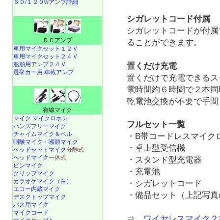
６０/１２０wアンプ詳細
シガレットコード付属
シガレットコードが付属
ＤＣアンプ
ることができます。
車用マイクセット１２Ｖ
車用マイクセット２４Ｖ
船舶用アンプ２４Ｖ
置くだけ充電
選挙カー用 車載アンプ
置くだけで充電できるス
電時間約６時間で２本同
乾電池交換が不要で手間
有線マイク
マイク マイクロホン
フルセット一覧
ハンズフリーマイク
チャイムマイク＆ベル
・B帯コードレスマイク
咽喉マイク・喉頭マイク
・卓上型受信機
ヘッドセットマイク
分離式
ヘッドマイク
一体式
・スタンド型充電器
ピンマイク
・充電池
クリップマイク
カラオケマイク（白）
・シガレットコード
エコー内蔵マイク
・備品セット（上記写真
デスクトップマイク
バス用マイク
マイクコード
⇒
ワイヤレスマイク２本