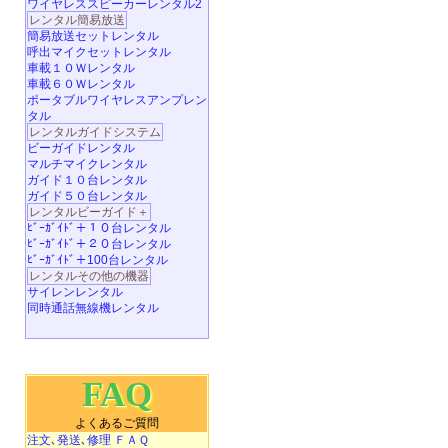
ワイヤレススピーカーレンタル2
レンタル簡易放送
簡易放送セットレンタル
呼出マイクセットレンタル
車載１０Ｗレンタル
車載６０Ｗレンタル
ポータブルワイヤレスアンプレン
タル
レンタルガイドシステム
ビーガイドレンタル
マルチマイクレンタル
ガイド１０台レンタル
ガイド５０台レンタル
レンタルビーガイド＋
ﾋﾞｰｶﾞｲﾄﾞ＋１０台レンタル
ﾋﾞｰｶﾞｲﾄﾞ＋２０台レンタル
ﾋﾞｰｶﾞｲﾄﾞ＋100台レンタル
レンタルその他の機器
サイレンレンタル
同時通話無線機レンタル
FAQ
よくあるご質問
注文､発送､修理 ＦＡＱ