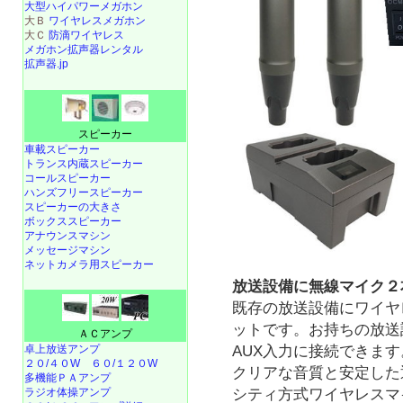
大型ハイパワーメガホン
大Ｂ
ワイヤレスメガホン
大Ｃ
防滴ワイヤレス
メガホン拡声器レンタル
拡声器.jp
スピーカー
車載スピーカー
トランス内蔵スピーカー
コールスピーカー
ハンズフリースピーカー
スピーカーの大きさ
ボックススピーカー
アナウンスマシン
メッセージマシン
ネットカメラ用スピーカー
放送設備に無線マイク２
既存の放送設備にワイヤ
ットです。お持ちの放送
ＡＣアンプ
AUX入力に接続できます
卓上放送アンプ
２０/４０W
６０/１２０W
クリアな音質と安定した通
多機能ＰＡアンプ
シティ方式ワイヤレスマ
ラジオ体操アンプ