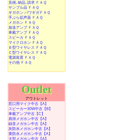
見積､納品､請求 ＦＡＱ
サンプル品 ＦＡＱ
ギガホン パワギガＦＡＱ
手ぶら拡声器 ＦＡＱ
メガホン ＦＡＱ
放送アンプ ＦＡＱ
車載アンプ ＦＡＱ
スピーカ ＦＡＱ
マイクロホン ＦＡＱ
Ｂ型ワイヤレス ＦＡＱ
Ｃ型ワイヤレス ＦＡＱ
電源装置 ＦＡＱ
その他 ＦＡＱ
Outlet
アウトレット
窓口用マイク中古【A】
スピーカー30W中古【B】
車載アンプ中古【C】
肩掛メガホン中古【A】
録音メガホン中古【A】
灰防水メガホン中古【A】
黄防水メガホン中古【A】
大型メガホン中古【A】