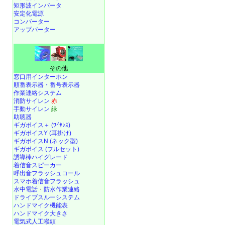
矩形波インバータ
安定化電源
コンバーター
アップバーター
その他
窓口用インターホン
順番表示器・番号表示器
作業連絡システム
消防サイレン
赤
手動サイレン
緑
助聴器
ギガボイス＋ (ﾜｲﾔﾚｽ)
ギガボイスY (耳掛け)
ギガボイスN (ネック型)
ギガボイス (フルセット)
誘導棒ハイグレード
着信音スピーカー
呼出音フラッシュコール
スマホ着信音フラッシュ
水中電話
・
防水作業連絡
ドライブスルーシステム
ハンドマイク機能表
ハンドマイク大きさ
電気式人工喉頭