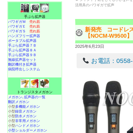
活用具のパワギガで拡声
手ぶら拡声器
パワギガＭ
売れ筋
パワギガＥ
売れ筋
新発売 コードレ
パワギガＳ
売れ筋
【NOCM-W9500】
ハンズフリー拡声器
ポータブル拡声器
手ぶら拡声器７Ｂ
2025年6月23日
手ぶら拡声器８Ａ
手ぶら拡声器９Ｂ
お電話：0558-22
無線拡声器セット
翻訳機付き拡声器
病院呼出しシステム
トランジスタメガホン
メガホン､拡声器の一覧
翻訳メガホン
小型
多機能メガホン
小型
録音メガホン
小型
防水メガホン
小型
非常用メガホン
小型
ハンドメガホン
小型ショルダーメガホン