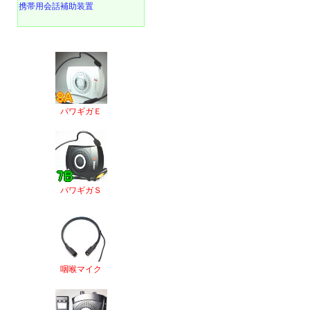
携帯用会話補助装置
パワギガＥ
パワギガＳ
咽喉マイク