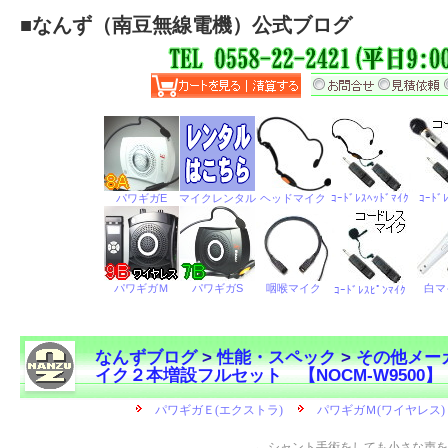
■
なんず（南豆無線電機）公式ブログ
なんずブログ
>
性能・スペック
>
その他メー
イク２本増設フルセット 【NOCM-W9500】
←
シャント手術をしても小さな声を