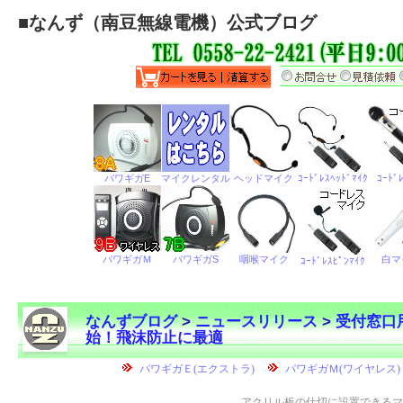
■
なんず（南豆無線電機）公式ブログ
なんずブログ
>
ニュースリリース
>
受付窓口
始！飛沫防止に最適
←
アクリル板の仕切に設置できるマ