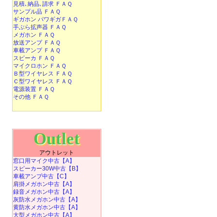
見積､納品､請求 ＦＡＱ
サンプル品 ＦＡＱ
ギガホン パワギガＦＡＱ
手ぶら拡声器 ＦＡＱ
メガホン ＦＡＱ
放送アンプ ＦＡＱ
車載アンプ ＦＡＱ
スピーカ ＦＡＱ
マイクロホン ＦＡＱ
Ｂ型ワイヤレス ＦＡＱ
Ｃ型ワイヤレス ＦＡＱ
電源装置 ＦＡＱ
その他 ＦＡＱ
Outlet
アウトレット
窓口用マイク中古【A】
スピーカー30W中古【B】
車載アンプ中古【C】
肩掛メガホン中古【A】
録音メガホン中古【A】
灰防水メガホン中古【A】
黄防水メガホン中古【A】
大型メガホン中古【A】