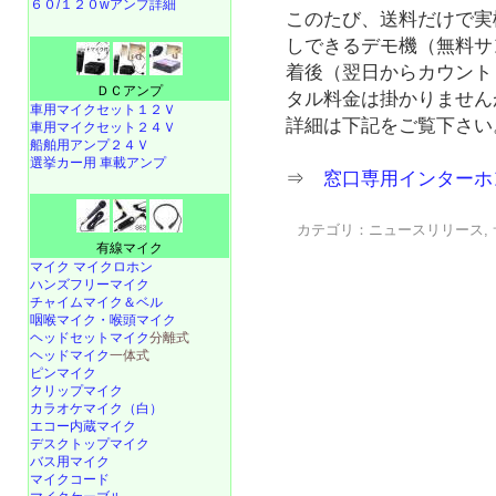
６０/１２０wアンプ詳細
このたび、送料だけで実
しできるデモ機（無料サ
着後（翌日からカウント
ＤＣアンプ
タル料金は掛かりません
車用マイクセット１２Ｖ
詳細は下記をご覧下さい
車用マイクセット２４Ｖ
船舶用アンプ２４Ｖ
選挙カー用 車載アンプ
⇒
窓口専用インターホ
カテゴリ：
ニュースリリース
,
有線マイク
マイク マイクロホン
ハンズフリーマイク
チャイムマイク＆ベル
咽喉マイク・喉頭マイク
ヘッドセットマイク
分離式
ヘッドマイク
一体式
ピンマイク
クリップマイク
カラオケマイク（白）
エコー内蔵マイク
デスクトップマイク
バス用マイク
マイクコード