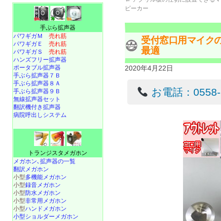
ピーカー
手ぶら拡声器
パワギガＭ
売れ筋
受付窓口用マイク
パワギガＥ
売れ筋
最適
パワギガＳ
売れ筋
ハンズフリー拡声器
ポータブル拡声器
2020年4月22日
手ぶら拡声器７Ｂ
手ぶら拡声器８Ａ
お電話：0558-22
手ぶら拡声器９Ｂ
無線拡声器セット
翻訳機付き拡声器
病院呼出しシステム
トランジスタメガホン
メガホン､拡声器の一覧
翻訳メガホン
小型
多機能メガホン
小型
録音メガホン
小型
防水メガホン
小型
非常用メガホン
小型
ハンドメガホン
小型ショルダーメガホン