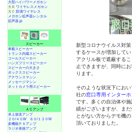
大型ハイパワーメガホン
大Ｂ
ワイヤレスメガホン
大Ｃ
防滴ワイヤレス
メガホン拡声器レンタル
拡声器.jp
スピーカー
新型コロナウイルス対策
車載スピーカー
するケースが増加してい
トランス内蔵スピーカー
コールスピーカー
アクリル板で遮蔽するこ
ハンズフリースピーカー
止できますが、同時にお
スピーカーの大きさ
ボックススピーカー
ります。
アナウンスマシン
メッセージマシン
ネットカメラ用スピーカー
そのような状況下におい
社の
窓口専用インターホ
です。多くの自治体や施
績がございますが、まだ
ＡＣアンプ
卓上放送アンプ
とがない方からデモ機の
２０/４０W
６０/１２０W
頂いておりました。
多機能ＰＡアンプ
ラジオ体操アンプ