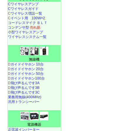
Cワイヤレスアンプ
Cワイヤレスガイド
C
ワイヤレス増設一覧
C
イベント用 100W×2
コードレスマイク ＢＬＴ
コンデンサ型
売れ筋
小型ワイヤレスアンプ
ワイヤレスシステム一覧
無線機
D
ガイドイヤホン 10台
D
ガイドイヤホン 20台
D
ガイドイヤホン 50台
D
ガイドイヤホン100台
D
飛び声るんです3A
D
飛び声るんです3B
D
飛び声るんです3C
業務用無線(400MHz)
汎用トランシーバー
電源機器
正弦波インバーター