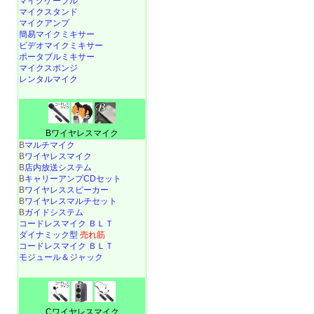
マイクケーブル
マイクスタンド
マイクアンプ
簡易マイクミキサー
ビデオマイクミキサー
ポータブルミキサー
マイクスポンジ
レンタルマイク
Bワイヤレスマイク
B
マルチマイク
B
ワイヤレスマイク
B
店内放送システム
B
キャリーアンプCDセット
B
ワイヤレススピーカー
B
ワイヤレスマルチセット
B
ガイドシステム
コードレスマイク ＢＬＴ
ダイナミック型
売れ筋
コードレスマイク ＢＬＴ
モジュール＆ジャック
Cワイヤレスマイク