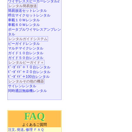
ワイヤレススピーカーレンタル2
レンタル簡易放送
簡易放送セットレンタル
呼出マイクセットレンタル
車載１０Ｗレンタル
車載６０Ｗレンタル
ポータブルワイヤレスアンプレン
タル
レンタルガイドシステム
ビーガイドレンタル
マルチマイクレンタル
ガイド１０台レンタル
ガイド５０台レンタル
レンタルビーガイド＋
ﾋﾞｰｶﾞｲﾄﾞ＋１０台レンタル
ﾋﾞｰｶﾞｲﾄﾞ＋２０台レンタル
ﾋﾞｰｶﾞｲﾄﾞ＋100台レンタル
レンタルその他の機器
サイレンレンタル
同時通話無線機レンタル
FAQ
よくあるご質問
注文､発送､修理 ＦＡＱ