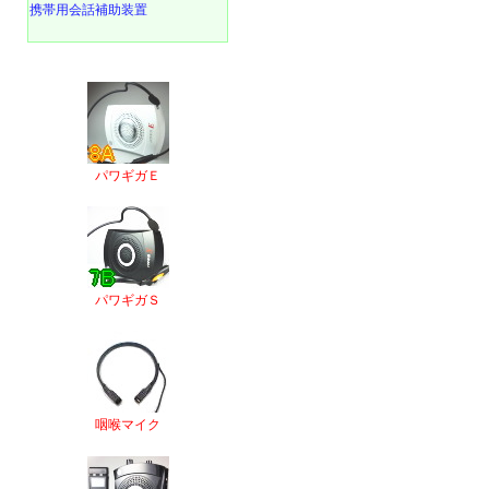
携帯用会話補助装置
パワギガＥ
パワギガＳ
咽喉マイク