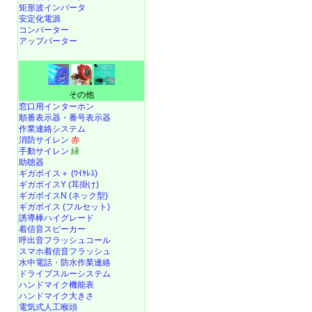
矩形波インバータ
安定化電源
コンバーター
アップバーター
その他
窓口用インターホン
順番表示器・番号表示器
作業連絡システム
消防サイレン
赤
手動サイレン
緑
助聴器
ギガボイス＋ (ﾜｲﾔﾚｽ)
ギガボイスY (耳掛け)
ギガボイスN (ネック型)
ギガボイス (フルセット)
誘導棒ハイグレード
着信音スピーカー
呼出音フラッシュコール
スマホ着信音フラッシュ
水中電話
・
防水作業連絡
ドライブスルーシステム
ハンドマイク機能表
ハンドマイク大きさ
電気式人工喉頭