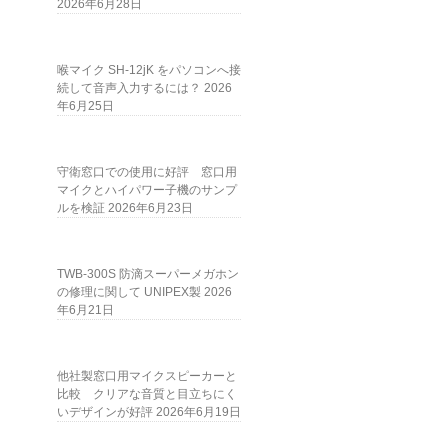
2026年6月28日
喉マイク SH-12jK をパソコンへ接
続して音声入力するには？
2026
年6月25日
守衛窓口での使用に好評 窓口用
マイクとハイパワー子機のサンプ
ルを検証
2026年6月23日
TWB-300S 防滴スーパーメガホン
の修理に関して UNIPEX製
2026
年6月21日
他社製窓口用マイクスピーカーと
比較 クリアな音質と目立ちにく
いデザインが好評
2026年6月19日