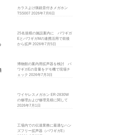
カラスよけ猟銃音付きメガホン
TSS007
2026年7月6日
。
25名規模の施設案内に パワギガ
向
EとパワギガMの連携活用で前後
め
から拡声
2026年7月5日
博物館の案内用拡声器を検討 パ
ワギガEの音量をデモ機で現場チ
通
ェック
2026年7月3日
ワイヤレスメガホン ER-2830W
の修理および修理見積に関して
2026年7月1日
工場内での伝達業務に最適なハン
ズフリー拡声器（パワギガE）