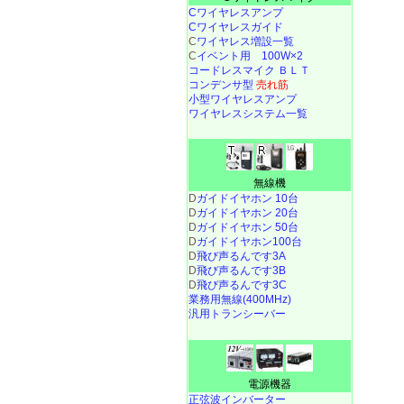
Cワイヤレスアンプ
Cワイヤレスガイド
C
ワイヤレス増設一覧
C
イベント用 100W×2
コードレスマイク ＢＬＴ
コンデンサ型
売れ筋
小型ワイヤレスアンプ
ワイヤレスシステム一覧
無線機
D
ガイドイヤホン 10台
D
ガイドイヤホン 20台
D
ガイドイヤホン 50台
D
ガイドイヤホン100台
D
飛び声るんです3A
D
飛び声るんです3B
D
飛び声るんです3C
業務用無線(400MHz)
汎用トランシーバー
電源機器
正弦波インバーター