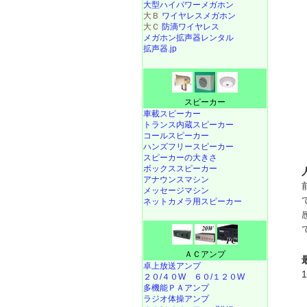
大型ハイパワーメガホン
大Ｂ
ワイヤレスメガホン
大Ｃ
防滴ワイヤレス
メガホン拡声器レンタル
拡声器.jp
スピーカー
車載スピーカー
トランス内蔵スピーカー
コールスピーカー
ハンズフリースピーカー
スピーカーの大きさ
ボックススピーカー
アナウンスマシン
メッセージマシン
ネットカメラ用スピーカー
ＡＣアンプ
卓上放送アンプ
２０/４０W
６０/１２０W
多機能ＰＡアンプ
ラジオ体操アンプ