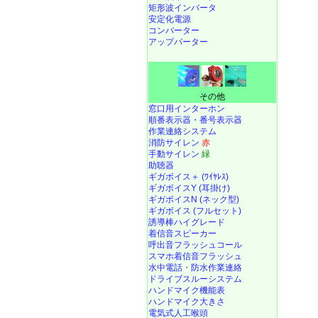
矩形波インバータ
安定化電源
コンバーター
アップバーター
その他
窓口用インターホン
順番表示器・番号表示器
作業連絡システム
消防サイレン
赤
手動サイレン
緑
助聴器
ギガボイス＋ (ﾜｲﾔﾚｽ)
ギガボイスY (耳掛け)
ギガボイスN (ネック型)
ギガボイス (フルセット)
誘導棒ハイグレード
着信音スピーカー
呼出音フラッシュコール
スマホ着信音フラッシュ
水中電話
・
防水作業連絡
ドライブスルーシステム
ハンドマイク機能表
ハンドマイク大きさ
電気式人工喉頭