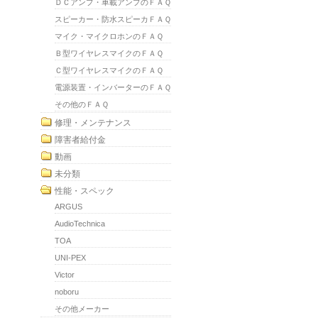
ＤＣアンプ・車載アンプのＦＡＱ
スピーカー・防水スピーカＦＡＱ
マイク・マイクロホンのＦＡＱ
Ｂ型ワイヤレスマイクのＦＡＱ
Ｃ型ワイヤレスマイクのＦＡＱ
電源装置・インバーターのＦＡＱ
その他のＦＡＱ
修理・メンテナンス
障害者給付金
動画
未分類
性能・スペック
ARGUS
AudioTechnica
TOA
UNI-PEX
Victor
noboru
その他メーカー