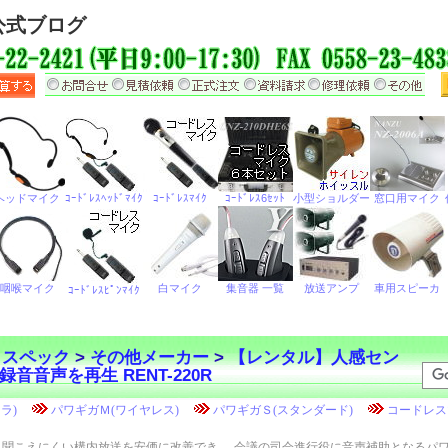
公式ブログ
・スペック
>
その他メーカー
>
【レンタル】人感セン
音声を再生 RENT-220R
聞こえにくい構内放送を安価に改善でき
会議の司会進行役に音声補助となるパ