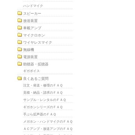
ハンドマイク
スピーカー
放送装置
車載アンプ
マイクロホン
ワイヤレスマイク
無線機
電源装置
助聴器・拡聴器
ギガボイス
良くあるご質問
注文・発送・修理のＦＡＱ
見積・納品・請求のＦＡＱ
サンプル・レンタルのＦＡＱ
ギガホンシリーズのＦＡＱ
手ぶら拡声器のＦＡＱ
メガホン・ハンドマイクのＦＡＱ
ＡＣアンプ・放送アンプのＦＡＱ