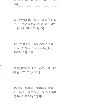
ガＳの性能の違いは？
2026年7月
24日
大人数の朝礼でもしっかり伝える
には 売れ筋商品のパワギガMコ
ードレス
2026年7月15日
会社説明会ブースでのマイクスピ
ーカーに好適／レンタルも対応
2026年7月13日
し
軽度難聴者向け集音器の一覧、比
較表
2026年7月10日
が
助聴器（集音器・拡聴器）聴太
郎、聴子、聴吉シリーズの後継機
種 HA-6
2026年7月8日