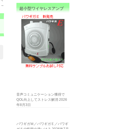
ガ
→
超小型ワイヤレスアンプ
音声コミュニケーション獲得で
QOL向上してストレス解消
2026
年8月3日
パワギガＭ／パワギガＥ／パワギ