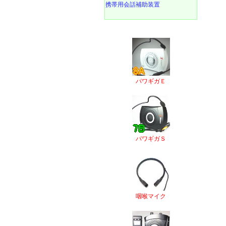
携帯用会話補助装置
パワギガＥ
パワギガＳ
咽喉マイク