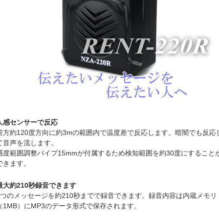
人感センサーで反応
前方約120度方向に約3mの範囲内で温度差で反応します。暗闇でも反応
て音声を流します。
感度範囲調整パイプ15mmが付属するため検知範囲を約30度にすること
できます。
最大約210秒録音できます
1つのメッセージを約210秒までで録音できます。録音内容は内蔵メモリ
（1MB）にMP3のデータ形式で保存されます。