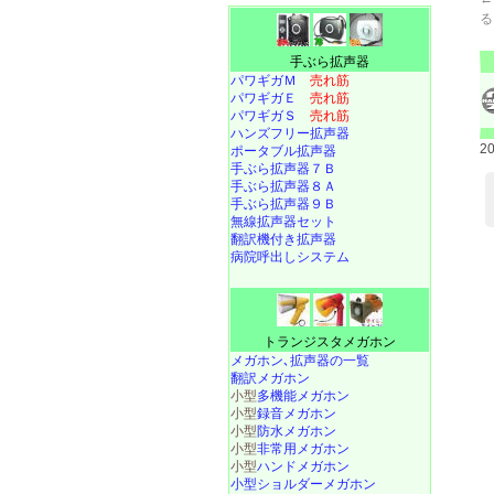
る
手ぶら拡声器
パワギガＭ
売れ筋
パワギガＥ
売れ筋
パワギガＳ
売れ筋
ハンズフリー拡声器
2
ポータブル拡声器
手ぶら拡声器７Ｂ
手ぶら拡声器８Ａ
手ぶら拡声器９Ｂ
無線拡声器セット
翻訳機付き拡声器
病院呼出しシステム
トランジスタメガホン
メガホン､拡声器の一覧
翻訳メガホン
小型
多機能メガホン
小型
録音メガホン
小型
防水メガホン
小型
非常用メガホン
小型
ハンドメガホン
小型ショルダーメガホン