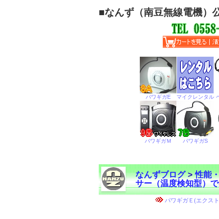
■
なんず（南豆無線電機）
なんずブログ
>
性能
サー（温度検知型）で録音
←