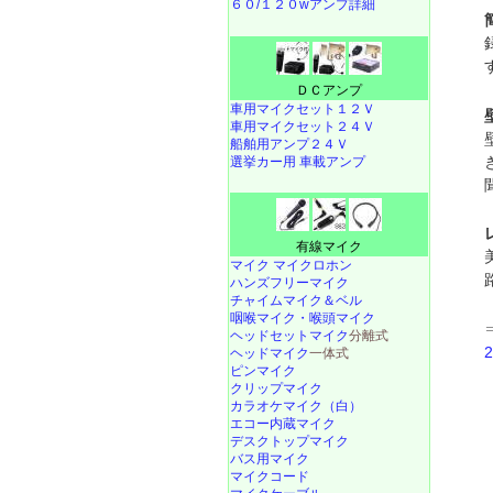
６０/１２０wアンプ詳細
ＤＣアンプ
車用マイクセット１２Ｖ
車用マイクセット２４Ｖ
船舶用アンプ２４Ｖ
選挙カー用 車載アンプ
有線マイク
マイク マイクロホン
ハンズフリーマイク
チャイムマイク＆ベル
咽喉マイク・喉頭マイク
ヘッドセットマイク
分離式
ヘッドマイク
一体式
ピンマイク
クリップマイク
カラオケマイク（白）
エコー内蔵マイク
デスクトップマイク
バス用マイク
マイクコード