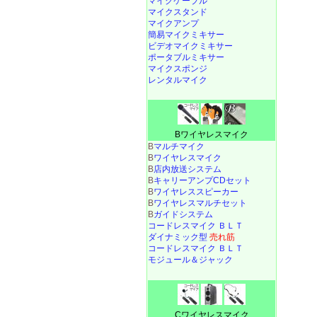
マイクケーブル
マイクスタンド
マイクアンプ
簡易マイクミキサー
ビデオマイクミキサー
ポータブルミキサー
マイクスポンジ
レンタルマイク
Bワイヤレスマイク
B
マルチマイク
B
ワイヤレスマイク
B
店内放送システム
B
キャリーアンプCDセット
B
ワイヤレススピーカー
B
ワイヤレスマルチセット
B
ガイドシステム
コードレスマイク ＢＬＴ
ダイナミック型
売れ筋
コードレスマイク ＢＬＴ
モジュール＆ジャック
Cワイヤレスマイク