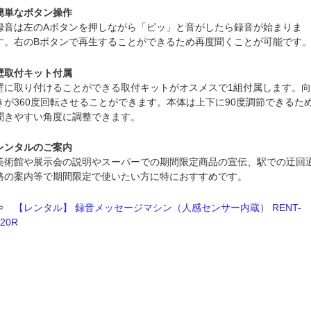
簡単なボタン操作
録音は左のAボタンを押しながら「ピッ」と音がしたら録音が始まりま
す。右のBボタンで再生することができるため再度聞くことが可能です
壁取付キット付属
壁に取り付けることができる取付キットがオスメスで1組付属します。
きが360度回転させることができます。本体は上下に90度調節できるた
聞きやすい角度に調整できます。
レンタルのご案内
美術館や展示会の説明やスーパーでの期間限定商品の宣伝、駅での迂回
路の案内等で期間限定で使いたい方に特におすすめです。
⇒
【レンタル】 録音メッセージマシン（人感センサー内蔵） RENT-
220R