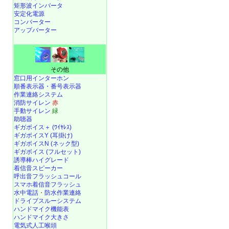
矩形波インバータ
安定化電源
コンバーター
アップバーター
その他
窓口用インターホン
順番表示器・番号表示器
作業連絡システム
消防サイレン
赤
手動サイレン
緑
助聴器
ギガボイス＋ (ﾜｲﾔﾚｽ)
ギガボイスY (耳掛け)
ギガボイスN (ネック型)
ギガボイス (フルセット)
誘導棒ハイグレード
着信音スピーカー
呼出音フラッシュコール
スマホ着信音フラッシュ
水中電話
・
防水作業連絡
ドライブスルーシステム
ハンドマイク機能表
ハンドマイク大きさ
電気式人工喉頭