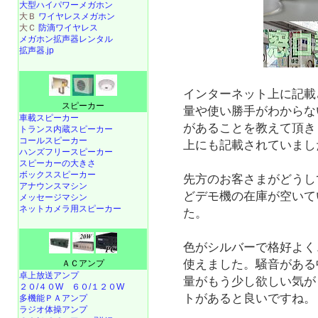
大型ハイパワーメガホン
大Ｂ
ワイヤレスメガホン
大Ｃ
防滴ワイヤレス
メガホン拡声器レンタル
拡声器.jp
インターネット上に記載
スピーカー
量や使い勝手がわからな
車載スピーカー
があることを教えて頂き
トランス内蔵スピーカー
コールスピーカー
上にも記載されていまし
ハンズフリースピーカー
スピーカーの大きさ
ボックススピーカー
先方のお客さまがどうし
アナウンスマシン
どデモ機の在庫が空いて
メッセージマシン
ネットカメラ用スピーカー
た。
色がシルバーで格好よく
使えました。騒音がある
ＡＣアンプ
卓上放送アンプ
量がもう少し欲しい気が
２０/４０W
６０/１２０W
トがあると良いですね。
多機能ＰＡアンプ
ラジオ体操アンプ