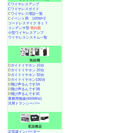
Cワイヤレスアンプ
Cワイヤレスガイド
C
ワイヤレス増設一覧
C
イベント用 100W×2
コードレスマイク ＢＬＴ
コンデンサ型
売れ筋
小型ワイヤレスアンプ
ワイヤレスシステム一覧
無線機
D
ガイドイヤホン 10台
D
ガイドイヤホン 20台
D
ガイドイヤホン 50台
D
ガイドイヤホン100台
D
飛び声るんです3A
D
飛び声るんです3B
D
飛び声るんです3C
業務用無線(400MHz)
汎用トランシーバー
電源機器
正弦波インバーター