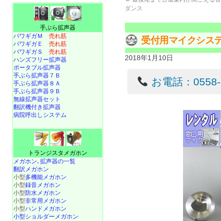
ダンス
手ぶら拡声器
パワギガＭ
売れ筋
受付用マイクシス
パワギガＥ
売れ筋
パワギガＳ
売れ筋
2018年1月10日
ハンズフリー拡声器
ポータブル拡声器
手ぶら拡声器７Ｂ
お電話：0558-22
手ぶら拡声器８Ａ
手ぶら拡声器９Ｂ
無線拡声器セット
翻訳機付き拡声器
病院呼出しシステム
トランジスタメガホン
メガホン､拡声器の一覧
翻訳メガホン
小型
多機能メガホン
小型
録音メガホン
小型
防水メガホン
小型
非常用メガホン
小型
ハンドメガホン
小型ショルダーメガホン