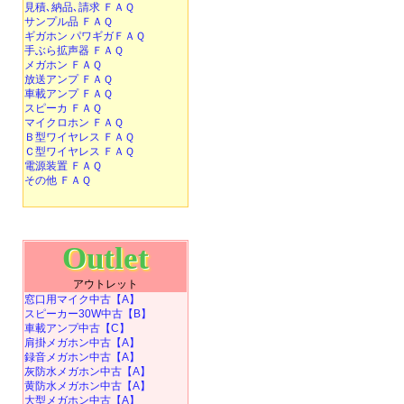
見積､納品､請求 ＦＡＱ
サンプル品 ＦＡＱ
ギガホン パワギガＦＡＱ
手ぶら拡声器 ＦＡＱ
メガホン ＦＡＱ
放送アンプ ＦＡＱ
車載アンプ ＦＡＱ
スピーカ ＦＡＱ
マイクロホン ＦＡＱ
Ｂ型ワイヤレス ＦＡＱ
Ｃ型ワイヤレス ＦＡＱ
電源装置 ＦＡＱ
その他 ＦＡＱ
Outlet
アウトレット
窓口用マイク中古【A】
スピーカー30W中古【B】
車載アンプ中古【C】
肩掛メガホン中古【A】
録音メガホン中古【A】
灰防水メガホン中古【A】
黄防水メガホン中古【A】
大型メガホン中古【A】