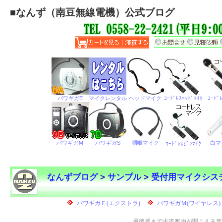
■
なんず（南豆無線電機）公式ブログ
なんずブログ
>
サンプル
>
受付用マイクシス
←
最後尾まで古道案内が聞こえる音