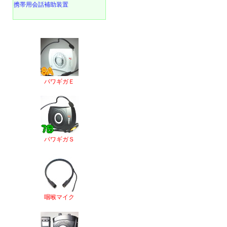
携帯用会話補助装置
パワギガＥ
パワギガＳ
咽喉マイク