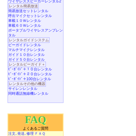
ワイヤレススピーカーレンタル2
レンタル簡易放送
簡易放送セットレンタル
呼出マイクセットレンタル
車載１０Ｗレンタル
車載６０Ｗレンタル
ポータブルワイヤレスアンプレン
タル
レンタルガイドシステム
ビーガイドレンタル
マルチマイクレンタル
ガイド１０台レンタル
ガイド５０台レンタル
レンタルビーガイド＋
ﾋﾞｰｶﾞｲﾄﾞ＋１０台レンタル
ﾋﾞｰｶﾞｲﾄﾞ＋２０台レンタル
ﾋﾞｰｶﾞｲﾄﾞ＋100台レンタル
レンタルその他の機器
サイレンレンタル
同時通話無線機レンタル
FAQ
よくあるご質問
注文､発送､修理 ＦＡＱ