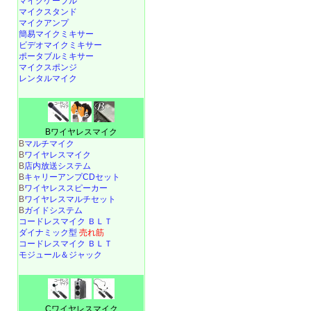
マイクケーブル
マイクスタンド
マイクアンプ
簡易マイクミキサー
ビデオマイクミキサー
ポータブルミキサー
マイクスポンジ
レンタルマイク
Bワイヤレスマイク
B
マルチマイク
B
ワイヤレスマイク
B
店内放送システム
B
キャリーアンプCDセット
B
ワイヤレススピーカー
B
ワイヤレスマルチセット
B
ガイドシステム
コードレスマイク ＢＬＴ
ダイナミック型
売れ筋
コードレスマイク ＢＬＴ
モジュール＆ジャック
Cワイヤレスマイク