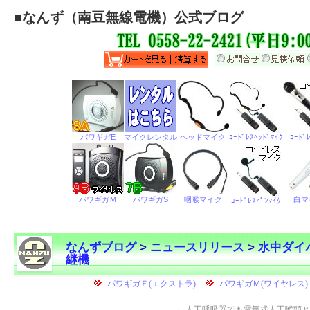
■
なんず（南豆無線電機）公式ブログ
なんずブログ
>
ニュースリリース
>
水中ダイバ
継機
←
人工呼吸器でも電気式人工喉頭と