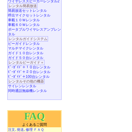
ワイヤレススピーカーレンタル2
レンタル簡易放送
簡易放送セットレンタル
呼出マイクセットレンタル
車載１０Ｗレンタル
車載６０Ｗレンタル
ポータブルワイヤレスアンプレン
タル
レンタルガイドシステム
ビーガイドレンタル
マルチマイクレンタル
ガイド１０台レンタル
ガイド５０台レンタル
レンタルビーガイド＋
ﾋﾞｰｶﾞｲﾄﾞ＋１０台レンタル
ﾋﾞｰｶﾞｲﾄﾞ＋２０台レンタル
ﾋﾞｰｶﾞｲﾄﾞ＋100台レンタル
レンタルその他の機器
サイレンレンタル
同時通話無線機レンタル
FAQ
よくあるご質問
注文､発送､修理 ＦＡＱ