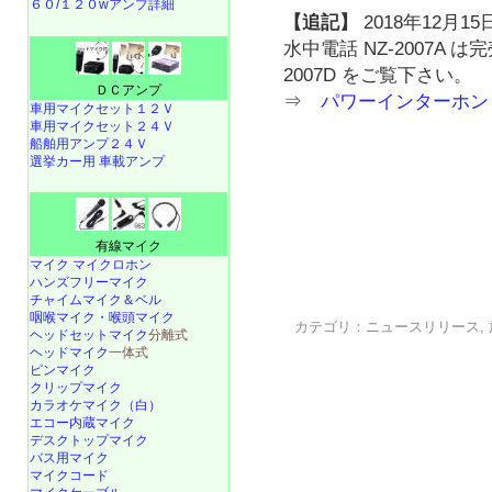
６０/１２０wアンプ詳細
【追記】
2018年12月15
水中電話 NZ-2007A 
2007D をご覧下さい。
ＤＣアンプ
⇒
パワーインターホン N
車用マイクセット１２Ｖ
車用マイクセット２４Ｖ
船舶用アンプ２４Ｖ
選挙カー用 車載アンプ
有線マイク
マイク マイクロホン
ハンズフリーマイク
チャイムマイク＆ベル
咽喉マイク・喉頭マイク
カテゴリ：
ニュースリリース
,
ヘッドセットマイク
分離式
ヘッドマイク
一体式
ピンマイク
クリップマイク
カラオケマイク（白）
エコー内蔵マイク
デスクトップマイク
バス用マイク
マイクコード