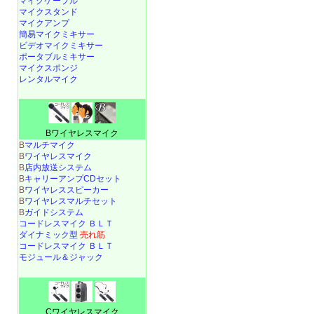
マイクケーブル
マイクスタンド
マイクアンプ
簡易マイクミキサー
ビデオマイクミキサー
ポータブルミキサー
マイクスポンジ
レンタルマイク
Bワイヤレスマイク
B
マルチマイク
B
ワイヤレスマイク
B
店内放送システム
B
キャリーアンプCDセット
B
ワイヤレススピーカー
B
ワイヤレスマルチセット
B
ガイドシステム
コードレスマイク ＢＬＴ
ダイナミック型
売れ筋
コードレスマイク ＢＬＴ
モジュール＆ジャック
Cワイヤレスマイク