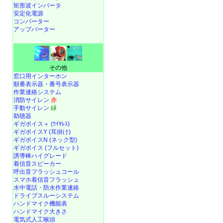
矩形波インバータ
安定化電源
コンバーター
アップバーター
その他
窓口用インターホン
順番表示器・番号表示器
作業連絡システム
消防サイレン
赤
手動サイレン
緑
助聴器
ギガボイス＋ (ﾜｲﾔﾚｽ)
ギガボイスY (耳掛け)
ギガボイスN (ネック型)
ギガボイス (フルセット)
誘導棒ハイグレード
着信音スピーカー
呼出音フラッシュコール
スマホ着信音フラッシュ
水中電話
・
防水作業連絡
ドライブスルーシステム
ハンドマイク機能表
ハンドマイク大きさ
電気式人工喉頭