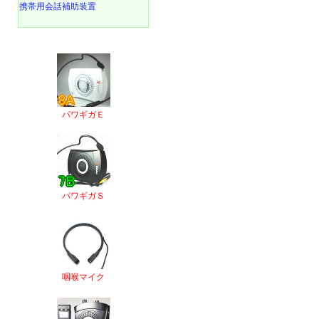
携帯用会話補助装置
パワギガＥ
パワギガＳ
咽喉マイク