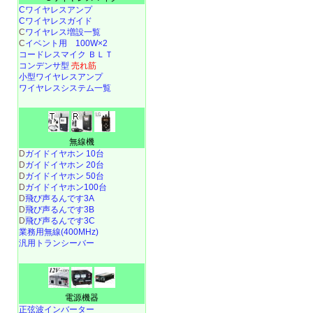
Cワイヤレスアンプ
Cワイヤレスガイド
C
ワイヤレス増設一覧
C
イベント用 100W×2
コードレスマイク ＢＬＴ
コンデンサ型
売れ筋
小型ワイヤレスアンプ
ワイヤレスシステム一覧
無線機
D
ガイドイヤホン 10台
D
ガイドイヤホン 20台
D
ガイドイヤホン 50台
D
ガイドイヤホン100台
D
飛び声るんです3A
D
飛び声るんです3B
D
飛び声るんです3C
業務用無線(400MHz)
汎用トランシーバー
電源機器
正弦波インバーター