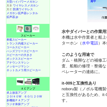
大型ハイパワーメガホン
大Ｂ
ワイヤレスメガホン
大Ｃ
防滴ワイヤレス
メガホン拡声器レンタル
拡声器.jp
水中ダイバーとの作業用
スピーカー
本機は水中作業者と船上
車載スピーカー
ターホン（
水中電話
）本
トランス内蔵スピーカー
コールスピーカー
ハンズフリースピーカー
このような用途で
スピーカーの大きさ
ボックススピーカー
ダム・橋脚などの補修工
アナウンスマシン
査、船舶の修理・整備な
メッセージマシン
ネットカメラ用スピーカー
ペレーターの連絡に。
it-009と互換性あり
noboru製（ノボル電機製
ＡＣアンプ
卓上放送アンプ
と互換性があるため、it-
２０/４０W
６０/１２０W
す。
多機能ＰＡアンプ
ラジオ体操アンプ