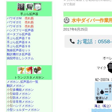
ガで良好
手ぶら拡声器
パワギガＭ
売れ筋
水中ダイバー作業用連絡
パワギガＥ
売れ筋
パワギガＳ
売れ筋
2017年6月25日
ハンズフリー拡声器
ポータブル拡声器
手ぶら拡声器７Ｂ
お電話：0558-22
手ぶら拡声器８Ａ
手ぶら拡声器９Ｂ
無線拡声器セット
翻訳機付き拡声器
病院呼出しシステム
トランジスタメガホン
メガホン､拡声器の一覧
翻訳メガホン
小型
多機能メガホン
小型
録音メガホン
小型
防水メガホン
小型
非常用メガホン
小型
ハンドメガホン
小型ショルダーメガホン