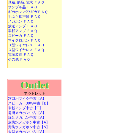
見積､納品､請求 ＦＡＱ
サンプル品 ＦＡＱ
ギガホン パワギガＦＡＱ
手ぶら拡声器 ＦＡＱ
メガホン ＦＡＱ
放送アンプ ＦＡＱ
車載アンプ ＦＡＱ
スピーカ ＦＡＱ
マイクロホン ＦＡＱ
Ｂ型ワイヤレス ＦＡＱ
Ｃ型ワイヤレス ＦＡＱ
電源装置 ＦＡＱ
その他 ＦＡＱ
Outlet
アウトレット
窓口用マイク中古【A】
スピーカー30W中古【B】
車載アンプ中古【C】
肩掛メガホン中古【A】
録音メガホン中古【A】
灰防水メガホン中古【A】
黄防水メガホン中古【A】
大型メガホン中古【A】