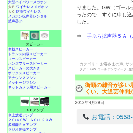
大型ハイパワーメガホン
大Ｂ
ワイヤレスメガホン
りました。GW（ゴール
大Ｃ
防滴ワイヤレス
ったので、すぐに申し込
メガホン拡声器レンタル
拡声器.jp
した。
⇒
手ぶら拡声器５Ａ（
スピーカー
車載スピーカー
トランス内蔵スピーカー
コールスピーカー
ハンズフリースピーカー
カテゴリ：
お客さまの声
,
サ
スピーカーの大きさ
タグ：
GW
,
ゴールデンウィーク
,
屋
ボックススピーカー
アナウンスマシン
メッセージマシン
街頭の雑音が多い
ネットカメラ用スピーカー
くい、大道芸仲間
2012年4月29日
ＡＣアンプ
卓上放送アンプ
お電話：0558-22
２０/４０W
６０/１２０W
多機能ＰＡアンプ
ラジオ体操アンプ