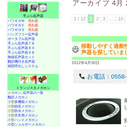
アーカイブ
4月 
手ぶら拡声器
1 / 12
1
2
3
…
10
パワギガＭ
売れ筋
パワギガＥ
売れ筋
パワギガＳ
売れ筋
ハンズフリー拡声器
ポータブル拡声器
手ぶら拡声器７Ｂ
移動しやすく過般
手ぶら拡声器８Ａ
声器を探していま
手ぶら拡声器９Ｂ
無線拡声器セット
翻訳機付き拡声器
2012年4月30日
病院呼出しシステム
お電話：0558-22
トランジスタメガホン
メガホン､拡声器の一覧
翻訳メガホン
小型
多機能メガホン
小型
録音メガホン
小型
防水メガホン
小型
非常用メガホン
小型
ハンドメガホン
小型ショルダーメガホン