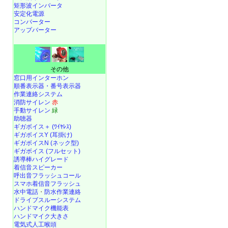
矩形波インバータ
安定化電源
コンバーター
アップバーター
その他
窓口用インターホン
順番表示器・番号表示器
作業連絡システム
消防サイレン
赤
手動サイレン
緑
助聴器
ギガボイス＋ (ﾜｲﾔﾚｽ)
ギガボイスY (耳掛け)
ギガボイスN (ネック型)
ギガボイス (フルセット)
誘導棒ハイグレード
着信音スピーカー
呼出音フラッシュコール
スマホ着信音フラッシュ
水中電話
・
防水作業連絡
ドライブスルーシステム
ハンドマイク機能表
ハンドマイク大きさ
電気式人工喉頭