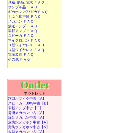
見積､納品､請求 ＦＡＱ
サンプル品 ＦＡＱ
ギガホン パワギガＦＡＱ
手ぶら拡声器 ＦＡＱ
メガホン ＦＡＱ
放送アンプ ＦＡＱ
車載アンプ ＦＡＱ
スピーカ ＦＡＱ
マイクロホン ＦＡＱ
Ｂ型ワイヤレス ＦＡＱ
Ｃ型ワイヤレス ＦＡＱ
電源装置 ＦＡＱ
その他 ＦＡＱ
Outlet
アウトレット
窓口用マイク中古【A】
スピーカー30W中古【B】
車載アンプ中古【C】
肩掛メガホン中古【A】
録音メガホン中古【A】
灰防水メガホン中古【A】
黄防水メガホン中古【A】
大型メガホン中古【A】