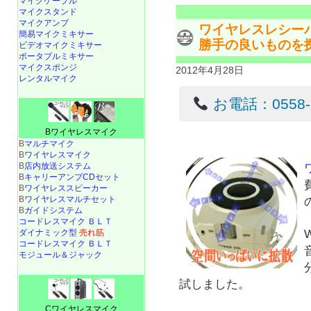
マイクケーブル
マイクスタンド
マイクアンプ
ワイヤレスレシー
簡易マイクミキサー
勝手の良いものを
ビデオマイクミキサー
ポータブルミキサー
マイクスポンジ
2012年4月28日
レンタルマイク
お電話：0558-22
Bワイヤレスマイク
B
マルチマイク
B
ワイヤレスマイク
B
店内放送システム
B
キャリーアンプCDセット
B
ワイヤレススピーカー
B
ワイヤレスマルチセット
B
ガイドシステム
コードレスマイク ＢＬＴ
ダイナミック型
売れ筋
コードレスマイク ＢＬＴ
モジュール＆ジャック
試しました。
Cワイヤレスマイク