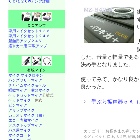
６０/１２０wアンプ詳細
ＤＣアンプ
車用マイクセット１２Ｖ
車用マイクセット２４Ｖ
船舶用アンプ２４Ｖ
選挙カー用 車載アンプ
した。音量と軽量である
決め手となりました。
有線マイク
マイク マイクロホン
使ってみて、かなり良か
ハンズフリーマイク
チャイムマイク＆ベル
良かった。
咽喉マイク・喉頭マイク
ヘッドセットマイク
分離式
ヘッドマイク
一体式
⇒
手ぶら拡声器５Ａ（
ピンマイク
クリップマイク
カラオケマイク（白）
エコー内蔵マイク
デスクトップマイク
バス用マイク
カテゴリ：
お客さまの声
,
サ
マイクコード
タグ：
ベルト
,
口上
,
大道芸
,
街頭
,