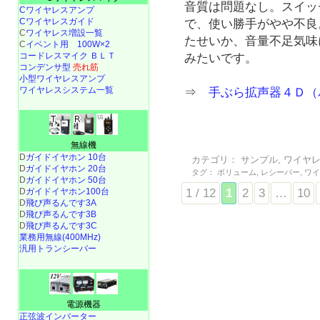
音質は問題なし。スイッチ
Cワイヤレスアンプ
Cワイヤレスガイド
で、使い勝手がやや不良
C
ワイヤレス増設一覧
たせいか、音量不足気味
C
イベント用 100W×2
コードレスマイク ＢＬＴ
みたいです。
コンデンサ型
売れ筋
小型ワイヤレスアンプ
ワイヤレスシステム一覧
⇒
手ぶら拡声器４Ｄ（
無線機
D
ガイドイヤホン 10台
カテゴリ：
サンプル
,
ワイヤ
D
ガイドイヤホン 20台
タグ：
ボリューム
,
レシーバー
,
ワ
D
ガイドイヤホン 50台
1 / 12
1
2
3
…
10
D
ガイドイヤホン100台
D
飛び声るんです3A
D
飛び声るんです3B
D
飛び声るんです3C
業務用無線(400MHz)
汎用トランシーバー
電源機器
正弦波インバーター