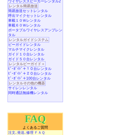
ワイヤレススピーカーレンタル2
レンタル簡易放送
簡易放送セットレンタル
呼出マイクセットレンタル
車載１０Ｗレンタル
車載６０Ｗレンタル
ポータブルワイヤレスアンプレン
タル
レンタルガイドシステム
ビーガイドレンタル
マルチマイクレンタル
ガイド１０台レンタル
ガイド５０台レンタル
レンタルビーガイド＋
ﾋﾞｰｶﾞｲﾄﾞ＋１０台レンタル
ﾋﾞｰｶﾞｲﾄﾞ＋２０台レンタル
ﾋﾞｰｶﾞｲﾄﾞ＋100台レンタル
レンタルその他の機器
サイレンレンタル
同時通話無線機レンタル
FAQ
よくあるご質問
注文､発送､修理 ＦＡＱ