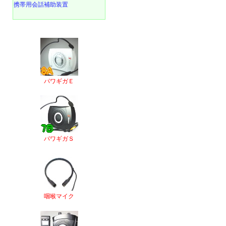
携帯用会話補助装置
パワギガＥ
パワギガＳ
咽喉マイク