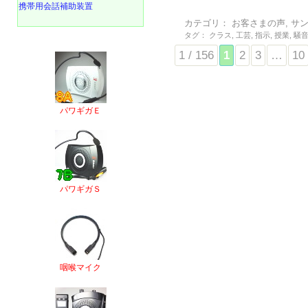
携帯用会話補助装置
カテゴリ：
お客さまの声
,
サ
タグ：
クラス
,
工芸
,
指示
,
授業
,
騒
1 / 156
1
2
3
…
10
パワギガＥ
パワギガＳ
咽喉マイク