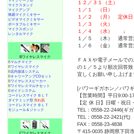
マイクケーブル
１２／３１（土）
マイクスタンド
１／１ （日）
マイクアンプ
簡易マイクミキサー
１／２ （月） 定休日
ビデオマイクミキサー
１／３ （火）
ポータブルミキサー
マイクスポンジ
１／４ （水） ↓
レンタルマイク
１／５ （木） 通常営
１／６ （金） 通常営
Bワイヤレスマイク
ＦＡＸや電子メールでの
B
マルチマイク
の１／５より順次回答致
B
ワイヤレスマイク
B
店内放送システム
宜しくお願い申し上げま
B
キャリーアンプCDセット
B
ワイヤレススピーカー
B
ワイヤレスマルチセット
[パワーギガホン／パワギ
B
ガイドシステム
【営業時間】平日9:00-17
コードレスマイク ＢＬＴ
ダイナミック型
売れ筋
【定 休 日】日曜・祝日・
コードレスマイク ＢＬＴ
TEL：0558-22-2446(
モジュール＆ジャック
TEL：0558-22-2421(代)
FAX：0558-23-4838
〒415-0035 静岡県下田市
Cワイヤレスマイク