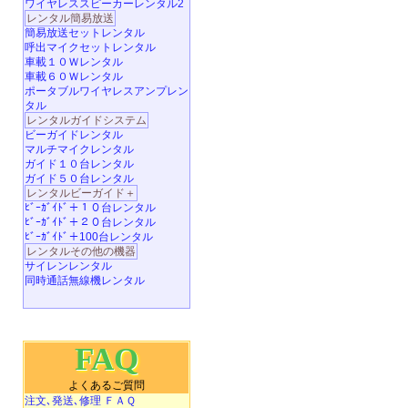
ワイヤレススピーカーレンタル2
レンタル簡易放送
簡易放送セットレンタル
呼出マイクセットレンタル
車載１０Ｗレンタル
車載６０Ｗレンタル
ポータブルワイヤレスアンプレン
タル
レンタルガイドシステム
ビーガイドレンタル
マルチマイクレンタル
ガイド１０台レンタル
ガイド５０台レンタル
レンタルビーガイド＋
ﾋﾞｰｶﾞｲﾄﾞ＋１０台レンタル
ﾋﾞｰｶﾞｲﾄﾞ＋２０台レンタル
ﾋﾞｰｶﾞｲﾄﾞ＋100台レンタル
レンタルその他の機器
サイレンレンタル
同時通話無線機レンタル
FAQ
よくあるご質問
注文､発送､修理 ＦＡＱ