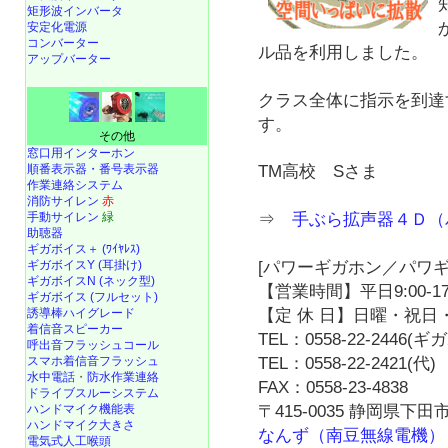
矩形波インバータ
安定化電源
コンバーター
ル品を利用しました。
アップバーター
クラス全体に指示を到達
す。
その他
窓口用インターホン
順番表示器・番号表示器
TM高校 Sさま
作業連絡システム
消防サイレン
赤
手動サイレン
緑
⇒
手ぶら拡声器４Ｄ（
助聴器
ギガボイス＋ (ﾜｲﾔﾚｽ)
ギガボイスY (耳掛け)
[パワーギガホン／パワギ
ギガボイスN (ネック型)
【営業時間】平日9:00-17
ギガボイス (フルセット)
誘導棒ハイグレード
【定 休 日】日曜・祝日・
着信音スピーカー
TEL：0558-22-2446(
呼出音フラッシュコール
スマホ着信音フラッシュ
TEL：0558-22-2421(代)
水中電話
・
防水作業連絡
FAX：0558-23-4838
ドライブスルーシステム
ハンドマイク機能表
〒415-0035 静岡県下田市
ハンドマイク大きさ
なんず（南豆無線電機）
電気式人工喉頭