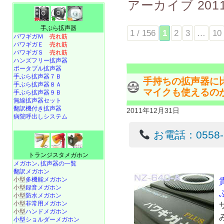
アーカイブ
201
手ぶら拡声器
1 / 156
1
2
3
…
10
パワギガＭ
売れ筋
パワギガＥ
売れ筋
パワギガＳ
売れ筋
ハンズフリー拡声器
ポータブル拡声器
手ぶら拡声器７Ｂ
手持ちの拡声器に
手ぶら拡声器８Ａ
マイクも使えるの
手ぶら拡声器９Ｂ
無線拡声器セット
翻訳機付き拡声器
2011年12月31日
病院呼出しシステム
お電話：0558-22
トランジスタメガホン
メガホン､拡声器の一覧
翻訳メガホン
小型
多機能メガホン
小型
録音メガホン
小型
防水メガホン
小型
非常用メガホン
小型
ハンドメガホン
小型ショルダーメガホン