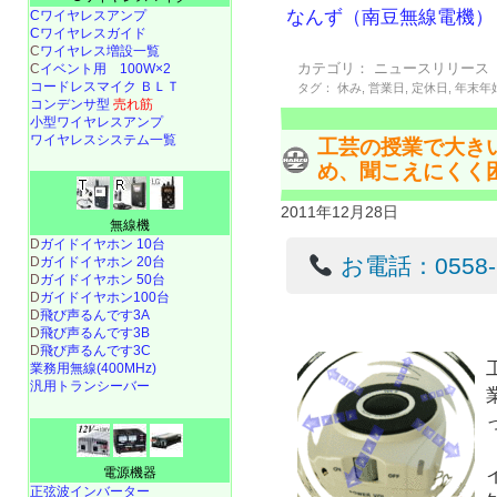
なんず（南豆無線電機）
Cワイヤレスアンプ
Cワイヤレスガイド
C
ワイヤレス増設一覧
カテゴリ：
ニュースリリース
C
イベント用 100W×2
コードレスマイク ＢＬＴ
タグ：
休み
,
営業日
,
定休日
,
年末年
コンデンサ型
売れ筋
小型ワイヤレスアンプ
ワイヤレスシステム一覧
工芸の授業で大き
め、聞こえにくく
2011年12月28日
無線機
D
ガイドイヤホン 10台
お電話：0558-22
D
ガイドイヤホン 20台
D
ガイドイヤホン 50台
D
ガイドイヤホン100台
D
飛び声るんです3A
D
飛び声るんです3B
D
飛び声るんです3C
業務用無線(400MHz)
汎用トランシーバー
電源機器
正弦波インバーター