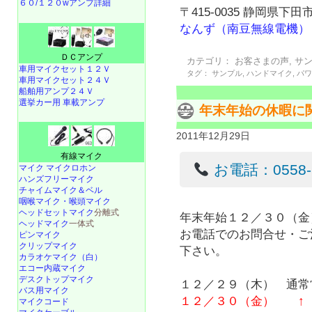
６０/１２０wアンプ詳細
〒415-0035 静岡県下田市
なんず（南豆無線電機）
ＤＣアンプ
カテゴリ：
お客さまの声
,
サ
車用マイクセット１２Ｖ
タグ：
サンプル
,
ハンドマイク
,
パ
車用マイクセット２４Ｖ
船舶用アンプ２４Ｖ
選挙カー用 車載アンプ
年末年始の休暇に関し
2011年12月29日
有線マイク
お電話：0558-22
マイク マイクロホン
ハンズフリーマイク
チャイムマイク＆ベル
咽喉マイク・喉頭マイク
ヘッドセットマイク
分離式
年末年始１２／３０（金
ヘッドマイク
一体式
お電話でのお問合せ・ご
ピンマイク
クリップマイク
下さい。
カラオケマイク（白）
エコー内蔵マイク
デスクトップマイク
１２／２９（木） 通常
バス用マイク
１２／３０（金） ↑
マイクコード