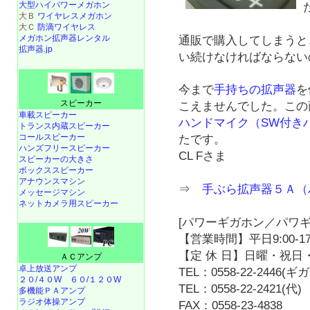
大型ハイパワーメガホン
大Ｂ
ワイヤレスメガホン
大Ｃ
防滴ワイヤレス
メガホン拡声器レンタル
通販で購入してしまうと
拡声器.jp
い続けなければならない
今まで
手持ちの拡声器
を
スピーカー
こえませんでした。この
車載スピーカー
ハンドマイク（SW付き
トランス内蔵スピーカー
コールスピーカー
たです。
ハンズフリースピーカー
CL Fさま
スピーカーの大きさ
ボックススピーカー
アナウンスマシン
⇒
手ぶら拡声器５Ａ（
メッセージマシン
ネットカメラ用スピーカー
[パワーギガホン／パワギ
【営業時間】平日9:00-17
【定 休 日】日曜・祝日・
ＡＣアンプ
卓上放送アンプ
TEL：0558-22-2446(
２０/４０W
６０/１２０W
TEL：0558-22-2421(代)
多機能ＰＡアンプ
ラジオ体操アンプ
FAX：0558-23-4838