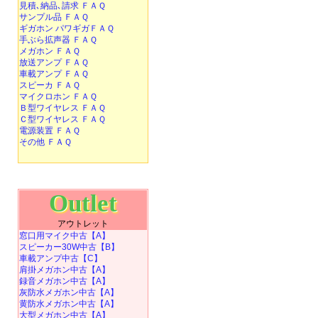
見積､納品､請求 ＦＡＱ
サンプル品 ＦＡＱ
ギガホン パワギガＦＡＱ
手ぶら拡声器 ＦＡＱ
メガホン ＦＡＱ
放送アンプ ＦＡＱ
車載アンプ ＦＡＱ
スピーカ ＦＡＱ
マイクロホン ＦＡＱ
Ｂ型ワイヤレス ＦＡＱ
Ｃ型ワイヤレス ＦＡＱ
電源装置 ＦＡＱ
その他 ＦＡＱ
Outlet
アウトレット
窓口用マイク中古【A】
スピーカー30W中古【B】
車載アンプ中古【C】
肩掛メガホン中古【A】
録音メガホン中古【A】
灰防水メガホン中古【A】
黄防水メガホン中古【A】
大型メガホン中古【A】