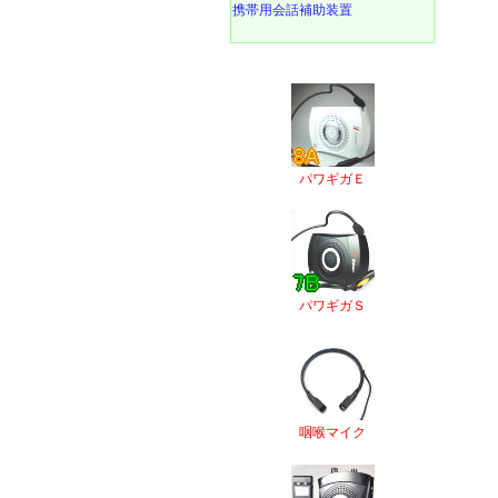
携帯用会話補助装置
パワギガＥ
パワギガＳ
咽喉マイク