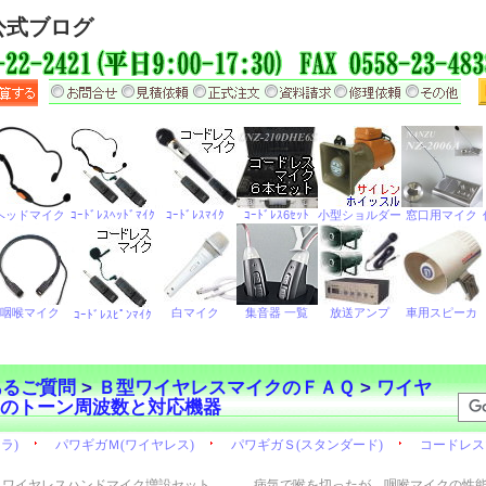
公式ブログ
あるご質問
>
Ｂ型ワイヤレスマイクのＦＡＱ
>
ワイヤ
810のトーン周波数と対応機器
ワイヤレスハンドマイク増設セット
病気で喉を切ったが、咽喉マイクの性