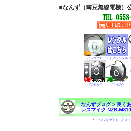
■
なんず（南豆無線電機）
なんずブログ
>
良く
レスマイク NZB-M
←