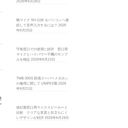
2026年6月28日
喉マイク SH-12jK をパソコンへ接
続して音声入力するには？
2026
年6月25日
守衛窓口での使用に好評 窓口用
マイクとハイパワー子機のサンプ
ルを検証
2026年6月23日
TWB-300S 防滴スーパーメガホン
の修理に関して UNIPEX製
2026
年6月21日
使
ヤ
他社製窓口用マイクスピーカーと
比較 クリアな音質と目立ちにく
いデザインが好評
2026年6月19日