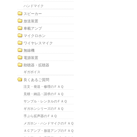
ハンドマイク
スピーカー
放送装置
車載アンプ
マイクロホン
ワイヤレスマイク
無線機
電源装置
助聴器・拡聴器
ギガボイス
良くあるご質問
注文・発送・修理のＦＡＱ
見積・納品・請求のＦＡＱ
サンプル・レンタルのＦＡＱ
ギガホンシリーズのＦＡＱ
手ぶら拡声器のＦＡＱ
メガホン・ハンドマイクのＦＡＱ
ＡＣアンプ・放送アンプのＦＡＱ