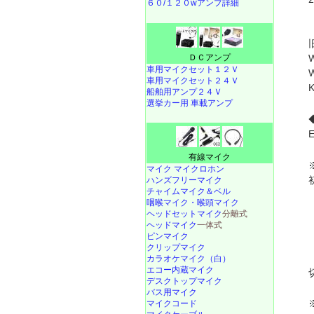
６０/１２０wアンプ詳細
ＤＣアンプ
車用マイクセット１２Ｖ
車用マイクセット２４Ｖ
船舶用アンプ２４Ｖ
選挙カー用 車載アンプ
有線マイク
マイク マイクロホン
ハンズフリーマイク
チャイムマイク＆ベル
咽喉マイク・喉頭マイク
ヘッドセットマイク
分離式
ヘッドマイク
一体式
ピンマイク
クリップマイク
カラオケマイク（白）
エコー内蔵マイク
デスクトップマイク
バス用マイク
マイクコード