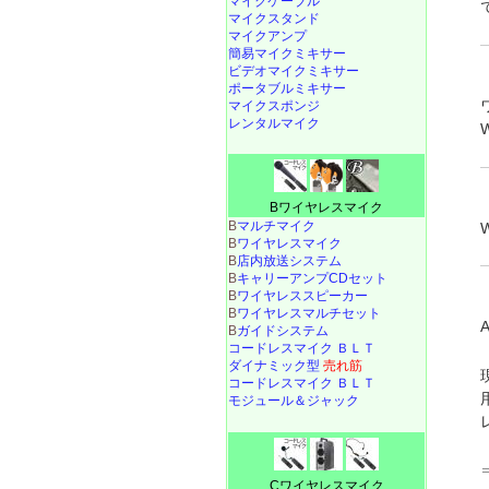
マイクケーブル
マイクスタンド
マイクアンプ
簡易マイクミキサー
ビデオマイクミキサー
ポータブルミキサー
マイクスポンジ
レンタルマイク
Bワイヤレスマイク
B
マルチマイク
B
ワイヤレスマイク
B
店内放送システム
B
キャリーアンプCDセット
B
ワイヤレススピーカー
B
ワイヤレスマルチセット
B
ガイドシステム
コードレスマイク ＢＬＴ
ダイナミック型
売れ筋
コードレスマイク ＢＬＴ
モジュール＆ジャック
Cワイヤレスマイク