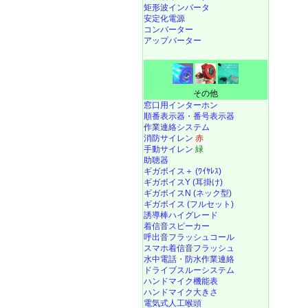
矩形波インバータ
安定化電源
コンバーター
アップバーター
その他
窓口用インターホン
順番表示器・番号表示器
作業連絡システム
消防サイレン
赤
手動サイレン
緑
助聴器
ギガボイス＋ (ﾜｲﾔﾚｽ)
ギガボイスY (耳掛け)
ギガボイスN (ネック型)
ギガボイス (フルセット)
誘導棒ハイグレード
着信音スピーカー
呼出音フラッシュコール
スマホ着信音フラッシュ
水中電話
・
防水作業連絡
ドライブスルーシステム
ハンドマイク機能表
ハンドマイク大きさ
電気式人工喉頭