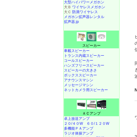
大型ハイパワーメガホン
大Ｂ
ワイヤレスメガホン
大Ｃ
防滴ワイヤレス
メガホン拡声器レンタル
拡声器.jp
スピーカー
車載スピーカー
トランス内蔵スピーカー
コールスピーカー
ハンズフリースピーカー
スピーカーの大きさ
ボックススピーカー
アナウンスマシン
メッセージマシン
ネットカメラ用スピーカー
ＡＣアンプ
卓上放送アンプ
２０/４０W
６０/１２０W
多機能ＰＡアンプ
ラジオ体操アンプ