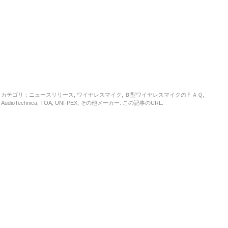
カテゴリ：
ニュースリリース
,
ワイヤレスマイク
,
Ｂ型ワイヤレスマイクのＦＡＱ
,
AudioTechnica
,
TOA
,
UNI-PEX
,
その他メーカー
. この記事の
URL
.