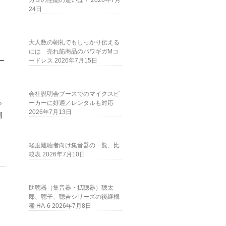
ガＳの性能の違いは？
2026年7月
24日
大人数の朝礼でもしっかり伝える
には 売れ筋商品のパワギガMコ
ー
ードレス
2026年7月15日
会社説明会ブースでのマイクスピ
ーカーに好適／レンタルも対応
で
2026年7月13日
周
軽度難聴者向け集音器の一覧、比
較表
2026年7月10日
助聴器（集音器・拡聴器）聴太
郎、聴子、聴吉シリーズの後継機
種 HA-6
2026年7月8日