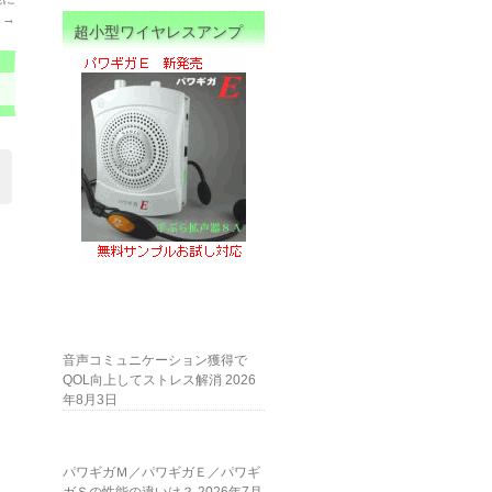
動
→
超小型ワイヤレスアンプ
音声コミュニケーション獲得で
QOL向上してストレス解消
2026
年8月3日
パワギガＭ／パワギガＥ／パワギ