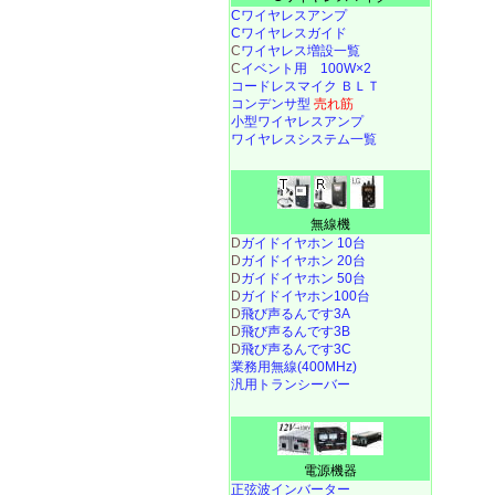
Cワイヤレスアンプ
Cワイヤレスガイド
C
ワイヤレス増設一覧
C
イベント用 100W×2
コードレスマイク ＢＬＴ
コンデンサ型
売れ筋
小型ワイヤレスアンプ
ワイヤレスシステム一覧
無線機
D
ガイドイヤホン 10台
D
ガイドイヤホン 20台
D
ガイドイヤホン 50台
D
ガイドイヤホン100台
D
飛び声るんです3A
D
飛び声るんです3B
D
飛び声るんです3C
業務用無線(400MHz)
汎用トランシーバー
電源機器
正弦波インバーター