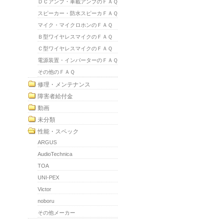
ＤＣアンプ・車載アンプのＦＡＱ
スピーカー・防水スピーカＦＡＱ
マイク・マイクロホンのＦＡＱ
Ｂ型ワイヤレスマイクのＦＡＱ
Ｃ型ワイヤレスマイクのＦＡＱ
電源装置・インバーターのＦＡＱ
その他のＦＡＱ
修理・メンテナンス
障害者給付金
動画
未分類
性能・スペック
ARGUS
AudioTechnica
TOA
UNI-PEX
Victor
noboru
その他メーカー