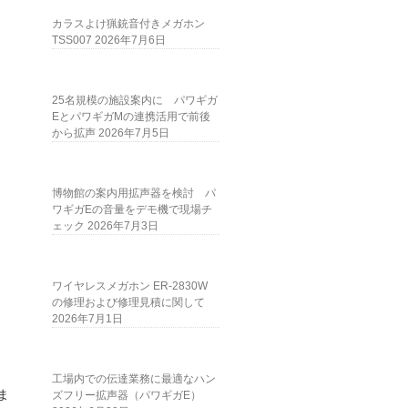
カラスよけ猟銃音付きメガホン
TSS007
2026年7月6日
25名規模の施設案内に パワギガ
EとパワギガMの連携活用で前後
から拡声
2026年7月5日
博物館の案内用拡声器を検討 パ
ワギガEの音量をデモ機で現場チ
ェック
2026年7月3日
ワイヤレスメガホン ER-2830W
の修理および修理見積に関して
2026年7月1日
工場内での伝達業務に最適なハン
ま
ズフリー拡声器（パワギガE）