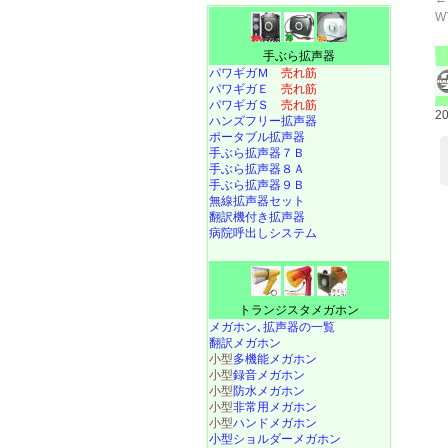
W
手ぶら拡声器
パワギガＭ
売れ筋
パワギガＥ
売れ筋
パワギガＳ
売れ筋
2
ハンズフリー拡声器
ポータブル拡声器
手ぶら拡声器７Ｂ
手ぶら拡声器８Ａ
手ぶら拡声器９Ｂ
無線拡声器セット
翻訳機付き拡声器
病院呼出しシステム
トランジスタメガホン
メガホン､拡声器の一覧
翻訳メガホン
小型
多機能メガホン
小型
録音メガホン
小型
防水メガホン
小型
非常用メガホン
小型
ハンドメガホン
小型ショルダーメガホン