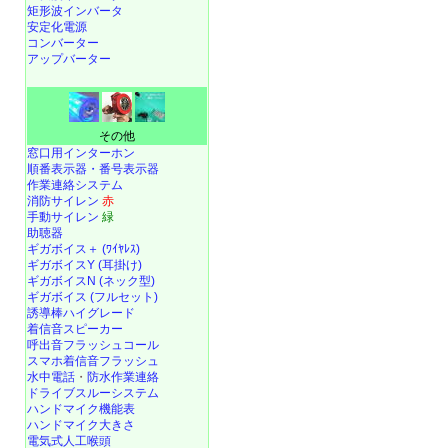
矩形波インバータ
安定化電源
コンバーター
アップバーター
その他
窓口用インターホン
順番表示器・番号表示器
作業連絡システム
消防サイレン
赤
手動サイレン
緑
助聴器
ギガボイス＋ (ﾜｲﾔﾚｽ)
ギガボイスY (耳掛け)
ギガボイスN (ネック型)
ギガボイス (フルセット)
誘導棒ハイグレード
着信音スピーカー
呼出音フラッシュコール
スマホ着信音フラッシュ
水中電話
・
防水作業連絡
ドライブスルーシステム
ハンドマイク機能表
ハンドマイク大きさ
電気式人工喉頭