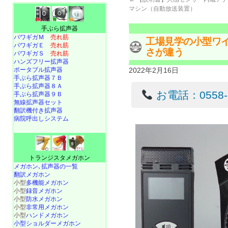
マシン（自動放送装置）
手ぶら拡声器
パワギガＭ
売れ筋
工場見学の小型ワ
パワギガＥ
売れ筋
さが違う
パワギガＳ
売れ筋
ハンズフリー拡声器
ポータブル拡声器
2022年2月16日
手ぶら拡声器７Ｂ
手ぶら拡声器８Ａ
お電話：0558-22
手ぶら拡声器９Ｂ
無線拡声器セット
翻訳機付き拡声器
病院呼出しシステム
トランジスタメガホン
メガホン､拡声器の一覧
翻訳メガホン
小型
多機能メガホン
小型
録音メガホン
小型
防水メガホン
小型
非常用メガホン
小型
ハンドメガホン
小型ショルダーメガホン