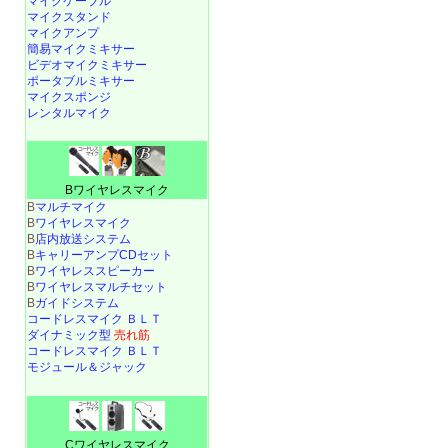
マイクケーブル
マイクスタンド
マイクアンプ
簡易マイクミキサー
ビデオマイクミキサー
ポータブルミキサー
マイクスポンジ
レンタルマイク
Bワイヤレスマイク
B
マルチマイク
B
ワイヤレスマイク
B
店内放送システム
B
キャリーアンプCDセット
B
ワイヤレススピーカー
B
ワイヤレスマルチセット
B
ガイドシステム
コードレスマイク ＢＬＴ
ダイナミック型
売れ筋
コードレスマイク ＢＬＴ
モジュール＆ジャック
Cワイヤレスマイク