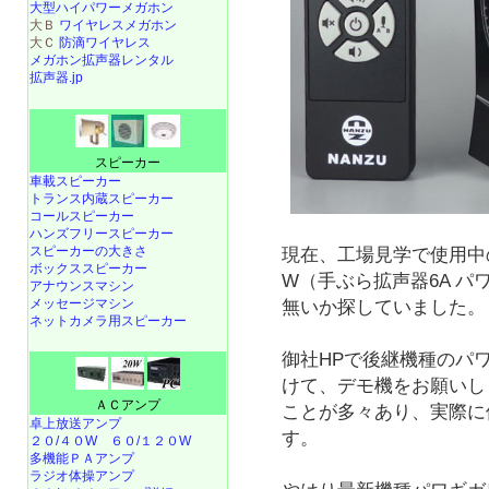
大型ハイパワーメガホン
大Ｂ
ワイヤレスメガホン
大Ｃ
防滴ワイヤレス
メガホン拡声器レンタル
拡声器.jp
スピーカー
車載スピーカー
トランス内蔵スピーカー
コールスピーカー
ハンズフリースピーカー
スピーカーの大きさ
現在、工場見学で使用中の
ボックススピーカー
W（手ぶら拡声器6A 
アナウンスマシン
メッセージマシン
無いか探していました。
ネットカメラ用スピーカー
御社HPで後継機種のパ
けて、デモ機をお願いし
ＡＣアンプ
ことが多々あり、実際に
卓上放送アンプ
す。
２０/４０W
６０/１２０W
多機能ＰＡアンプ
ラジオ体操アンプ