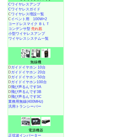
Cワイヤレスアンプ
Cワイヤレスガイド
C
ワイヤレス増設一覧
C
イベント用 100W×2
コードレスマイク ＢＬＴ
コンデンサ型
売れ筋
小型ワイヤレスアンプ
ワイヤレスシステム一覧
無線機
D
ガイドイヤホン 10台
D
ガイドイヤホン 20台
D
ガイドイヤホン 50台
D
ガイドイヤホン100台
D
飛び声るんです3A
D
飛び声るんです3B
D
飛び声るんです3C
業務用無線(400MHz)
汎用トランシーバー
電源機器
正弦波インバーター