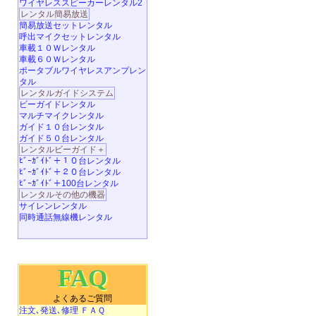
ワイヤレススピーカーレンタル2
レンタル簡易放送
簡易放送セットレンタル
呼出マイクセットレンタル
車載１０Ｗレンタル
車載６０Ｗレンタル
ポータブルワイヤレスアンプレン
タル
レンタルガイドシステム
ビーガイドレンタル
マルチマイクレンタル
ガイド１０台レンタル
ガイド５０台レンタル
レンタルビーガイド＋
ﾋﾞｰｶﾞｲﾄﾞ＋１０台レンタル
ﾋﾞｰｶﾞｲﾄﾞ＋２０台レンタル
ﾋﾞｰｶﾞｲﾄﾞ＋100台レンタル
レンタルその他の機器
サイレンレンタル
同時通話無線機レンタル
FAQ
よくあるご質問
注文､発送､修理 ＦＡＱ