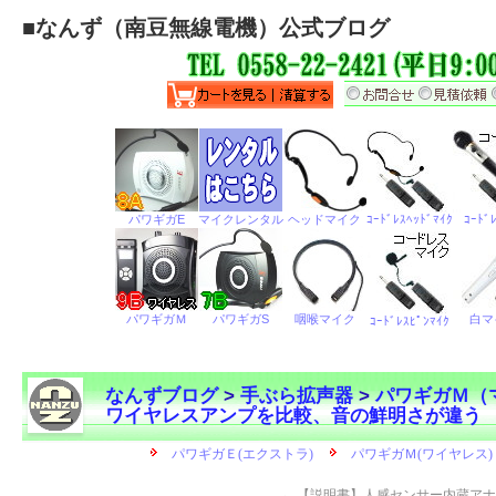
■
なんず（南豆無線電機）公式ブログ
なんずブログ
>
手ぶら拡声器
>
パワギガＭ（
ワイヤレスアンプを比較、音の鮮明さが違う
←
【説明書】人感センサー内蔵アナ