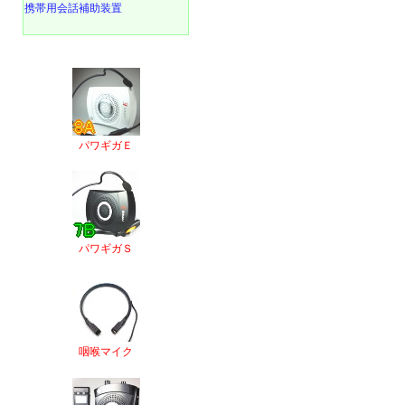
携帯用会話補助装置
パワギガＥ
パワギガＳ
咽喉マイク