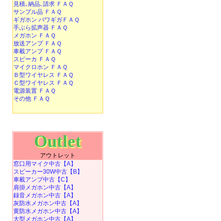
見積､納品､請求 ＦＡＱ
サンプル品 ＦＡＱ
ギガホン パワギガＦＡＱ
手ぶら拡声器 ＦＡＱ
メガホン ＦＡＱ
放送アンプ ＦＡＱ
車載アンプ ＦＡＱ
スピーカ ＦＡＱ
マイクロホン ＦＡＱ
Ｂ型ワイヤレス ＦＡＱ
Ｃ型ワイヤレス ＦＡＱ
電源装置 ＦＡＱ
その他 ＦＡＱ
Outlet
アウトレット
窓口用マイク中古【A】
スピーカー30W中古【B】
車載アンプ中古【C】
肩掛メガホン中古【A】
録音メガホン中古【A】
灰防水メガホン中古【A】
黄防水メガホン中古【A】
大型メガホン中古【A】