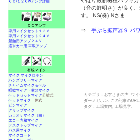
やはり最新機種パワギガ
６０/１２０wアンプ詳細
（音の鮮明さ）が良く、
す。 NS(株) Nさま
ＤＣアンプ
⇒
手ぶら拡声器９ パ
車用マイクセット１２Ｖ
車用マイクセット２４Ｖ
船舶用アンプ２４Ｖ
選挙カー用 車載アンプ
有線マイク
マイク マイクロホン
ハンズフリーマイク
チャイムマイク＆ベル
咽喉マイク・喉頭マイク
カテゴリ：
お客さまの声
,
ワイ
ヘッドセットマイク
分離式
ヘッドマイク
一体式
ダーメガホン
. この記事の
URL
ピンマイク
タグ：
工場案内
,
工場見学
.
クリップマイク
カラオケマイク（白）
エコー内蔵マイク
デスクトップマイク
バス用マイク
マイクコード