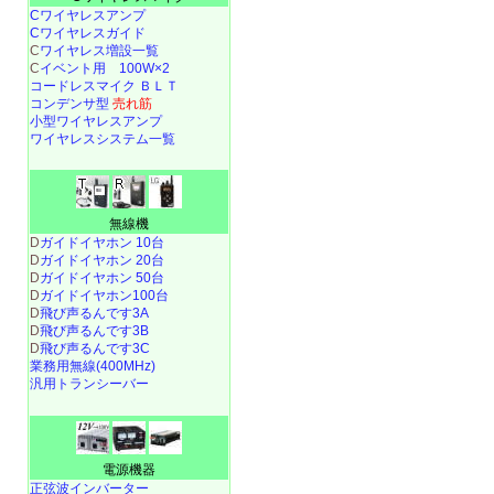
Cワイヤレスアンプ
Cワイヤレスガイド
C
ワイヤレス増設一覧
C
イベント用 100W×2
コードレスマイク ＢＬＴ
コンデンサ型
売れ筋
小型ワイヤレスアンプ
ワイヤレスシステム一覧
無線機
D
ガイドイヤホン 10台
D
ガイドイヤホン 20台
D
ガイドイヤホン 50台
D
ガイドイヤホン100台
D
飛び声るんです3A
D
飛び声るんです3B
D
飛び声るんです3C
業務用無線(400MHz)
汎用トランシーバー
電源機器
正弦波インバーター