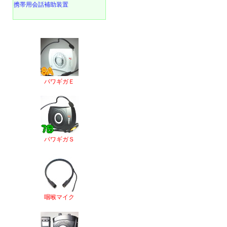
携帯用会話補助装置
パワギガＥ
パワギガＳ
咽喉マイク