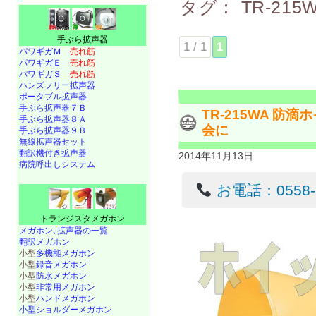
タグ：
TR-215
手ぶら拡声器
1 / 1
1
パワギガＭ
売れ筋
パワギガＥ
売れ筋
パワギガＳ
売れ筋
ハンズフリー拡声器
ポータブル拡声器
手ぶら拡声器７Ｂ
TR-215WA 防
手ぶら拡声器８Ａ
会に
手ぶら拡声器９Ｂ
無線拡声器セット
翻訳機付き拡声器
2014年11月13日
病院呼出しシステム
お電話：0558-22
トランジスタメガホン
メガホン､拡声器の一覧
翻訳メガホン
小型
多機能メガホン
小型
録音メガホン
小型
防水メガホン
小型
非常用メガホン
小型
ハンドメガホン
小型ショルダーメガホン