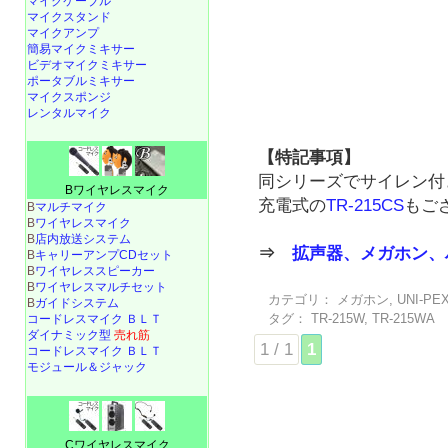
マイクケーブル
マイクスタンド
マイクアンプ
簡易マイクミキサー
ビデオマイクミキサー
ポータブルミキサー
マイクスポンジ
レンタルマイク
【特記事項】
同シリーズでサイレン付
Bワイヤレスマイク
充電式の
TR-215CS
もご
B
マルチマイク
B
ワイヤレスマイク
B
店内放送システム
⇒
拡声器、メガホン、
B
キャリーアンプCDセット
B
ワイヤレススピーカー
B
ワイヤレスマルチセット
カテゴリ：
メガホン
,
UNI-PE
B
ガイドシステム
タグ：
TR-215W
,
TR-215WA
コードレスマイク ＢＬＴ
ダイナミック型
売れ筋
1 / 1
1
コードレスマイク ＢＬＴ
モジュール＆ジャック
Cワイヤレスマイク