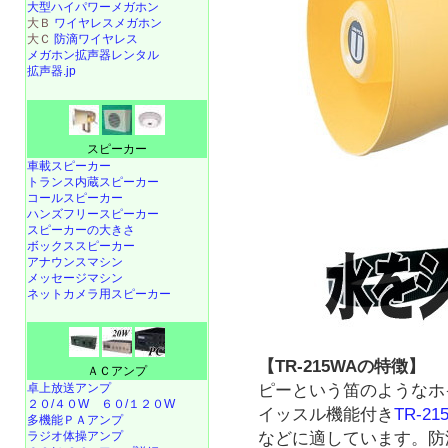
大型ハイパワーメガホン
大Ｂ
ワイヤレスメガホン
大Ｃ
防滴ワイヤレス
メガホン拡声器レンタル
拡声器.jp
スピーカー
車載スピーカー
トランス内蔵スピーカー
コールスピーカー
ハンズフリースピーカー
スピーカーの大きさ
ボックススピーカー
アナウンスマシン
メッセージマシン
ネットカメラ用スピーカー
【TR-215WAの特徴】
ＡＣアンプ
ピーという笛のようなホ
卓上放送アンプ
２０/４０W
６０/１２０W
イッスル機能付き
TR-21
多機能ＰＡアンプ
などに適しています。防
ラジオ体操アンプ