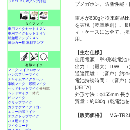
６０/１２０wアンプ詳細
プメガホン。防塵性能・防
重さが630gと従来商品
ＤＣアンプ
を実現（乾電池別）。長
車用マイクセット１２Ｖ
ィ・ケースには全て、抜
車用マイクセット２４Ｖ
船舶用アンプ２４Ｖ
用。
選挙カー用 車載アンプ
【主な仕様】
使用電源：単3形乾電池 
有線マイク
出力：（最大）10W （
マイク マイクロホン
通達距離：（音声）約250m
ハンズフリーマイク
チャイムマイク＆ベル
電池持続時間：（音声）約
咽喉マイク・喉頭マイク
[JEITA]
ヘッドセットマイク
分離式
ヘッドマイク
一体式
外形寸法：φ155mm 長
ピンマイク
質量：約630g（乾電池
クリップマイク
カラオケマイク（白）
エコー内蔵マイク
【販売価格】
MG-TR21
デスクトップマイク
バス用マイク
マイクコード