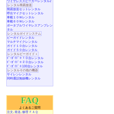
ワイヤレススピーカーレンタル2
レンタル簡易放送
簡易放送セットレンタル
呼出マイクセットレンタル
車載１０Ｗレンタル
車載６０Ｗレンタル
ポータブルワイヤレスアンプレン
タル
レンタルガイドシステム
ビーガイドレンタル
マルチマイクレンタル
ガイド１０台レンタル
ガイド５０台レンタル
レンタルビーガイド＋
ﾋﾞｰｶﾞｲﾄﾞ＋１０台レンタル
ﾋﾞｰｶﾞｲﾄﾞ＋２０台レンタル
ﾋﾞｰｶﾞｲﾄﾞ＋100台レンタル
レンタルその他の機器
サイレンレンタル
同時通話無線機レンタル
FAQ
よくあるご質問
注文､発送､修理 ＦＡＱ