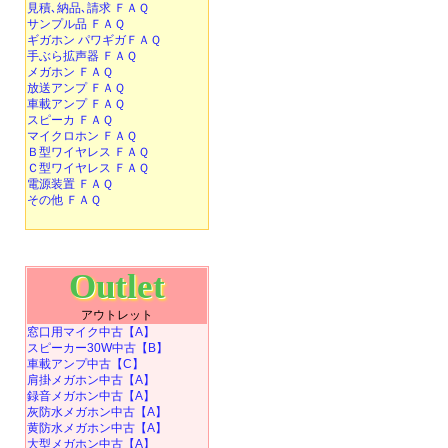
見積､納品､請求 ＦＡＱ
サンプル品 ＦＡＱ
ギガホン パワギガＦＡＱ
手ぶら拡声器 ＦＡＱ
メガホン ＦＡＱ
放送アンプ ＦＡＱ
車載アンプ ＦＡＱ
スピーカ ＦＡＱ
マイクロホン ＦＡＱ
Ｂ型ワイヤレス ＦＡＱ
Ｃ型ワイヤレス ＦＡＱ
電源装置 ＦＡＱ
その他 ＦＡＱ
Outlet
アウトレット
窓口用マイク中古【A】
スピーカー30W中古【B】
車載アンプ中古【C】
肩掛メガホン中古【A】
録音メガホン中古【A】
灰防水メガホン中古【A】
黄防水メガホン中古【A】
大型メガホン中古【A】