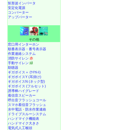
矩形波インバータ
安定化電源
コンバーター
アップバーター
その他
窓口用インターホン
順番表示器・番号表示器
作業連絡システム
消防サイレン
赤
手動サイレン
緑
助聴器
ギガボイス＋ (ﾜｲﾔﾚｽ)
ギガボイスY (耳掛け)
ギガボイスN (ネック型)
ギガボイス (フルセット)
誘導棒ハイグレード
着信音スピーカー
呼出音フラッシュコール
スマホ着信音フラッシュ
水中電話
・
防水作業連絡
ドライブスルーシステム
ハンドマイク機能表
ハンドマイク大きさ
電気式人工喉頭