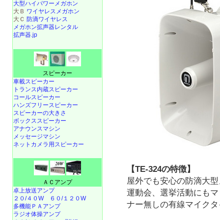
大型ハイパワーメガホン
大Ｂ
ワイヤレスメガホン
大Ｃ
防滴ワイヤレス
メガホン拡声器レンタル
拡声器.jp
スピーカー
車載スピーカー
トランス内蔵スピーカー
コールスピーカー
ハンズフリースピーカー
スピーカーの大きさ
ボックススピーカー
アナウンスマシン
メッセージマシン
ネットカメラ用スピーカー
【TE-324の特徴】
屋外でも安心の防滴大型
ＡＣアンプ
卓上放送アンプ
運動会、選挙活動にもマ
２０/４０W
６０/１２０W
ナー無しの有線マイクタ
多機能ＰＡアンプ
ラジオ体操アンプ