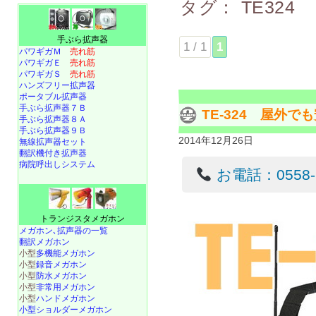
タグ：
TE324
手ぶら拡声器
1 / 1
1
パワギガＭ
売れ筋
パワギガＥ
売れ筋
パワギガＳ
売れ筋
ハンズフリー拡声器
ポータブル拡声器
手ぶら拡声器７Ｂ
TE-324 屋外
手ぶら拡声器８Ａ
手ぶら拡声器９Ｂ
2014年12月26日
無線拡声器セット
翻訳機付き拡声器
病院呼出しシステム
お電話：0558-22
トランジスタメガホン
メガホン､拡声器の一覧
翻訳メガホン
小型
多機能メガホン
小型
録音メガホン
小型
防水メガホン
小型
非常用メガホン
小型
ハンドメガホン
小型ショルダーメガホン