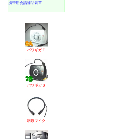
携帯用会話補助装置
パワギガＥ
パワギガＳ
咽喉マイク