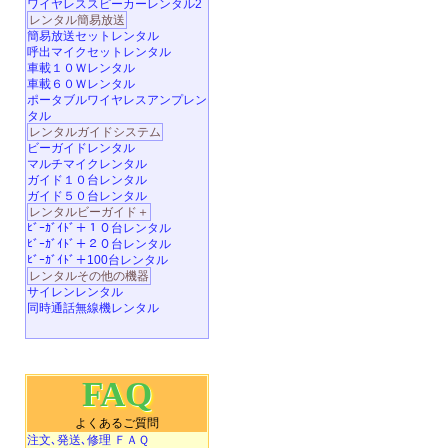
ワイヤレススピーカーレンタル2
レンタル簡易放送
簡易放送セットレンタル
呼出マイクセットレンタル
車載１０Ｗレンタル
車載６０Ｗレンタル
ポータブルワイヤレスアンプレン
タル
レンタルガイドシステム
ビーガイドレンタル
マルチマイクレンタル
ガイド１０台レンタル
ガイド５０台レンタル
レンタルビーガイド＋
ﾋﾞｰｶﾞｲﾄﾞ＋１０台レンタル
ﾋﾞｰｶﾞｲﾄﾞ＋２０台レンタル
ﾋﾞｰｶﾞｲﾄﾞ＋100台レンタル
レンタルその他の機器
サイレンレンタル
同時通話無線機レンタル
FAQ
よくあるご質問
注文､発送､修理 ＦＡＱ