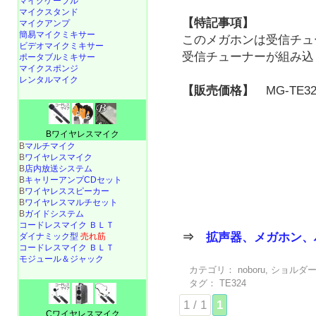
マイクケーブル
マイクスタンド
【特記事項】
マイクアンプ
簡易マイクミキサー
このメガホンは受信チュ
ビデオマイクミキサー
受信チューナーが組み込
ポータブルミキサー
マイクスポンジ
レンタルマイク
【販売価格】
MG-TE32
Bワイヤレスマイク
B
マルチマイク
B
ワイヤレスマイク
B
店内放送システム
B
キャリーアンプCDセット
B
ワイヤレススピーカー
B
ワイヤレスマルチセット
B
ガイドシステム
コードレスマイク ＢＬＴ
⇒
拡声器、メガホン、
ダイナミック型
売れ筋
コードレスマイク ＢＬＴ
モジュール＆ジャック
カテゴリ：
noboru
,
ショルダ
タグ：
TE324
1 / 1
1
Cワイヤレスマイク