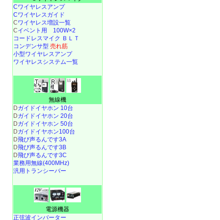
Cワイヤレスアンプ
Cワイヤレスガイド
C
ワイヤレス増設一覧
C
イベント用 100W×2
コードレスマイク ＢＬＴ
コンデンサ型
売れ筋
小型ワイヤレスアンプ
ワイヤレスシステム一覧
無線機
D
ガイドイヤホン 10台
D
ガイドイヤホン 20台
D
ガイドイヤホン 50台
D
ガイドイヤホン100台
D
飛び声るんです3A
D
飛び声るんです3B
D
飛び声るんです3C
業務用無線(400MHz)
汎用トランシーバー
電源機器
正弦波インバーター