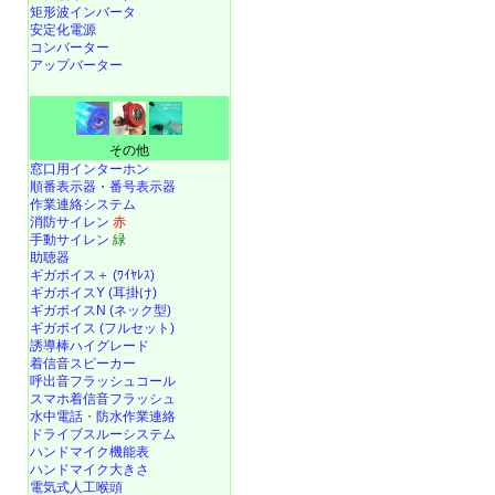
矩形波インバータ
安定化電源
コンバーター
アップバーター
その他
窓口用インターホン
順番表示器・番号表示器
作業連絡システム
消防サイレン
赤
手動サイレン
緑
助聴器
ギガボイス＋ (ﾜｲﾔﾚｽ)
ギガボイスY (耳掛け)
ギガボイスN (ネック型)
ギガボイス (フルセット)
誘導棒ハイグレード
着信音スピーカー
呼出音フラッシュコール
スマホ着信音フラッシュ
水中電話
・
防水作業連絡
ドライブスルーシステム
ハンドマイク機能表
ハンドマイク大きさ
電気式人工喉頭