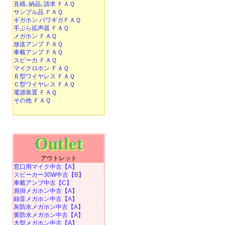
見積､納品､請求 ＦＡＱ
サンプル品 ＦＡＱ
ギガホン パワギガＦＡＱ
手ぶら拡声器 ＦＡＱ
メガホン ＦＡＱ
放送アンプ ＦＡＱ
車載アンプ ＦＡＱ
スピーカ ＦＡＱ
マイクロホン ＦＡＱ
Ｂ型ワイヤレス ＦＡＱ
Ｃ型ワイヤレス ＦＡＱ
電源装置 ＦＡＱ
その他 ＦＡＱ
Outlet
アウトレット
窓口用マイク中古【A】
スピーカー30W中古【B】
車載アンプ中古【C】
肩掛メガホン中古【A】
録音メガホン中古【A】
灰防水メガホン中古【A】
黄防水メガホン中古【A】
大型メガホン中古【A】