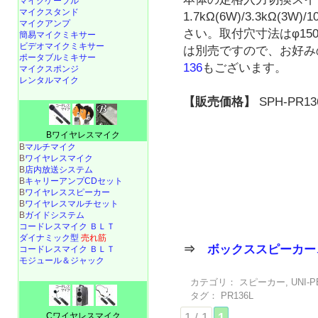
マイクケーブル
マイクスタンド
1.7kΩ(6W)/3.3kΩ(
マイクアンプ
さい。取付穴寸法はφ15
簡易マイクミキサー
ビデオマイクミキサー
は別売ですので、お好み
ポータブルミキサー
136
もございます。
マイクスポンジ
レンタルマイク
【販売価格】
SPH-PR13
Bワイヤレスマイク
B
マルチマイク
B
ワイヤレスマイク
B
店内放送システム
B
キャリーアンプCDセット
B
ワイヤレススピーカー
B
ワイヤレスマルチセット
B
ガイドシステム
コードレスマイク ＢＬＴ
ダイナミック型
売れ筋
⇒
ボックススピーカー
コードレスマイク ＢＬＴ
モジュール＆ジャック
カテゴリ：
スピーカー
,
UNI-P
タグ：
PR136L
Cワイヤレスマイク
1 / 1
1