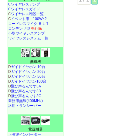
Cワイヤレスアンプ
Cワイヤレスガイド
C
ワイヤレス増設一覧
C
イベント用 100W×2
コードレスマイク ＢＬＴ
コンデンサ型
売れ筋
小型ワイヤレスアンプ
ワイヤレスシステム一覧
無線機
D
ガイドイヤホン 10台
D
ガイドイヤホン 20台
D
ガイドイヤホン 50台
D
ガイドイヤホン100台
D
飛び声るんです3A
D
飛び声るんです3B
D
飛び声るんです3C
業務用無線(400MHz)
汎用トランシーバー
電源機器
正弦波インバーター