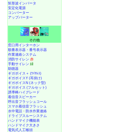
矩形波インバータ
安定化電源
コンバーター
アップバーター
その他
窓口用インターホン
順番表示器・番号表示器
作業連絡システム
消防サイレン
赤
手動サイレン
緑
助聴器
ギガボイス＋ (ﾜｲﾔﾚｽ)
ギガボイスY (耳掛け)
ギガボイスN (ネック型)
ギガボイス (フルセット)
誘導棒ハイグレード
着信音スピーカー
呼出音フラッシュコール
スマホ着信音フラッシュ
水中電話
・
防水作業連絡
ドライブスルーシステム
ハンドマイク機能表
ハンドマイク大きさ
電気式人工喉頭