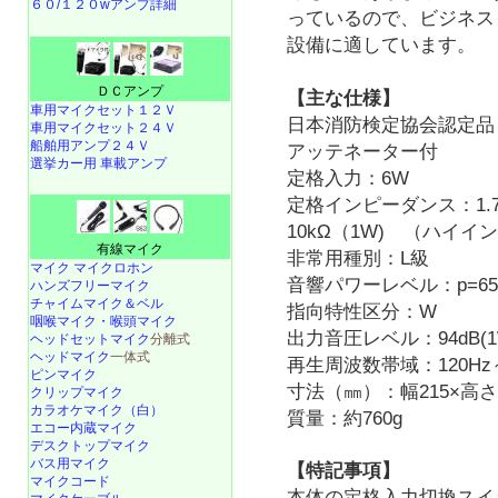
６０/１２０wアンプ詳細
っているので、ビジネス
設備に適しています。
ＤＣアンプ
【主な仕様】
車用マイクセット１２Ｖ
日本消防検定協会認定品
車用マイクセット２４Ｖ
船舶用アンプ２４Ｖ
アッテネーター付
選挙カー用 車載アンプ
定格入力：6W
定格インピーダンス：1.7k
10kΩ（1W) （ハイイ
有線マイク
非常用種別：L級
マイク マイクロホン
音響パワーレベル：p=65d
ハンズフリーマイク
チャイムマイク＆ベル
指向特性区分：W
咽喉マイク・喉頭マイク
出力音圧レベル：94dB(1W
ヘッドセットマイク
分離式
ヘッドマイク
一体式
再生周波数帯域：120Hz～
ピンマイク
寸法（㎜）：幅215×高さ1
クリップマイク
カラオケマイク（白）
質量：約760g
エコー内蔵マイク
デスクトップマイク
バス用マイク
【特記事項】
マイクコード
本体の定格入力切換スイ