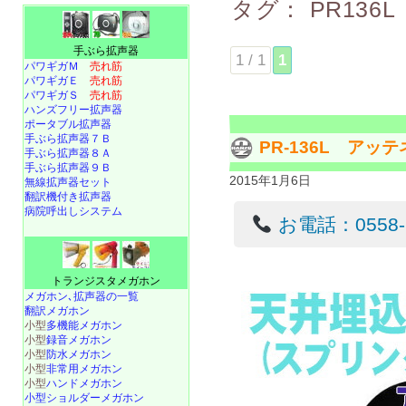
タグ：
PR136L
手ぶら拡声器
1 / 1
1
パワギガＭ
売れ筋
パワギガＥ
売れ筋
パワギガＳ
売れ筋
ハンズフリー拡声器
ポータブル拡声器
手ぶら拡声器７Ｂ
PR-136L ア
手ぶら拡声器８Ａ
手ぶら拡声器９Ｂ
2015年1月6日
無線拡声器セット
翻訳機付き拡声器
病院呼出しシステム
お電話：0558-22
トランジスタメガホン
メガホン､拡声器の一覧
翻訳メガホン
小型
多機能メガホン
小型
録音メガホン
小型
防水メガホン
小型
非常用メガホン
小型
ハンドメガホン
小型ショルダーメガホン