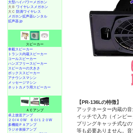
大型ハイパワーメガホン
大Ｂ
ワイヤレスメガホン
大Ｃ
防滴ワイヤレス
メガホン拡声器レンタル
拡声器.jp
スピーカー
車載スピーカー
トランス内蔵スピーカー
コールスピーカー
ハンズフリースピーカー
スピーカーの大きさ
ボックススピーカー
アナウンスマシン
メッセージマシン
ネットカメラ用スピーカー
【PR-136Lの特徴】
アッテネーター内蔵の音
ＡＣアンプ
卓上放送アンプ
イッチで入力（インピー
２０/４０W
６０/１２０W
プリングキャッチ式なの
多機能ＰＡアンプ
ラジオ体操アンプ
等も必要ありません。音