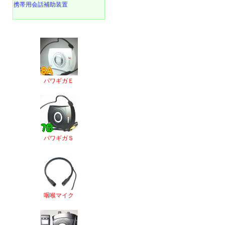
携帯用会話補助装置
パワギガＥ
パワギガＳ
咽喉マイク