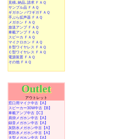
見積､納品､請求 ＦＡＱ
サンプル品 ＦＡＱ
ギガホン パワギガＦＡＱ
手ぶら拡声器 ＦＡＱ
メガホン ＦＡＱ
放送アンプ ＦＡＱ
車載アンプ ＦＡＱ
スピーカ ＦＡＱ
マイクロホン ＦＡＱ
Ｂ型ワイヤレス ＦＡＱ
Ｃ型ワイヤレス ＦＡＱ
電源装置 ＦＡＱ
その他 ＦＡＱ
Outlet
アウトレット
窓口用マイク中古【A】
スピーカー30W中古【B】
車載アンプ中古【C】
肩掛メガホン中古【A】
録音メガホン中古【A】
灰防水メガホン中古【A】
黄防水メガホン中古【A】
大型メガホン中古【A】