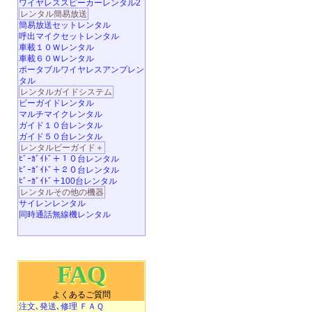
ワイヤレススピーカーレンタル2
レンタル簡易放送
簡易放送セットレンタル
呼出マイクセットレンタル
車載１０Ｗレンタル
車載６０Ｗレンタル
ポータブルワイヤレスアンプレン
タル
レンタルガイドシステム
ビーガイドレンタル
マルチマイクレンタル
ガイド１０台レンタル
ガイド５０台レンタル
レンタルビーガイド＋
ﾋﾞｰｶﾞｲﾄﾞ＋１０台レンタル
ﾋﾞｰｶﾞｲﾄﾞ＋２０台レンタル
ﾋﾞｰｶﾞｲﾄﾞ＋100台レンタル
レンタルその他の機器
サイレンレンタル
同時通話無線機レンタル
FAQ
よくあるご質問
注文､発送､修理 ＦＡＱ