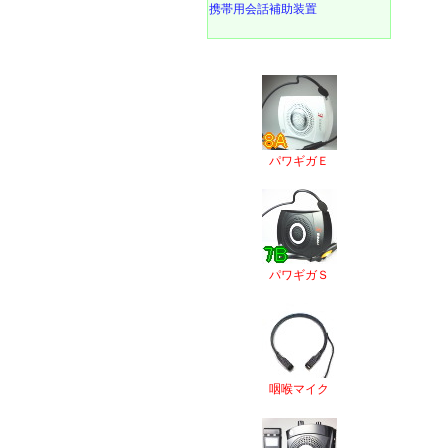
携帯用会話補助装置
パワギガＥ
パワギガＳ
咽喉マイク