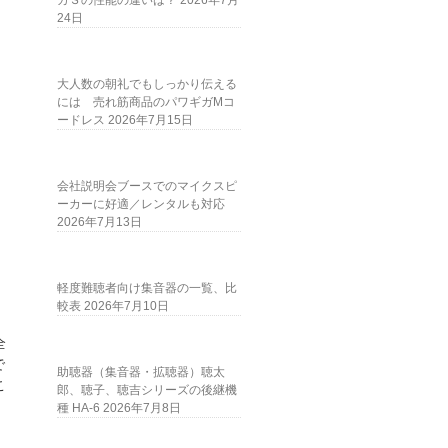
ガＳの性能の違いは？
2026年7月
24日
大人数の朝礼でもしっかり伝える
には 売れ筋商品のパワギガMコ
ードレス
2026年7月15日
会社説明会ブースでのマイクスピ
ーカーに好適／レンタルも対応
2026年7月13日
軽度難聴者向け集音器の一覧、比
較表
2026年7月10日
全
で
助聴器（集音器・拡聴器）聴太
こ
郎、聴子、聴吉シリーズの後継機
種 HA-6
2026年7月8日