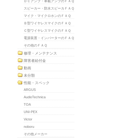
ＤＣアンプ・車載アンプのＦＡＱ
スピーカー・防水スピーカＦＡＱ
マイク・マイクロホンのＦＡＱ
Ｂ型ワイヤレスマイクのＦＡＱ
Ｃ型ワイヤレスマイクのＦＡＱ
電源装置・インバーターのＦＡＱ
その他のＦＡＱ
修理・メンテナンス
障害者給付金
動画
未分類
性能・スペック
ARGUS
AudioTechnica
TOA
UNI-PEX
Victor
noboru
その他メーカー