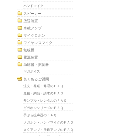
ハンドマイク
スピーカー
放送装置
車載アンプ
マイクロホン
ワイヤレスマイク
無線機
電源装置
助聴器・拡聴器
ギガボイス
良くあるご質問
注文・発送・修理のＦＡＱ
見積・納品・請求のＦＡＱ
サンプル・レンタルのＦＡＱ
ギガホンシリーズのＦＡＱ
手ぶら拡声器のＦＡＱ
メガホン・ハンドマイクのＦＡＱ
ＡＣアンプ・放送アンプのＦＡＱ