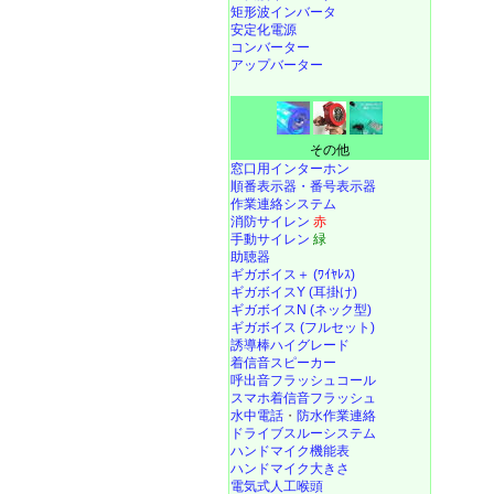
矩形波インバータ
安定化電源
コンバーター
アップバーター
その他
窓口用インターホン
順番表示器・番号表示器
作業連絡システム
消防サイレン
赤
手動サイレン
緑
助聴器
ギガボイス＋ (ﾜｲﾔﾚｽ)
ギガボイスY (耳掛け)
ギガボイスN (ネック型)
ギガボイス (フルセット)
誘導棒ハイグレード
着信音スピーカー
呼出音フラッシュコール
スマホ着信音フラッシュ
水中電話
・
防水作業連絡
ドライブスルーシステム
ハンドマイク機能表
ハンドマイク大きさ
電気式人工喉頭