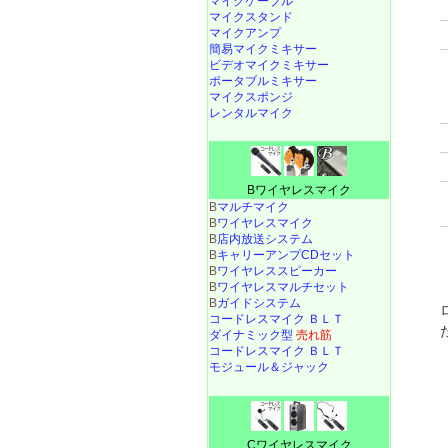
マイクケーブル
マイクスタンド
マイクアンプ
簡易マイクミキサー
ビデオマイクミキサー
ポータブルミキサー
マイクスポンジ
レンタルマイク
Bワイヤレスマイク
B
マルチマイク
B
ワイヤレスマイク
B
店内放送システム
B
キャリーアンプCDセット
B
ワイヤレススピーカー
B
ワイヤレスマルチセット
B
ガイドシステム
コードレスマイク ＢＬＴ
ダイナミック型
売れ筋
コードレスマイク ＢＬＴ
モジュール＆ジャック
Cワイヤレスマイク