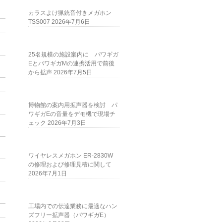
カラスよけ猟銃音付きメガホン
TSS007
2026年7月6日
25名規模の施設案内に パワギガ
EとパワギガMの連携活用で前後
から拡声
2026年7月5日
博物館の案内用拡声器を検討 パ
ワギガEの音量をデモ機で現場チ
ェック
2026年7月3日
ワイヤレスメガホン ER-2830W
の修理および修理見積に関して
2026年7月1日
工場内での伝達業務に最適なハン
ズフリー拡声器（パワギガE）