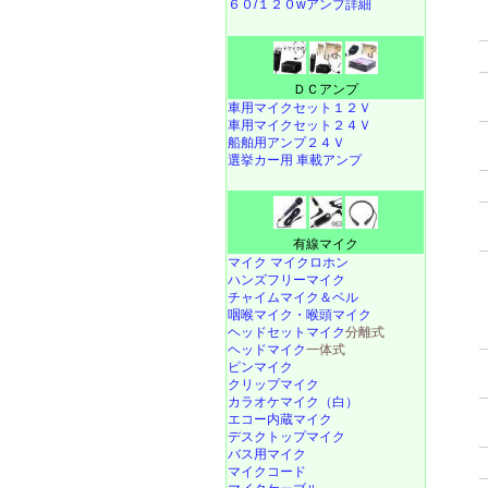
６０/１２０wアンプ詳細
ＤＣアンプ
車用マイクセット１２Ｖ
車用マイクセット２４Ｖ
船舶用アンプ２４Ｖ
選挙カー用 車載アンプ
有線マイク
マイク マイクロホン
ハンズフリーマイク
チャイムマイク＆ベル
咽喉マイク・喉頭マイク
ヘッドセットマイク
分離式
ヘッドマイク
一体式
ピンマイク
クリップマイク
カラオケマイク（白）
エコー内蔵マイク
デスクトップマイク
バス用マイク
マイクコード