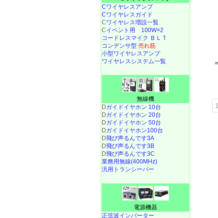
Cワイヤレスアンプ
Cワイヤレスガイド
C
ワイヤレス増設一覧
C
イベント用 100W×2
コードレスマイク ＢＬＴ
コンデンサ型
売れ筋
小型ワイヤレスアンプ
ワイヤレスシステム一覧
無線機
1
D
ガイドイヤホン 10台
D
ガイドイヤホン 20台
D
ガイドイヤホン 50台
D
ガイドイヤホン100台
D
飛び声るんです3A
D
飛び声るんです3B
D
飛び声るんです3C
業務用無線(400MHz)
汎用トランシーバー
電源機器
正弦波インバーター