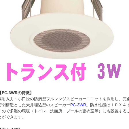
【PC-3WRの特徴】
高耐入力・小口径の防滴型フルレンジスピーカーユニットを採用し、完
密閉構造とした天井埋込型のスピーカー
PC-3WR
。防水性能はＩＰＸ４
すので多湿の環境（トイレ、洗面所、プールの更衣室等）にも設置する
とができます。