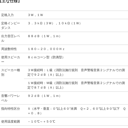
【主な仕様】
定格入力
３Ｗ，１Ｗ
定格インピー
３．３ｋΩ（３Ｗ），１０ｋΩ（１Ｗ）
ダンス
出力音圧レベ
８８ｄＢ（１Ｗ，１ｍ）
ル
周波数特性
１８０～２０，０００Ｈｚ
使用スピーカ
８ｃｍコーン型（防滴型）
ー
スピーカー種
３Ｗ接続時：Ｌ級（消防法施行規則 音声警報音第２シグナルでの測
別
定で９２ｄＢ（Ａ）以上）
１Ｗ接続時：Ｍ級（消防法施行規則 音声警報音第２シグナルでの測
定で８７ｄＢ（Ａ）以上）
音響パワーレ
９２ｄＢ（１Ｗ，１ｍ）
ベル
指向特性区分
Ｘ（水平・垂直：０°以上６０°未満 Ｑ＝２，６０°以上９０°以下 Ｑ
＝０．８）
使用温度範囲
－１０℃～＋５０℃