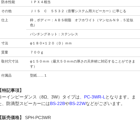
防水性能
ＩＰＸ４相当
その他
ＪＩＳ Ｃ ５５３２（音響システム用スピーカー）に準じる
仕上
枠，ボディー：ＡＢＳ樹脂 オフホワイト（マンセルＮ９．５近似
色）
パンチングネット：ステンレス
寸法
φ１８０×１２０（Ｄ）ｍｍ
質量
７００ｇ
取付穴寸法
φ１５０ｍｍ（最大５０ｍｍの厚さの天井材に対応することができま
す）
付属品
型紙……１
【特記事項】
ローインピーダンス（8Ω、3W）タイプは
、PC-3WR-L
となります。ま
た、防滴型スピーカーには
BS-22B
や
BS-22W
などがございます。
【販売価格】
SPH-PC3WR