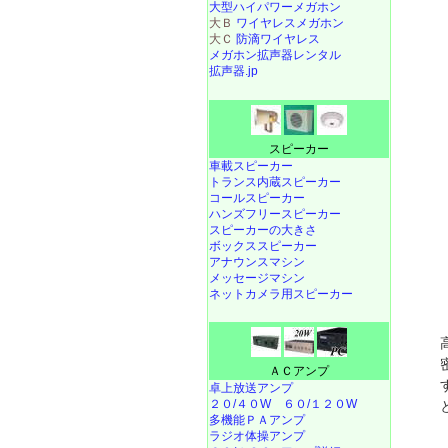
大型ハイパワーメガホン
大Ｂ
ワイヤレスメガホン
大Ｃ
防滴ワイヤレス
メガホン拡声器レンタル
拡声器.jp
スピーカー
車載スピーカー
トランス内蔵スピーカー
コールスピーカー
ハンズフリースピーカー
スピーカーの大きさ
ボックススピーカー
アナウンスマシン
メッセージマシン
ネットカメラ用スピーカー
ＡＣアンプ
卓上放送アンプ
２０/４０W
６０/１２０W
多機能ＰＡアンプ
ラジオ体操アンプ