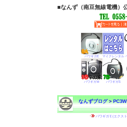
■
なんず（南豆無線電機）
なんずブログ
>
PC3W