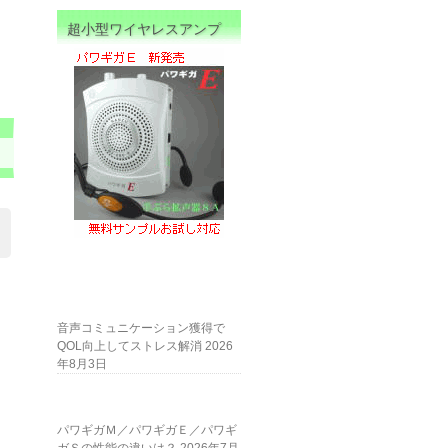
超小型ワイヤレスアンプ
音声コミュニケーション獲得で
QOL向上してストレス解消
2026
年8月3日
パワギガＭ／パワギガＥ／パワギ