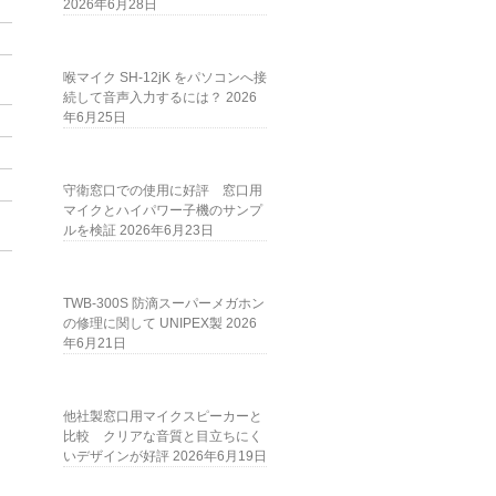
2026年6月28日
喉マイク SH-12jK をパソコンへ接
続して音声入力するには？
2026
年6月25日
守衛窓口での使用に好評 窓口用
マイクとハイパワー子機のサンプ
ルを検証
2026年6月23日
TWB-300S 防滴スーパーメガホン
の修理に関して UNIPEX製
2026
年6月21日
他社製窓口用マイクスピーカーと
比較 クリアな音質と目立ちにく
いデザインが好評
2026年6月19日