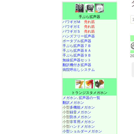
手ぶら拡声器
1
パワギガＭ
売れ筋
パワギガＥ
売れ筋
パワギガＳ
売れ筋
ハンズフリー拡声器
ポータブル拡声器
手ぶら拡声器７Ｂ
手ぶら拡声器８Ａ
手ぶら拡声器９Ｂ
2
無線拡声器セット
翻訳機付き拡声器
病院呼出しシステム
トランジスタメガホン
メガホン､拡声器の一覧
翻訳メガホン
小型
多機能メガホン
小型
録音メガホン
小型
防水メガホン
小型
非常用メガホン
小型
ハンドメガホン
小型ショルダーメガホン