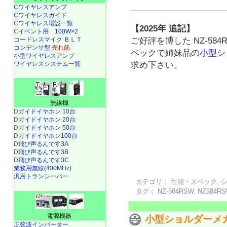
Cワイヤレスアンプ
Cワイヤレスガイド
C
ワイヤレス増設一覧
【2025年 追記】
C
イベント用 100W×2
コードレスマイク ＢＬＴ
ご好評を博した NZ-58
コンデンサ型
売れ筋
ペックで姉妹品の
小型シ
小型ワイヤレスアンプ
ワイヤレスシステム一覧
求め下さい。
無線機
D
ガイドイヤホン 10台
D
ガイドイヤホン 20台
D
ガイドイヤホン 50台
D
ガイドイヤホン100台
D
飛び声るんです3A
D
飛び声るんです3B
D
飛び声るんです3C
業務用無線(400MHz)
汎用トランシーバー
カテゴリ：
性能・スペック
,
タグ：
NZ-584RSW
,
NZ584R
電源機器
小型ショルダーメガホ
正弦波インバーター