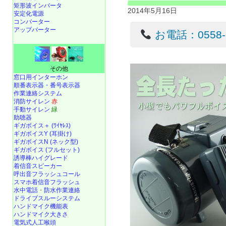
矩形波インバータ
2014年5月16日
安定化電源
コンバーター
アップバーター
お電話：0558-22
その他
窓口用インターホン
順番表示器・番号表示器
作業連絡システム
消防サイレン
赤
手動サイレン
緑
助聴器
ギガボイス＋ (ﾜｲﾔﾚｽ)
ギガボイスY (耳掛け)
ギガボイスN (ネック型)
ギガボイス (フルセット)
誘導棒ハイグレード
着信音スピーカー
呼出音フラッシュコール
スマホ着信音フラッシュ
水中電話
・
防水作業連絡
ドライブスルーシステム
ハンドマイク機能表
ハンドマイク大きさ
電気式人工喉頭