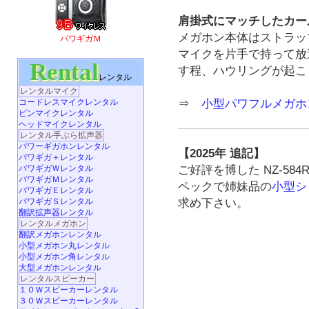
肩掛式にマッチしたカー
メガホン本体はストラッ
パワギガＭ
マイクを片手で持って放
Rental
す程、ハウリングが起こ
レンタル
レンタルマイク
⇒
小型パワフルメガホン 
コードレスマイクレンタル
ピンマイクレンタル
ヘッドマイクレンタル
レンタル手ぶら拡声器
パワーギガホンレンタル
【2025年 追記】
パワギガ＋レンタル
ご好評を博した NZ-58
パワギガＷレンタル
パワギガＭレンタル
ペックで姉妹品の
小型シ
パワギガＥレンタル
求め下さい。
パワギガＳレンタル
翻訳拡声器レンタル
レンタルメガホン
翻訳メガホンレンタル
小型メガホン丸レンタル
小型メガホン角レンタル
大型メガホンレンタル
レンタルスピーカー
１０Ｗスピーカーレンタル
３０Ｗスピーカーレンタル