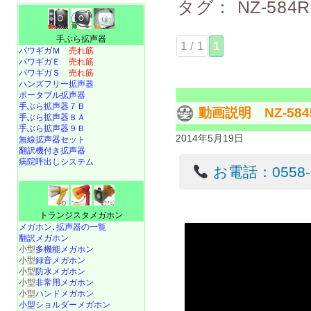
タグ：
NZ-584
手ぶら拡声器
1 / 1
1
パワギガＭ
売れ筋
パワギガＥ
売れ筋
パワギガＳ
売れ筋
ハンズフリー拡声器
ポータブル拡声器
手ぶら拡声器７Ｂ
動画説明 NZ-5
手ぶら拡声器８Ａ
手ぶら拡声器９Ｂ
2014年5月19日
無線拡声器セット
翻訳機付き拡声器
病院呼出しシステム
お電話：0558-22
トランジスタメガホン
メガホン､拡声器の一覧
翻訳メガホン
小型
多機能メガホン
小型
録音メガホン
小型
防水メガホン
小型
非常用メガホン
小型
ハンドメガホン
小型ショルダーメガホン