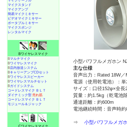
マイクケーブル
マイクスタンド
マイクアンプ
簡易マイクミキサー
ビデオマイクミキサー
ポータブルミキサー
マイクスポンジ
レンタルマイク
Bワイヤレスマイク
B
マルチマイク
小型パワフルメガホン NZ-
B
ワイヤレスマイク
主な仕様
B
店内放送システム
B
キャリーアンプCDセット
音声出力：Rated 18W／M
B
ワイヤレススピーカー
電源（使用乾電池）：単2
B
ワイヤレスマルチセット
B
ガイドシステム
サイズ：口径152φ×全長2
コードレスマイク ＢＬＴ
質量：約1.5kg（乾電池
ダイナミック型
売れ筋
コードレスマイク ＢＬＴ
通達距離：約600m
モジュール＆ジャック
電池継続時間：音声時約
⇒
小型パワフルメガホン 
Cワイヤレスマイク