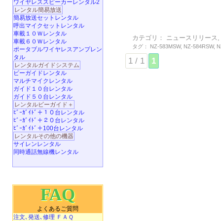
ワイヤレススピーカーレンタル2
レンタル簡易放送
簡易放送セットレンタル
呼出マイクセットレンタル
車載１０Ｗレンタル
カテゴリ：
ニュースリリース
車載６０Ｗレンタル
タグ：
NZ-583MSW
,
NZ-584RSW
,
N
ポータブルワイヤレスアンプレン
タル
1 / 1
1
レンタルガイドシステム
ビーガイドレンタル
マルチマイクレンタル
ガイド１０台レンタル
ガイド５０台レンタル
レンタルビーガイド＋
ﾋﾞｰｶﾞｲﾄﾞ＋１０台レンタル
ﾋﾞｰｶﾞｲﾄﾞ＋２０台レンタル
ﾋﾞｰｶﾞｲﾄﾞ＋100台レンタル
レンタルその他の機器
サイレンレンタル
同時通話無線機レンタル
FAQ
よくあるご質問
注文､発送､修理 ＦＡＱ