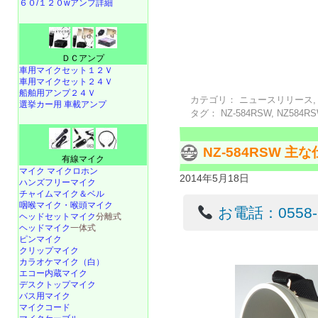
６０/１２０wアンプ詳細
ＤＣアンプ
車用マイクセット１２Ｖ
車用マイクセット２４Ｖ
船舶用アンプ２４Ｖ
カテゴリ：
ニュースリリース
選挙カー用 車載アンプ
タグ：
NZ-584RSW
,
NZ584R
NZ-584RSW 主
有線マイク
マイク マイクロホン
2014年5月18日
ハンズフリーマイク
チャイムマイク＆ベル
咽喉マイク・喉頭マイク
お電話：0558-22
ヘッドセットマイク
分離式
ヘッドマイク
一体式
ピンマイク
クリップマイク
カラオケマイク（白）
エコー内蔵マイク
デスクトップマイク
バス用マイク
マイクコード