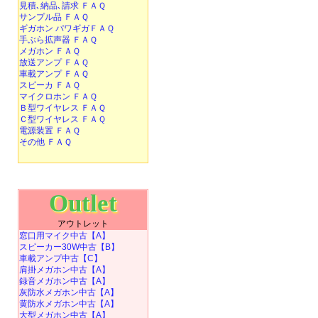
見積､納品､請求 ＦＡＱ
サンプル品 ＦＡＱ
ギガホン パワギガＦＡＱ
手ぶら拡声器 ＦＡＱ
メガホン ＦＡＱ
放送アンプ ＦＡＱ
車載アンプ ＦＡＱ
スピーカ ＦＡＱ
マイクロホン ＦＡＱ
Ｂ型ワイヤレス ＦＡＱ
Ｃ型ワイヤレス ＦＡＱ
電源装置 ＦＡＱ
その他 ＦＡＱ
Outlet
アウトレット
窓口用マイク中古【A】
スピーカー30W中古【B】
車載アンプ中古【C】
肩掛メガホン中古【A】
録音メガホン中古【A】
灰防水メガホン中古【A】
黄防水メガホン中古【A】
大型メガホン中古【A】