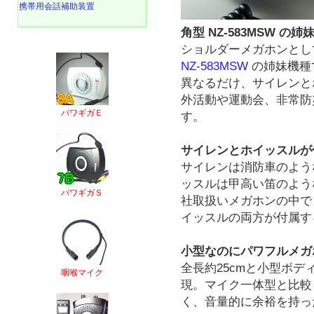
携帯用会話補助装置
角型 NZ-583MSW の姉妹
ショルダーメガホンとし
NZ-583MSW
の姉妹機種
異なるだけ、サイレンと
外活動や運動会、非常防
パワギガＥ
す。
サイレンとホイッスルが
サイレンは消防車のよう
ッスルは甲高い笛のよう
パワギガＳ
社取扱いメガホンの中で
イッスルの両方が付属す
小型なのにパワフルメガ
全長約25cmと小型ボデ
咽喉マイク
現。マイク一体型と比較
く、音量的に余裕を持っ