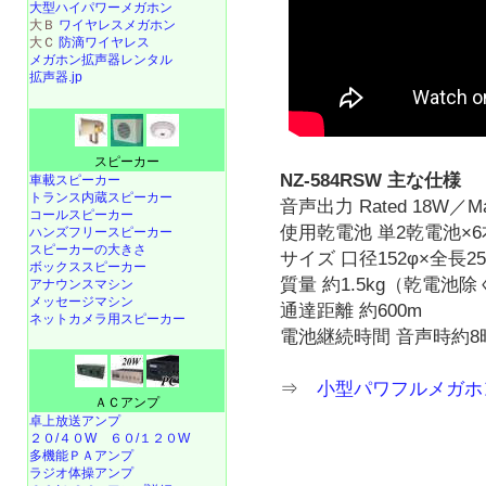
大型ハイパワーメガホン
大Ｂ
ワイヤレスメガホン
大Ｃ
防滴ワイヤレス
メガホン拡声器レンタル
拡声器.jp
スピーカー
NZ-584RSW 主な仕様
車載スピーカー
トランス内蔵スピーカー
音声出力 Rated 18W／Ma
コールスピーカー
使用乾電池 単2乾電池×6
ハンズフリースピーカー
スピーカーの大きさ
サイズ 口径152φ×全長25
ボックススピーカー
質量 約1.5kg（乾電池除
アナウンスマシン
メッセージマシン
通達距離 約600m
ネットカメラ用スピーカー
電池継続時間 音声時約8
⇒
小型パワフルメガホン 
ＡＣアンプ
卓上放送アンプ
２０/４０W
６０/１２０W
多機能ＰＡアンプ
ラジオ体操アンプ