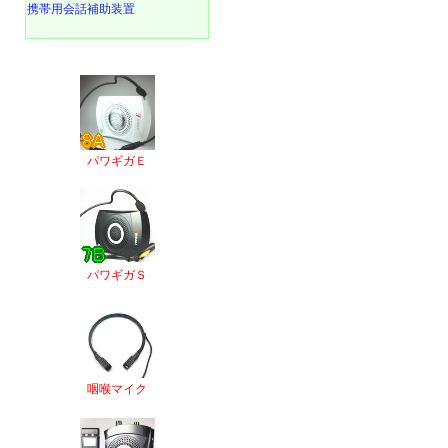
携帯用会話補助装置
パワギガＥ
パワギガＳ
咽喉マイク