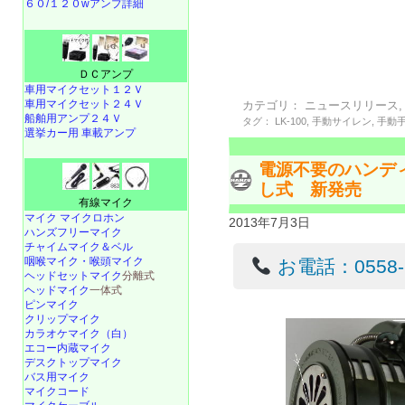
６０/１２０wアンプ詳細
ＤＣアンプ
車用マイクセット１２Ｖ
車用マイクセット２４Ｖ
カテゴリ：
ニュースリリース
船舶用アンプ２４Ｖ
タグ：
LK-100
,
手動サイレン
,
手動
選挙カー用 車載アンプ
電源不要のハンディサ
し式 新発売
有線マイク
マイク マイクロホン
2013年7月3日
ハンズフリーマイク
チャイムマイク＆ベル
咽喉マイク・喉頭マイク
お電話：0558-22
ヘッドセットマイク
分離式
ヘッドマイク
一体式
ピンマイク
クリップマイク
カラオケマイク（白）
エコー内蔵マイク
デスクトップマイク
バス用マイク
マイクコード