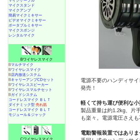
マイクケーブル
マイクスタンド
マイクアンプ
簡易マイクミキサー
ビデオマイクミキサー
ポータブルミキサー
マイクスポンジ
レンタルマイク
Bワイヤレスマイク
B
マルチマイク
B
ワイヤレスマイク
B
店内放送システム
電源不要のハンディサイレ
B
キャリーアンプCDセット
B
ワイヤレススピーカー
発売！
B
ワイヤレスマルチセット
B
ガイドシステム
コードレスマイク ＢＬＴ
軽くて持ち運び便利な小
ダイナミック型
売れ筋
製品重量は約1.2kg、
コードレスマイク ＢＬＴ
モジュール＆ジャック
も楽々。電源電圧さえも
電動警報装置ではありま
Cワイヤレスマイク