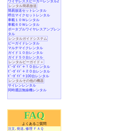
ワイヤレススピーカーレンタル2
レンタル簡易放送
簡易放送セットレンタル
呼出マイクセットレンタル
車載１０Ｗレンタル
車載６０Ｗレンタル
ポータブルワイヤレスアンプレン
タル
レンタルガイドシステム
ビーガイドレンタル
マルチマイクレンタル
ガイド１０台レンタル
ガイド５０台レンタル
レンタルビーガイド＋
ﾋﾞｰｶﾞｲﾄﾞ＋１０台レンタル
ﾋﾞｰｶﾞｲﾄﾞ＋２０台レンタル
ﾋﾞｰｶﾞｲﾄﾞ＋100台レンタル
レンタルその他の機器
サイレンレンタル
同時通話無線機レンタル
FAQ
よくあるご質問
注文､発送､修理 ＦＡＱ