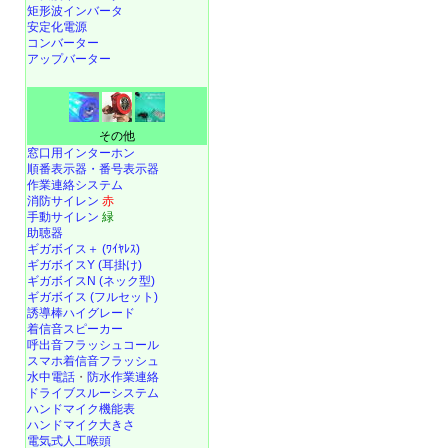
矩形波インバータ
安定化電源
コンバーター
アップバーター
その他
窓口用インターホン
順番表示器・番号表示器
作業連絡システム
消防サイレン
赤
手動サイレン
緑
助聴器
ギガボイス＋ (ﾜｲﾔﾚｽ)
ギガボイスY (耳掛け)
ギガボイスN (ネック型)
ギガボイス (フルセット)
誘導棒ハイグレード
着信音スピーカー
呼出音フラッシュコール
スマホ着信音フラッシュ
水中電話
・
防水作業連絡
ドライブスルーシステム
ハンドマイク機能表
ハンドマイク大きさ
電気式人工喉頭