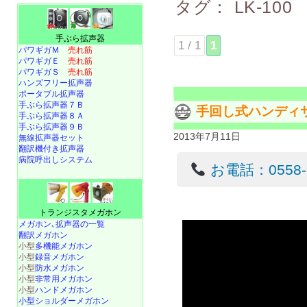
タグ：
LK-100
手ぶら拡声器
1 / 1
1
パワギガＭ
売れ筋
パワギガＥ
売れ筋
パワギガＳ
売れ筋
ハンズフリー拡声器
ポータブル拡声器
手ぶら拡声器７Ｂ
手回し式ハンディサイ
手ぶら拡声器８Ａ
手ぶら拡声器９Ｂ
2013年7月11日
無線拡声器セット
翻訳機付き拡声器
病院呼出しシステム
お電話：0558-22
トランジスタメガホン
メガホン､拡声器の一覧
翻訳メガホン
小型
多機能メガホン
小型
録音メガホン
小型
防水メガホン
小型
非常用メガホン
小型
ハンドメガホン
小型ショルダーメガホン