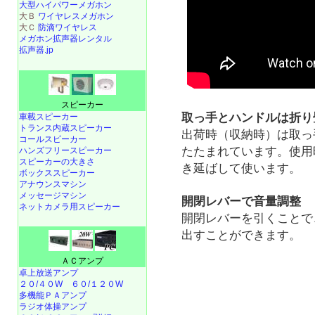
大型ハイパワーメガホン
大Ｂ
ワイヤレスメガホン
大Ｃ
防滴ワイヤレス
メガホン拡声器レンタル
拡声器.jp
スピーカー
取っ手とハンドルは折り
車載スピーカー
トランス内蔵スピーカー
出荷時（収納時）は取っ
コールスピーカー
たたまれています。使用
ハンズフリースピーカー
スピーカーの大きさ
き延ばして使います。
ボックススピーカー
アナウンスマシン
メッセージマシン
開閉レバーで音量調整
ネットカメラ用スピーカー
開閉レバーを引くことで
出すことができます。
ＡＣアンプ
卓上放送アンプ
２０/４０W
６０/１２０W
多機能ＰＡアンプ
ラジオ体操アンプ