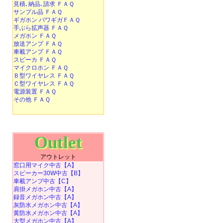
見積､納品､請求 ＦＡＱ
サンプル品 ＦＡＱ
ギガホン パワギガＦＡＱ
手ぶら拡声器 ＦＡＱ
メガホン ＦＡＱ
放送アンプ ＦＡＱ
車載アンプ ＦＡＱ
スピーカ ＦＡＱ
マイクロホン ＦＡＱ
Ｂ型ワイヤレス ＦＡＱ
Ｃ型ワイヤレス ＦＡＱ
電源装置 ＦＡＱ
その他 ＦＡＱ
Outlet
アウトレット
窓口用マイク中古【A】
スピーカー30W中古【B】
車載アンプ中古【C】
肩掛メガホン中古【A】
録音メガホン中古【A】
灰防水メガホン中古【A】
黄防水メガホン中古【A】
大型メガホン中古【A】