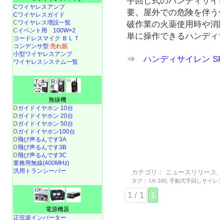
手回し式のハンディサイ
Cワイヤレスアンプ
要。屋外での危険を伴う
Cワイヤレスガイド
C
ワイヤレス増設一覧
破作業の火薬使用時や消
C
イベント用 100W×2
単に操作できるハンディ
コードレスマイク ＢＬＴ
コンデンサ型
売れ筋
小型ワイヤレスアンプ
⇒
ハンディサイレン SR
ワイヤレスシステム一覧
無線機
D
ガイドイヤホン 10台
D
ガイドイヤホン 20台
D
ガイドイヤホン 50台
D
ガイドイヤホン100台
D
飛び声るんです3A
D
飛び声るんです3B
D
飛び声るんです3C
業務用無線(400MHz)
汎用トランシーバー
カテゴリ：
ニュースリリース
タグ：
LK-100
,
手動式手回しサイレ
1 / 1
1
電源機器
正弦波インバーター