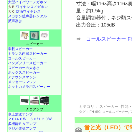
大型ハイパワーメガホン
寸法：幅116×高さ116×
大Ｂ
ワイヤレスメガホン
量：約1.5kg
大Ｃ
防滴ワイヤレス
メガホン拡声器レンタル
音量調節器付，ネジ類ス
拡声器.jp
出力音圧：105dB
⇒
コールスピーカー FH
スピーカー
車載スピーカー
トランス内蔵スピーカー
コールスピーカー
ハンズフリースピーカー
スピーカーの大きさ
ボックススピーカー
アナウンスマシン
メッセージマシン
ネットカメラ用スピーカー
カテゴリ：
スピーカー
,
性能
ＡＣアンプ
タグ：
FH-692
,
コールスピーカー
,
卓上放送アンプ
２０/４０W
６０/１２０W
多機能ＰＡアンプ
音と光（LED）
ラジオ体操アンプ