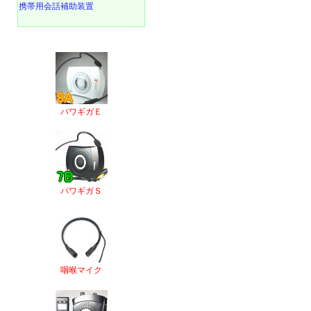
携帯用会話補助装置
パワギガＥ
パワギガＳ
咽喉マイク