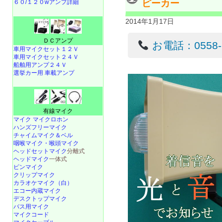
ピーカー
６０/１２０wアンプ詳細
2014年1月17日
ＤＣアンプ
お電話：0558-22
車用マイクセット１２Ｖ
車用マイクセット２４Ｖ
船舶用アンプ２４Ｖ
選挙カー用 車載アンプ
有線マイク
マイク マイクロホン
ハンズフリーマイク
チャイムマイク＆ベル
咽喉マイク・喉頭マイク
ヘッドセットマイク
分離式
ヘッドマイク
一体式
ピンマイク
クリップマイク
カラオケマイク（白）
エコー内蔵マイク
デスクトップマイク
バス用マイク
マイクコード