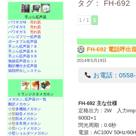
タグ：
FH-692
手ぶら拡声器
1 / 1
1
パワギガＭ
売れ筋
パワギガＥ
売れ筋
パワギガＳ
売れ筋
ハンズフリー拡声器
ポータブル拡声器
手ぶら拡声器７Ｂ
FH-692 電話呼
手ぶら拡声器８Ａ
手ぶら拡声器９Ｂ
2014年5月19日
無線拡声器セット
翻訳機付き拡声器
病院呼出しシステム
お電話：0558-22
トランジスタメガホン
メガホン､拡声器の一覧
FH-692 主な仕様
翻訳メガホン
小型
多機能メガホン
定格出力：2W 入力imp：
小型
録音メガホン
600Ω×1
小型
防水メガホン
小型
非常用メガホン
閃光周期：0.6秒
小型
ハンドメガホン
電源：AC100V 50Hz/60H
小型ショルダーメガホン