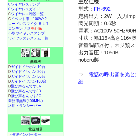
主な仕様
Cワイヤレスアンプ
型式：
FH-692
Cワイヤレスガイド
C
ワイヤレス増設一覧
定格出力：2W 入力imp：-
C
イベント用 100W×2
閃光周期：0.6秒
コードレスマイク ＢＬＴ
コンデンサ型
売れ筋
電源：AC100V 50Hz/60H
小型ワイヤレスアンプ
寸法：幅116×高さ116×奥
ワイヤレスシステム一覧
音量調節器付，ネジ類ス
出力音圧：105dB
noboru製
無線機
D
ガイドイヤホン 10台
D
ガイドイヤホン 20台
⇒
電話の呼出音を光と拡
D
ガイドイヤホン 50台
細
D
ガイドイヤホン100台
D
飛び声るんです3A
D
飛び声るんです3B
D
飛び声るんです3C
業務用無線(400MHz)
汎用トランシーバー
電源機器
正弦波インバーター