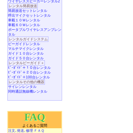
ワイヤレススピーカーレンタル2
レンタル簡易放送
簡易放送セットレンタル
呼出マイクセットレンタル
車載１０Ｗレンタル
車載６０Ｗレンタル
ポータブルワイヤレスアンプレン
タル
レンタルガイドシステム
ビーガイドレンタル
マルチマイクレンタル
ガイド１０台レンタル
ガイド５０台レンタル
レンタルビーガイド＋
ﾋﾞｰｶﾞｲﾄﾞ＋１０台レンタル
ﾋﾞｰｶﾞｲﾄﾞ＋２０台レンタル
ﾋﾞｰｶﾞｲﾄﾞ＋100台レンタル
レンタルその他の機器
サイレンレンタル
同時通話無線機レンタル
FAQ
よくあるご質問
注文､発送､修理 ＦＡＱ