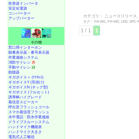
矩形波インバータ
安定化電源
コンバーター
カテゴリ：
ニュースリリース
アップバーター
タグ：
FH-691
,
FH-692
,
LED
,
SPC-
1 / 1
1
その他
窓口用インターホン
順番表示器・番号表示器
作業連絡システム
消防サイレン
赤
手動サイレン
緑
助聴器
ギガボイス＋ (ﾜｲﾔﾚｽ)
ギガボイスY (耳掛け)
ギガボイスN (ネック型)
ギガボイス (フルセット)
誘導棒ハイグレード
着信音スピーカー
呼出音フラッシュコール
スマホ着信音フラッシュ
水中電話
・
防水作業連絡
ドライブスルーシステム
ハンドマイク機能表
ハンドマイク大きさ
電気式人工喉頭