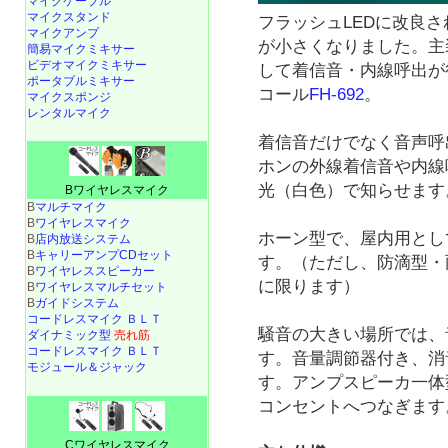
マイクケーブル
マイクスタンド
フラッシュLEDに改良
マイクアンプ
が小さくなりました。主
簡易マイクミキサー
ビデオマイクミキサー
して着信音・内線呼出が
ポータブルミキサー
コール
FH-692
。
マイクスポンジ
レンタルマイク
着信音だけでなく音声呼
ホンの外線着信音や内線
光（白色）で知らせます
Bワイヤレスマイク
B
マルチマイク
B
ワイヤレスマイク
ホーン型で、屋内用とし
B
店内放送システム
B
キャリーアンプCDセット
す。（ただし、防滴型・
B
ワイヤレススピーカー
に限ります）
B
ワイヤレスマルチセット
B
ガイドシステム
コードレスマイク ＢＬＴ
騒音の大きい場所では、
ダイナミック型
売れ筋
コードレスマイク ＢＬＴ
す。音量調節器付き、消
モジュール＆ジャック
す。アンプスピーカ一体型
コンセントへつなぎます
Cワイヤレスマイク