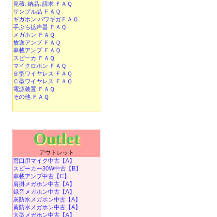
見積､納品､請求 ＦＡＱ
サンプル品 ＦＡＱ
ギガホン パワギガＦＡＱ
手ぶら拡声器 ＦＡＱ
メガホン ＦＡＱ
放送アンプ ＦＡＱ
車載アンプ ＦＡＱ
スピーカ ＦＡＱ
マイクロホン ＦＡＱ
Ｂ型ワイヤレス ＦＡＱ
Ｃ型ワイヤレス ＦＡＱ
電源装置 ＦＡＱ
その他 ＦＡＱ
Outlet
アウトレット
窓口用マイク中古【A】
スピーカー30W中古【B】
車載アンプ中古【C】
肩掛メガホン中古【A】
録音メガホン中古【A】
灰防水メガホン中古【A】
黄防水メガホン中古【A】
大型メガホン中古【A】