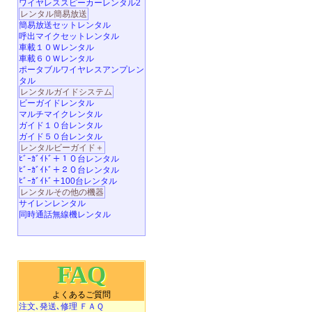
ワイヤレススピーカーレンタル2
レンタル簡易放送
簡易放送セットレンタル
呼出マイクセットレンタル
車載１０Ｗレンタル
車載６０Ｗレンタル
ポータブルワイヤレスアンプレン
タル
レンタルガイドシステム
ビーガイドレンタル
マルチマイクレンタル
ガイド１０台レンタル
ガイド５０台レンタル
レンタルビーガイド＋
ﾋﾞｰｶﾞｲﾄﾞ＋１０台レンタル
ﾋﾞｰｶﾞｲﾄﾞ＋２０台レンタル
ﾋﾞｰｶﾞｲﾄﾞ＋100台レンタル
レンタルその他の機器
サイレンレンタル
同時通話無線機レンタル
FAQ
よくあるご質問
注文､発送､修理 ＦＡＱ