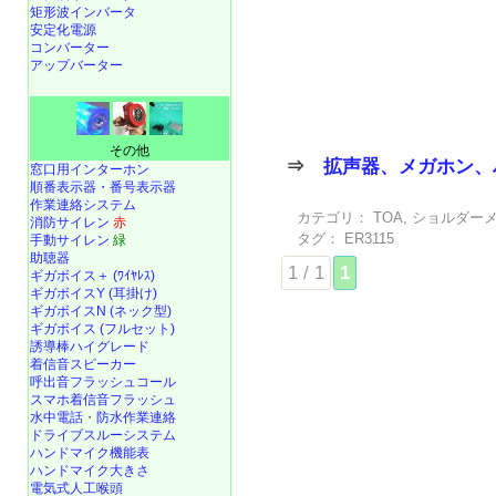
矩形波インバータ
安定化電源
コンバーター
アップバーター
その他
⇒
拡声器、メガホン、
窓口用インターホン
順番表示器・番号表示器
作業連絡システム
カテゴリ：
TOA
,
ショルダー
消防サイレン
赤
タグ：
ER3115
手動サイレン
緑
助聴器
1 / 1
1
ギガボイス＋ (ﾜｲﾔﾚｽ)
ギガボイスY (耳掛け)
ギガボイスN (ネック型)
ギガボイス (フルセット)
誘導棒ハイグレード
着信音スピーカー
呼出音フラッシュコール
スマホ着信音フラッシュ
水中電話
・
防水作業連絡
ドライブスルーシステム
ハンドマイク機能表
ハンドマイク大きさ
電気式人工喉頭