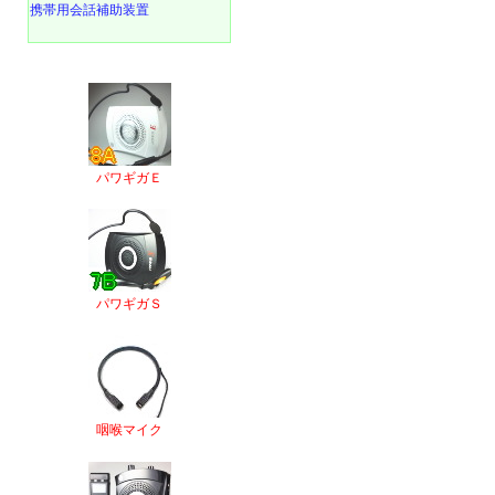
携帯用会話補助装置
パワギガＥ
パワギガＳ
咽喉マイク