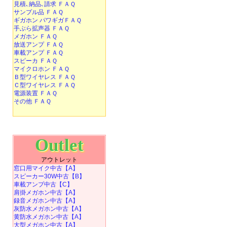
見積､納品､請求 ＦＡＱ
サンプル品 ＦＡＱ
ギガホン パワギガＦＡＱ
手ぶら拡声器 ＦＡＱ
メガホン ＦＡＱ
放送アンプ ＦＡＱ
車載アンプ ＦＡＱ
スピーカ ＦＡＱ
マイクロホン ＦＡＱ
Ｂ型ワイヤレス ＦＡＱ
Ｃ型ワイヤレス ＦＡＱ
電源装置 ＦＡＱ
その他 ＦＡＱ
Outlet
アウトレット
窓口用マイク中古【A】
スピーカー30W中古【B】
車載アンプ中古【C】
肩掛メガホン中古【A】
録音メガホン中古【A】
灰防水メガホン中古【A】
黄防水メガホン中古【A】
大型メガホン中古【A】