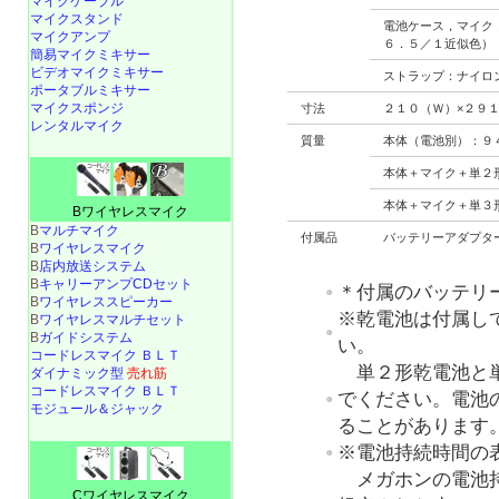
マイクケーブル
マイクスタンド
電池ケース，マイク
マイクアンプ
６．５／１近似色）
簡易マイクミキサー
ビデオマイクミキサー
ストラップ：ナイロ
ポータブルミキサー
マイクスポンジ
寸法
２１０（Ｗ）×２９
レンタルマイク
質量
本体（電池別）：９
本体＋マイク＋単２
本体＋マイク＋単３
Bワイヤレスマイク
B
マルチマイク
付属品
バッテリーアダプタ
B
ワイヤレスマイク
B
店内放送システム
B
キャリーアンプCDセット
＊付属のバッテリ
B
ワイヤレススピーカー
※乾電池は付属し
B
ワイヤレスマルチセット
B
ガイドシステム
い。
コードレスマイク ＢＬＴ
単２形乾電池と単
ダイナミック型
売れ筋
コードレスマイク ＢＬＴ
でください。電池
モジュール＆ジャック
ることがあります
※電池持続時間の
メガホンの電池持
Cワイヤレスマイク