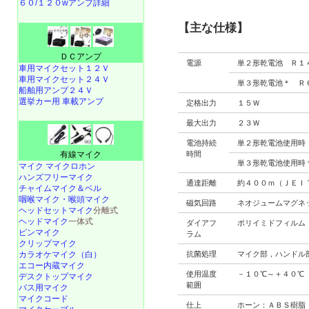
６０/１２０wアンプ詳細
【主な仕様】
ＤＣアンプ
電源
単２形乾電池 Ｒ１
車用マイクセット１２Ｖ
車用マイクセット２４Ｖ
単３形乾電池＊ Ｒ
船舶用アンプ２４Ｖ
選挙カー用 車載アンプ
定格出力
１５Ｗ
最大出力
２３Ｗ
電池持続
単２形乾電池使用時
有線マイク
時間
単３形乾電池使用時
マイク マイクロホン
ハンズフリーマイク
通達距離
約４００ｍ（ＪＥＩ
チャイムマイク＆ベル
咽喉マイク・喉頭マイク
磁気回路
ネオジュームマグネ
ヘッドセットマイク
分離式
ヘッドマイク
一体式
ダイアフ
ポリイミドフィルム
ピンマイク
ラム
クリップマイク
カラオケマイク（白）
抗菌処理
マイク部，ハンドル
エコー内蔵マイク
使用温度
－１０℃～＋４０℃
デスクトップマイク
範囲
バス用マイク
マイクコード
仕上
ホーン：ＡＢＳ樹脂