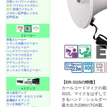
大型ハイパワーメガホン
大Ｂ
ワイヤレスメガホン
大Ｃ
防滴ワイヤレス
メガホン拡声器レンタル
拡声器.jp
スピーカー
車載スピーカー
トランス内蔵スピーカー
コールスピーカー
ハンズフリースピーカー
スピーカーの大きさ
ボックススピーカー
アナウンスマシン
メッセージマシン
ネットカメラ用スピーカー
【ER-3115の特徴】
カールコードマイクの着脱
ＡＣアンプ
卓上放送アンプ
3115。マイクをはず
２０/４０W
６０/１２０W
きるハンド・ショルダー
多機能ＰＡアンプ
ラジオ体操アンプ
最大出力23WのTOA製。