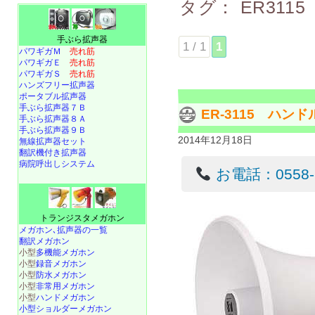
タグ：
ER3115
手ぶら拡声器
1 / 1
1
パワギガＭ
売れ筋
パワギガＥ
売れ筋
パワギガＳ
売れ筋
ハンズフリー拡声器
ポータブル拡声器
手ぶら拡声器７Ｂ
ER-3115 ハ
手ぶら拡声器８Ａ
手ぶら拡声器９Ｂ
2014年12月18日
無線拡声器セット
翻訳機付き拡声器
病院呼出しシステム
お電話：0558-22
トランジスタメガホン
メガホン､拡声器の一覧
翻訳メガホン
小型
多機能メガホン
小型
録音メガホン
小型
防水メガホン
小型
非常用メガホン
小型
ハンドメガホン
小型ショルダーメガホン