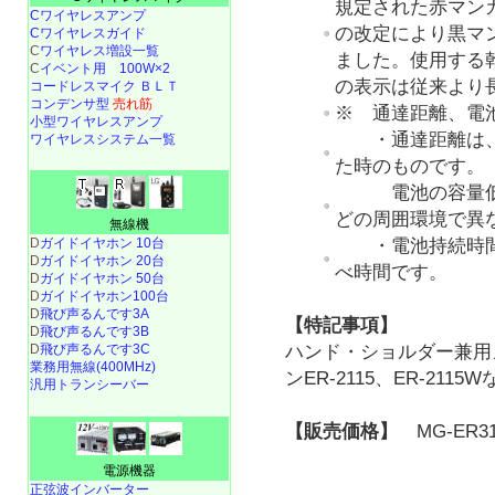
規定された赤マン
Cワイヤレスアンプ
の改定により黒マ
Cワイヤレスガイド
C
ワイヤレス増設一覧
ました。使用する
C
イベント用 100W×2
の表示は従来より
コードレスマイク ＢＬＴ
コンデンサ型
売れ筋
※ 通達距離、電
小型ワイヤレスアンプ
・通達距離は、
ワイヤレスシステム一覧
た時のものです。
電池の容量低下
どの周囲環境で異
無線機
D
ガイドイヤホン 10台
・電池持続時間
D
ガイドイヤホン 20台
べ時間です。
D
ガイドイヤホン 50台
D
ガイドイヤホン100台
D
飛び声るんです3A
【特記事項】
D
飛び声るんです3B
D
飛び声るんです3C
ハンド・ショルダー兼用メ
業務用無線(400MHz)
ンER-2115、ER-21
汎用トランシーバー
【販売価格】
MG-ER31
電源機器
正弦波インバーター