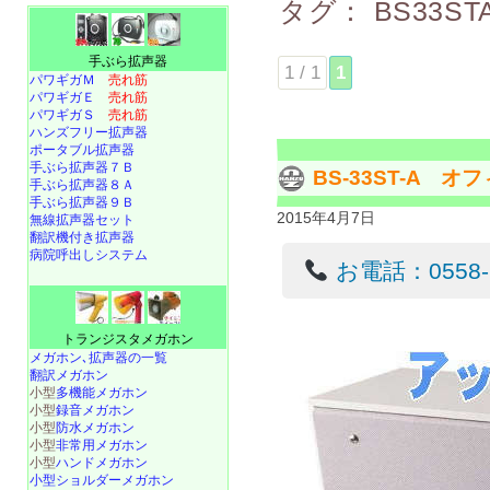
タグ：
BS33ST
手ぶら拡声器
1 / 1
1
パワギガＭ
売れ筋
パワギガＥ
売れ筋
パワギガＳ
売れ筋
ハンズフリー拡声器
ポータブル拡声器
手ぶら拡声器７Ｂ
BS-33ST-A 
手ぶら拡声器８Ａ
手ぶら拡声器９Ｂ
2015年4月7日
無線拡声器セット
翻訳機付き拡声器
病院呼出しシステム
お電話：0558-22
トランジスタメガホン
メガホン､拡声器の一覧
翻訳メガホン
小型
多機能メガホン
小型
録音メガホン
小型
防水メガホン
小型
非常用メガホン
小型
ハンドメガホン
小型ショルダーメガホン