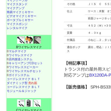
マイクケーブル
マイクスタンド
その他
ＪＩＳ Ｃ ５５
マイクアンプ
仕上
ケース：木製 オ
簡易マイクミキサー
ビデオマイクミキサー
前面ジャージネッ
ポータブルミキサー
マイクスポンジ
寸法
４５２（Ｗ）×３
レンタルマイク
質量
４．３ｋｇ
付属品
小ねじ…２，タッ
Bワイヤレスマイク
適合ボック
露出，埋込：ＪＩ
B
マルチマイク
ス
B
ワイヤレスマイク
B
店内放送システム
【特記事項】
B
キャリーアンプCDセット
B
ワイヤレススピーカー
トランス付の屋外用スピ
B
ワイヤレスマルチセット
対応アンプは
BX120DA-
B
ガイドシステム
コードレスマイク ＢＬＴ
ダイナミック型
売れ筋
【販売価格】
SPH-BS33
コードレスマイク ＢＬＴ
モジュール＆ジャック
Cワイヤレスマイク