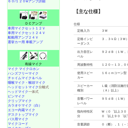
６０/１２０wアンプ詳細
【主な仕様】
ＤＣアンプ
仕様
車用マイクセット１２Ｖ
定格入力
３Ｗ
車用マイクセット２４Ｖ
船舶用アンプ２４Ｖ
定格インピ
３．３ｋΩ（３Ｗ
選挙カー用 車載アンプ
ーダンス
出力音圧レ
９２ｄＢ（１Ｗ，
ベル
有線マイク
周波数特性
１２０～１３，０
マイク マイクロホン
使用スピー
１６ｃｍコーン型
ハンズフリーマイク
カー
チャイムマイク＆ベル
咽喉マイク・喉頭マイク
スピーカー
Ｌ級（消防法施行
ヘッドセットマイク
分離式
種別
（Ａ）以上）
ヘッドマイク
一体式
ピンマイク
音響パワー
９５ｄＢ（１Ｗ）
クリップマイク
レベル
カラオケマイク（白）
エコー内蔵マイク
指向特性区
Ｗ（０゜以上３０
デスクトップマイク
分
０゜以上９０゜以
バス用マイク
マイクコード
音量調節
０（断），１（－