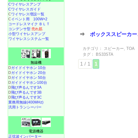
Cワイヤレスアンプ
Cワイヤレスガイド
C
ワイヤレス増設一覧
C
イベント用 100W×2
コードレスマイク ＢＬＴ
コンデンサ型
売れ筋
⇒
ボックススピーカー
小型ワイヤレスアンプ
ワイヤレスシステム一覧
カテゴリ：
スピーカー
,
TOA
タグ：
BS33STA
無線機
1 / 1
1
D
ガイドイヤホン 10台
D
ガイドイヤホン 20台
D
ガイドイヤホン 50台
D
ガイドイヤホン100台
D
飛び声るんです3A
D
飛び声るんです3B
D
飛び声るんです3C
業務用無線(400MHz)
汎用トランシーバー
電源機器
正弦波インバーター