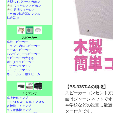
大型ハイパワーメガホン
大Ｂ
ワイヤレスメガホン
大Ｃ
防滴ワイヤレス
メガホン拡声器レンタル
拡声器.jp
スピーカー
車載スピーカー
トランス内蔵スピーカー
コールスピーカー
ハンズフリースピーカー
スピーカーの大きさ
ボックススピーカー
アナウンスマシン
メッセージマシン
ネットカメラ用スピーカー
【BS-33ST-Aの特徴】
スピーカーコンセント方
ＡＣアンプ
卓上放送アンプ
面はジャージネットでオ
２０/４０W
６０/１２０W
や学校などの設置に最適
多機能ＰＡアンプ
ラジオ体操アンプ
ター付きです。