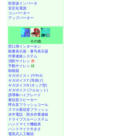
矩形波インバータ
安定化電源
コンバーター
アップバーター
その他
窓口用インターホン
順番表示器・番号表示器
作業連絡システム
消防サイレン
赤
手動サイレン
緑
助聴器
ギガボイス＋ (ﾜｲﾔﾚｽ)
ギガボイスY (耳掛け)
ギガボイスN (ネック型)
ギガボイス (フルセット)
誘導棒ハイグレード
着信音スピーカー
呼出音フラッシュコール
スマホ着信音フラッシュ
水中電話
・
防水作業連絡
ドライブスルーシステム
ハンドマイク機能表
ハンドマイク大きさ
電気式人工喉頭