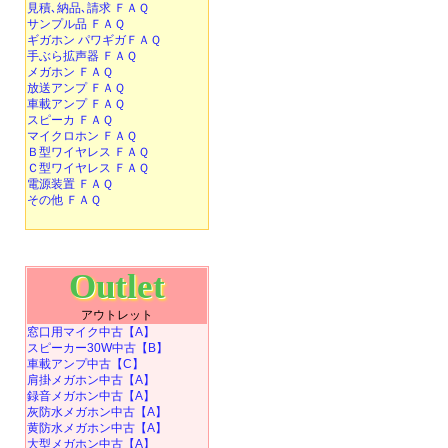
見積､納品､請求 ＦＡＱ
サンプル品 ＦＡＱ
ギガホン パワギガＦＡＱ
手ぶら拡声器 ＦＡＱ
メガホン ＦＡＱ
放送アンプ ＦＡＱ
車載アンプ ＦＡＱ
スピーカ ＦＡＱ
マイクロホン ＦＡＱ
Ｂ型ワイヤレス ＦＡＱ
Ｃ型ワイヤレス ＦＡＱ
電源装置 ＦＡＱ
その他 ＦＡＱ
Outlet
アウトレット
窓口用マイク中古【A】
スピーカー30W中古【B】
車載アンプ中古【C】
肩掛メガホン中古【A】
録音メガホン中古【A】
灰防水メガホン中古【A】
黄防水メガホン中古【A】
大型メガホン中古【A】