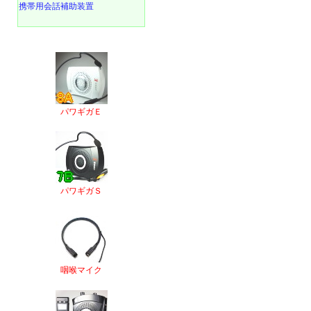
携帯用会話補助装置
パワギガＥ
パワギガＳ
咽喉マイク