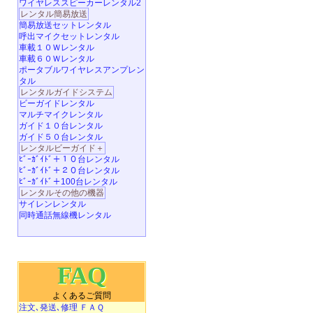
ワイヤレススピーカーレンタル2
レンタル簡易放送
簡易放送セットレンタル
呼出マイクセットレンタル
車載１０Ｗレンタル
車載６０Ｗレンタル
ポータブルワイヤレスアンプレン
タル
レンタルガイドシステム
ビーガイドレンタル
マルチマイクレンタル
ガイド１０台レンタル
ガイド５０台レンタル
レンタルビーガイド＋
ﾋﾞｰｶﾞｲﾄﾞ＋１０台レンタル
ﾋﾞｰｶﾞｲﾄﾞ＋２０台レンタル
ﾋﾞｰｶﾞｲﾄﾞ＋100台レンタル
レンタルその他の機器
サイレンレンタル
同時通話無線機レンタル
FAQ
よくあるご質問
注文､発送､修理 ＦＡＱ