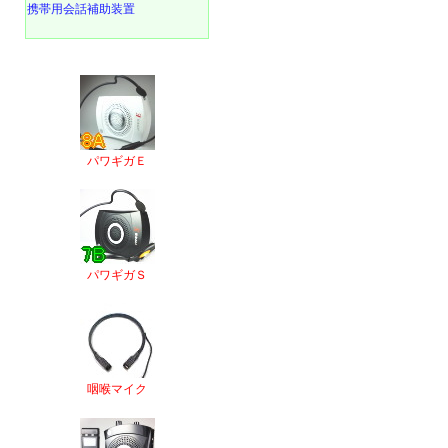
携帯用会話補助装置
パワギガＥ
パワギガＳ
咽喉マイク