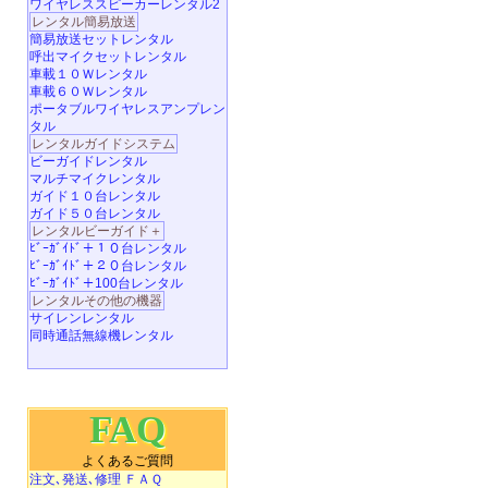
ワイヤレススピーカーレンタル2
レンタル簡易放送
簡易放送セットレンタル
呼出マイクセットレンタル
車載１０Ｗレンタル
車載６０Ｗレンタル
ポータブルワイヤレスアンプレン
タル
レンタルガイドシステム
ビーガイドレンタル
マルチマイクレンタル
ガイド１０台レンタル
ガイド５０台レンタル
レンタルビーガイド＋
ﾋﾞｰｶﾞｲﾄﾞ＋１０台レンタル
ﾋﾞｰｶﾞｲﾄﾞ＋２０台レンタル
ﾋﾞｰｶﾞｲﾄﾞ＋100台レンタル
レンタルその他の機器
サイレンレンタル
同時通話無線機レンタル
FAQ
よくあるご質問
注文､発送､修理 ＦＡＱ