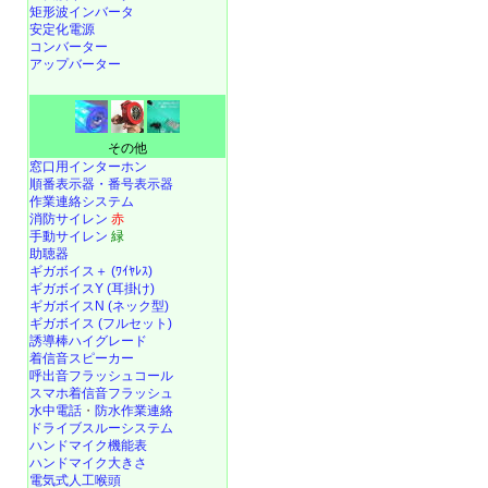
矩形波インバータ
安定化電源
コンバーター
アップバーター
その他
窓口用インターホン
順番表示器・番号表示器
作業連絡システム
消防サイレン
赤
手動サイレン
緑
助聴器
ギガボイス＋ (ﾜｲﾔﾚｽ)
ギガボイスY (耳掛け)
ギガボイスN (ネック型)
ギガボイス (フルセット)
誘導棒ハイグレード
着信音スピーカー
呼出音フラッシュコール
スマホ着信音フラッシュ
水中電話
・
防水作業連絡
ドライブスルーシステム
ハンドマイク機能表
ハンドマイク大きさ
電気式人工喉頭