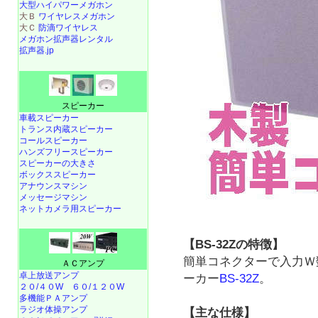
大型ハイパワーメガホン
大Ｂ
ワイヤレスメガホン
大Ｃ
防滴ワイヤレス
メガホン拡声器レンタル
拡声器.jp
スピーカー
車載スピーカー
トランス内蔵スピーカー
コールスピーカー
ハンズフリースピーカー
スピーカーの大きさ
ボックススピーカー
アナウンスマシン
メッセージマシン
ネットカメラ用スピーカー
【BS-32Zの特徴】
簡単コネクターで入力Ｗ
ＡＣアンプ
卓上放送アンプ
ーカー
BS-32Z
。
２０/４０W
６０/１２０W
多機能ＰＡアンプ
ラジオ体操アンプ
【主な仕様】