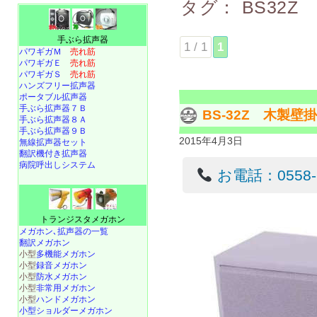
タグ：
BS32Z
手ぶら拡声器
1 / 1
1
パワギガＭ
売れ筋
パワギガＥ
売れ筋
パワギガＳ
売れ筋
ハンズフリー拡声器
ポータブル拡声器
手ぶら拡声器７Ｂ
BS-32Z 木製
手ぶら拡声器８Ａ
手ぶら拡声器９Ｂ
2015年4月3日
無線拡声器セット
翻訳機付き拡声器
病院呼出しシステム
お電話：0558-22
トランジスタメガホン
メガホン､拡声器の一覧
翻訳メガホン
小型
多機能メガホン
小型
録音メガホン
小型
防水メガホン
小型
非常用メガホン
小型
ハンドメガホン
小型ショルダーメガホン