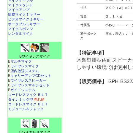
マイクケーブル
マイクスタンド
寸法
２９０（Ｗ）×２１
マイクアンプ
簡易マイクミキサー
質量
２．１ ｋｇ
ビデオマイクミキサー
ポータブルミキサー
付属品
小ねじ………２，
マイクスポンジ
レンタルマイク
適合ボック
露出，埋込：ＪＩ
ス
【特記事項】
Bワイヤレスマイク
木製壁掛型両面スピーカ
B
マルチマイク
B
ワイヤレスマイク
しやすい環境では使用し
B
店内放送システム
B
キャリーアンプCDセット
B
ワイヤレススピーカー
【販売価格】
SPH-BS32
B
ワイヤレスマルチセット
B
ガイドシステム
コードレスマイク ＢＬＴ
ダイナミック型
売れ筋
コードレスマイク ＢＬＴ
モジュール＆ジャック
Cワイヤレスマイク