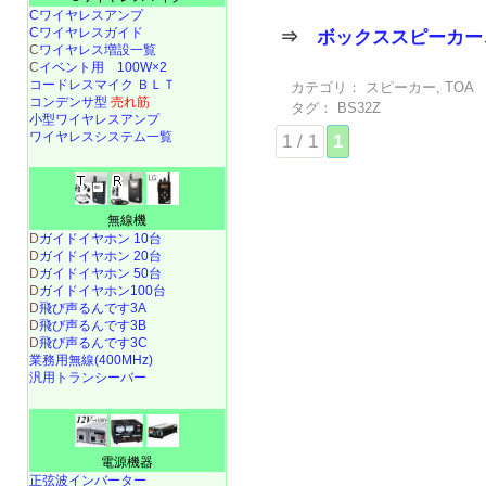
Cワイヤレスアンプ
Cワイヤレスガイド
⇒
ボックススピーカー
C
ワイヤレス増設一覧
C
イベント用 100W×2
コードレスマイク ＢＬＴ
カテゴリ：
スピーカー
,
TOA
コンデンサ型
売れ筋
タグ：
BS32Z
小型ワイヤレスアンプ
ワイヤレスシステム一覧
1 / 1
1
無線機
D
ガイドイヤホン 10台
D
ガイドイヤホン 20台
D
ガイドイヤホン 50台
D
ガイドイヤホン100台
D
飛び声るんです3A
D
飛び声るんです3B
D
飛び声るんです3C
業務用無線(400MHz)
汎用トランシーバー
電源機器
正弦波インバーター