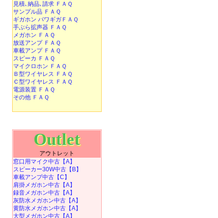
見積､納品､請求 ＦＡＱ
サンプル品 ＦＡＱ
ギガホン パワギガＦＡＱ
手ぶら拡声器 ＦＡＱ
メガホン ＦＡＱ
放送アンプ ＦＡＱ
車載アンプ ＦＡＱ
スピーカ ＦＡＱ
マイクロホン ＦＡＱ
Ｂ型ワイヤレス ＦＡＱ
Ｃ型ワイヤレス ＦＡＱ
電源装置 ＦＡＱ
その他 ＦＡＱ
Outlet
アウトレット
窓口用マイク中古【A】
スピーカー30W中古【B】
車載アンプ中古【C】
肩掛メガホン中古【A】
録音メガホン中古【A】
灰防水メガホン中古【A】
黄防水メガホン中古【A】
大型メガホン中古【A】