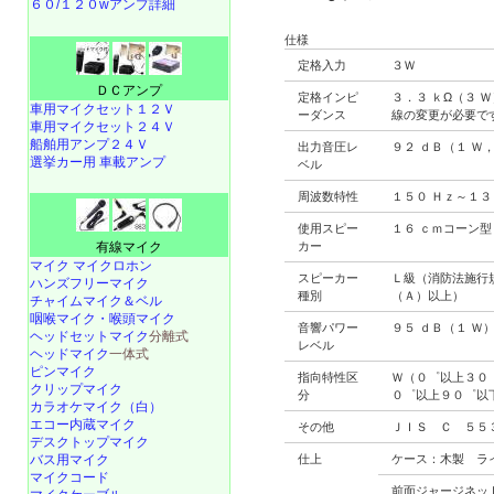
６０/１２０wアンプ詳細
仕様
定格入力
３Ｗ
ＤＣアンプ
定格インピ
３．３ ｋΩ（３ 
車用マイクセット１２Ｖ
ーダンス
線の変更が必要で
車用マイクセット２４Ｖ
船舶用アンプ２４Ｖ
出力音圧レ
９２ ｄＢ（１ Ｗ，
選挙カー用 車載アンプ
ベル
周波数特性
１５０ Ｈｚ～１３
使用スピー
１６ ｃｍコーン型
有線マイク
カー
マイク マイクロホン
スピーカー
Ｌ級（消防法施行
ハンズフリーマイク
種別
（Ａ）以上）
チャイムマイク＆ベル
咽喉マイク・喉頭マイク
音響パワー
９５ ｄＢ（１ Ｗ
ヘッドセットマイク
分離式
レベル
ヘッドマイク
一体式
ピンマイク
指向特性区
Ｗ（０゜以上３０
クリップマイク
分
０゜以上９０゜以
カラオケマイク（白）
エコー内蔵マイク
その他
ＪＩＳ Ｃ ５５
デスクトップマイク
バス用マイク
仕上
ケース：木製 ラ
マイクコード
前面ジャージネッ