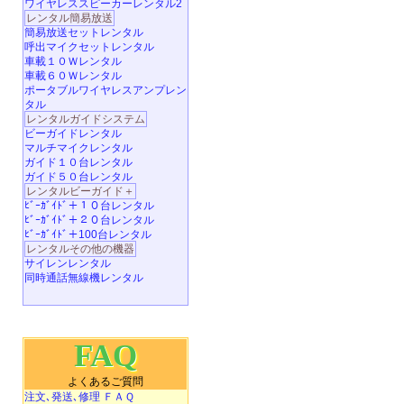
ワイヤレススピーカーレンタル2
レンタル簡易放送
簡易放送セットレンタル
呼出マイクセットレンタル
車載１０Ｗレンタル
車載６０Ｗレンタル
ポータブルワイヤレスアンプレン
タル
レンタルガイドシステム
ビーガイドレンタル
マルチマイクレンタル
ガイド１０台レンタル
ガイド５０台レンタル
レンタルビーガイド＋
ﾋﾞｰｶﾞｲﾄﾞ＋１０台レンタル
ﾋﾞｰｶﾞｲﾄﾞ＋２０台レンタル
ﾋﾞｰｶﾞｲﾄﾞ＋100台レンタル
レンタルその他の機器
サイレンレンタル
同時通話無線機レンタル
FAQ
よくあるご質問
注文､発送､修理 ＦＡＱ