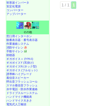
矩形波インバータ
1 / 1
1
安定化電源
コンバーター
アップバーター
その他
窓口用インターホン
順番表示器・番号表示器
作業連絡システム
消防サイレン
赤
手動サイレン
緑
助聴器
ギガボイス＋ (ﾜｲﾔﾚｽ)
ギガボイスY (耳掛け)
ギガボイスN (ネック型)
ギガボイス (フルセット)
誘導棒ハイグレード
着信音スピーカー
呼出音フラッシュコール
スマホ着信音フラッシュ
水中電話
・
防水作業連絡
ドライブスルーシステム
ハンドマイク機能表
ハンドマイク大きさ
電気式人工喉頭