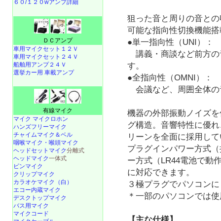
６０/１２０wアンプ詳細
狙った音と周りの音との
可能な指向性切換機能搭
ＤＣアンプ
●単一指向性（UNI）：
車用マイクセット１２Ｖ
講義・商談など前方の
車用マイクセット２４Ｖ
船舶用アンプ２４Ｖ
す。
選挙カー用 車載アンプ
●全指向性（OMNI）：
会議など、周囲全体の
有線マイク
機器の外部振動ノイズを
マイク マイクロホン
グ構造。音響特性に優れ
ハンズフリーマイク
チャイムマイク＆ベル
リーンを全面に採用して
咽喉マイク・喉頭マイク
プラグインパワー方式（
ヘッドセットマイク
分離式
ヘッドマイク
一体式
ー方式（LR44電池で動
ピンマイク
に対応できます。
クリップマイク
カラオケマイク（白）
３極プラグでパソコンに
エコー内蔵マイク
＊一部のパソコンでは使
デスクトップマイク
バス用マイク
マイクコード
【主な仕様】