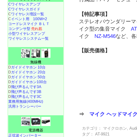
Cワイヤレスアンプ
Cワイヤレスガイド
【特記事項】
C
ワイヤレス増設一覧
C
イベント用 100W×2
ステレオバウンダリー
コードレスマイク ＢＬＴ
イク型の集音マイク
AT
コンデンサ型
売れ筋
小型ワイヤレスアンプ
イク
NZ-M546
など、各
ワイヤレスシステム一覧
【販売価格】
無線機
D
ガイドイヤホン 10台
D
ガイドイヤホン 20台
D
ガイドイヤホン 50台
D
ガイドイヤホン100台
D
飛び声るんです3A
D
飛び声るんです3B
D
飛び声るんです3C
業務用無線(400MHz)
汎用トランシーバー
⇒
マイク ヘッドマイ
カテゴリ：
マイクロホン
,
Aud
電源機器
タグ：
AT-9921
正弦波インバーター