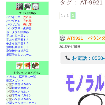
タグ：
AT-9921
手ぶら拡声器
1 / 1
1
パワギガＭ
売れ筋
パワギガＥ
売れ筋
パワギガＳ
売れ筋
ハンズフリー拡声器
ポータブル拡声器
手ぶら拡声器７Ｂ
AT9921 バウ
手ぶら拡声器８Ａ
手ぶら拡声器９Ｂ
2015年4月5日
無線拡声器セット
翻訳機付き拡声器
病院呼出しシステム
お電話：0558-22
トランジスタメガホン
メガホン､拡声器の一覧
翻訳メガホン
小型
多機能メガホン
小型
録音メガホン
小型
防水メガホン
小型
非常用メガホン
小型
ハンドメガホン
小型ショルダーメガホン