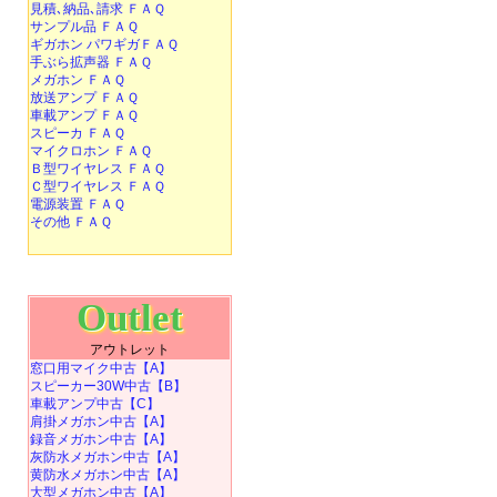
見積､納品､請求 ＦＡＱ
サンプル品 ＦＡＱ
ギガホン パワギガＦＡＱ
手ぶら拡声器 ＦＡＱ
メガホン ＦＡＱ
放送アンプ ＦＡＱ
車載アンプ ＦＡＱ
スピーカ ＦＡＱ
マイクロホン ＦＡＱ
Ｂ型ワイヤレス ＦＡＱ
Ｃ型ワイヤレス ＦＡＱ
電源装置 ＦＡＱ
その他 ＦＡＱ
Outlet
アウトレット
窓口用マイク中古【A】
スピーカー30W中古【B】
車載アンプ中古【C】
肩掛メガホン中古【A】
録音メガホン中古【A】
灰防水メガホン中古【A】
黄防水メガホン中古【A】
大型メガホン中古【A】