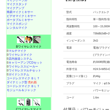
マイクケーブル
マイクスタンド
マイクアンプ
簡易マイクミキサー
型式
バックエレク
ビデオマイクミキサー
指向特性
単一指向性/
ポータブルミキサー
マイクスポンジ
周波数特性
100～15,000
レンタルマイク
感度
?38dB(0dB=1
インピーダンス
2kΩ
Bワイヤレスマイク
電源
電池/プラグ
B
マルチマイク
B
ワイヤレスマイク
(プラグインパ
B
店内放送システム
電池寿命
約300時間(
B
キャリーアンプCDセット
B
ワイヤレススピーカー
外形寸法
H24.5×W55×
B
ワイヤレスマルチセット
B
ガイドシステム
質量(コード除く)
約46g
コードレスマイク ＢＬＴ
ダイナミック型
売れ筋
プラグ
マイク：φ3.
コードレスマイク ＢＬＴ
モジュール＆ジャック
パワーモジュー
コード
1.6m
付属品：パワーモジュール
Cワイヤレスマイク