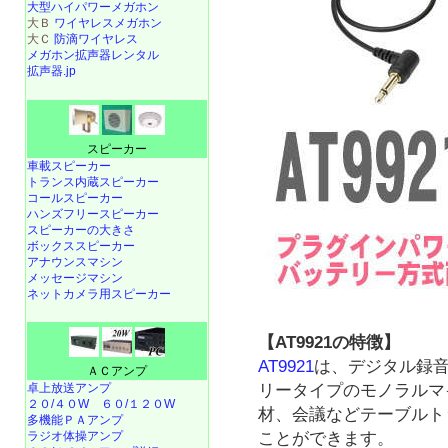
大型ハイパワーメガホン
大Ｂ
ワイヤレスメガホン
大Ｃ
防滴ワイヤレス
メガホン拡声器レンタル
拡声器.jp
スピーカー
車載スピーカー
トランス内蔵スピーカー
コールスピーカー
ハンズフリースピーカー
スピーカーの大きさ
ボックススピーカー
アナウンスマシン
メッセージマシン
ネットカメラ用スピーカー
【AT9921の特徴】
AT9921
は、デジタル録
ＡＣアンプ
リータイプのモノラルマ
卓上放送アンプ
２０/４０W
６０/１２０W
材、会議などテーブルト
多機能ＰＡアンプ
ことができます。
ラジオ体操アンプ