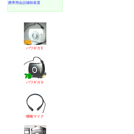
携帯用会話補助装置
パワギガＥ
パワギガＳ
咽喉マイク