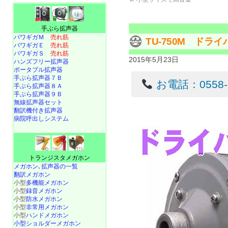
手ぶら拡声器
パワギガＭ
売れ筋
TU-750M ドラ
パワギガＥ
売れ筋
パワギガＳ
売れ筋
2015年5月23日
ハンズフリー拡声器
ポータブル拡声器
手ぶら拡声器７Ｂ
お電話：0558-22
手ぶら拡声器８Ａ
手ぶら拡声器９Ｂ
無線拡声器セット
翻訳機付き拡声器
病院呼出しシステム
トランジスタメガホン
メガホン､拡声器の一覧
翻訳メガホン
小型
多機能メガホン
小型
録音メガホン
小型
防水メガホン
小型
非常用メガホン
小型
ハンドメガホン
小型ショルダーメガホン