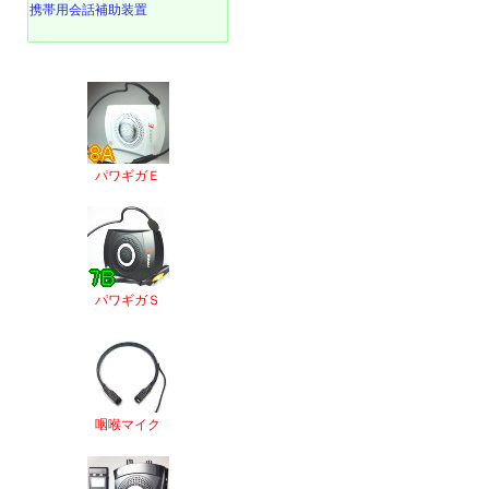
携帯用会話補助装置
パワギガＥ
パワギガＳ
咽喉マイク