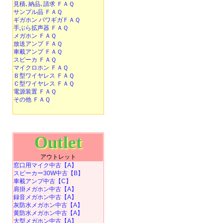
見積､納品､請求 ＦＡＱ
サンプル品 ＦＡＱ
ギガホン パワギガＦＡＱ
手ぶら拡声器 ＦＡＱ
メガホン ＦＡＱ
放送アンプ ＦＡＱ
車載アンプ ＦＡＱ
スピーカ ＦＡＱ
マイクロホン ＦＡＱ
Ｂ型ワイヤレス ＦＡＱ
Ｃ型ワイヤレス ＦＡＱ
電源装置 ＦＡＱ
その他 ＦＡＱ
Outlet
アウトレット
窓口用マイク中古【A】
スピーカー30W中古【B】
車載アンプ中古【C】
肩掛メガホン中古【A】
録音メガホン中古【A】
灰防水メガホン中古【A】
黄防水メガホン中古【A】
大型メガホン中古【A】