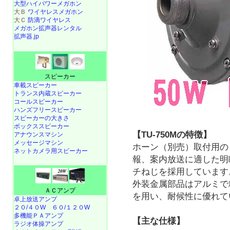
大型ハイパワーメガホン
大Ｂ
ワイヤレスメガホン
大Ｃ
防滴ワイヤレス
メガホン拡声器レンタル
拡声器.jp
スピーカー
車載スピーカー
トランス内蔵スピーカー
コールスピーカー
ハンズフリースピーカー
スピーカーの大きさ
ボックススピーカー
【TU-750Mの特徴】
アナウンスマシン
メッセージマシン
ホーン（別売）取付用の
ネットカメラ用スピーカー
報、案内放送に適した明
チねじを採用しています
外装金属部品はアルミで
ＡＣアンプ
を用い、耐候性に優れて
卓上放送アンプ
２０/４０W
６０/１２０W
多機能ＰＡアンプ
【主な仕様】
ラジオ体操アンプ