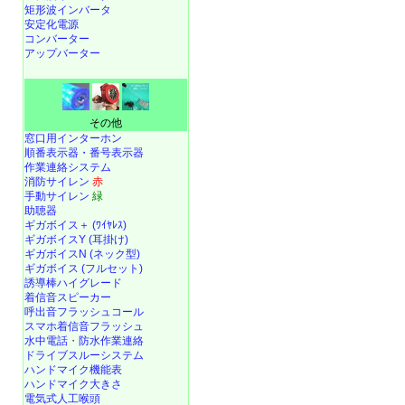
矩形波インバータ
安定化電源
コンバーター
アップバーター
その他
窓口用インターホン
順番表示器・番号表示器
作業連絡システム
消防サイレン
赤
手動サイレン
緑
助聴器
ギガボイス＋ (ﾜｲﾔﾚｽ)
ギガボイスY (耳掛け)
ギガボイスN (ネック型)
ギガボイス (フルセット)
誘導棒ハイグレード
着信音スピーカー
呼出音フラッシュコール
スマホ着信音フラッシュ
水中電話
・
防水作業連絡
ドライブスルーシステム
ハンドマイク機能表
ハンドマイク大きさ
電気式人工喉頭