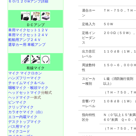
６０/１２０wアンプ詳細
適合ホー
ＴＨ－７５０，ＴＨ
ン
定格入力
５０Ｗ
ＤＣアンプ
車用マイクセット１２Ｖ
定格イン
２００Ω（５０Ｗ），
車用マイクセット２４Ｖ
ピーダン
船舶用アンプ２４Ｖ
ス
選挙カー用 車載アンプ
出力音圧
１１０ｄＢ（１Ｗ，
レベル
周波数特
１５０～６，０００
有線マイク
性
マイク マイクロホン
ハンズフリーマイク
スピーカ
Ｌ級（消防施行規則
チャイムマイク＆ベル
ー種別
以上）
咽喉マイク・喉頭マイク
（ＴＨ－７５０，Ｔ
ヘッドセットマイク
分離式
ヘッドマイク
一体式
音響パワ
１０８ｄＢ（１Ｗ）
ピンマイク
ーレベル
クリップマイク
カラオケマイク（白）
指向特性
Ｎ（０°以上１５°未
エコー内蔵マイク
区分
６０°未満 Ｑ＝０．
デスクトップマイク
バス用マイク
（ＴＨ－７５０，Ｔ
マイクコード