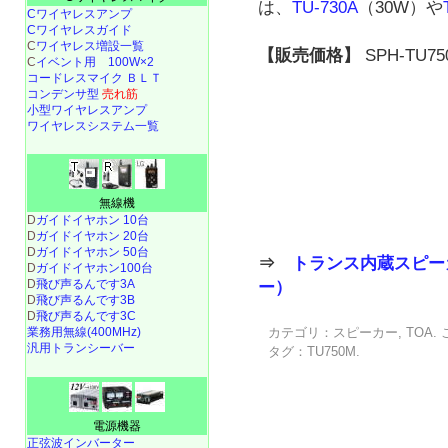
は、
TU-730A
（30W）や
Cワイヤレスアンプ
Cワイヤレスガイド
C
ワイヤレス増設一覧
【販売価格】
SPH-TU75
C
イベント用 100W×2
コードレスマイク ＢＬＴ
コンデンサ型
売れ筋
小型ワイヤレスアンプ
ワイヤレスシステム一覧
無線機
D
ガイドイヤホン 10台
D
ガイドイヤホン 20台
D
ガイドイヤホン 50台
⇒
トランス内蔵スピー
D
ガイドイヤホン100台
D
飛び声るんです3A
ー）
D
飛び声るんです3B
D
飛び声るんです3C
業務用無線(400MHz)
カテゴリ：
スピーカー
,
TOA
.
汎用トランシーバー
タグ：
TU750M
.
電源機器
正弦波インバーター