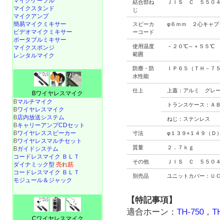
マイクケーブル
結合部ね
ＪＩＳ Ｃ ５５０
マイクスタンド
じ
マイクアンプ
簡易マイクミキサー
スピーカ
φ６ｍｍ ２心キャ
ビデオマイクミキサー
ーコード
ポータブルミキサー
使用温度
－２０℃～＋５５℃
マイクスポンジ
範囲
レンタルマイク
防塵・防
ＩＰ６５（ＴＨ－７
水性能
仕上
上蓋：アルミ グレ
Bワイヤレスマイク
B
マルチマイク
トランスケース：Ａ
B
ワイヤレスマイク
B
店内放送システム
ねじ：ステンレス
B
キャリーアンプCDセット
B
ワイヤレススピーカー
寸法
φ１３９×１４９（Ｄ
B
ワイヤレスマルチセット
質量
２．７ｋｇ
B
ガイドシステム
コードレスマイク ＢＬＴ
その他
ＪＩＳ Ｃ ５５０
ダイナミック型
売れ筋
コードレスマイク ＢＬＴ
別売品
ユニットカバー：Ｕ
モジュール＆ジャック
【特記事項】
適合ホーン：
TH-750
，
T
Cワイヤレスマイク