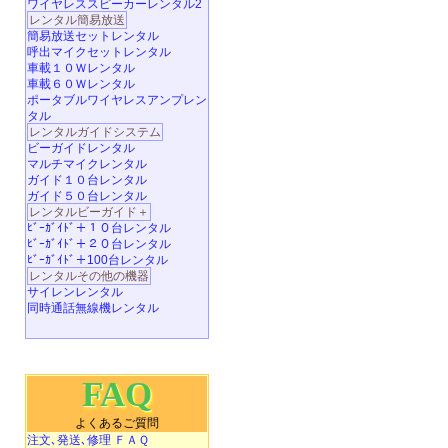
ワイヤレススピーカーレンタル2
レンタル簡易放送
簡易放送セットレンタル
呼出マイクセットレンタル
車載１０Ｗレンタル
車載６０Ｗレンタル
ポータブルワイヤレスアンプレン
タル
レンタルガイドシステム
ビーガイドレンタル
マルチマイクレンタル
ガイド１０台レンタル
ガイド５０台レンタル
レンタルビーガイド＋
ﾋﾞｰｶﾞｲﾄﾞ＋１０台レンタル
ﾋﾞｰｶﾞｲﾄﾞ＋２０台レンタル
ﾋﾞｰｶﾞｲﾄﾞ＋100台レンタル
レンタルその他の機器
サイレンレンタル
同時通話無線機レンタル
FAQ
よくあるご質問
注文､発送､修理 ＦＡＱ