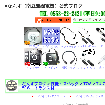
■
なんず（南豆無線電機）公式ブログ
なんずブログ
>
性能・スペック
>
TOA
>
TU
50Ｗ トランス付
←
小型サイズで高音量