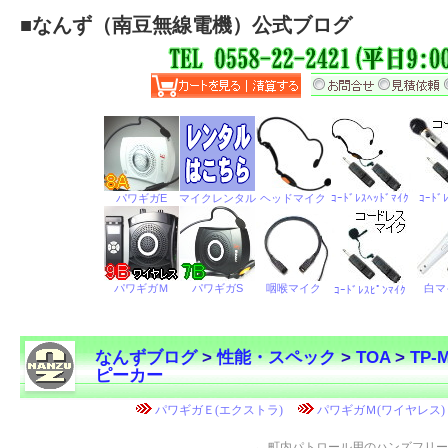
■
なんず（南豆無線電機）公式ブログ
なんずブログ
>
性能・スペック
>
TOA
>
TP
ピーカー
←
町内パトロール用のハンズフリー