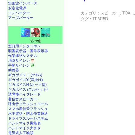
矩形波インバータ
安定化電源
コンバーター
カテゴリ：
スピーカー
,
TOA
.
アップバーター
タグ：
TPM15D
.
その他
窓口用インターホン
順番表示器・番号表示器
作業連絡システム
消防サイレン
赤
手動サイレン
緑
助聴器
ギガボイス＋ (ﾜｲﾔﾚｽ)
ギガボイスY (耳掛け)
ギガボイスN (ネック型)
ギガボイス (フルセット)
誘導棒ハイグレード
着信音スピーカー
呼出音フラッシュコール
スマホ着信音フラッシュ
水中電話
・
防水作業連絡
ドライブスルーシステム
ハンドマイク機能表
ハンドマイク大きさ
電気式人工喉頭