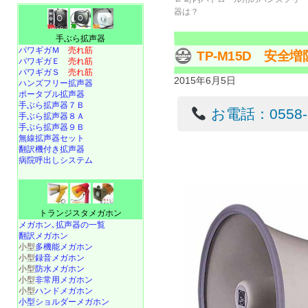
器は？
手ぶら拡声器
パワギガＭ
売れ筋
TP-M15D 安
パワギガＥ
売れ筋
パワギガＳ
売れ筋
2015年6月5日
ハンズフリー拡声器
ポータブル拡声器
手ぶら拡声器７Ｂ
お電話：0558-22
手ぶら拡声器８Ａ
手ぶら拡声器９Ｂ
無線拡声器セット
翻訳機付き拡声器
病院呼出しシステム
トランジスタメガホン
メガホン､拡声器の一覧
翻訳メガホン
小型
多機能メガホン
小型
録音メガホン
小型
防水メガホン
小型
非常用メガホン
小型
ハンドメガホン
小型ショルダーメガホン