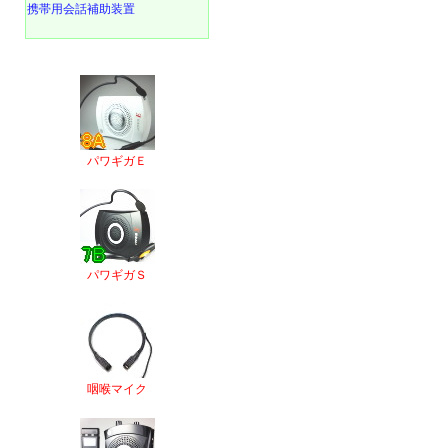
携帯用会話補助装置
パワギガＥ
パワギガＳ
咽喉マイク