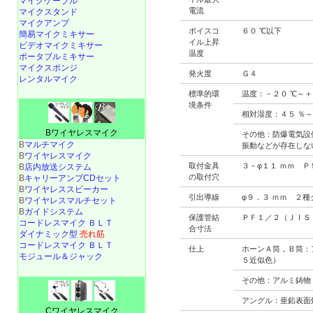
マイクケーブル
電流
マイクスタンド
マイクアンプ
ボイスコ
６０ ℃以下
簡易マイクミキサー
イル上昇
ビデオマイクミキサー
温度
ポータブルミキサー
マイクスポンジ
発火度
Ｇ４
レンタルマイク
標準的環
温度：－２０ ℃～＋
境条件
相対湿度：４５ ％～
Bワイヤレスマイク
その他：防爆電気設
B
マルチマイク
振動などが存在しな
B
ワイヤレスマイク
取付金具
３－φ１１ ｍｍ Ｐ
B
店内放送システム
の取付穴
B
キャリーアンプCDセット
B
ワイヤレススピーカー
引出導線
φ９．３ ｍｍ ２
B
ワイヤレスマルチセット
B
ガイドシステム
保護管結
ＰＦ１／２（ＪＩＳ
コードレスマイク ＢＬＴ
合寸法
ダイナミック型
売れ筋
コードレスマイク ＢＬＴ
仕上
ホーンＡ筒，Ｂ筒：
モジュール＆ジャック
５近似色）
その他：アルミ鋳物
アングル：亜鉛表面
Cワイヤレスマイク