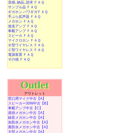
見積､納品､請求 ＦＡＱ
サンプル品 ＦＡＱ
ギガホン パワギガＦＡＱ
手ぶら拡声器 ＦＡＱ
メガホン ＦＡＱ
放送アンプ ＦＡＱ
車載アンプ ＦＡＱ
スピーカ ＦＡＱ
マイクロホン ＦＡＱ
Ｂ型ワイヤレス ＦＡＱ
Ｃ型ワイヤレス ＦＡＱ
電源装置 ＦＡＱ
その他 ＦＡＱ
Outlet
アウトレット
窓口用マイク中古【A】
スピーカー30W中古【B】
車載アンプ中古【C】
肩掛メガホン中古【A】
録音メガホン中古【A】
灰防水メガホン中古【A】
黄防水メガホン中古【A】
大型メガホン中古【A】