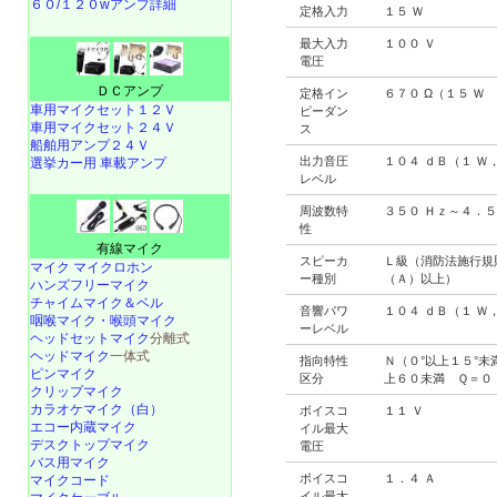
６０/１２０wアンプ詳細
定格入力
１５ Ｗ
最大入力
１００ Ｖ
電圧
ＤＣアンプ
定格イン
６７０ Ω（１５ Ｗ
車用マイクセット１２Ｖ
ピーダン
車用マイクセット２４Ｖ
ス
船舶用アンプ２４Ｖ
出力音圧
１０４ ｄＢ（１ Ｗ
選挙カー用 車載アンプ
レベル
周波数特
３５０ Ｈｚ～４．５
性
有線マイク
スピーカ
Ｌ級（消防法施行規
マイク マイクロホン
ー種別
（Ａ）以上）
ハンズフリーマイク
チャイムマイク＆ベル
音響パワ
１０４ ｄＢ（１ Ｗ
咽喉マイク・喉頭マイク
ーレベル
ヘッドセットマイク
分離式
ヘッドマイク
一体式
指向特性
Ｎ（０°以上１５°未
ピンマイク
区分
上６０未満 Ｑ＝０
クリップマイク
カラオケマイク（白）
ボイスコ
１１ Ｖ
エコー内蔵マイク
イル最大
デスクトップマイク
電圧
バス用マイク
ボイスコ
１．４ Ａ
マイクコード
イル最大