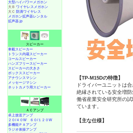
大型ハイパワーメガホン
大Ｂ
ワイヤレスメガホン
大Ｃ
防滴ワイヤレス
メガホン拡声器レンタル
拡声器.jp
スピーカー
車載スピーカー
トランス内蔵スピーカー
コールスピーカー
ハンズフリースピーカー
スピーカーの大きさ
ボックススピーカー
【TP-M15Dの特徴】
アナウンスマシン
メッセージマシン
ドライバーユニットは合
ネットカメラ用スピーカー
絶縁されている安全増防
働省産業安全研究所の試
ています。
ＡＣアンプ
卓上放送アンプ
【主な仕様】
２０/４０W
６０/１２０W
多機能ＰＡアンプ
ラジオ体操アンプ