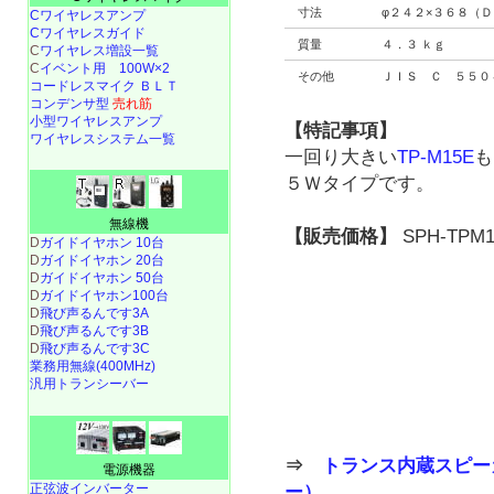
寸法
φ２４２×３６８（Ｄ
Cワイヤレスアンプ
Cワイヤレスガイド
質量
４．３ ｋｇ
C
ワイヤレス増設一覧
C
イベント用 100W×2
その他
ＪＩＳ Ｃ ５５０
コードレスマイク ＢＬＴ
コンデンサ型
売れ筋
小型ワイヤレスアンプ
【特記事項】
ワイヤレスシステム一覧
一回り大きい
TP-M15E
も
５Ｗタイプです。
無線機
【販売価格】
SPH-TPM
D
ガイドイヤホン 10台
D
ガイドイヤホン 20台
D
ガイドイヤホン 50台
D
ガイドイヤホン100台
D
飛び声るんです3A
D
飛び声るんです3B
D
飛び声るんです3C
業務用無線(400MHz)
汎用トランシーバー
⇒
トランス内蔵スピー
電源機器
正弦波インバーター
ー）