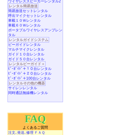
ワイヤレススピーカーレンタル2
レンタル簡易放送
簡易放送セットレンタル
呼出マイクセットレンタル
車載１０Ｗレンタル
車載６０Ｗレンタル
ポータブルワイヤレスアンプレン
タル
レンタルガイドシステム
ビーガイドレンタル
マルチマイクレンタル
ガイド１０台レンタル
ガイド５０台レンタル
レンタルビーガイド＋
ﾋﾞｰｶﾞｲﾄﾞ＋１０台レンタル
ﾋﾞｰｶﾞｲﾄﾞ＋２０台レンタル
ﾋﾞｰｶﾞｲﾄﾞ＋100台レンタル
レンタルその他の機器
サイレンレンタル
同時通話無線機レンタル
FAQ
よくあるご質問
注文､発送､修理 ＦＡＱ