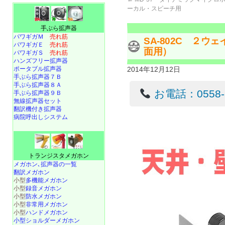
ーカル・スピーチ用
手ぶら拡声器
パワギガＭ
売れ筋
SA-802C ２
パワギガＥ
売れ筋
面用）
パワギガＳ
売れ筋
ハンズフリー拡声器
ポータブル拡声器
2014年12月12日
手ぶら拡声器７Ｂ
手ぶら拡声器８Ａ
お電話：0558-22
手ぶら拡声器９Ｂ
無線拡声器セット
翻訳機付き拡声器
病院呼出しシステム
トランジスタメガホン
メガホン､拡声器の一覧
翻訳メガホン
小型
多機能メガホン
小型
録音メガホン
小型
防水メガホン
小型
非常用メガホン
小型
ハンドメガホン
小型ショルダーメガホン