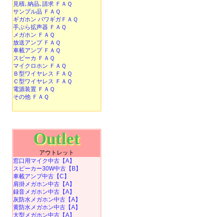
見積､納品､請求 ＦＡＱ
サンプル品 ＦＡＱ
ギガホン パワギガＦＡＱ
手ぶら拡声器 ＦＡＱ
メガホン ＦＡＱ
放送アンプ ＦＡＱ
車載アンプ ＦＡＱ
スピーカ ＦＡＱ
マイクロホン ＦＡＱ
Ｂ型ワイヤレス ＦＡＱ
Ｃ型ワイヤレス ＦＡＱ
電源装置 ＦＡＱ
その他 ＦＡＱ
Outlet
アウトレット
窓口用マイク中古【A】
スピーカー30W中古【B】
車載アンプ中古【C】
肩掛メガホン中古【A】
録音メガホン中古【A】
灰防水メガホン中古【A】
黄防水メガホン中古【A】
大型メガホン中古【A】