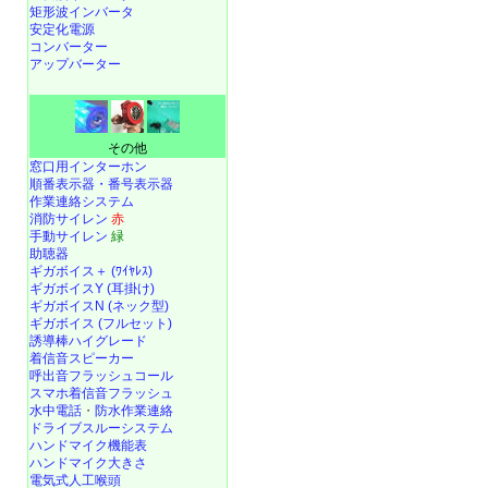
矩形波インバータ
安定化電源
コンバーター
アップバーター
その他
窓口用インターホン
順番表示器・番号表示器
作業連絡システム
消防サイレン
赤
手動サイレン
緑
助聴器
ギガボイス＋ (ﾜｲﾔﾚｽ)
ギガボイスY (耳掛け)
ギガボイスN (ネック型)
ギガボイス (フルセット)
誘導棒ハイグレード
着信音スピーカー
呼出音フラッシュコール
スマホ着信音フラッシュ
水中電話
・
防水作業連絡
ドライブスルーシステム
ハンドマイク機能表
ハンドマイク大きさ
電気式人工喉頭