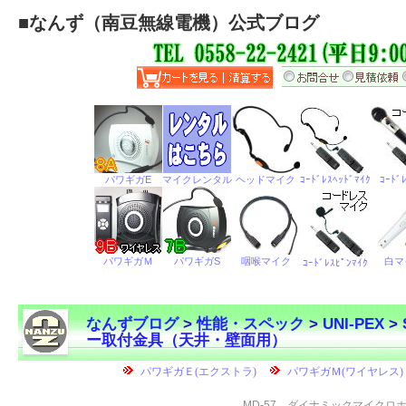
■
なんず（南豆無線電機）公式ブログ
なんずブログ
>
性能・スペック
>
UNI-PEX
>
ー取付金具（天井・壁面用）
←
MD-57 ダイナミックマイクロ