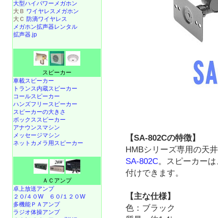
大型ハイパワーメガホン
大Ｂ
ワイヤレスメガホン
大Ｃ
防滴ワイヤレス
メガホン拡声器レンタル
拡声器.jp
スピーカー
車載スピーカー
トランス内蔵スピーカー
コールスピーカー
ハンズフリースピーカー
スピーカーの大きさ
ボックススピーカー
アナウンスマシン
メッセージマシン
【SA-802Cの特徴】
ネットカメラ用スピーカー
HMBシリーズ専用の天
SA-802C
。スピーカーは
付けできます。
ＡＣアンプ
卓上放送アンプ
【主な仕様】
２０/４０W
６０/１２０W
多機能ＰＡアンプ
色：ブラック
ラジオ体操アンプ