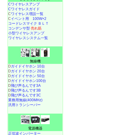
Cワイヤレスアンプ
Cワイヤレスガイド
C
ワイヤレス増設一覧
C
イベント用 100W×2
コードレスマイク ＢＬＴ
コンデンサ型
売れ筋
小型ワイヤレスアンプ
ワイヤレスシステム一覧
無線機
D
ガイドイヤホン 10台
D
ガイドイヤホン 20台
D
ガイドイヤホン 50台
D
ガイドイヤホン100台
D
飛び声るんです3A
D
飛び声るんです3B
D
飛び声るんです3C
業務用無線(400MHz)
汎用トランシーバー
電源機器
正弦波インバーター