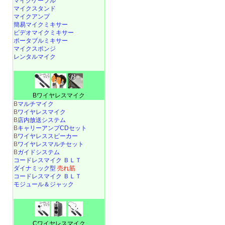
マイクケーブル
マイクスタンド
マイクアンプ
簡易マイクミキサー
ビデオマイクミキサー
ポータブルミキサー
マイクスポンジ
レンタルマイク
Bワイヤレスマイク
B
マルチマイク
B
ワイヤレスマイク
B
店内放送システム
B
キャリーアンプCDセット
B
ワイヤレススピーカー
B
ワイヤレスマルチセット
B
ガイドシステム
コードレスマイク ＢＬＴ
ダイナミック型
売れ筋
コードレスマイク ＢＬＴ
モジュール＆ジャック
Cワイヤレスマイク