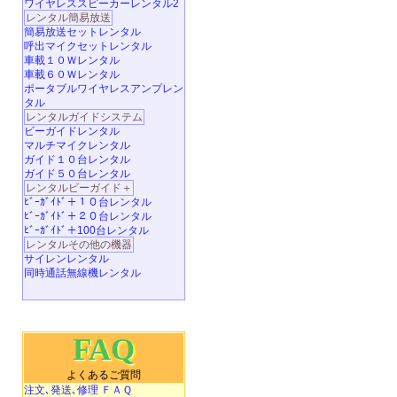
ワイヤレススピーカーレンタル2
レンタル簡易放送
簡易放送セットレンタル
呼出マイクセットレンタル
車載１０Ｗレンタル
車載６０Ｗレンタル
ポータブルワイヤレスアンプレン
タル
レンタルガイドシステム
ビーガイドレンタル
マルチマイクレンタル
ガイド１０台レンタル
ガイド５０台レンタル
レンタルビーガイド＋
ﾋﾞｰｶﾞｲﾄﾞ＋１０台レンタル
ﾋﾞｰｶﾞｲﾄﾞ＋２０台レンタル
ﾋﾞｰｶﾞｲﾄﾞ＋100台レンタル
レンタルその他の機器
サイレンレンタル
同時通話無線機レンタル
FAQ
よくあるご質問
注文､発送､修理 ＦＡＱ