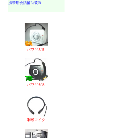
携帯用会話補助装置
パワギガＥ
パワギガＳ
咽喉マイク