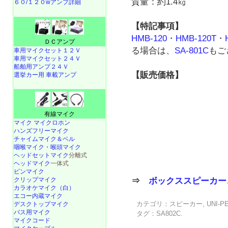
質量：約1.4㎏
６０/１２０wアンプ詳細
【特記事項】
HMB-120
・
HMB-120T
・
ＤＣアンプ
る場合は、
SA-801C
もご
車用マイクセット１２Ｖ
車用マイクセット２４Ｖ
船舶用アンプ２４Ｖ
【販売価格】
選挙カー用 車載アンプ
有線マイク
マイク マイクロホン
ハンズフリーマイク
チャイムマイク＆ベル
咽喉マイク・喉頭マイク
ヘッドセットマイク
分離式
ヘッドマイク
一体式
ピンマイク
⇒
ボックススピーカー
クリップマイク
カラオケマイク（白）
エコー内蔵マイク
カテゴリ：
スピーカー
,
UNI-P
デスクトップマイク
バス用マイク
タグ：
SA802C
.
マイクコード