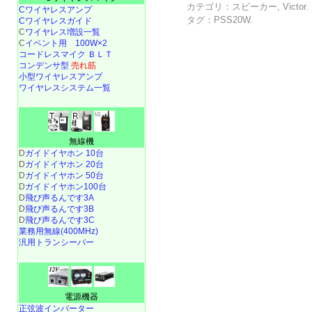
カテゴリ：
スピーカー
,
Victor
Cワイヤレスアンプ
タグ：
PSS20W
.
Cワイヤレスガイド
C
ワイヤレス増設一覧
C
イベント用 100W×2
コードレスマイク ＢＬＴ
コンデンサ型
売れ筋
小型ワイヤレスアンプ
ワイヤレスシステム一覧
無線機
D
ガイドイヤホン 10台
D
ガイドイヤホン 20台
D
ガイドイヤホン 50台
D
ガイドイヤホン100台
D
飛び声るんです3A
D
飛び声るんです3B
D
飛び声るんです3C
業務用無線(400MHz)
汎用トランシーバー
電源機器
正弦波インバーター