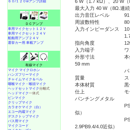
6 W（1.7 kΩ）、
６０/１２０wアンプ詳細
最大入力 40 W（8Ω.
出力音圧レベル 91 d
周波数特性 80 Hz～
ＤＣアンプ
入力インピーダンス 10 k
車用マイクセット１２Ｖ
車用マイクセット２４Ｖ
1.7 kΩ（6 
船舶用アンプ２４Ｖ
指向角度 120 °（2
選挙カー用 車載アンプ
入力端子 ワンタ
外形寸法 本体部：幅1
59 mm
有線マイク
マイク マイクロホン
パネル部：φ180
ハンズフリーマイク
質量 スピーカー
チャイムマイク＆ベル
咽喉マイク・喉頭マイク
本体材質 黒色モー
ヘッドセットマイク
分離式
仕上 モールド成
ヘッドマイク
一体式
ピンマイク
パンチングメタル
クリップマイク
PS-S20B：黒
カラオケマイク（白）
エコー内蔵マイク
似）
デスクトップマイク
PS-S20W
バス用マイク
マイクコード
2.9PB9.4/4.0近似）