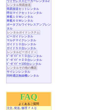
ワイヤレススピーカーレンタル2
レンタル簡易放送
簡易放送セットレンタル
呼出マイクセットレンタル
車載１０Ｗレンタル
車載６０Ｗレンタル
ポータブルワイヤレスアンプレン
タル
レンタルガイドシステム
ビーガイドレンタル
マルチマイクレンタル
ガイド１０台レンタル
ガイド５０台レンタル
レンタルビーガイド＋
ﾋﾞｰｶﾞｲﾄﾞ＋１０台レンタル
ﾋﾞｰｶﾞｲﾄﾞ＋２０台レンタル
ﾋﾞｰｶﾞｲﾄﾞ＋100台レンタル
レンタルその他の機器
サイレンレンタル
同時通話無線機レンタル
FAQ
よくあるご質問
注文､発送､修理 ＦＡＱ