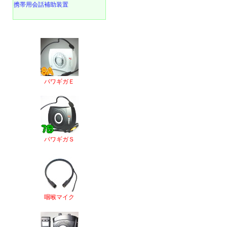
携帯用会話補助装置
パワギガＥ
パワギガＳ
咽喉マイク