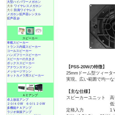
大型ハイパワーメガホン
大Ｂ
ワイヤレスメガホン
大Ｃ
防滴ワイヤレス
メガホン拡声器レンタル
拡声器.jp
スピーカー
車載スピーカー
トランス内蔵スピーカー
コールスピーカー
ハンズフリースピーカー
スピーカーの大きさ
ボックススピーカー
【PSS-20Wの特徴】
アナウンスマシン
メッセージマシン
25mmドーム型ツィータ
ネットカメラ用スピーカー
実現。広い範囲で均一な
【主な仕様】
ＡＣアンプ
スピーカーユニット 高音
卓上放送アンプ
低音用:12c
２０/４０W
６０/１２０W
多機能ＰＡアンプ
定格入力 1 W（10 
ラジオ体操アンプ