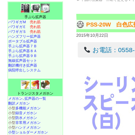
手ぶら拡声器
パワギガＭ
売れ筋
PSS-20W 白
パワギガＥ
売れ筋
パワギガＳ
売れ筋
2015年10月22日
ハンズフリー拡声器
ポータブル拡声器
手ぶら拡声器７Ｂ
お電話：0558-22
手ぶら拡声器８Ａ
手ぶら拡声器９Ｂ
無線拡声器セット
翻訳機付き拡声器
病院呼出しシステム
トランジスタメガホン
メガホン､拡声器の一覧
翻訳メガホン
小型
多機能メガホン
小型
録音メガホン
小型
防水メガホン
小型
非常用メガホン
小型
ハンドメガホン
小型ショルダーメガホン