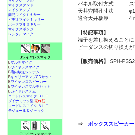
マイクケーブル
パネル取付方式 スプ
マイクスタンド
マイクアンプ
天井穴開孔寸法 φ150 
簡易マイクミキサー
適合天井板厚 4 mm
ビデオマイクミキサー
ポータブルミキサー
マイクスポンジ
【特記事項】
レンタルマイク
端子を差し換えることに
ピーダンスの切り換えが
Bワイヤレスマイク
【販売価格】
SPH-PSS
B
マルチマイク
B
ワイヤレスマイク
B
店内放送システム
B
キャリーアンプCDセット
B
ワイヤレススピーカー
B
ワイヤレスマルチセット
B
ガイドシステム
コードレスマイク ＢＬＴ
ダイナミック型
売れ筋
コードレスマイク ＢＬＴ
モジュール＆ジャック
⇒
ボックススピーカー
Cワイヤレスマイク