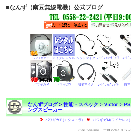
■
なんず（南豆無線電機）公式ブログ
なんずブログ
>
性能・スペック
>
Victor
>
P
ングスピーカー
←
中国の弦楽器 二胡で使えるマイ