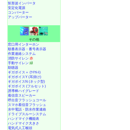
矩形波インバータ
安定化電源
コンバーター
アップバーター
その他
窓口用インターホン
順番表示器・番号表示器
作業連絡システム
消防サイレン
赤
手動サイレン
緑
助聴器
ギガボイス＋ (ﾜｲﾔﾚｽ)
ギガボイスY (耳掛け)
ギガボイスN (ネック型)
ギガボイス (フルセット)
誘導棒ハイグレード
着信音スピーカー
呼出音フラッシュコール
スマホ着信音フラッシュ
水中電話
・
防水作業連絡
ドライブスルーシステム
ハンドマイク機能表
ハンドマイク大きさ
電気式人工喉頭