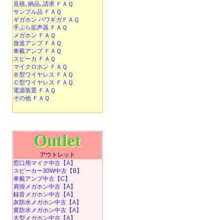
見積､納品､請求 ＦＡＱ
サンプル品 ＦＡＱ
ギガホン パワギガＦＡＱ
手ぶら拡声器 ＦＡＱ
メガホン ＦＡＱ
放送アンプ ＦＡＱ
車載アンプ ＦＡＱ
スピーカ ＦＡＱ
マイクロホン ＦＡＱ
Ｂ型ワイヤレス ＦＡＱ
Ｃ型ワイヤレス ＦＡＱ
電源装置 ＦＡＱ
その他 ＦＡＱ
Outlet
アウトレット
窓口用マイク中古【A】
スピーカー30W中古【B】
車載アンプ中古【C】
肩掛メガホン中古【A】
録音メガホン中古【A】
灰防水メガホン中古【A】
黄防水メガホン中古【A】
大型メガホン中古【A】