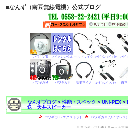
■
なんず（南豆無線電機）公式ブログ
なんずブログ
>
性能・スペック
>
UNI-PEX
>
送 天井スピーカー
←
井戸のポンプを軽トラックの電源