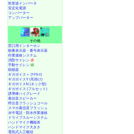
矩形波インバータ
安定化電源
コンバーター
アップバーター
その他
窓口用インターホン
順番表示器・番号表示器
作業連絡システム
消防サイレン
赤
手動サイレン
緑
助聴器
ギガボイス＋ (ﾜｲﾔﾚｽ)
ギガボイスY (耳掛け)
ギガボイスN (ネック型)
ギガボイス (フルセット)
誘導棒ハイグレード
着信音スピーカー
呼出音フラッシュコール
スマホ着信音フラッシュ
水中電話
・
防水作業連絡
ドライブスルーシステム
ハンドマイク機能表
ハンドマイク大きさ
電気式人工喉頭