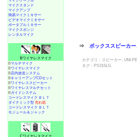
マイクケーブル
マイクスタンド
マイクアンプ
簡易マイクミキサー
ビデオマイクミキサー
ポータブルミキサー
マイクスポンジ
レンタルマイク
⇒
ボックススピーカー
Bワイヤレスマイク
カテゴリ：
スピーカー
,
UNI-P
B
マルチマイク
タグ：
PS315LG
.
B
ワイヤレスマイク
B
店内放送システム
B
キャリーアンプCDセット
B
ワイヤレススピーカー
B
ワイヤレスマルチセット
B
ガイドシステム
コードレスマイク ＢＬＴ
ダイナミック型
売れ筋
コードレスマイク ＢＬＴ
モジュール＆ジャック
Cワイヤレスマイク