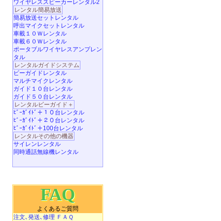
ワイヤレススピーカーレンタル2
レンタル簡易放送
簡易放送セットレンタル
呼出マイクセットレンタル
車載１０Ｗレンタル
車載６０Ｗレンタル
ポータブルワイヤレスアンプレン
タル
レンタルガイドシステム
ビーガイドレンタル
マルチマイクレンタル
ガイド１０台レンタル
ガイド５０台レンタル
レンタルビーガイド＋
ﾋﾞｰｶﾞｲﾄﾞ＋１０台レンタル
ﾋﾞｰｶﾞｲﾄﾞ＋２０台レンタル
ﾋﾞｰｶﾞｲﾄﾞ＋100台レンタル
レンタルその他の機器
サイレンレンタル
同時通話無線機レンタル
FAQ
よくあるご質問
注文､発送､修理 ＦＡＱ