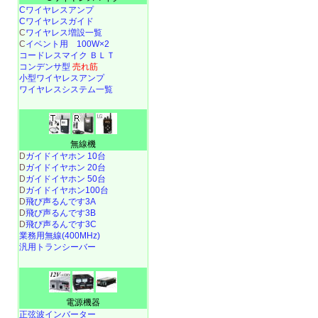
Cワイヤレスアンプ
Cワイヤレスガイド
C
ワイヤレス増設一覧
C
イベント用 100W×2
コードレスマイク ＢＬＴ
コンデンサ型
売れ筋
小型ワイヤレスアンプ
ワイヤレスシステム一覧
無線機
D
ガイドイヤホン 10台
D
ガイドイヤホン 20台
D
ガイドイヤホン 50台
D
ガイドイヤホン100台
D
飛び声るんです3A
D
飛び声るんです3B
D
飛び声るんです3C
業務用無線(400MHz)
汎用トランシーバー
電源機器
正弦波インバーター