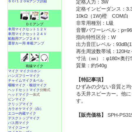
定格入力：3W
６０/１２０wアンプ詳細
定格インピーダンス：3.3
10kΩ（1W)橙 COM
非常用種別：L級
ＤＣアンプ
車用マイクセット１２Ｖ
音響パワーレベル：p=96d
車用マイクセット２４Ｖ
指向特性区分：W
船舶用アンプ２４Ｖ
選挙カー用 車載アンプ
出力音圧レベル：93dB(1W
再生周波数帯域：120Hz～
寸法（㎜）：φ180×奥行5
質量：約540g
有線マイク
マイク マイクロホン
ハンズフリーマイク
【特記事項】
チャイムマイク＆ベル
咽喉マイク・喉頭マイク
ひずみの少ない音質と均
ヘッドセットマイク
分離式
る天井スピーカー。他に
ヘッドマイク
一体式
ピンマイク
す。
クリップマイク
カラオケマイク（白）
エコー内蔵マイク
【販売価格】
SPH-PS31
デスクトップマイク
バス用マイク
マイクコード