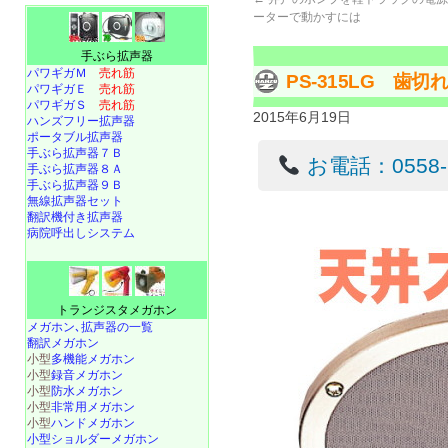
ーターで動かすには
手ぶら拡声器
パワギガＭ
売れ筋
PS-315LG 歯
パワギガＥ
売れ筋
パワギガＳ
売れ筋
2015年6月19日
ハンズフリー拡声器
ポータブル拡声器
手ぶら拡声器７Ｂ
お電話：0558-22
手ぶら拡声器８Ａ
手ぶら拡声器９Ｂ
無線拡声器セット
翻訳機付き拡声器
病院呼出しシステム
トランジスタメガホン
メガホン､拡声器の一覧
翻訳メガホン
小型
多機能メガホン
小型
録音メガホン
小型
防水メガホン
小型
非常用メガホン
小型
ハンドメガホン
小型ショルダーメガホン