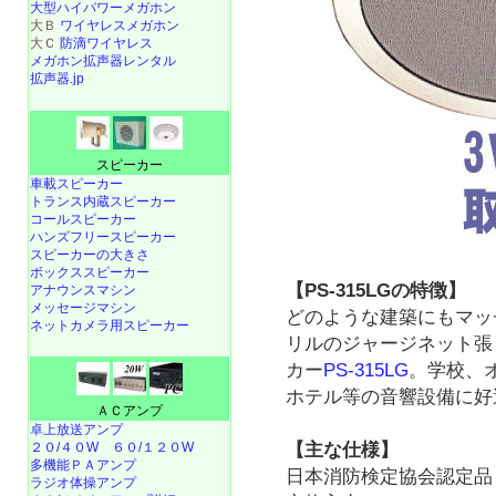
大型ハイパワーメガホン
大Ｂ
ワイヤレスメガホン
大Ｃ
防滴ワイヤレス
メガホン拡声器レンタル
拡声器.jp
スピーカー
車載スピーカー
トランス内蔵スピーカー
コールスピーカー
ハンズフリースピーカー
スピーカーの大きさ
ボックススピーカー
【PS-315LGの特徴】
アナウンスマシン
メッセージマシン
どのような建築にもマッ
ネットカメラ用スピーカー
リルのジャージネット張
カー
PS-315LG
。学校、
ホテル等の音響設備に好
ＡＣアンプ
卓上放送アンプ
【主な仕様】
２０/４０W
６０/１２０W
多機能ＰＡアンプ
日本消防検定協会認定品
ラジオ体操アンプ