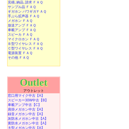
見積､納品､請求 ＦＡＱ
サンプル品 ＦＡＱ
ギガホン パワギガＦＡＱ
手ぶら拡声器 ＦＡＱ
メガホン ＦＡＱ
放送アンプ ＦＡＱ
車載アンプ ＦＡＱ
スピーカ ＦＡＱ
マイクロホン ＦＡＱ
Ｂ型ワイヤレス ＦＡＱ
Ｃ型ワイヤレス ＦＡＱ
電源装置 ＦＡＱ
その他 ＦＡＱ
Outlet
アウトレット
窓口用マイク中古【A】
スピーカー30W中古【B】
車載アンプ中古【C】
肩掛メガホン中古【A】
録音メガホン中古【A】
灰防水メガホン中古【A】
黄防水メガホン中古【A】
大型メガホン中古【A】