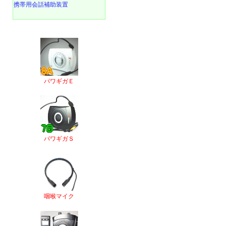
携帯用会話補助装置
パワギガＥ
パワギガＳ
咽喉マイク