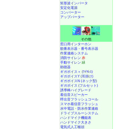
矩形波インバータ
安定化電源
コンバーター
アップバーター
その他
窓口用インターホン
順番表示器・番号表示器
作業連絡システム
消防サイレン
赤
手動サイレン
緑
助聴器
ギガボイス＋ (ﾜｲﾔﾚｽ)
ギガボイスY (耳掛け)
ギガボイスN (ネック型)
ギガボイス (フルセット)
誘導棒ハイグレード
着信音スピーカー
呼出音フラッシュコール
スマホ着信音フラッシュ
水中電話
・
防水作業連絡
ドライブスルーシステム
ハンドマイク機能表
ハンドマイク大きさ
電気式人工喉頭