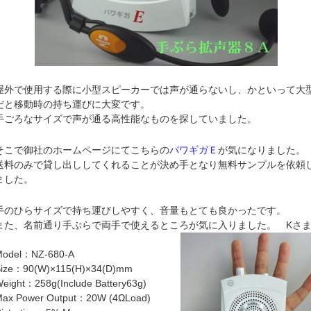
屋外で使用する際に小型スピーカーでは声が通らないし、かといって大
だと移動時の持ち運びに大変です。
手ごろなサイズで声が通る高性能なものを探していました。
そこで御社のホームページにてこちらの
パワギガＥ
が気になりました。
送料のみで貸し出ししてくれることが決め手となり無料サンプルを依頼
ました。
手のひらサイズで持ち運びしやすく、音量もとても良かったです。
また、名前通り手ぶらで両手で使えるところが気に入りました。 Kさ
Model：NZ-680-A
Size：90(W)×115(H)×34(D)mm
eight：258g(Include Battery63g)
ax Power Output：20W (4ΩLoad)