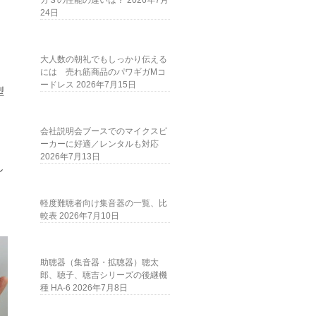
ガＳの性能の違いは？
2026年7月
24日
大人数の朝礼でもしっかり伝える
には 売れ筋商品のパワギガMコ
ードレス
2026年7月15日
型
会社説明会ブースでのマイクスピ
ーカーに好適／レンタルも対応
2026年7月13日
し
軽度難聴者向け集音器の一覧、比
較表
2026年7月10日
ま
助聴器（集音器・拡聴器）聴太
郎、聴子、聴吉シリーズの後継機
種 HA-6
2026年7月8日