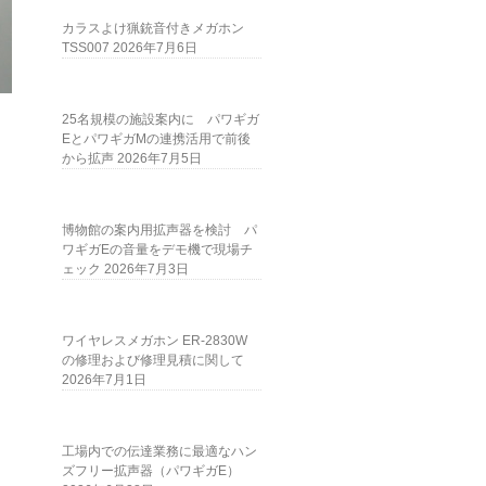
カラスよけ猟銃音付きメガホン
TSS007
2026年7月6日
25名規模の施設案内に パワギガ
EとパワギガMの連携活用で前後
から拡声
2026年7月5日
博物館の案内用拡声器を検討 パ
ワギガEの音量をデモ機で現場チ
ェック
2026年7月3日
ワイヤレスメガホン ER-2830W
の修理および修理見積に関して
2026年7月1日
工場内での伝達業務に最適なハン
ズフリー拡声器（パワギガE）