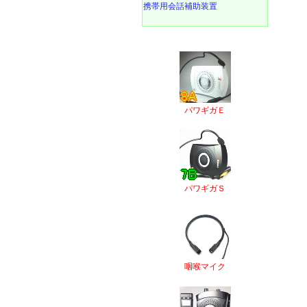
携帯用会話補助装置
パワギガＥ
パワギガＳ
咽喉マイク