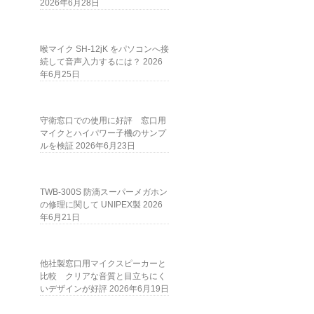
2026年6月28日
喉マイク SH-12jK をパソコンへ接
続して音声入力するには？
2026
年6月25日
守衛窓口での使用に好評 窓口用
マイクとハイパワー子機のサンプ
ルを検証
2026年6月23日
TWB-300S 防滴スーパーメガホン
の修理に関して UNIPEX製
2026
年6月21日
他社製窓口用マイクスピーカーと
比較 クリアな音質と目立ちにく
いデザインが好評
2026年6月19日