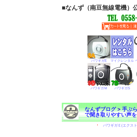
■
なんず（南豆無線電機）
なんずブログ
>
手ぶ
で聞き取りやすい声を
←