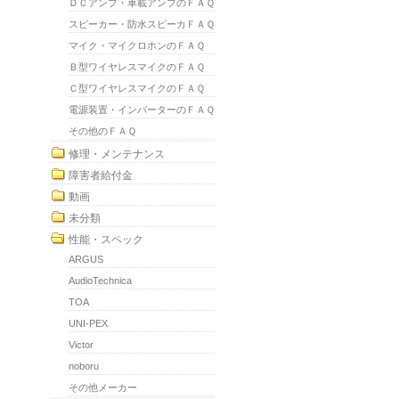
ＤＣアンプ・車載アンプのＦＡＱ
スピーカー・防水スピーカＦＡＱ
マイク・マイクロホンのＦＡＱ
Ｂ型ワイヤレスマイクのＦＡＱ
Ｃ型ワイヤレスマイクのＦＡＱ
電源装置・インバーターのＦＡＱ
その他のＦＡＱ
修理・メンテナンス
障害者給付金
動画
未分類
性能・スペック
ARGUS
AudioTechnica
TOA
UNI-PEX
Victor
noboru
その他メーカー