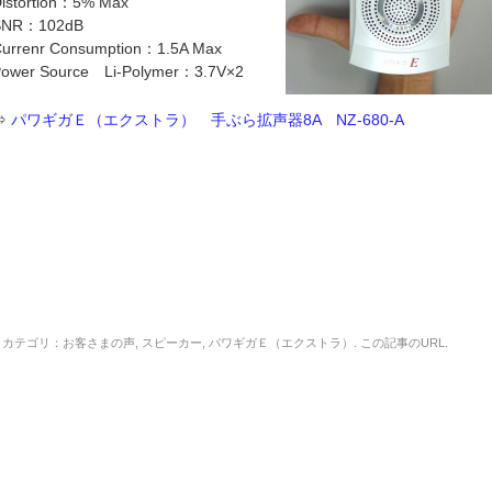
istortion：5% Max
SNR：102dB
urrenr Consumption：1.5A Max
ower Source Li-Polymer：3.7V×2
⇒
パワギガＥ（エクストラ） 手ぶら拡声器8A NZ-680-A
カテゴリ：
お客さまの声
,
スピーカー
,
パワギガＥ（エクストラ）
. この記事の
URL
.