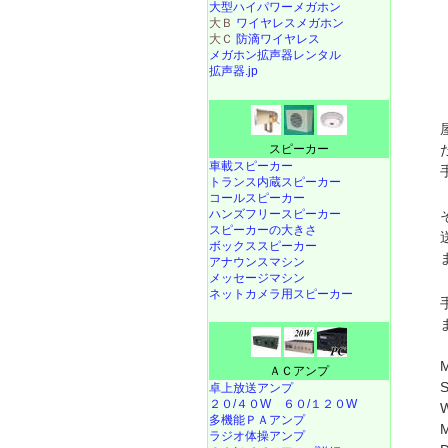
大型ハイパワーメガホン
大Ｂ
ワイヤレスメガホン
大Ｃ
防滴ワイヤレス
メガホン拡声器レンタル
拡声器.jp
スピーカー
車載スピーカー
トランス内蔵スピーカー
コールスピーカー
ハンズフリースピーカー
スピーカーの大きさ
ボックススピーカー
アナウンスマシン
メッセージマシン
ネットカメラ用スピーカー
ＡＣアンプ
卓上放送アンプ
２０/４０W
６０/１２０W
W
多機能ＰＡアンプ
M
ラジオ体操アンプ