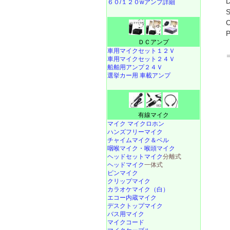
D
６０/１２０wアンプ詳細
C
P
ＤＣアンプ
車用マイクセット１２Ｖ
車用マイクセット２４Ｖ
船舶用アンプ２４Ｖ
選挙カー用 車載アンプ
有線マイク
マイク マイクロホン
ハンズフリーマイク
チャイムマイク＆ベル
咽喉マイク・喉頭マイク
ヘッドセットマイク
分離式
ヘッドマイク
一体式
ピンマイク
クリップマイク
カラオケマイク（白）
エコー内蔵マイク
デスクトップマイク
バス用マイク
マイクコード