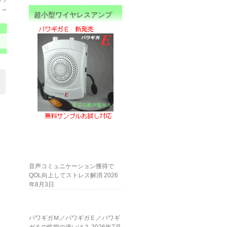
ル
→
超小型ワイヤレスアンプ
音声コミュニケーション獲得で
QOL向上してストレス解消
2026
年8月3日
パワギガＭ／パワギガＥ／パワギ