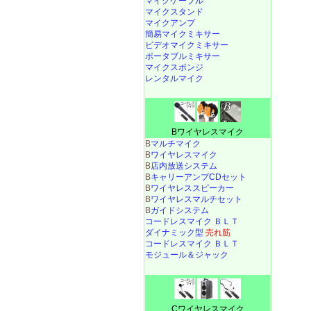
マイクケーブル
マイクスタンド
マイクアンプ
簡易マイクミキサー
ビデオマイクミキサー
ポータブルミキサー
マイクスポンジ
レンタルマイク
Bワイヤレスマイク
B
マルチマイク
B
ワイヤレスマイク
B
店内放送システム
B
キャリーアンプCDセット
B
ワイヤレススピーカー
B
ワイヤレスマルチセット
B
ガイドシステム
コードレスマイク ＢＬＴ
ダイナミック型
売れ筋
コードレスマイク ＢＬＴ
モジュール＆ジャック
Cワイヤレスマイク