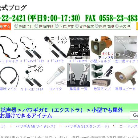
公式ブログ
ら拡声器
>
パワギガＥ（エクストラ）
>
小型でも屋外
お届けできるアイテム
学校行事やスポーツ大会に役立つ小型パ
選挙カーや街頭演説の選挙運動にハイ