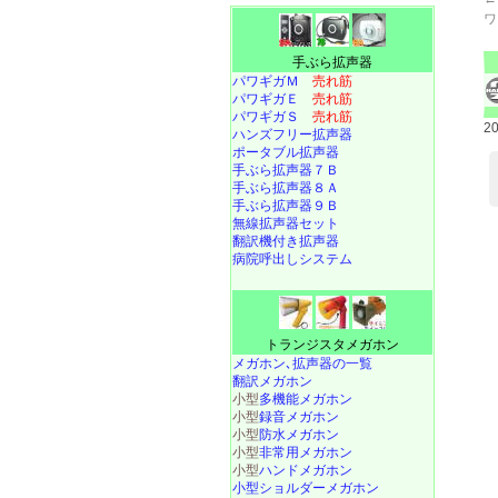
ワ
手ぶら拡声器
パワギガＭ
売れ筋
パワギガＥ
売れ筋
パワギガＳ
売れ筋
2
ハンズフリー拡声器
ポータブル拡声器
手ぶら拡声器７Ｂ
手ぶら拡声器８Ａ
手ぶら拡声器９Ｂ
無線拡声器セット
翻訳機付き拡声器
病院呼出しシステム
トランジスタメガホン
メガホン､拡声器の一覧
翻訳メガホン
小型
多機能メガホン
小型
録音メガホン
小型
防水メガホン
小型
非常用メガホン
小型
ハンドメガホン
小型ショルダーメガホン