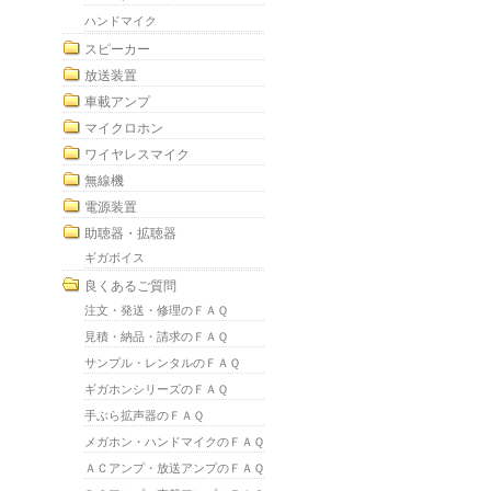
ハンドマイク
スピーカー
放送装置
車載アンプ
マイクロホン
ワイヤレスマイク
無線機
電源装置
助聴器・拡聴器
ギガボイス
良くあるご質問
注文・発送・修理のＦＡＱ
見積・納品・請求のＦＡＱ
サンプル・レンタルのＦＡＱ
ギガホンシリーズのＦＡＱ
手ぶら拡声器のＦＡＱ
メガホン・ハンドマイクのＦＡＱ
ＡＣアンプ・放送アンプのＦＡＱ