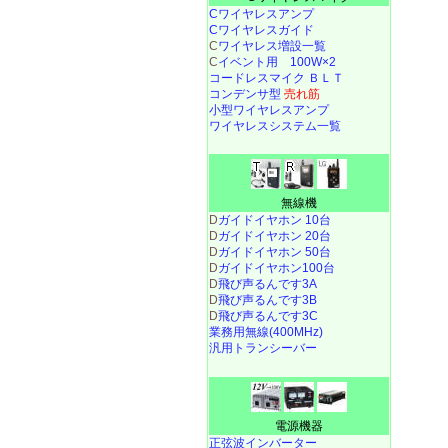
Cワイヤレスアンプ
Cワイヤレスガイド
C
ワイヤレス増設一覧
C
イベント用 100W×2
コードレスマイク ＢＬＴ
コンデンサ型
売れ筋
小型ワイヤレスアンプ
ワイヤレスシステム一覧
無線機
D
ガイドイヤホン 10台
D
ガイドイヤホン 20台
D
ガイドイヤホン 50台
D
ガイドイヤホン100台
D
飛び声るんです3A
D
飛び声るんです3B
D
飛び声るんです3C
業務用無線(400MHz)
汎用トランシーバー
電源機器
正弦波インバーター