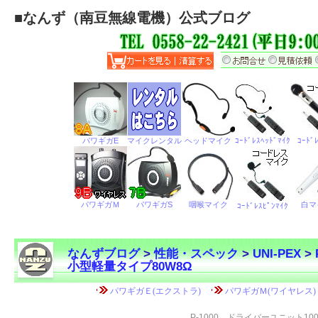
■
なんず（南豆無線電機）公式ブログ
なんずブログ
>
性能・スペック
>
UNI-PEX
>
小型軽量タイプ80W8Ω
←
P-1000 ドライバーユニット100