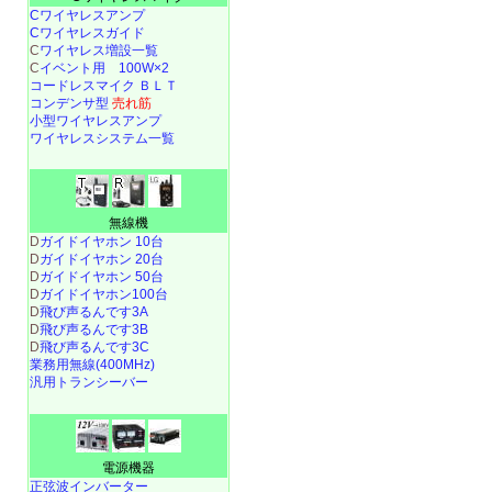
Cワイヤレスアンプ
Cワイヤレスガイド
C
ワイヤレス増設一覧
C
イベント用 100W×2
コードレスマイク ＢＬＴ
コンデンサ型
売れ筋
小型ワイヤレスアンプ
ワイヤレスシステム一覧
無線機
D
ガイドイヤホン 10台
D
ガイドイヤホン 20台
D
ガイドイヤホン 50台
D
ガイドイヤホン100台
D
飛び声るんです3A
D
飛び声るんです3B
D
飛び声るんです3C
業務用無線(400MHz)
汎用トランシーバー
電源機器
正弦波インバーター