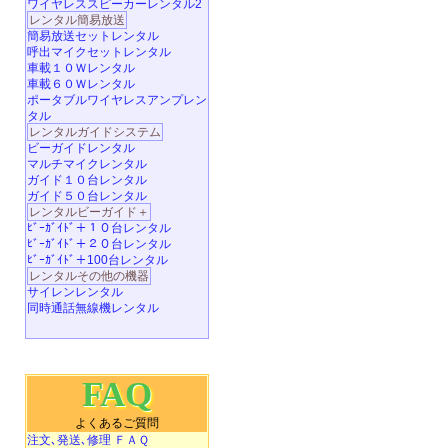
ワイヤレススピーカーレンタル2
レンタル簡易放送
簡易放送セットレンタル
呼出マイクセットレンタル
車載１０Ｗレンタル
車載６０Ｗレンタル
ポータブルワイヤレスアンプレン
タル
レンタルガイドシステム
ビーガイドレンタル
マルチマイクレンタル
ガイド１０台レンタル
ガイド５０台レンタル
レンタルビーガイド＋
ﾋﾞｰｶﾞｲﾄﾞ＋１０台レンタル
ﾋﾞｰｶﾞｲﾄﾞ＋２０台レンタル
ﾋﾞｰｶﾞｲﾄﾞ＋100台レンタル
レンタルその他の機器
サイレンレンタル
同時通話無線機レンタル
FAQ
よくあるご質問
注文､発送､修理 ＦＡＱ