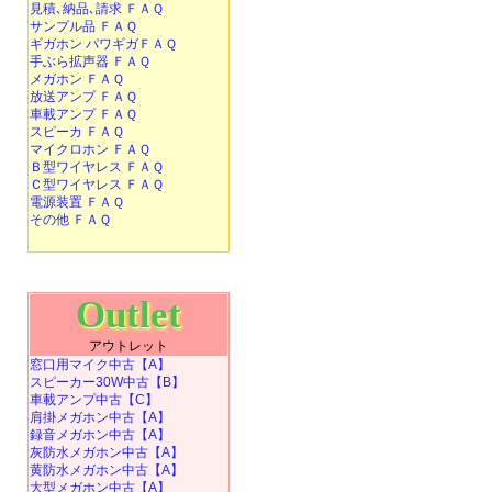
見積､納品､請求 ＦＡＱ
サンプル品 ＦＡＱ
ギガホン パワギガＦＡＱ
手ぶら拡声器 ＦＡＱ
メガホン ＦＡＱ
放送アンプ ＦＡＱ
車載アンプ ＦＡＱ
スピーカ ＦＡＱ
マイクロホン ＦＡＱ
Ｂ型ワイヤレス ＦＡＱ
Ｃ型ワイヤレス ＦＡＱ
電源装置 ＦＡＱ
その他 ＦＡＱ
Outlet
アウトレット
窓口用マイク中古【A】
スピーカー30W中古【B】
車載アンプ中古【C】
肩掛メガホン中古【A】
録音メガホン中古【A】
灰防水メガホン中古【A】
黄防水メガホン中古【A】
大型メガホン中古【A】