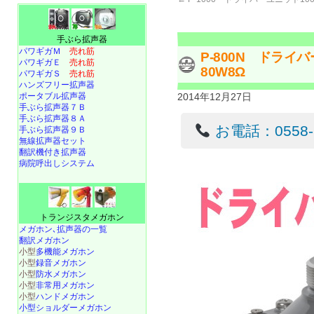
手ぶら拡声器
パワギガＭ
売れ筋
P-800N ドラ
パワギガＥ
売れ筋
80W8Ω
パワギガＳ
売れ筋
ハンズフリー拡声器
ポータブル拡声器
2014年12月27日
手ぶら拡声器７Ｂ
手ぶら拡声器８Ａ
お電話：0558-22
手ぶら拡声器９Ｂ
無線拡声器セット
翻訳機付き拡声器
病院呼出しシステム
トランジスタメガホン
メガホン､拡声器の一覧
翻訳メガホン
小型
多機能メガホン
小型
録音メガホン
小型
防水メガホン
小型
非常用メガホン
小型
ハンドメガホン
小型ショルダーメガホン