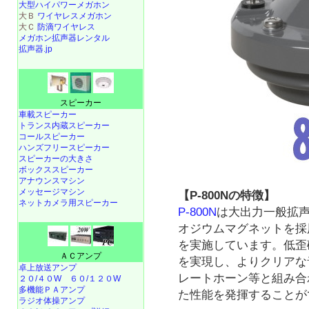
大型ハイパワーメガホン
大Ｂ
ワイヤレスメガホン
大Ｃ
防滴ワイヤレス
メガホン拡声器レンタル
拡声器.jp
スピーカー
車載スピーカー
トランス内蔵スピーカー
コールスピーカー
ハンズフリースピーカー
スピーカーの大きさ
ボックススピーカー
アナウンスマシン
メッセージマシン
【P-800Nの特徴】
ネットカメラ用スピーカー
P-800N
は大出力一般拡
オジウムマグネットを採
を実施しています。低歪
ＡＣアンプ
を実現し、よりクリアな
卓上放送アンプ
レートホーン等と組み合
２０/４０W
６０/１２０W
多機能ＰＡアンプ
た性能を発揮することが
ラジオ体操アンプ