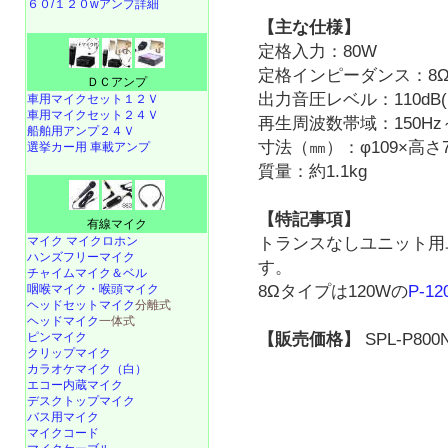
６０/１２０wアンプ詳細
【主な仕様】
定格入力：80W
定格インピーダンス：8
ＤＣアンプ
出力音圧レベル：110dB(1
車用マイクセット１２Ｖ
車用マイクセット２４Ｖ
再生周波数帯域：150Hz～
船舶用アンプ２４Ｖ
寸法（㎜）：φ109×高さ7
選挙カー用 車載アンプ
質量：約1.1kg
【特記事項】
有線マイク
トランスなしユニット用
マイク マイクロホン
ハンズフリーマイク
す。
チャイムマイク＆ベル
8Ωタイプは120Wの
P-12
咽喉マイク・喉頭マイク
ヘッドセットマイク
分離式
ヘッドマイク
一体式
【販売価格】
SPL-P800N
ピンマイク
クリップマイク
カラオケマイク（白）
エコー内蔵マイク
デスクトップマイク
バス用マイク
マイクコード