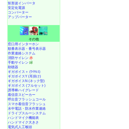
矩形波インバータ
安定化電源
コンバーター
アップバーター
その他
窓口用インターホン
順番表示器・番号表示器
作業連絡システム
消防サイレン
赤
手動サイレン
緑
助聴器
ギガボイス＋ (ﾜｲﾔﾚｽ)
ギガボイスY (耳掛け)
ギガボイスN (ネック型)
ギガボイス (フルセット)
誘導棒ハイグレード
着信音スピーカー
呼出音フラッシュコール
スマホ着信音フラッシュ
水中電話
・
防水作業連絡
ドライブスルーシステム
ハンドマイク機能表
ハンドマイク大きさ
電気式人工喉頭