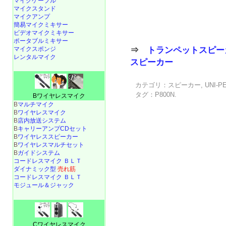
マイクケーブル
マイクスタンド
マイクアンプ
簡易マイクミキサー
ビデオマイクミキサー
ポータブルミキサー
⇒
トランペットスピー
マイクスポンジ
レンタルマイク
スピーカー
カテゴリ：
スピーカー
,
UNI-P
タグ：
P800N
.
Bワイヤレスマイク
B
マルチマイク
B
ワイヤレスマイク
B
店内放送システム
B
キャリーアンプCDセット
B
ワイヤレススピーカー
B
ワイヤレスマルチセット
B
ガイドシステム
コードレスマイク ＢＬＴ
ダイナミック型
売れ筋
コードレスマイク ＢＬＴ
モジュール＆ジャック
Cワイヤレスマイク