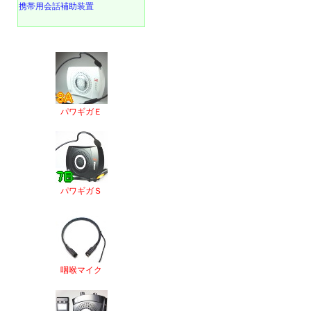
携帯用会話補助装置
パワギガＥ
パワギガＳ
咽喉マイク