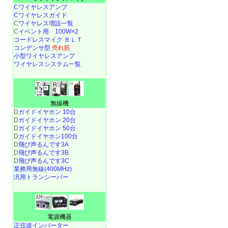
Cワイヤレスアンプ
Cワイヤレスガイド
C
ワイヤレス増設一覧
C
イベント用 100W×2
コードレスマイク ＢＬＴ
コンデンサ型
売れ筋
小型ワイヤレスアンプ
ワイヤレスシステム一覧
無線機
D
ガイドイヤホン 10台
D
ガイドイヤホン 20台
D
ガイドイヤホン 50台
D
ガイドイヤホン100台
D
飛び声るんです3A
D
飛び声るんです3B
D
飛び声るんです3C
業務用無線(400MHz)
汎用トランシーバー
電源機器
正弦波インバーター