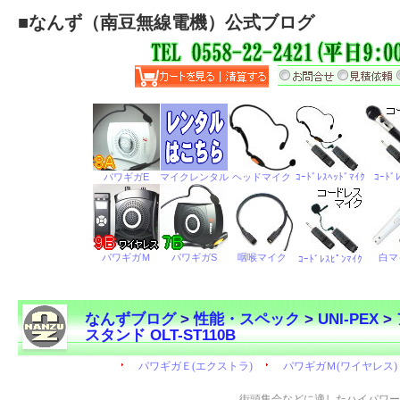
■
なんず（南豆無線電機）公式ブログ
なんずブログ
>
性能・スペック
>
UNI-PEX
>
スタンド OLT-ST110B
←
街頭集会などに適したハイパワー