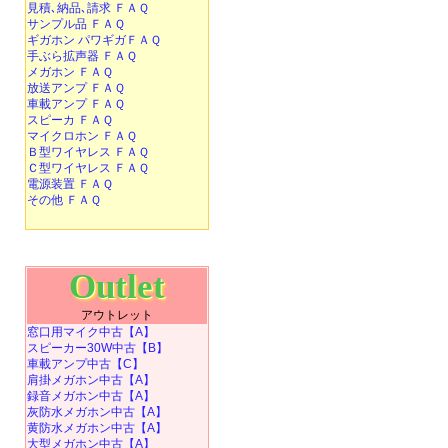
見積､納品､請求 ＦＡＱ
サンプル品 ＦＡＱ
ギガホン パワギガＦＡＱ
手ぶら拡声器 ＦＡＱ
メガホン ＦＡＱ
放送アンプ ＦＡＱ
車載アンプ ＦＡＱ
スピーカ ＦＡＱ
マイクロホン ＦＡＱ
Ｂ型ワイヤレス ＦＡＱ
Ｃ型ワイヤレス ＦＡＱ
電源装置 ＦＡＱ
その他 ＦＡＱ
Outlet
アウトレット
窓口用マイク中古【A】
スピーカー30W中古【B】
車載アンプ中古【C】
肩掛メガホン中古【A】
録音メガホン中古【A】
灰防水メガホン中古【A】
黄防水メガホン中古【A】
大型メガホン中古【A】