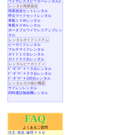
ワイヤレススピーカーレンタル2
レンタル簡易放送
簡易放送セットレンタル
呼出マイクセットレンタル
車載１０Ｗレンタル
車載６０Ｗレンタル
ポータブルワイヤレスアンプレン
タル
レンタルガイドシステム
ビーガイドレンタル
マルチマイクレンタル
ガイド１０台レンタル
ガイド５０台レンタル
レンタルビーガイド＋
ﾋﾞｰｶﾞｲﾄﾞ＋１０台レンタル
ﾋﾞｰｶﾞｲﾄﾞ＋２０台レンタル
ﾋﾞｰｶﾞｲﾄﾞ＋100台レンタル
レンタルその他の機器
サイレンレンタル
同時通話無線機レンタル
FAQ
よくあるご質問
注文､発送､修理 ＦＡＱ