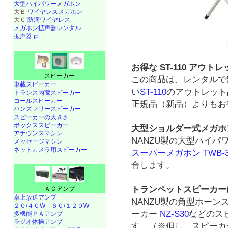
大型ハイパワーメガホン
大Ｂ
ワイヤレスメガホン
大Ｃ
防滴ワイヤレス
メガホン拡声器レンタル
拡声器.jp
お得な ST-110 アウト
スピーカー
この商品は、レンタルで
車載スピーカー
い
ST-110
のアウトレット
トランス内蔵スピーカー
コールスピーカー
正規品（新品）よりもお
ハンズフリースピーカー
スピーカーの大きさ
ボックススピーカー
大型ショルダー式メガホ
アナウンスマシン
NANZU製の大型ハイパ
メッセージマシン
ネットカメラ用スピーカー
スーパーメガホン TWB-3
合します。
トランペットスピーカー
ＡＣアンプ
卓上放送アンプ
NANZU製の角型ホーン
２０/４０W
６０/１２０W
ーカー
NZ-S30
などのス
多機能ＰＡアンプ
ラジオ体操アンプ
す。（※但し、スピーカ