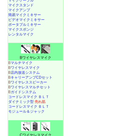
マイクケーブル
マイクスタンド
マイクアンプ
簡易マイクミキサー
ビデオマイクミキサー
ポータブルミキサー
マイクスポンジ
レンタルマイク
Bワイヤレスマイク
B
マルチマイク
B
ワイヤレスマイク
B
店内放送システム
B
キャリーアンプCDセット
B
ワイヤレススピーカー
B
ワイヤレスマルチセット
B
ガイドシステム
コードレスマイク ＢＬＴ
ダイナミック型
売れ筋
コードレスマイク ＢＬＴ
モジュール＆ジャック
Cワイヤレスマイク