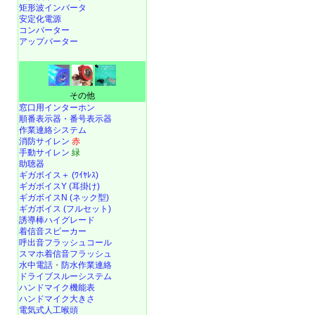
矩形波インバータ
安定化電源
コンバーター
アップバーター
その他
窓口用インターホン
順番表示器・番号表示器
作業連絡システム
消防サイレン
赤
手動サイレン
緑
助聴器
ギガボイス＋ (ﾜｲﾔﾚｽ)
ギガボイスY (耳掛け)
ギガボイスN (ネック型)
ギガボイス (フルセット)
誘導棒ハイグレード
着信音スピーカー
呼出音フラッシュコール
スマホ着信音フラッシュ
水中電話
・
防水作業連絡
ドライブスルーシステム
ハンドマイク機能表
ハンドマイク大きさ
電気式人工喉頭