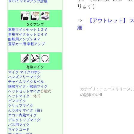
６０/１２０wアンプ詳細
ります）
⇒
【アウトレット】 スピ
ＤＣアンプ
細
車用マイクセット１２Ｖ
車用マイクセット２４Ｖ
船舶用アンプ２４Ｖ
選挙カー用 車載アンプ
有線マイク
マイク マイクロホン
ハンズフリーマイク
チャイムマイク＆ベル
咽喉マイク・喉頭マイク
カテゴリ：
ニュースリリース
,
ヘッドセットマイク
分離式
の記事の
URL
.
ヘッドマイク
一体式
ピンマイク
クリップマイク
カラオケマイク（白）
エコー内蔵マイク
デスクトップマイク
バス用マイク
マイクコード