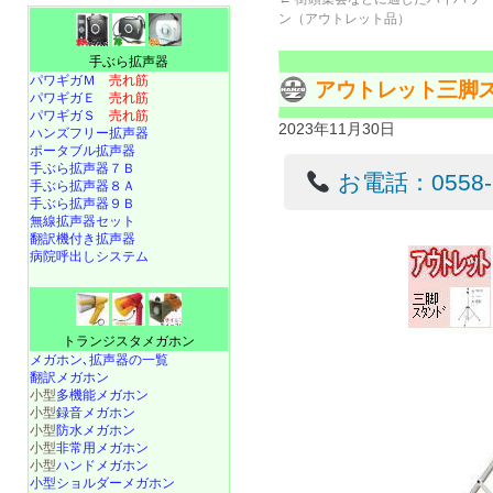
ン（アウトレット品）
手ぶら拡声器
パワギガＭ
売れ筋
アウトレット三脚スピ
パワギガＥ
売れ筋
パワギガＳ
売れ筋
2023年11月30日
ハンズフリー拡声器
ポータブル拡声器
手ぶら拡声器７Ｂ
お電話：0558-22
手ぶら拡声器８Ａ
手ぶら拡声器９Ｂ
無線拡声器セット
翻訳機付き拡声器
病院呼出しシステム
トランジスタメガホン
メガホン､拡声器の一覧
翻訳メガホン
小型
多機能メガホン
小型
録音メガホン
小型
防水メガホン
小型
非常用メガホン
小型
ハンドメガホン
小型ショルダーメガホン