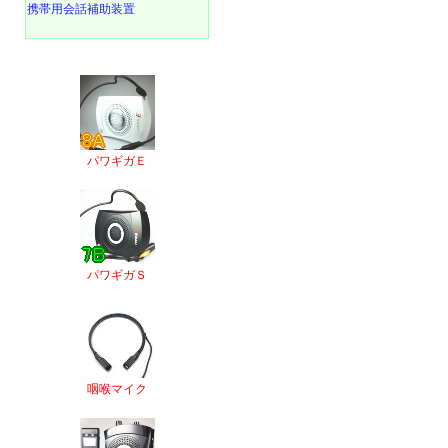
携帯用会話補助装置
パワギガＥ
パワギガＳ
咽喉マイク