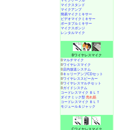
マイクケーブル
マイクスタンド
マイクアンプ
簡易マイクミキサー
ビデオマイクミキサー
ポータブルミキサー
マイクスポンジ
レンタルマイク
Bワイヤレスマイク
B
マルチマイク
B
ワイヤレスマイク
B
店内放送システム
B
キャリーアンプCDセット
B
ワイヤレススピーカー
B
ワイヤレスマルチセット
B
ガイドシステム
コードレスマイク ＢＬＴ
ダイナミック型
売れ筋
コードレスマイク ＢＬＴ
モジュール＆ジャック
Cワイヤレスマイク