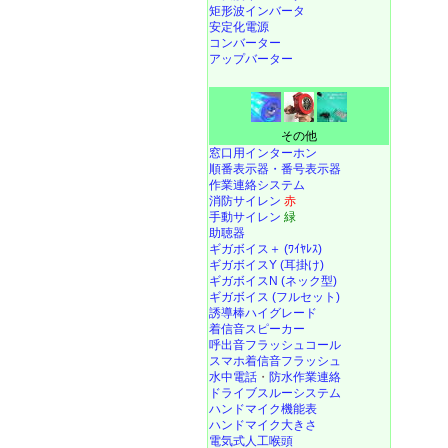
矩形波インバータ
安定化電源
コンバーター
アップバーター
その他
窓口用インターホン
順番表示器・番号表示器
作業連絡システム
消防サイレン
赤
手動サイレン
緑
助聴器
ギガボイス＋ (ﾜｲﾔﾚｽ)
ギガボイスY (耳掛け)
ギガボイスN (ネック型)
ギガボイス (フルセット)
誘導棒ハイグレード
着信音スピーカー
呼出音フラッシュコール
スマホ着信音フラッシュ
水中電話
・
防水作業連絡
ドライブスルーシステム
ハンドマイク機能表
ハンドマイク大きさ
電気式人工喉頭