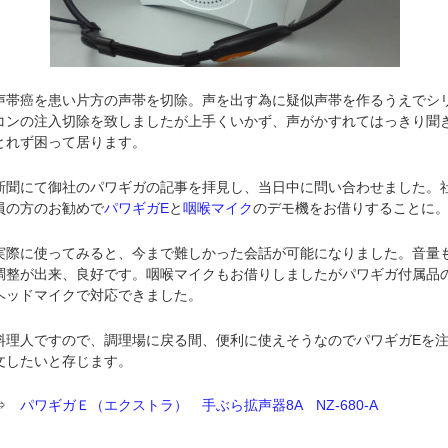
声帯癌を患い片方の声帯を切除。声を出す為に疑似声帯を作るうえでシ
コンの注入切除を致しましたが上手くいかず、声がかすれてはっきり聞
とれず困って居ります。
新聞にて御社のパワギガの記事を拝見し、当日中に問い合わせました。
員の方のお勧めで
パワギガE
と
咽喉マイク
のデモ機をお借りすることに
実際に使ってみると、今まで難しかった会話が可能になりました。音量
調整が出来、良好です。咽喉マイクもお借りしましたがパワギガ付属品
ヘッドマイクで対応できました。
料理人ですので、調理場に戻る間、便利に使えそうなのでパワギガEを
文したいと存じます。
⇒
パワギガＥ（エクストラ） 手ぶら拡声器8A NZ-680-A