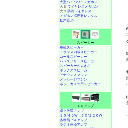
大型ハイパワーメガホン
大Ｂ
ワイヤレスメガホン
大Ｃ
防滴ワイヤレス
メガホン拡声器レンタル
拡声器.jp
スピーカー
車載スピーカー
トランス内蔵スピーカー
コールスピーカー
ハンズフリースピーカー
スピーカーの大きさ
ボックススピーカー
アナウンスマシン
メッセージマシン
ネットカメラ用スピーカー
ＡＣアンプ
卓上放送アンプ
２０/４０W
６０/１２０W
多機能ＰＡアンプ
ラジオ体操アンプ