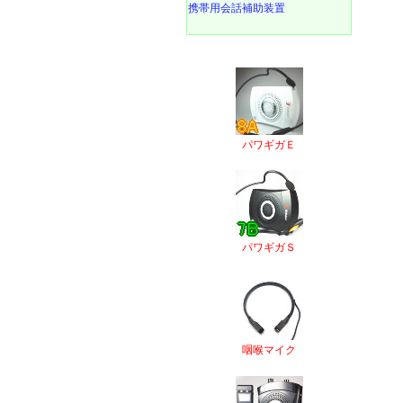
携帯用会話補助装置
パワギガＥ
パワギガＳ
咽喉マイク