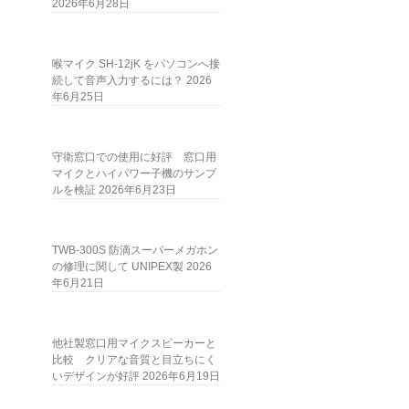
2026年6月28日
喉マイク SH-12jK をパソコンへ接
続して音声入力するには？
2026
年6月25日
守衛窓口での使用に好評 窓口用
マイクとハイパワー子機のサンプ
ルを検証
2026年6月23日
TWB-300S 防滴スーパーメガホン
の修理に関して UNIPEX製
2026
年6月21日
他社製窓口用マイクスピーカーと
比較 クリアな音質と目立ちにく
いデザインが好評
2026年6月19日