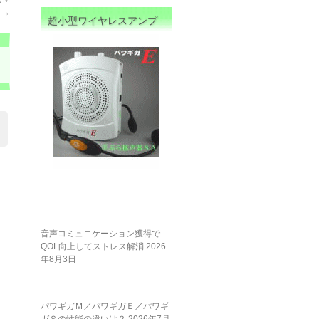
ク
→
超小型ワイヤレスアンプ
音声コミュニケーション獲得で
QOL向上してストレス解消
2026
年8月3日
パワギガＭ／パワギガＥ／パワギ