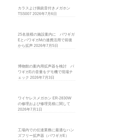
カラスよけ猟銃音付きメガホン
TSS007
2026年7月6日
25名規模の施設案内に パワギガ
EとパワギガMの連携活用で前後
から拡声
2026年7月5日
博物館の案内用拡声器を検討 パ
ワギガEの音量をデモ機で現場チ
ェック
2026年7月3日
ワイヤレスメガホン ER-2830W
の修理および修理見積に関して
2026年7月1日
工場内での伝達業務に最適なハン
ズフリー拡声器（パワギガE）