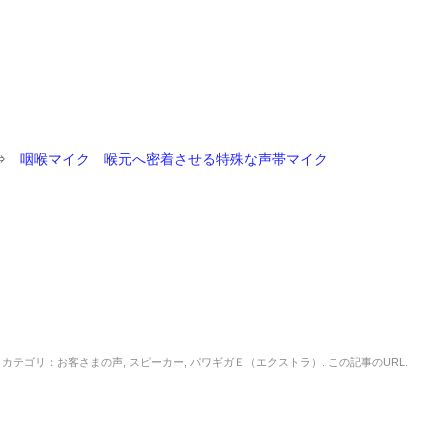
⇒
咽喉マイク 喉元へ密着させる特殊な声帯マイク
カテゴリ：
お客さまの声
,
スピーカー
,
パワギガＥ（エクストラ）
. この記事の
URL
.