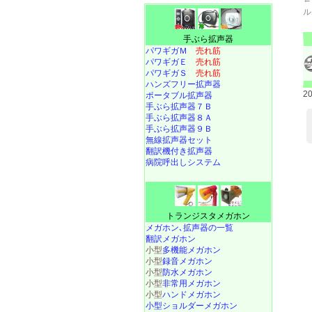
ル
手ぶら拡声器
パワギガＭ
売れ筋
パワギガＥ
売れ筋
パワギガＳ
売れ筋
ハンズフリー拡声器
2
ポータブル拡声器
手ぶら拡声器７Ｂ
手ぶら拡声器８Ａ
手ぶら拡声器９Ｂ
無線拡声器セット
翻訳機付き拡声器
病院呼出しシステム
トランジスタメガホン
メガホン､拡声器の一覧
翻訳メガホン
小型
多機能メガホン
小型
録音メガホン
小型
防水メガホン
小型
非常用メガホン
小型
ハンドメガホン
小型ショルダーメガホン