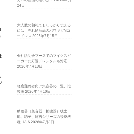
ガＳの性能の違いは？
2026年7月
24日
大人数の朝礼でもしっかり伝える
リ
には 売れ筋商品のパワギガMコ
ードレス
2026年7月15日
き
会社説明会ブースでのマイクスピ
社
ーカーに好適／レンタルも対応
。
2026年7月13日
も
の
軽度難聴者向け集音器の一覧、比
較表
2026年7月10日
注
助聴器（集音器・拡聴器）聴太
郎、聴子、聴吉シリーズの後継機
種 HA-6
2026年7月8日