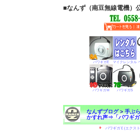
■
なんず（南豆無線電機）
なんずブログ
>
手ぶ
かすれ声⇒「パワギガ
←