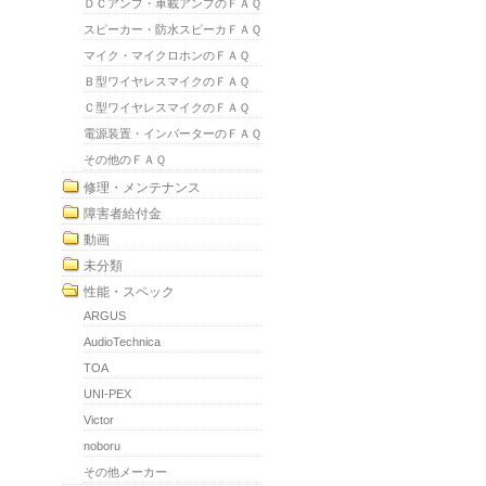
ＤＣアンプ・車載アンプのＦＡＱ
スピーカー・防水スピーカＦＡＱ
マイク・マイクロホンのＦＡＱ
Ｂ型ワイヤレスマイクのＦＡＱ
Ｃ型ワイヤレスマイクのＦＡＱ
電源装置・インバーターのＦＡＱ
その他のＦＡＱ
修理・メンテナンス
障害者給付金
動画
未分類
性能・スペック
ARGUS
AudioTechnica
TOA
UNI-PEX
Victor
noboru
その他メーカー