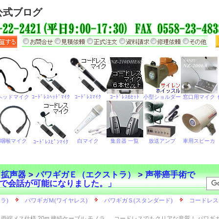
公式ブログ
ら拡声器
>
パワギガＥ（エクストラ）
>
声帯癌手術で
で会話が可能になりました。」
両端メス仕様 20m 接続ケーブル モノラ
コードレスでもクリアな音質！ パワギ