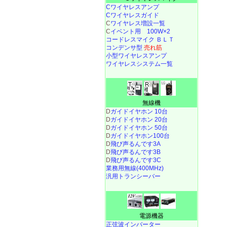
Cワイヤレスアンプ
Cワイヤレスガイド
C
ワイヤレス増設一覧
C
イベント用 100W×2
コードレスマイク ＢＬＴ
コンデンサ型
売れ筋
小型ワイヤレスアンプ
ワイヤレスシステム一覧
無線機
D
ガイドイヤホン 10台
D
ガイドイヤホン 20台
D
ガイドイヤホン 50台
D
ガイドイヤホン100台
D
飛び声るんです3A
D
飛び声るんです3B
D
飛び声るんです3C
業務用無線(400MHz)
汎用トランシーバー
電源機器
正弦波インバーター