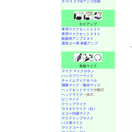
６０/１２０wアンプ詳細
ＤＣアンプ
車用マイクセット１２Ｖ
車用マイクセット２４Ｖ
船舶用アンプ２４Ｖ
選挙カー用 車載アンプ
有線マイク
マイク マイクロホン
ハンズフリーマイク
チャイムマイク＆ベル
咽喉マイク・喉頭マイク
ヘッドセットマイク
分離式
ヘッドマイク
一体式
ピンマイク
クリップマイク
カラオケマイク（白）
エコー内蔵マイク
デスクトップマイク
バス用マイク
マイクコード