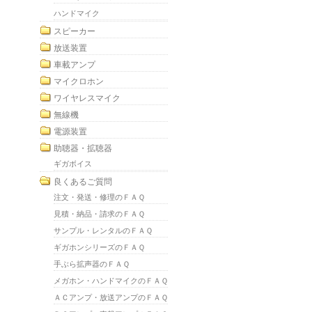
ハンドマイク
スピーカー
放送装置
車載アンプ
マイクロホン
ワイヤレスマイク
無線機
電源装置
助聴器・拡聴器
ギガボイス
良くあるご質問
注文・発送・修理のＦＡＱ
見積・納品・請求のＦＡＱ
サンプル・レンタルのＦＡＱ
ギガホンシリーズのＦＡＱ
手ぶら拡声器のＦＡＱ
メガホン・ハンドマイクのＦＡＱ
ＡＣアンプ・放送アンプのＦＡＱ