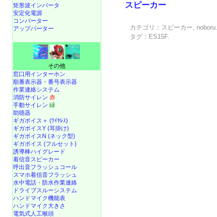
スピーカー
矩形波インバータ
安定化電源
コンバーター
カテゴリ：
スピーカー
,
noboru
アップバーター
タグ：
ES15F
.
その他
窓口用インターホン
順番表示器・番号表示器
作業連絡システム
消防サイレン
赤
手動サイレン
緑
助聴器
ギガボイス＋ (ﾜｲﾔﾚｽ)
ギガボイスY (耳掛け)
ギガボイスN (ネック型)
ギガボイス (フルセット)
誘導棒ハイグレード
着信音スピーカー
呼出音フラッシュコール
スマホ着信音フラッシュ
水中電話
・
防水作業連絡
ドライブスルーシステム
ハンドマイク機能表
ハンドマイク大きさ
電気式人工喉頭