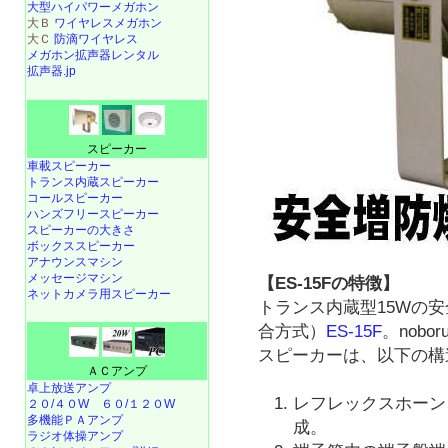
大型ハイパワーメガホン
大Ｂ
ワイヤレスメガホン
大Ｃ
防滴ワイヤレス
メガホン拡声器レンタル
拡声器.jp
スピーカー
車載スピーカー
トランス内蔵スピーカー
コールスピーカー
ハンズフリースピーカー
スピーカーの大きさ
ボックススピーカー
アナウンスマシン
メッセージマシン
【ES-15Fの特徴】
ネットカメラ用スピーカー
トランス内蔵型15Wの
合方式）
ES-15F
。nob
スピーカーは、以下の構
ＡＣアンプ
卓上放送アンプ
レフレックスホーン
２０/４０W
６０/１２０W
多機能ＰＡアンプ
成。
ラジオ体操アンプ