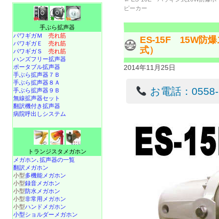
ピーカー
手ぶら拡声器
パワギガＭ
売れ筋
ES-15F 15W
パワギガＥ
売れ筋
式）
パワギガＳ
売れ筋
ハンズフリー拡声器
ポータブル拡声器
2014年11月25日
手ぶら拡声器７Ｂ
手ぶら拡声器８Ａ
お電話：0558-22
手ぶら拡声器９Ｂ
無線拡声器セット
翻訳機付き拡声器
病院呼出しシステム
トランジスタメガホン
メガホン､拡声器の一覧
翻訳メガホン
小型
多機能メガホン
小型
録音メガホン
小型
防水メガホン
小型
非常用メガホン
小型
ハンドメガホン
小型ショルダーメガホン