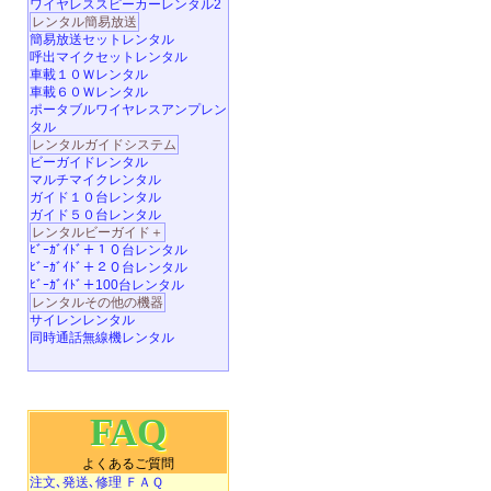
ワイヤレススピーカーレンタル2
レンタル簡易放送
簡易放送セットレンタル
呼出マイクセットレンタル
車載１０Ｗレンタル
車載６０Ｗレンタル
ポータブルワイヤレスアンプレン
タル
レンタルガイドシステム
ビーガイドレンタル
マルチマイクレンタル
ガイド１０台レンタル
ガイド５０台レンタル
レンタルビーガイド＋
ﾋﾞｰｶﾞｲﾄﾞ＋１０台レンタル
ﾋﾞｰｶﾞｲﾄﾞ＋２０台レンタル
ﾋﾞｰｶﾞｲﾄﾞ＋100台レンタル
レンタルその他の機器
サイレンレンタル
同時通話無線機レンタル
FAQ
よくあるご質問
注文､発送､修理 ＦＡＱ