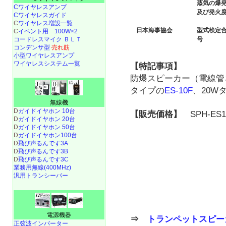
蒸気の爆
Cワイヤレスアンプ
及び発火
Cワイヤレスガイド
C
ワイヤレス増設一覧
日本海事協会
型式検定
C
イベント用 100W×2
号
コードレスマイク ＢＬＴ
コンデンサ型
売れ筋
小型ワイヤレスアンプ
ワイヤレスシステム一覧
【特記事項】
防爆スピーカー（電線管
タイプの
ES-10F
、20W
無線機
D
ガイドイヤホン 10台
【販売価格】
SPH-ES1
D
ガイドイヤホン 20台
D
ガイドイヤホン 50台
D
ガイドイヤホン100台
D
飛び声るんです3A
D
飛び声るんです3B
D
飛び声るんです3C
業務用無線(400MHz)
汎用トランシーバー
電源機器
⇒
トランペットスピー
正弦波インバーター