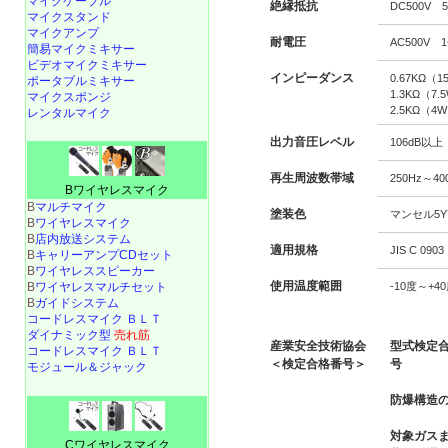
マイクケーブル
絶縁抵抗
DC500V 
マイクスタンド
マイクアンプ
耐電圧
AC500V 
簡易マイクミキサー
ビデオマイクミキサー
インピーダンス
0.67KΩ（
ポータブルミキサー
1.3KΩ（7.
マイクスポンジ
2.5KΩ（4
レンタルマイク
出力音圧レベル
106dB以上
再生周波数帯域
250Hz～40
Bワイヤレスマイク
B
マルチマイク
塗装色
マンセル5Y
B
ワイヤレスマイク
B
店内放送システム
適用規格
JIS C 090
B
キャリーアンプCDセット
B
ワイヤレススピーカー
使用温度範囲
-10度～+4
B
ワイヤレスマルチセット
B
ガイドシステム
コードレスマイク ＢＬＴ
ダイナミック型
売れ筋
産業安全技術協会
型式検定
コードレスマイク ＢＬＴ
＜検定合格番号＞
号
モジュール＆ジャック
防爆構造
対象ガス
Cワイヤレスマイク