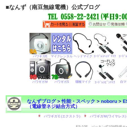
■
なんず（南豆無線電機）公式ブログ
なんずブログ
>
性能・スペック
>
noboru
>
E
（電線管ネジ結合方式）
←
ES-10E パッキン式10W防爆