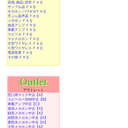
見積､納品､請求 ＦＡＱ
サンプル品 ＦＡＱ
ギガホン パワギガＦＡＱ
手ぶら拡声器 ＦＡＱ
メガホン ＦＡＱ
放送アンプ ＦＡＱ
車載アンプ ＦＡＱ
スピーカ ＦＡＱ
マイクロホン ＦＡＱ
Ｂ型ワイヤレス ＦＡＱ
Ｃ型ワイヤレス ＦＡＱ
電源装置 ＦＡＱ
その他 ＦＡＱ
Outlet
アウトレット
窓口用マイク中古【A】
スピーカー30W中古【B】
車載アンプ中古【C】
肩掛メガホン中古【A】
録音メガホン中古【A】
灰防水メガホン中古【A】
黄防水メガホン中古【A】
大型メガホン中古【A】