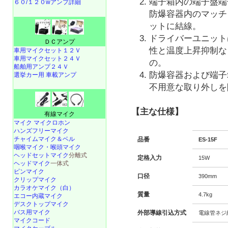
端子箱内の端子盤端
６０/１２０wアンプ詳細
防爆容器内のマッチ
ットに結線。
ドライバーユニット
ＤＣアンプ
性と温度上昇抑制な
車用マイクセット１２Ｖ
車用マイクセット２４Ｖ
の。
船舶用アンプ２４Ｖ
防爆容器および端子
選挙カー用 車載アンプ
不用意な取り外しを
【主な仕様】
有線マイク
マイク マイクロホン
ハンズフリーマイク
チャイムマイク＆ベル
品番
ES-15F
咽喉マイク・喉頭マイク
ヘッドセットマイク
分離式
定格入力
15W
ヘッドマイク
一体式
ピンマイク
口径
390mm
クリップマイク
カラオケマイク（白）
質量
4.7kg
エコー内蔵マイク
デスクトップマイク
バス用マイク
外部導線引込方式
電線管ネジ
マイクコード