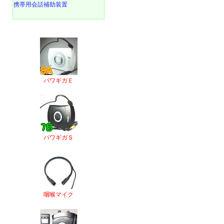
携帯用会話補助装置
パワギガＥ
パワギガＳ
咽喉マイク