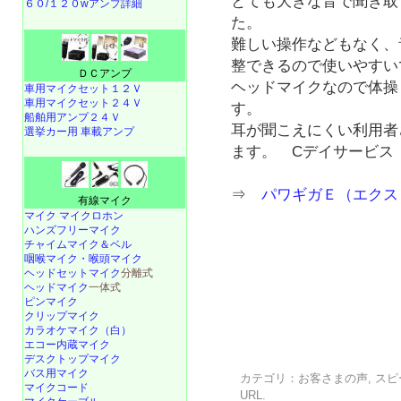
とても大きな音で聞き取
６０/１２０wアンプ詳細
た。
難しい操作などもなく、
整できるので使いやすい
ＤＣアンプ
ヘッドマイクなので体操
車用マイクセット１２Ｖ
車用マイクセット２４Ｖ
す。
船舶用アンプ２４Ｖ
耳が聞こえにくい利用者
選挙カー用 車載アンプ
ます。 Cデイサービス
⇒
パワギガＥ（エクスト
有線マイク
マイク マイクロホン
ハンズフリーマイク
チャイムマイク＆ベル
咽喉マイク・喉頭マイク
ヘッドセットマイク
分離式
ヘッドマイク
一体式
ピンマイク
クリップマイク
カラオケマイク（白）
エコー内蔵マイク
デスクトップマイク
バス用マイク
カテゴリ：
お客さまの声
,
スピ
マイクコード
URL
.