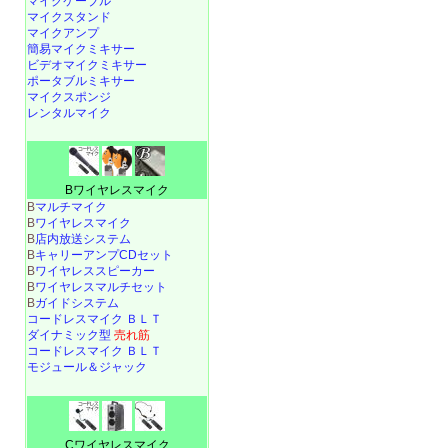
マイクケーブル
マイクスタンド
マイクアンプ
簡易マイクミキサー
ビデオマイクミキサー
ポータブルミキサー
マイクスポンジ
レンタルマイク
Bワイヤレスマイク
B
マルチマイク
B
ワイヤレスマイク
B
店内放送システム
B
キャリーアンプCDセット
B
ワイヤレススピーカー
B
ワイヤレスマルチセット
B
ガイドシステム
コードレスマイク ＢＬＴ
ダイナミック型
売れ筋
コードレスマイク ＢＬＴ
モジュール＆ジャック
Cワイヤレスマイク