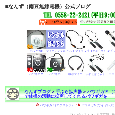
■
なんず（南豆無線電機）公式ブログ
なんずブログ
>
手ぶら拡声器
>
パワギガＥ（
で体操の活動に拡声してくれるパワギガを
←
【レンタル】４０人対応可能 送