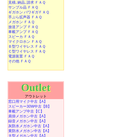
見積､納品､請求 ＦＡＱ
サンプル品 ＦＡＱ
ギガホン パワギガＦＡＱ
手ぶら拡声器 ＦＡＱ
メガホン ＦＡＱ
放送アンプ ＦＡＱ
車載アンプ ＦＡＱ
スピーカ ＦＡＱ
マイクロホン ＦＡＱ
Ｂ型ワイヤレス ＦＡＱ
Ｃ型ワイヤレス ＦＡＱ
電源装置 ＦＡＱ
その他 ＦＡＱ
Outlet
アウトレット
窓口用マイク中古【A】
スピーカー30W中古【B】
車載アンプ中古【C】
肩掛メガホン中古【A】
録音メガホン中古【A】
灰防水メガホン中古【A】
黄防水メガホン中古【A】
大型メガホン中古【A】