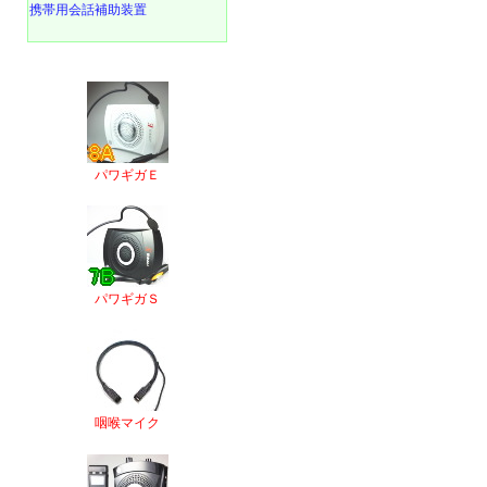
携帯用会話補助装置
パワギガＥ
パワギガＳ
咽喉マイク