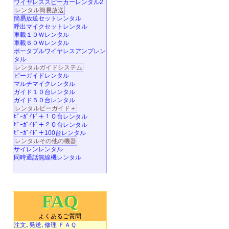
ワイヤレススピーカーレンタル2
レンタル簡易放送
簡易放送セットレンタル
呼出マイクセットレンタル
車載１０Ｗレンタル
車載６０Ｗレンタル
ポータブルワイヤレスアンプレン
タル
レンタルガイドシステム
ビーガイドレンタル
マルチマイクレンタル
ガイド１０台レンタル
ガイド５０台レンタル
レンタルビーガイド＋
ﾋﾞｰｶﾞｲﾄﾞ＋１０台レンタル
ﾋﾞｰｶﾞｲﾄﾞ＋２０台レンタル
ﾋﾞｰｶﾞｲﾄﾞ＋100台レンタル
レンタルその他の機器
サイレンレンタル
同時通話無線機レンタル
FAQ
よくあるご質問
注文､発送､修理 ＦＡＱ