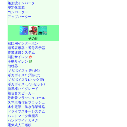
矩形波インバータ
安定化電源
コンバーター
アップバーター
その他
窓口用インターホン
順番表示器・番号表示器
作業連絡システム
消防サイレン
赤
手動サイレン
緑
助聴器
ギガボイス＋ (ﾜｲﾔﾚｽ)
ギガボイスY (耳掛け)
ギガボイスN (ネック型)
ギガボイス (フルセット)
誘導棒ハイグレード
着信音スピーカー
呼出音フラッシュコール
スマホ着信音フラッシュ
水中電話
・
防水作業連絡
ドライブスルーシステム
ハンドマイク機能表
ハンドマイク大きさ
電気式人工喉頭