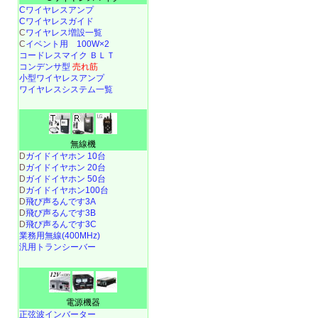
Cワイヤレスアンプ
Cワイヤレスガイド
C
ワイヤレス増設一覧
C
イベント用 100W×2
コードレスマイク ＢＬＴ
コンデンサ型
売れ筋
小型ワイヤレスアンプ
ワイヤレスシステム一覧
無線機
D
ガイドイヤホン 10台
D
ガイドイヤホン 20台
D
ガイドイヤホン 50台
D
ガイドイヤホン100台
D
飛び声るんです3A
D
飛び声るんです3B
D
飛び声るんです3C
業務用無線(400MHz)
汎用トランシーバー
電源機器
正弦波インバーター