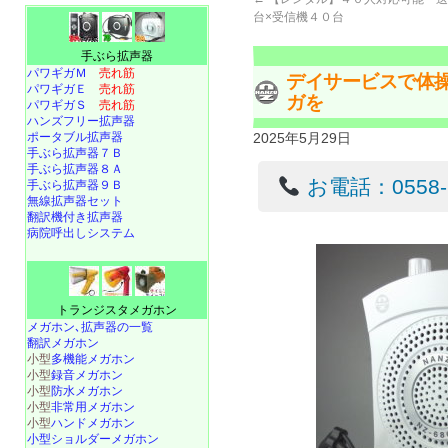
台×受信機４０台
手ぶら拡声器
パワギガＭ
売れ筋
デイサービスで体
パワギガＥ
売れ筋
ガを
パワギガＳ
売れ筋
ハンズフリー拡声器
ポータブル拡声器
2025年5月29日
手ぶら拡声器７Ｂ
手ぶら拡声器８Ａ
お電話：0558-22
手ぶら拡声器９Ｂ
無線拡声器セット
翻訳機付き拡声器
病院呼出しシステム
トランジスタメガホン
メガホン､拡声器の一覧
翻訳メガホン
小型
多機能メガホン
小型
録音メガホン
小型
防水メガホン
小型
非常用メガホン
小型
ハンドメガホン
小型ショルダーメガホン