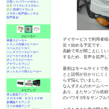
大型ハイパワーメガホン
大Ｂ
ワイヤレスメガホン
大Ｃ
防滴ワイヤレス
メガホン拡声器レンタル
拡声器.jp
スピーカー
デイサービスで利用者様
車載スピーカー
トランス内蔵スピーカー
近々始める予定です。
コールスピーカー
高齢で耳が聞こえにくい
ハンズフリースピーカー
スピーカーの大きさ
するため、音声を拡声し
ボックススピーカー
アナウンスマシン
メッセージマシン
最初はモールサイトで色
ネットカメラ用スピーカー
とと説明が分かりにくく
らず悩んでいました。
なんずさんのホームペー
ＡＣアンプ
あり、またサンプル依頼
卓上放送アンプ
のパワギガEをサンプル
２０/４０W
６０/１２０W
多機能ＰＡアンプ
ラジオ体操アンプ