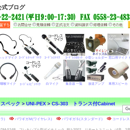
公式ブログ
・スペック
>
UNI-PEX
>
CS-303 トランス付Cabinet
DM-524B フレキシブル型ダイナミック
RU-2002 リモートユニット（4音、2