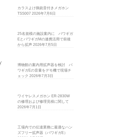
カラスよけ猟銃音付きメガホン
TSS007
2026年7月6日
25名規模の施設案内に パワギガ
EとパワギガMの連携活用で前後
から拡声
2026年7月5日
ざ
博物館の案内用拡声器を検討 パ
ワギガEの音量をデモ機で現場チ
ェック
2026年7月3日
ワイヤレスメガホン ER-2830W
の修理および修理見積に関して
2026年7月1日
工場内での伝達業務に最適なハン
ズフリー拡声器（パワギガE）