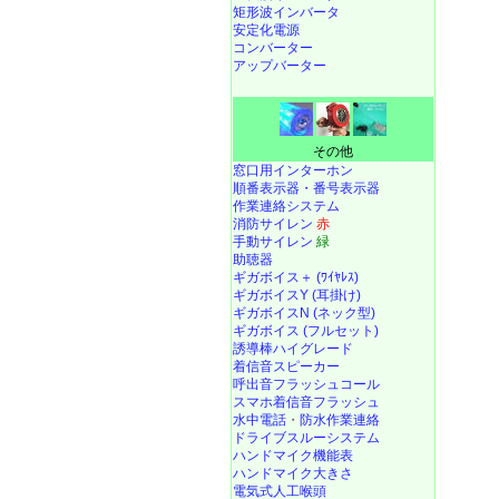
矩形波インバータ
安定化電源
コンバーター
アップバーター
その他
窓口用インターホン
順番表示器・番号表示器
作業連絡システム
消防サイレン
赤
手動サイレン
緑
助聴器
ギガボイス＋ (ﾜｲﾔﾚｽ)
ギガボイスY (耳掛け)
ギガボイスN (ネック型)
ギガボイス (フルセット)
誘導棒ハイグレード
着信音スピーカー
呼出音フラッシュコール
スマホ着信音フラッシュ
水中電話
・
防水作業連絡
ドライブスルーシステム
ハンドマイク機能表
ハンドマイク大きさ
電気式人工喉頭