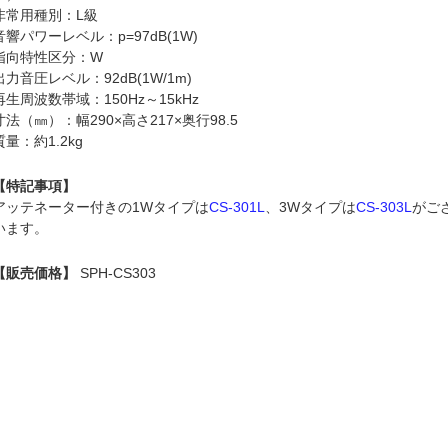
非常用種別：L級
音響パワーレベル：p=97dB(1W)
指向特性区分：W
出力音圧レベル：92dB(1W/1m)
再生周波数帯域：150Hz～15kHz
寸法（㎜）：幅290×高さ217×奥行98.5
質量：約1.2kg
【特記事項】
アッテネーター付きの1Wタイプは
CS-301L
、3Wタイプは
CS-303L
がご
います。
【販売価格】
SPH-CS303