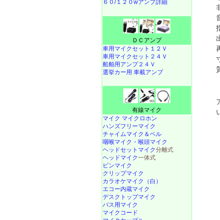
６０/１２０wアンプ詳細
ＤＣアンプ
車用マイクセット１２Ｖ
車用マイクセット２４Ｖ
船舶用アンプ２４Ｖ
選挙カー用 車載アンプ
有線マイク
マイク マイクロホン
ハンズフリーマイク
チャイムマイク＆ベル
咽喉マイク・喉頭マイク
ヘッドセットマイク
分離式
ヘッドマイク
一体式
ピンマイク
クリップマイク
カラオケマイク（白）
エコー内蔵マイク
デスクトップマイク
バス用マイク
マイクコード