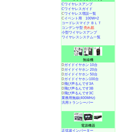
Cワイヤレスアンプ
Cワイヤレスガイド
C
ワイヤレス増設一覧
C
イベント用 100W×2
コードレスマイク ＢＬＴ
コンデンサ型
売れ筋
小型ワイヤレスアンプ
ワイヤレスシステム一覧
無線機
D
ガイドイヤホン 10台
D
ガイドイヤホン 20台
D
ガイドイヤホン 50台
D
ガイドイヤホン100台
D
飛び声るんです3A
D
飛び声るんです3B
D
飛び声るんです3C
業務用無線(400MHz)
汎用トランシーバー
電源機器
正弦波インバーター