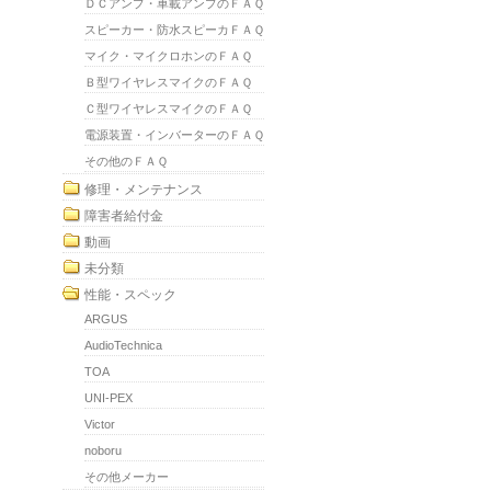
ＤＣアンプ・車載アンプのＦＡＱ
スピーカー・防水スピーカＦＡＱ
マイク・マイクロホンのＦＡＱ
Ｂ型ワイヤレスマイクのＦＡＱ
Ｃ型ワイヤレスマイクのＦＡＱ
電源装置・インバーターのＦＡＱ
その他のＦＡＱ
修理・メンテナンス
障害者給付金
動画
未分類
性能・スペック
ARGUS
AudioTechnica
TOA
UNI-PEX
Victor
noboru
その他メーカー