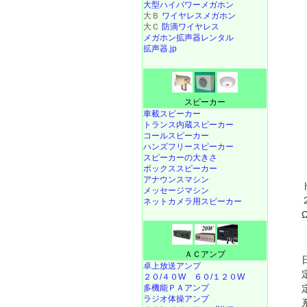
大型ハイパワーメガホン
大Ｂ
ワイヤレスメガホン
大Ｃ
防滴ワイヤレス
メガホン拡声器レンタル
拡声器.jp
スピーカー
車載スピーカー
トランス内蔵スピーカー
コールスピーカー
ハンズフリースピーカー
スピーカーの大きさ
ボックススピーカー
アナウンスマシン
メッセージマシン
ネットカメラ用スピーカー
ＡＣアンプ
卓上放送アンプ
２０/４０W
６０/１２０W
多機能ＰＡアンプ
ラジオ体操アンプ