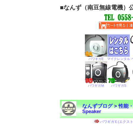
■
なんず（南豆無線電機）
なんずブログ
>
性能
Speaker
←