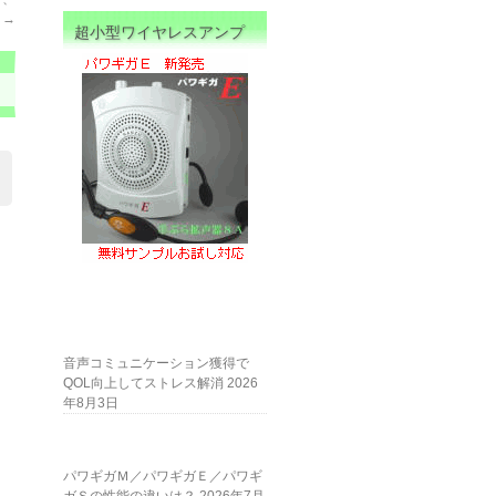
）
→
超小型ワイヤレスアンプ
音声コミュニケーション獲得で
QOL向上してストレス解消
2026
年8月3日
パワギガＭ／パワギガＥ／パワギ