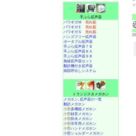
マ
手ぶら拡声器
パワギガＭ
売れ筋
パワギガＥ
売れ筋
パワギガＳ
売れ筋
2
ハンズフリー拡声器
ポータブル拡声器
手ぶら拡声器７Ｂ
手ぶら拡声器８Ａ
手ぶら拡声器９Ｂ
無線拡声器セット
翻訳機付き拡声器
病院呼出しシステム
トランジスタメガホン
メガホン､拡声器の一覧
翻訳メガホン
小型
多機能メガホン
小型
録音メガホン
小型
防水メガホン
小型
非常用メガホン
小型
ハンドメガホン
小型ショルダーメガホン