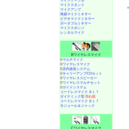
マイクケーブル
マイクスタンド
マイクアンプ
簡易マイクミキサー
ビデオマイクミキサー
ポータブルミキサー
マイクスポンジ
レンタルマイク
Bワイヤレスマイク
B
マルチマイク
B
ワイヤレスマイク
B
店内放送システム
B
キャリーアンプCDセット
B
ワイヤレススピーカー
B
ワイヤレスマルチセット
B
ガイドシステム
コードレスマイク ＢＬＴ
ダイナミック型
売れ筋
コードレスマイク ＢＬＴ
モジュール＆ジャック
Cワイヤレスマイク