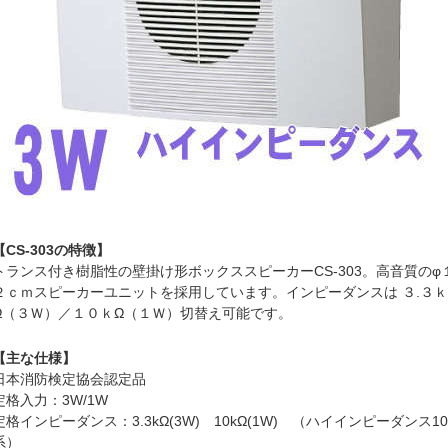
【CS-303の特徴】
トランス付き樹脂性の壁掛け形ボックススピーカーCS-303。高音質のφ
２ｃｍスピーカーユニットを採用しています。インピーダンスは ３.３
Ω（３Ｗ）／１０ｋΩ（１Ｗ）切替え可能です。
【主な仕様】
日本消防検定協会認定品
定格入力：3W/1W
定格インピーダンス：3.3kΩ(3W) 10kΩ(1W) （ハイインピーダンス10
系）