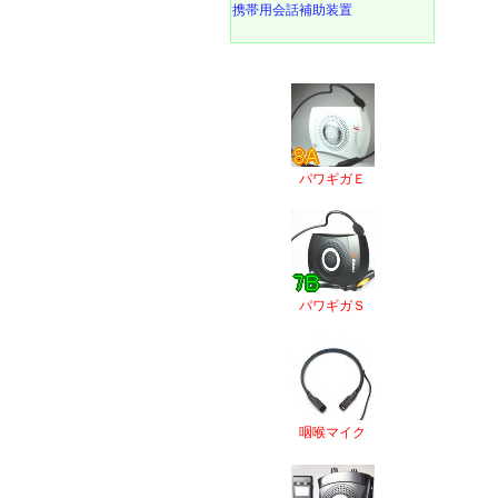
携帯用会話補助装置
パワギガＥ
パワギガＳ
咽喉マイク