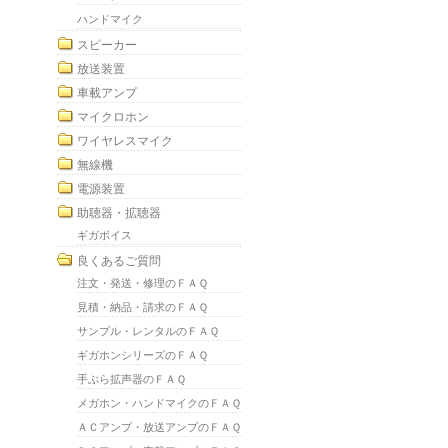
ハンドマイク
スピーカー
放送装置
車載アンプ
マイクロホン
ワイヤレスマイク
無線機
電源装置
助聴器・拡聴器
ギガボイス
良くあるご質問
注文・発送・修理のＦＡＱ
見積・納品・請求のＦＡＱ
サンプル・レンタルのＦＡＱ
ギガホンシリーズのＦＡＱ
手ぶら拡声器のＦＡＱ
メガホン・ハンドマイクのＦＡＱ
ＡＣアンプ・放送アンプのＦＡＱ