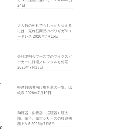
ガＳの性能の違いは？
2026年7月
24日
大人数の朝礼でもしっかり伝える
には 売れ筋商品のパワギガMコ
ードレス
2026年7月15日
会社説明会ブースでのマイクスピ
ーカーに好適／レンタルも対応
2026年7月13日
１
軽度難聴者向け集音器の一覧、比
ｋ
較表
2026年7月10日
助聴器（集音器・拡聴器）聴太
郎、聴子、聴吉シリーズの後継機
種 HA-6
2026年7月8日
0