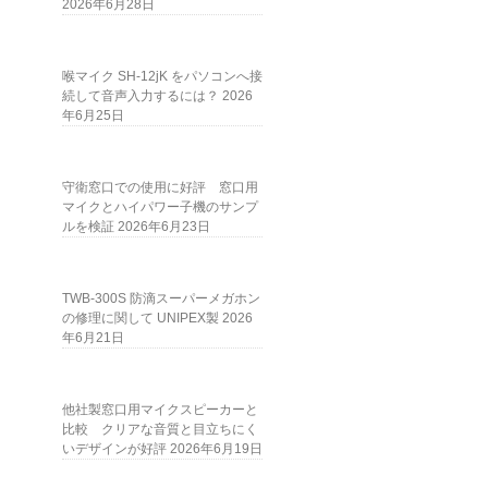
2026年6月28日
喉マイク SH-12jK をパソコンへ接
続して音声入力するには？
2026
年6月25日
守衛窓口での使用に好評 窓口用
マイクとハイパワー子機のサンプ
ルを検証
2026年6月23日
TWB-300S 防滴スーパーメガホン
の修理に関して UNIPEX製
2026
年6月21日
他社製窓口用マイクスピーカーと
比較 クリアな音質と目立ちにく
いデザインが好評
2026年6月19日