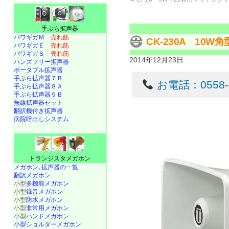
手ぶら拡声器
パワギガＭ
売れ筋
CK-230A 10
パワギガＥ
売れ筋
パワギガＳ
売れ筋
2014年12月23日
ハンズフリー拡声器
ポータブル拡声器
手ぶら拡声器７Ｂ
お電話：0558-22
手ぶら拡声器８Ａ
手ぶら拡声器９Ｂ
無線拡声器セット
翻訳機付き拡声器
病院呼出しシステム
トランジスタメガホン
メガホン､拡声器の一覧
翻訳メガホン
小型
多機能メガホン
小型
録音メガホン
小型
防水メガホン
小型
非常用メガホン
小型
ハンドメガホン
小型ショルダーメガホン