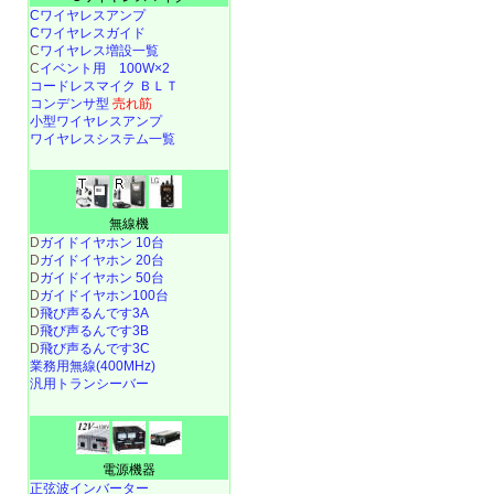
Cワイヤレスアンプ
Cワイヤレスガイド
C
ワイヤレス増設一覧
C
イベント用 100W×2
コードレスマイク ＢＬＴ
コンデンサ型
売れ筋
小型ワイヤレスアンプ
ワイヤレスシステム一覧
無線機
D
ガイドイヤホン 10台
D
ガイドイヤホン 20台
D
ガイドイヤホン 50台
D
ガイドイヤホン100台
D
飛び声るんです3A
D
飛び声るんです3B
D
飛び声るんです3C
業務用無線(400MHz)
汎用トランシーバー
電源機器
正弦波インバーター