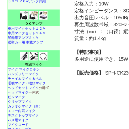
６０/１２０wアンプ詳細
定格入力：10W
定格インピーダンス：8
出力音圧レベル：105dB(1
ＤＣアンプ
再生周波数帯域：320Hz～
車用マイクセット１２Ｖ
寸法（㎜）：（口径）縦152
車用マイクセット２４Ｖ
船舶用アンプ２４Ｖ
質量：約1.4kg
選挙カー用 車載アンプ
【特記事項】
多用途に使用でき、15
有線マイク
マイク マイクロホン
【販売価格】
SPH-CK23
ハンズフリーマイク
チャイムマイク＆ベル
咽喉マイク・喉頭マイク
ヘッドセットマイク
分離式
ヘッドマイク
一体式
ピンマイク
クリップマイク
カラオケマイク（白）
エコー内蔵マイク
デスクトップマイク
バス用マイク
マイクコード