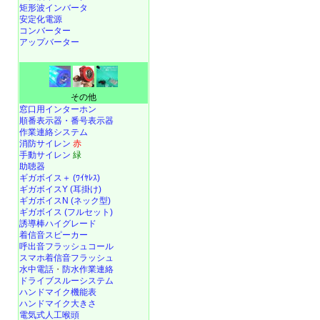
矩形波インバータ
安定化電源
コンバーター
アップバーター
その他
窓口用インターホン
順番表示器・番号表示器
作業連絡システム
消防サイレン
赤
手動サイレン
緑
助聴器
ギガボイス＋ (ﾜｲﾔﾚｽ)
ギガボイスY (耳掛け)
ギガボイスN (ネック型)
ギガボイス (フルセット)
誘導棒ハイグレード
着信音スピーカー
呼出音フラッシュコール
スマホ着信音フラッシュ
水中電話
・
防水作業連絡
ドライブスルーシステム
ハンドマイク機能表
ハンドマイク大きさ
電気式人工喉頭