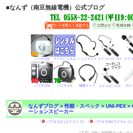
■
なんず（南豆無線電機）公式ブログ
なんずブログ
>
性能・スペック
>
UNI-PEX
>
ーションスピーカー
←
LT-20 5W～20W用マッチング