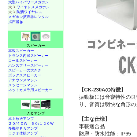
大型ハイパワーメガホン
大Ｂ
ワイヤレスメガホン
大Ｃ
防滴ワイヤレス
メガホン拡声器レンタル
拡声器.jp
スピーカー
車載スピーカー
トランス内蔵スピーカー
コールスピーカー
ハンズフリースピーカー
スピーカーの大きさ
ボックススピーカー
アナウンスマシン
メッセージマシン
【CK-230Aの特徴】
ネットカメラ用スピーカー
振動板には音響特性の良
り、音質は明快な角形の
ＡＣアンプ
【主な仕様】
卓上放送アンプ
２０/４０W
６０/１２０W
車載適合品
多機能ＰＡアンプ
防塵・防水性能：IP65
ラジオ体操アンプ