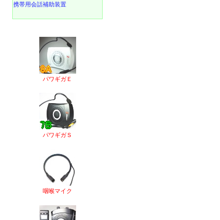
携帯用会話補助装置
パワギガＥ
パワギガＳ
咽喉マイク