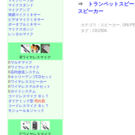
マイクケーブル
⇒
トランペットスピー
マイクスタンド
マイクアンプ
スピーカー
簡易マイクミキサー
ビデオマイクミキサー
ポータブルミキサー
カテゴリ：
スピーカー
,
UNI-P
マイクスポンジ
タグ：
CK230A
.
レンタルマイク
Bワイヤレスマイク
B
マルチマイク
B
ワイヤレスマイク
B
店内放送システム
B
キャリーアンプCDセット
B
ワイヤレススピーカー
B
ワイヤレスマルチセット
B
ガイドシステム
コードレスマイク ＢＬＴ
ダイナミック型
売れ筋
コードレスマイク ＢＬＴ
モジュール＆ジャック
Cワイヤレスマイク