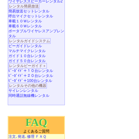
ワイヤレススピーカーレンタル2
レンタル簡易放送
簡易放送セットレンタル
呼出マイクセットレンタル
車載１０Ｗレンタル
車載６０Ｗレンタル
ポータブルワイヤレスアンプレン
タル
レンタルガイドシステム
ビーガイドレンタル
マルチマイクレンタル
ガイド１０台レンタル
ガイド５０台レンタル
レンタルビーガイド＋
ﾋﾞｰｶﾞｲﾄﾞ＋１０台レンタル
ﾋﾞｰｶﾞｲﾄﾞ＋２０台レンタル
ﾋﾞｰｶﾞｲﾄﾞ＋100台レンタル
レンタルその他の機器
サイレンレンタル
同時通話無線機レンタル
FAQ
よくあるご質問
注文､発送､修理 ＦＡＱ