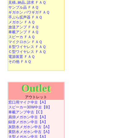
見積､納品､請求 ＦＡＱ
サンプル品 ＦＡＱ
ギガホン パワギガＦＡＱ
手ぶら拡声器 ＦＡＱ
メガホン ＦＡＱ
放送アンプ ＦＡＱ
車載アンプ ＦＡＱ
スピーカ ＦＡＱ
マイクロホン ＦＡＱ
Ｂ型ワイヤレス ＦＡＱ
Ｃ型ワイヤレス ＦＡＱ
電源装置 ＦＡＱ
その他 ＦＡＱ
Outlet
アウトレット
窓口用マイク中古【A】
スピーカー30W中古【B】
車載アンプ中古【C】
肩掛メガホン中古【A】
録音メガホン中古【A】
灰防水メガホン中古【A】
黄防水メガホン中古【A】
大型メガホン中古【A】