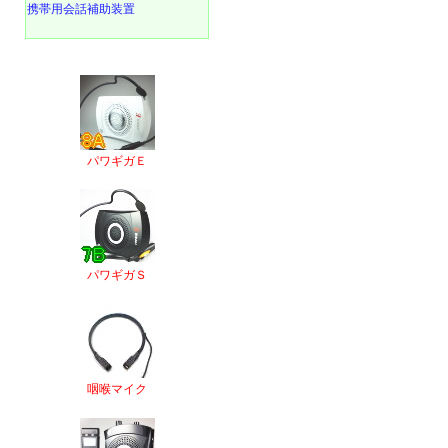
携帯用会話補助装置
パワギガＥ
パワギガＳ
咽喉マイク