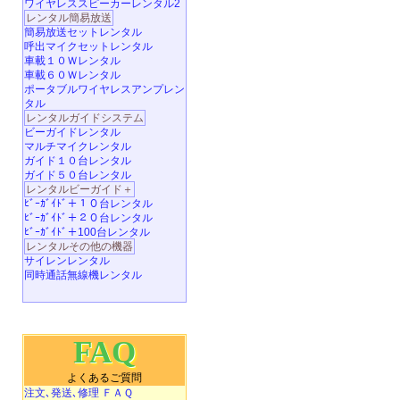
ワイヤレススピーカーレンタル2
レンタル簡易放送
簡易放送セットレンタル
呼出マイクセットレンタル
車載１０Ｗレンタル
車載６０Ｗレンタル
ポータブルワイヤレスアンプレン
タル
レンタルガイドシステム
ビーガイドレンタル
マルチマイクレンタル
ガイド１０台レンタル
ガイド５０台レンタル
レンタルビーガイド＋
ﾋﾞｰｶﾞｲﾄﾞ＋１０台レンタル
ﾋﾞｰｶﾞｲﾄﾞ＋２０台レンタル
ﾋﾞｰｶﾞｲﾄﾞ＋100台レンタル
レンタルその他の機器
サイレンレンタル
同時通話無線機レンタル
FAQ
よくあるご質問
注文､発送､修理 ＦＡＱ