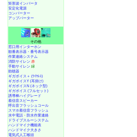
矩形波インバータ
安定化電源
コンバーター
アップバーター
その他
窓口用インターホン
順番表示器・番号表示器
作業連絡システム
消防サイレン
赤
手動サイレン
緑
助聴器
ギガボイス＋ (ﾜｲﾔﾚｽ)
ギガボイスY (耳掛け)
ギガボイスN (ネック型)
ギガボイス (フルセット)
誘導棒ハイグレード
着信音スピーカー
呼出音フラッシュコール
スマホ着信音フラッシュ
水中電話
・
防水作業連絡
ドライブスルーシステム
ハンドマイク機能表
ハンドマイク大きさ
電気式人工喉頭