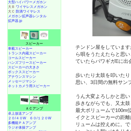
大型ハイパワーメガホン
大Ｂ
ワイヤレスメガホン
大Ｃ
防滴ワイヤレス
メガホン拡声器レンタル
拡声器.jp
スピーカー
チンドン屋をしています
車載スピーカー
トランス内蔵スピーカー
ら唄をうたえたらと思い
コールスピーカー
ていたらパワギガEに出
ハンズフリースピーカー
スピーカーの大きさ
ボックススピーカー
歩いたり太鼓を叩いたり
アナウンスマシン
メッセージマシン
思い、3日間の無料サン
ネットカメラ用スピーカー
うん大変よろしかと思い
歩きながらでも、又太鼓
ＡＣアンプ
最大ボリュームで100
卓上放送アンプ
イクとスピーカーの距離
２０/４０W
６０/１２０W
多機能ＰＡアンプ
リュームは控えめに。で
ラジオ体操アンプ