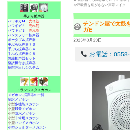
や呼吸音を逃がさない声帯マイク
手ぶら拡声器
パワギガＭ
売れ筋
チンドン屋で太鼓
パワギガＥ
売れ筋
ガE
パワギガＳ
売れ筋
ハンズフリー拡声器
ポータブル拡声器
2025年9月29日
手ぶら拡声器７Ｂ
手ぶら拡声器８Ａ
お電話：0558-22
手ぶら拡声器９Ｂ
無線拡声器セット
翻訳機付き拡声器
病院呼出しシステム
トランジスタメガホン
メガホン､拡声器の一覧
翻訳メガホン
小型
多機能メガホン
小型
録音メガホン
小型
防水メガホン
小型
非常用メガホン
小型
ハンドメガホン
小型ショルダーメガホン