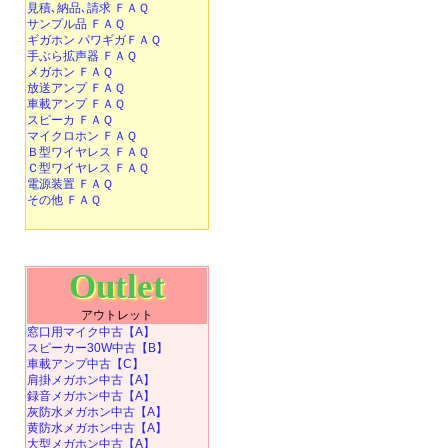
見積､納品､請求 ＦＡＱ
サンプル品 ＦＡＱ
ギガホン パワギガＦＡＱ
手ぶら拡声器 ＦＡＱ
メガホン ＦＡＱ
放送アンプ ＦＡＱ
車載アンプ ＦＡＱ
スピーカ ＦＡＱ
マイクロホン ＦＡＱ
Ｂ型ワイヤレス ＦＡＱ
Ｃ型ワイヤレス ＦＡＱ
電源装置 ＦＡＱ
その他 ＦＡＱ
Outlet
アウトレット
窓口用マイク中古【A】
スピーカー30W中古【B】
車載アンプ中古【C】
肩掛メガホン中古【A】
録音メガホン中古【A】
灰防水メガホン中古【A】
黄防水メガホン中古【A】
大型メガホン中古【A】