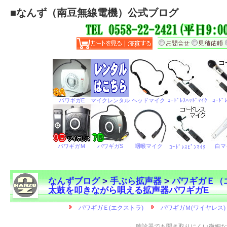
■
なんず（南豆無線電機）公式ブログ
なんずブログ
>
手ぶら拡声器
>
パワギガＥ（
太鼓を叩きながら唄える拡声器パワギガE
←
聴診器でも聞き取りにくい微細な