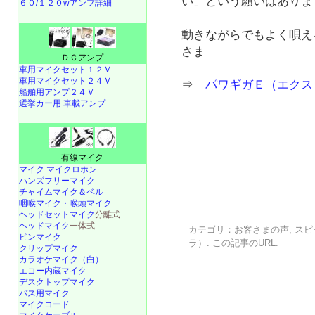
い」という願いはありま
６０/１２０wアンプ詳細
動きながらでもよく唄え
さま
ＤＣアンプ
車用マイクセット１２Ｖ
車用マイクセット２４Ｖ
⇒
パワギガＥ（エクスト
船舶用アンプ２４Ｖ
選挙カー用 車載アンプ
有線マイク
マイク マイクロホン
ハンズフリーマイク
チャイムマイク＆ベル
咽喉マイク・喉頭マイク
ヘッドセットマイク
分離式
ヘッドマイク
一体式
カテゴリ：
お客さまの声
,
スピ
ピンマイク
ラ）
. この記事の
URL
.
クリップマイク
カラオケマイク（白）
エコー内蔵マイク
デスクトップマイク
バス用マイク
マイクコード