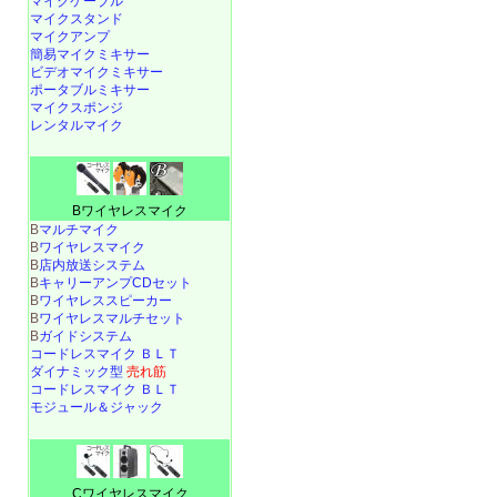
マイクケーブル
マイクスタンド
マイクアンプ
簡易マイクミキサー
ビデオマイクミキサー
ポータブルミキサー
マイクスポンジ
レンタルマイク
Bワイヤレスマイク
B
マルチマイク
B
ワイヤレスマイク
B
店内放送システム
B
キャリーアンプCDセット
B
ワイヤレススピーカー
B
ワイヤレスマルチセット
B
ガイドシステム
コードレスマイク ＢＬＴ
ダイナミック型
売れ筋
コードレスマイク ＢＬＴ
モジュール＆ジャック
Cワイヤレスマイク