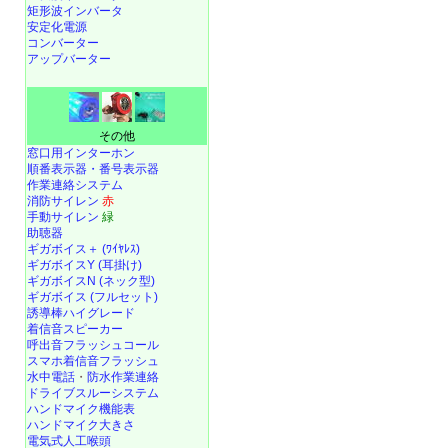
矩形波インバータ
安定化電源
コンバーター
アップバーター
その他
窓口用インターホン
順番表示器・番号表示器
作業連絡システム
消防サイレン
赤
手動サイレン
緑
助聴器
ギガボイス＋ (ﾜｲﾔﾚｽ)
ギガボイスY (耳掛け)
ギガボイスN (ネック型)
ギガボイス (フルセット)
誘導棒ハイグレード
着信音スピーカー
呼出音フラッシュコール
スマホ着信音フラッシュ
水中電話
・
防水作業連絡
ドライブスルーシステム
ハンドマイク機能表
ハンドマイク大きさ
電気式人工喉頭