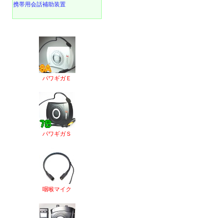
携帯用会話補助装置
パワギガＥ
パワギガＳ
咽喉マイク