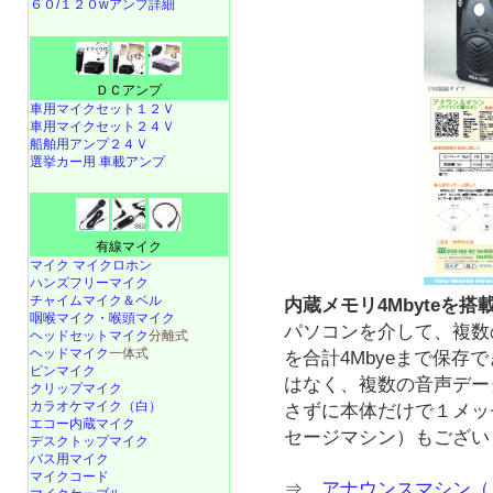
６０/１２０wアンプ詳細
ＤＣアンプ
車用マイクセット１２Ｖ
車用マイクセット２４Ｖ
船舶用アンプ２４Ｖ
選挙カー用 車載アンプ
有線マイク
マイク マイクロホン
ハンズフリーマイク
チャイムマイク＆ベル
内蔵メモリ4Mbyteを搭
咽喉マイク・喉頭マイク
パソコンを介して、複数
ヘッドセットマイク
分離式
ヘッドマイク
一体式
を合計4Mbyeまで保存
ピンマイク
はなく、複数の音声デー
クリップマイク
カラオケマイク（白）
さずに本体だけで１メッ
エコー内蔵マイク
セージマシン）もござい
デスクトップマイク
バス用マイク
マイクコード
⇒
アナウンスマシン（人