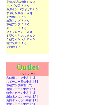
見積､納品､請求 ＦＡＱ
サンプル品 ＦＡＱ
ギガホン パワギガＦＡＱ
手ぶら拡声器 ＦＡＱ
メガホン ＦＡＱ
放送アンプ ＦＡＱ
車載アンプ ＦＡＱ
スピーカ ＦＡＱ
マイクロホン ＦＡＱ
Ｂ型ワイヤレス ＦＡＱ
Ｃ型ワイヤレス ＦＡＱ
電源装置 ＦＡＱ
その他 ＦＡＱ
Outlet
アウトレット
窓口用マイク中古【A】
スピーカー30W中古【B】
車載アンプ中古【C】
肩掛メガホン中古【A】
録音メガホン中古【A】
灰防水メガホン中古【A】
黄防水メガホン中古【A】
大型メガホン中古【A】