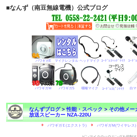
■
なんず（南豆無線電機）公式ブログ
なんずブログ
>
性能・スペック
>
その他メー
放送スピーカー NZA-220U
←
ピンマイクのハウリングを抑制す