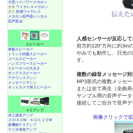
大型ハイパワーメガホン
大Ｂ
ワイヤレスメガホン
大Ｃ
防滴ワイヤレス
メガホン拡声器レンタル
拡声器.jp
人感センサーが反応して
スピーカー
前方約120°方向に約3
車載スピーカー
やみでも動作し、日光の
トランス内蔵スピーカー
コールスピーカー
す。
ハンズフリースピーカー
スピーカーの大きさ
ボックススピーカー
複数の録音メッセージ対
アナウンスマシン
MP3形式の複数メッセ
メッセージマシン
ネットカメラ用スピーカー
または全て再生（全曲再
サンプル用の音声データ
接続してご自分で音声デ
ＡＣアンプ
卓上放送アンプ
画像クリックで拡
２０/４０W
６０/１２０W
多機能ＰＡアンプ
ラジオ体操アンプ