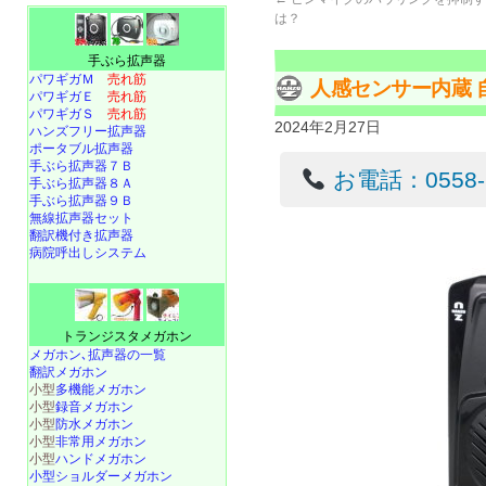
は？
手ぶら拡声器
パワギガＭ
売れ筋
人感センサー内蔵 自
パワギガＥ
売れ筋
パワギガＳ
売れ筋
2024年2月27日
ハンズフリー拡声器
ポータブル拡声器
手ぶら拡声器７Ｂ
お電話：0558-22
手ぶら拡声器８Ａ
手ぶら拡声器９Ｂ
無線拡声器セット
翻訳機付き拡声器
病院呼出しシステム
トランジスタメガホン
メガホン､拡声器の一覧
翻訳メガホン
小型
多機能メガホン
小型
録音メガホン
小型
防水メガホン
小型
非常用メガホン
小型
ハンドメガホン
小型ショルダーメガホン