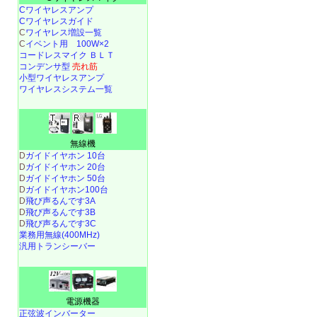
Cワイヤレスアンプ
Cワイヤレスガイド
C
ワイヤレス増設一覧
C
イベント用 100W×2
コードレスマイク ＢＬＴ
コンデンサ型
売れ筋
小型ワイヤレスアンプ
ワイヤレスシステム一覧
無線機
D
ガイドイヤホン 10台
D
ガイドイヤホン 20台
D
ガイドイヤホン 50台
D
ガイドイヤホン100台
D
飛び声るんです3A
D
飛び声るんです3B
D
飛び声るんです3C
業務用無線(400MHz)
汎用トランシーバー
電源機器
正弦波インバーター