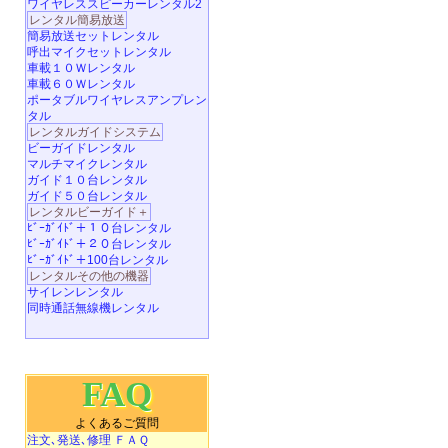
ワイヤレススピーカーレンタル2
レンタル簡易放送
簡易放送セットレンタル
呼出マイクセットレンタル
車載１０Ｗレンタル
車載６０Ｗレンタル
ポータブルワイヤレスアンプレン
タル
レンタルガイドシステム
ビーガイドレンタル
マルチマイクレンタル
ガイド１０台レンタル
ガイド５０台レンタル
レンタルビーガイド＋
ﾋﾞｰｶﾞｲﾄﾞ＋１０台レンタル
ﾋﾞｰｶﾞｲﾄﾞ＋２０台レンタル
ﾋﾞｰｶﾞｲﾄﾞ＋100台レンタル
レンタルその他の機器
サイレンレンタル
同時通話無線機レンタル
FAQ
よくあるご質問
注文､発送､修理 ＦＡＱ