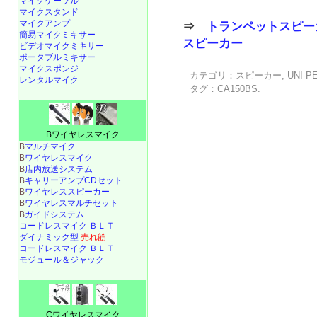
マイクケーブル
マイクスタンド
マイクアンプ
⇒
トランペットスピー
簡易マイクミキサー
スピーカー
ビデオマイクミキサー
ポータブルミキサー
マイクスポンジ
カテゴリ：
スピーカー
,
UNI-P
レンタルマイク
タグ：
CA150BS
.
Bワイヤレスマイク
B
マルチマイク
B
ワイヤレスマイク
B
店内放送システム
B
キャリーアンプCDセット
B
ワイヤレススピーカー
B
ワイヤレスマルチセット
B
ガイドシステム
コードレスマイク ＢＬＴ
ダイナミック型
売れ筋
コードレスマイク ＢＬＴ
モジュール＆ジャック
Cワイヤレスマイク