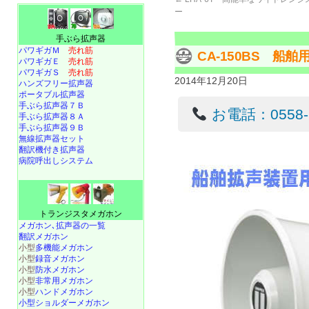
ー
手ぶら拡声器
パワギガＭ
売れ筋
CA-150BS 船舶
パワギガＥ
売れ筋
パワギガＳ
売れ筋
2014年12月20日
ハンズフリー拡声器
ポータブル拡声器
手ぶら拡声器７Ｂ
お電話：0558-22
手ぶら拡声器８Ａ
手ぶら拡声器９Ｂ
無線拡声器セット
翻訳機付き拡声器
病院呼出しシステム
トランジスタメガホン
メガホン､拡声器の一覧
翻訳メガホン
小型
多機能メガホン
小型
録音メガホン
小型
防水メガホン
小型
非常用メガホン
小型
ハンドメガホン
小型ショルダーメガホン