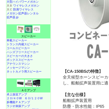
大型ハイパワーメガホン
大Ｂ
ワイヤレスメガホン
大Ｃ
防滴ワイヤレス
メガホン拡声器レンタル
拡声器.jp
スピーカー
車載スピーカー
トランス内蔵スピーカー
コールスピーカー
ハンズフリースピーカー
スピーカーの大きさ
ボックススピーカー
アナウンスマシン
メッセージマシン
【CA-150BSの特徴】
ネットカメラ用スピーカー
全天候型ホーンスピーカ
し、船舶拡声装置用に適
ＡＣアンプ
【主な仕様】
卓上放送アンプ
２０/４０W
６０/１２０W
船舶拡声装置用
多機能ＰＡアンプ
防塵・防水性能：IP65
ラジオ体操アンプ