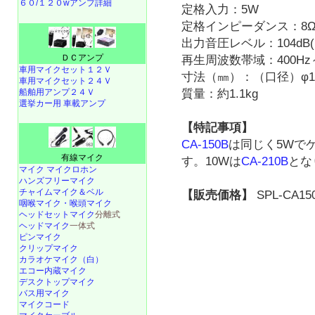
６０/１２０wアンプ詳細
定格入力：5W
定格インピーダンス：8
出力音圧レベル：104dB(1
ＤＣアンプ
再生周波数帯域：400Hz～
車用マイクセット１２Ｖ
寸法（㎜）：（口径）φ15
車用マイクセット２４Ｖ
船舶用アンプ２４Ｖ
質量：約1.1kg
選挙カー用 車載アンプ
【特記事項】
CA-150B
は同じく5Wでケ
有線マイク
す。10Wは
CA-210B
とな
マイク マイクロホン
ハンズフリーマイク
チャイムマイク＆ベル
【販売価格】
SPL-CA15
咽喉マイク・喉頭マイク
ヘッドセットマイク
分離式
ヘッドマイク
一体式
ピンマイク
クリップマイク
カラオケマイク（白）
エコー内蔵マイク
デスクトップマイク
バス用マイク
マイクコード