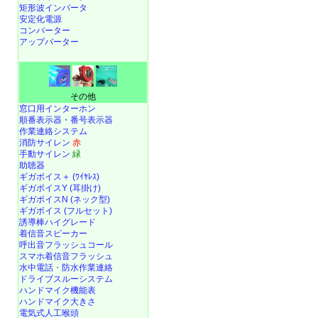
矩形波インバータ
安定化電源
コンバーター
アップバーター
その他
窓口用インターホン
順番表示器・番号表示器
作業連絡システム
消防サイレン
赤
手動サイレン
緑
助聴器
ギガボイス＋ (ﾜｲﾔﾚｽ)
ギガボイスY (耳掛け)
ギガボイスN (ネック型)
ギガボイス (フルセット)
誘導棒ハイグレード
着信音スピーカー
呼出音フラッシュコール
スマホ着信音フラッシュ
水中電話
・
防水作業連絡
ドライブスルーシステム
ハンドマイク機能表
ハンドマイク大きさ
電気式人工喉頭