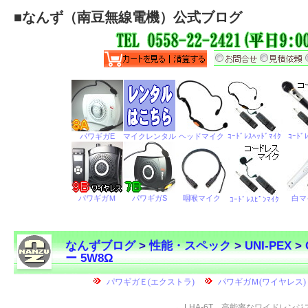
■
なんず（南豆無線電機）公式ブログ
なんずブログ
>
性能・スペック
>
UNI-PEX
>
ー 5W8Ω
←
LHA-6T 高能率なワイドレンジ