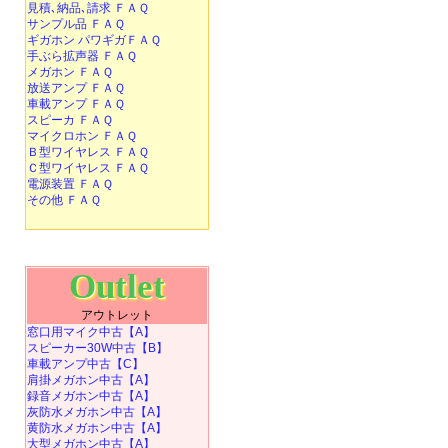
見積､納品､請求 ＦＡＱ
サンプル品 ＦＡＱ
ギガホン パワギガＦＡＱ
手ぶら拡声器 ＦＡＱ
メガホン ＦＡＱ
放送アンプ ＦＡＱ
車載アンプ ＦＡＱ
スピーカ ＦＡＱ
マイクロホン ＦＡＱ
Ｂ型ワイヤレス ＦＡＱ
Ｃ型ワイヤレス ＦＡＱ
電源装置 ＦＡＱ
その他 ＦＡＱ
Outlet
アウトレット
窓口用マイク中古【A】
スピーカー30W中古【B】
車載アンプ中古【C】
肩掛メガホン中古【A】
録音メガホン中古【A】
灰防水メガホン中古【A】
黄防水メガホン中古【A】
大型メガホン中古【A】