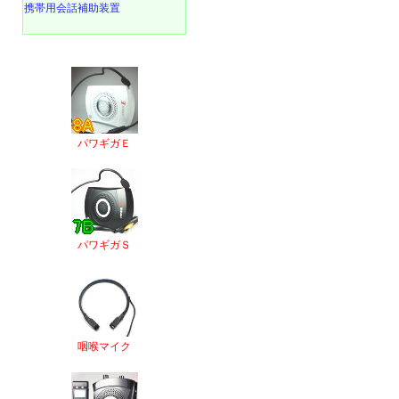
携帯用会話補助装置
パワギガＥ
パワギガＳ
咽喉マイク