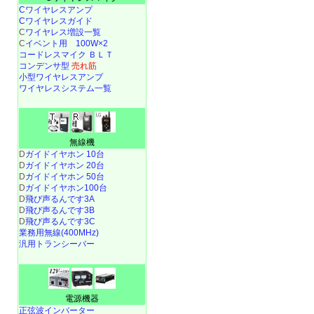
Cワイヤレスアンプ
Cワイヤレスガイド
C
ワイヤレス増設一覧
C
イベント用 100W×2
コードレスマイク ＢＬＴ
コンデンサ型
売れ筋
小型ワイヤレスアンプ
ワイヤレスシステム一覧
無線機
D
ガイドイヤホン 10台
D
ガイドイヤホン 20台
D
ガイドイヤホン 50台
D
ガイドイヤホン100台
D
飛び声るんです3A
D
飛び声るんです3B
D
飛び声るんです3C
業務用無線(400MHz)
汎用トランシーバー
電源機器
正弦波インバーター