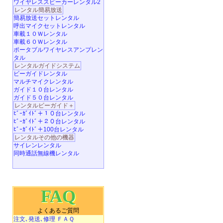
ワイヤレススピーカーレンタル2
レンタル簡易放送
簡易放送セットレンタル
呼出マイクセットレンタル
車載１０Ｗレンタル
車載６０Ｗレンタル
ポータブルワイヤレスアンプレン
タル
レンタルガイドシステム
ビーガイドレンタル
マルチマイクレンタル
ガイド１０台レンタル
ガイド５０台レンタル
レンタルビーガイド＋
ﾋﾞｰｶﾞｲﾄﾞ＋１０台レンタル
ﾋﾞｰｶﾞｲﾄﾞ＋２０台レンタル
ﾋﾞｰｶﾞｲﾄﾞ＋100台レンタル
レンタルその他の機器
サイレンレンタル
同時通話無線機レンタル
FAQ
よくあるご質問
注文､発送､修理 ＦＡＱ