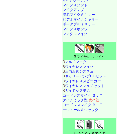
マイクケーブル
マイクスタンド
マイクアンプ
簡易マイクミキサー
ビデオマイクミキサー
ポータブルミキサー
マイクスポンジ
レンタルマイク
Bワイヤレスマイク
B
マルチマイク
B
ワイヤレスマイク
B
店内放送システム
B
キャリーアンプCDセット
B
ワイヤレススピーカー
B
ワイヤレスマルチセット
B
ガイドシステム
コードレスマイク ＢＬＴ
ダイナミック型
売れ筋
コードレスマイク ＢＬＴ
モジュール＆ジャック
Cワイヤレスマイク