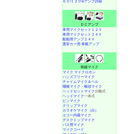
６０/１２０wアンプ詳細
ＤＣアンプ
車用マイクセット１２Ｖ
車用マイクセット２４Ｖ
船舶用アンプ２４Ｖ
選挙カー用 車載アンプ
有線マイク
マイク マイクロホン
ハンズフリーマイク
チャイムマイク＆ベル
咽喉マイク・喉頭マイク
ヘッドセットマイク
分離式
ヘッドマイク
一体式
ピンマイク
クリップマイク
カラオケマイク（白）
エコー内蔵マイク
デスクトップマイク
バス用マイク
マイクコード