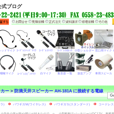
公式ブログ
ーカー
>
防滴天井スピーカー AH-181A に接続する電線
小学生の孫が歌や踊りが好きなので、ヘ
小型船舶でバッテリーはDC12V、車載