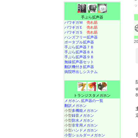
ッ
手ぶら拡声器
パワギガＭ
売れ筋
パワギガＥ
売れ筋
パワギガＳ
売れ筋
ハンズフリー拡声器
2
ポータブル拡声器
手ぶら拡声器７Ｂ
手ぶら拡声器８Ａ
手ぶら拡声器９Ｂ
無線拡声器セット
翻訳機付き拡声器
病院呼出しシステム
トランジスタメガホン
メガホン､拡声器の一覧
翻訳メガホン
小型
多機能メガホン
小型
録音メガホン
小型
防水メガホン
小型
非常用メガホン
小型
ハンドメガホン
小型ショルダーメガホン