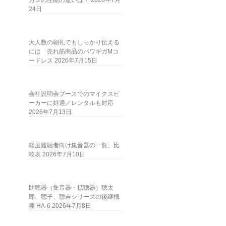
ガＳの性能の違いは？
2026年7月
24日
大人数の朝礼でもしっかり伝える
には 売れ筋商品のパワギガMコ
ードレス
2026年7月15日
会社説明会ブースでのマイクスピ
ーカーに好適／レンタルも対応
2026年7月13日
軽度難聴者向け集音器の一覧、比
較表
2026年7月10日
助聴器（集音器・拡聴器）聴太
郎、聴子、聴吉シリーズの後継機
種 HA-6
2026年7月8日