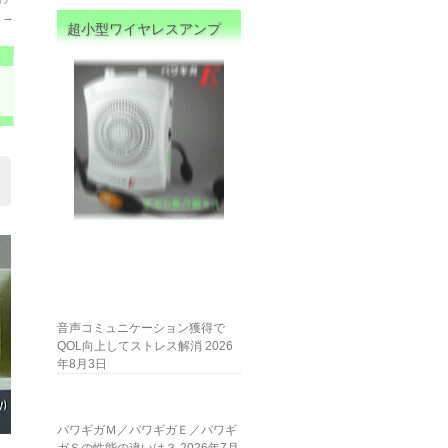
？
→
超小型ワイヤレスアンプ
音声コミュニケーション獲得で
QOL向上してストレス解消
2026
年8月3日
パワギガＭ／パワギガＥ／パワギ