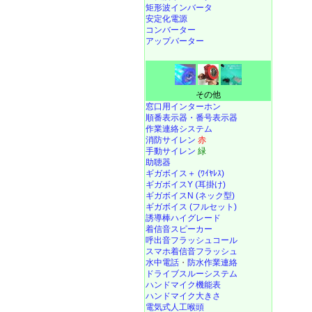
矩形波インバータ
安定化電源
コンバーター
アップバーター
その他
窓口用インターホン
順番表示器・番号表示器
作業連絡システム
消防サイレン
赤
手動サイレン
緑
助聴器
ギガボイス＋ (ﾜｲﾔﾚｽ)
ギガボイスY (耳掛け)
ギガボイスN (ネック型)
ギガボイス (フルセット)
誘導棒ハイグレード
着信音スピーカー
呼出音フラッシュコール
スマホ着信音フラッシュ
水中電話
・
防水作業連絡
ドライブスルーシステム
ハンドマイク機能表
ハンドマイク大きさ
電気式人工喉頭