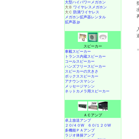
大型ハイパワーメガホン
大Ｂ
ワイヤレスメガホン
大Ｃ
防滴ワイヤレス
メガホン拡声器レンタル
拡声器.jp
スピーカー
車載スピーカー
トランス内蔵スピーカー
コールスピーカー
ハンズフリースピーカー
スピーカーの大きさ
ボックススピーカー
アナウンスマシン
メッセージマシン
ネットカメラ用スピーカー
ＡＣアンプ
卓上放送アンプ
２０/４０W
６０/１２０W
多機能ＰＡアンプ
ラジオ体操アンプ