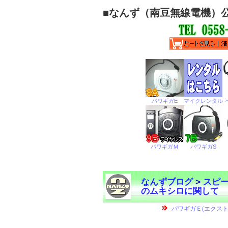
■
なんず（南豆無線電機）
なんずブログ
>
スピ
のムキシロに関して
←