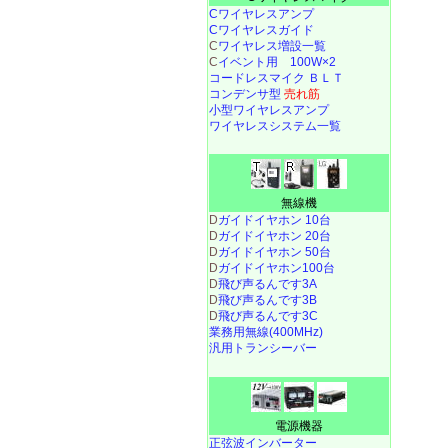
Cワイヤレスアンプ
Cワイヤレスガイド
C
ワイヤレス増設一覧
C
イベント用 100W×2
コードレスマイク ＢＬＴ
コンデンサ型
売れ筋
小型ワイヤレスアンプ
ワイヤレスシステム一覧
無線機
D
ガイドイヤホン 10台
D
ガイドイヤホン 20台
D
ガイドイヤホン 50台
D
ガイドイヤホン100台
D
飛び声るんです3A
D
飛び声るんです3B
D
飛び声るんです3C
業務用無線(400MHz)
汎用トランシーバー
電源機器
正弦波インバーター