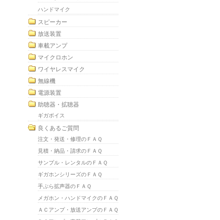
ハンドマイク
スピーカー
放送装置
車載アンプ
マイクロホン
ワイヤレスマイク
無線機
電源装置
助聴器・拡聴器
ギガボイス
良くあるご質問
注文・発送・修理のＦＡＱ
見積・納品・請求のＦＡＱ
サンプル・レンタルのＦＡＱ
ギガホンシリーズのＦＡＱ
手ぶら拡声器のＦＡＱ
メガホン・ハンドマイクのＦＡＱ
ＡＣアンプ・放送アンプのＦＡＱ