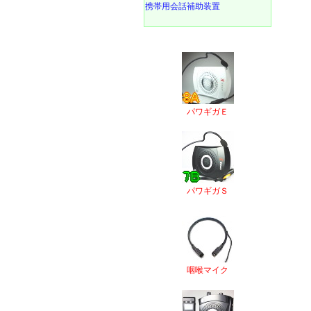
携帯用会話補助装置
パワギガＥ
パワギガＳ
咽喉マイク