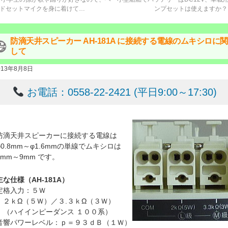
ドセットマイクを身に着けて…
ンプセットは使えますか
防滴天井スピーカー AH-181A に接続する電線のムキシロに関
して
013年8月8日
お電話：0558-22-2421 (平日9:00～17:30)
防滴天井スピーカーに接続する電線は
φ0.8mm～φ1.6mmの単線でムキシロは
8mm～9mm です。
主な仕様（AH-181A）
定格入力：５Ｗ
２ｋΩ（５Ｗ）／３.３ｋΩ（３Ｗ）
（ハイインピーダンス １００系）
音響パワーレベル：ｐ＝９３ｄＢ（１Ｗ）