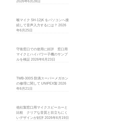
2026年6月28日
喉マイク SH-12jK をパソコンへ接
続して音声入力するには？
2026
年6月25日
守衛窓口での使用に好評 窓口用
マイクとハイパワー子機のサンプ
ルを検証
2026年6月23日
TWB-300S 防滴スーパーメガホン
の修理に関して UNIPEX製
2026
年6月21日
他社製窓口用マイクスピーカーと
比較 クリアな音質と目立ちにく
いデザインが好評
2026年6月19日