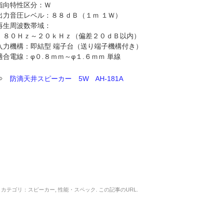
指向特性区分：Ｗ
出力音圧レベル：８８ｄＢ（１ｍ １Ｗ）
再生周波数帯域：
８０Ｈｚ～２０ｋＨｚ（偏差２０ｄＢ以内）
入力機構：即結型 端子台（送り端子機構付き）
適合電線：φ０.８ｍｍ～φ１.６ｍｍ 単線
⇒
防滴天井スピーカー 5W AH-181A
カテゴリ：
スピーカー
,
性能・スペック
. この記事の
URL
.