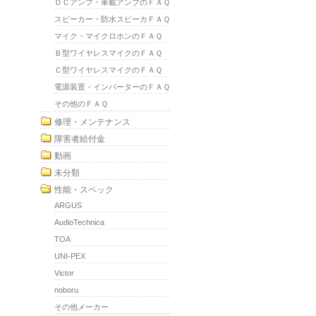
ＤＣアンプ・車載アンプのＦＡＱ
スピーカー・防水スピーカＦＡＱ
マイク・マイクロホンのＦＡＱ
Ｂ型ワイヤレスマイクのＦＡＱ
Ｃ型ワイヤレスマイクのＦＡＱ
電源装置・インバーターのＦＡＱ
その他のＦＡＱ
修理・メンテナンス
障害者給付金
動画
未分類
性能・スペック
ARGUS
AudioTechnica
TOA
UNI-PEX
Victor
noboru
その他メーカー