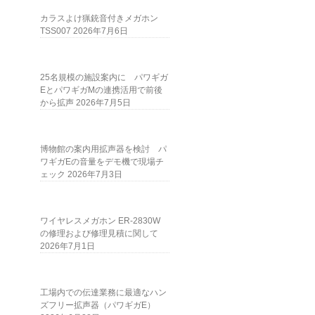
カラスよけ猟銃音付きメガホン
TSS007
2026年7月6日
25名規模の施設案内に パワギガ
EとパワギガMの連携活用で前後
から拡声
2026年7月5日
博物館の案内用拡声器を検討 パ
ワギガEの音量をデモ機で現場チ
ェック
2026年7月3日
ワイヤレスメガホン ER-2830W
の修理および修理見積に関して
2026年7月1日
工場内での伝達業務に最適なハン
ズフリー拡声器（パワギガE）