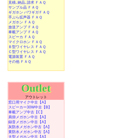
見積､納品､請求 ＦＡＱ
サンプル品 ＦＡＱ
ギガホン パワギガＦＡＱ
手ぶら拡声器 ＦＡＱ
メガホン ＦＡＱ
放送アンプ ＦＡＱ
車載アンプ ＦＡＱ
スピーカ ＦＡＱ
マイクロホン ＦＡＱ
Ｂ型ワイヤレス ＦＡＱ
Ｃ型ワイヤレス ＦＡＱ
電源装置 ＦＡＱ
その他 ＦＡＱ
Outlet
アウトレット
窓口用マイク中古【A】
スピーカー30W中古【B】
車載アンプ中古【C】
肩掛メガホン中古【A】
録音メガホン中古【A】
灰防水メガホン中古【A】
黄防水メガホン中古【A】
大型メガホン中古【A】