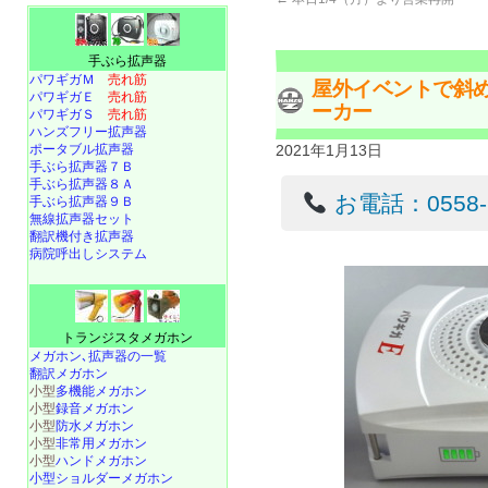
手ぶら拡声器
パワギガＭ
売れ筋
屋外イベントで斜
パワギガＥ
売れ筋
ーカー
パワギガＳ
売れ筋
ハンズフリー拡声器
ポータブル拡声器
2021年1月13日
手ぶら拡声器７Ｂ
手ぶら拡声器８Ａ
お電話：0558-22
手ぶら拡声器９Ｂ
無線拡声器セット
翻訳機付き拡声器
病院呼出しシステム
トランジスタメガホン
メガホン､拡声器の一覧
翻訳メガホン
小型
多機能メガホン
小型
録音メガホン
小型
防水メガホン
小型
非常用メガホン
小型
ハンドメガホン
小型ショルダーメガホン