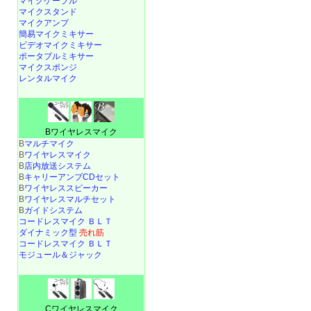
マイクケーブル
マイクスタンド
マイクアンプ
簡易マイクミキサー
ビデオマイクミキサー
ポータブルミキサー
マイクスポンジ
レンタルマイク
Bワイヤレスマイク
B
マルチマイク
B
ワイヤレスマイク
B
店内放送システム
B
キャリーアンプCDセット
B
ワイヤレススピーカー
B
ワイヤレスマルチセット
B
ガイドシステム
コードレスマイク ＢＬＴ
ダイナミック型
売れ筋
コードレスマイク ＢＬＴ
モジュール＆ジャック
Cワイヤレスマイク