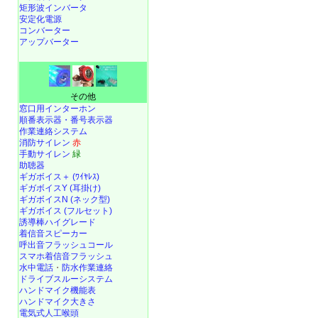
矩形波インバータ
安定化電源
コンバーター
アップバーター
その他
窓口用インターホン
順番表示器・番号表示器
作業連絡システム
消防サイレン
赤
手動サイレン
緑
助聴器
ギガボイス＋ (ﾜｲﾔﾚｽ)
ギガボイスY (耳掛け)
ギガボイスN (ネック型)
ギガボイス (フルセット)
誘導棒ハイグレード
着信音スピーカー
呼出音フラッシュコール
スマホ着信音フラッシュ
水中電話
・
防水作業連絡
ドライブスルーシステム
ハンドマイク機能表
ハンドマイク大きさ
電気式人工喉頭