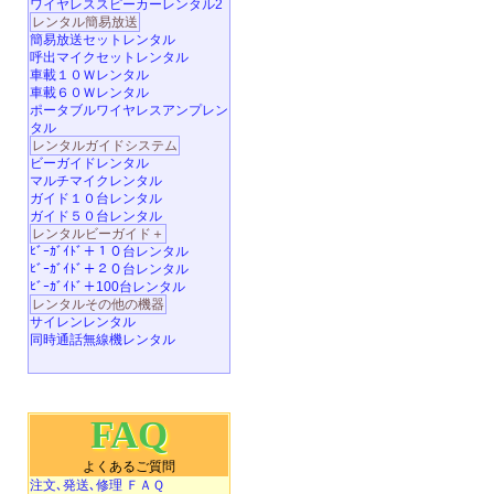
ワイヤレススピーカーレンタル2
レンタル簡易放送
簡易放送セットレンタル
呼出マイクセットレンタル
車載１０Ｗレンタル
車載６０Ｗレンタル
ポータブルワイヤレスアンプレン
タル
レンタルガイドシステム
ビーガイドレンタル
マルチマイクレンタル
ガイド１０台レンタル
ガイド５０台レンタル
レンタルビーガイド＋
ﾋﾞｰｶﾞｲﾄﾞ＋１０台レンタル
ﾋﾞｰｶﾞｲﾄﾞ＋２０台レンタル
ﾋﾞｰｶﾞｲﾄﾞ＋100台レンタル
レンタルその他の機器
サイレンレンタル
同時通話無線機レンタル
FAQ
よくあるご質問
注文､発送､修理 ＦＡＱ