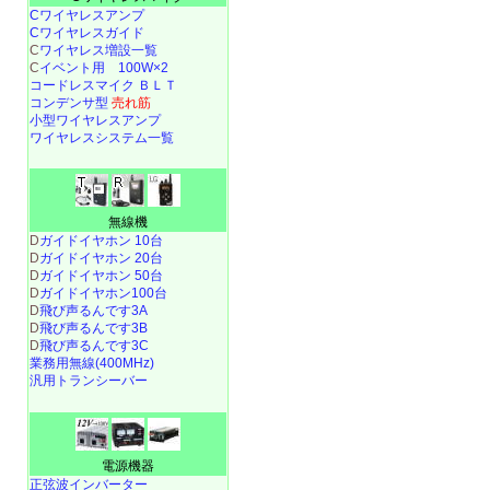
Cワイヤレスアンプ
Cワイヤレスガイド
C
ワイヤレス増設一覧
C
イベント用 100W×2
コードレスマイク ＢＬＴ
コンデンサ型
売れ筋
小型ワイヤレスアンプ
ワイヤレスシステム一覧
無線機
D
ガイドイヤホン 10台
D
ガイドイヤホン 20台
D
ガイドイヤホン 50台
D
ガイドイヤホン100台
D
飛び声るんです3A
D
飛び声るんです3B
D
飛び声るんです3C
業務用無線(400MHz)
汎用トランシーバー
電源機器
正弦波インバーター