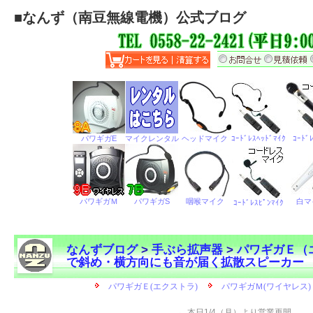
■
なんず（南豆無線電機）公式ブログ
なんずブログ
>
手ぶら拡声器
>
パワギガＥ（
で斜め・横方向にも音が届く拡散スピーカー
←
本日1/4（月）より営業再開