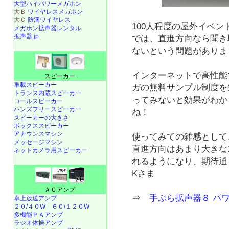
大型ハイパワーメガホン
大Ｂ
ワイヤレスメガホン
大Ｃ
防滴ワイヤレス
100人程度の屋外イベ
メガホン拡声器レンタル
拡声器.jp
では、直進方向なら聞き
ないという問題がありま
インターネットで高性能
スピーカー
車載スピーカー
ガの無料サンプル制度を
トランス内蔵スピーカー
ってみないと効果がわか
コールスピーカー
ハンズフリースピーカー
ね！
スピーカーの大きさ
ボックススピーカー
アナウンスマシン
使ってみての雑感として
メッセージマシン
直進方向はあまり大きな
ネットカメラ用スピーカー
れるようになり、期待通
Kさま
ＡＣアンプ
⇒
手ぶら拡声器８ パ
卓上放送アンプ
２０/４０W
６０/１２０W
多機能ＰＡアンプ
ラジオ体操アンプ