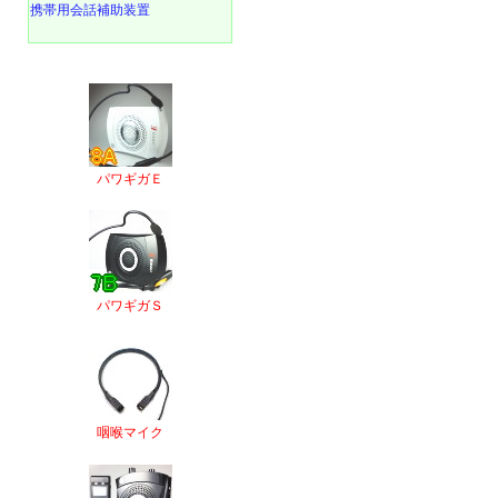
携帯用会話補助装置
パワギガＥ
パワギガＳ
咽喉マイク