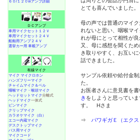
は周りとの会話が円滑に
６０/１２０wアンプ詳細
とても喜んでいました。
母の声では普通のマイク
ＤＣアンプ
れないと思い、咽喉マイ
車用マイクセット１２Ｖ
車用マイクセット２４Ｖ
れが母にとって相性が良
船舶用アンプ２４Ｖ
又、母に感想を聞くため
選挙カー用 車載アンプ
き取りやすく、お互いに
話できました。
有線マイク
サンプル依頼や給付金制
マイク マイクロホン
ハンズフリーマイク
た。
チャイムマイク＆ベル
お医者さんに意見書を書
咽喉マイク・喉頭マイク
ヘッドセットマイク
分離式
き
をしようと思っていま
ヘッドマイク
一体式
す。 Hさま
ピンマイク
クリップマイク
カラオケマイク（白）
⇒
パワギガＥ（エクスト
エコー内蔵マイク
デスクトップマイク
バス用マイク
マイクコード