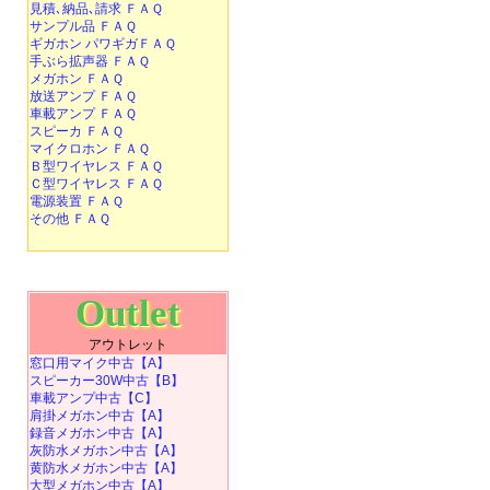
見積､納品､請求 ＦＡＱ
サンプル品 ＦＡＱ
ギガホン パワギガＦＡＱ
手ぶら拡声器 ＦＡＱ
メガホン ＦＡＱ
放送アンプ ＦＡＱ
車載アンプ ＦＡＱ
スピーカ ＦＡＱ
マイクロホン ＦＡＱ
Ｂ型ワイヤレス ＦＡＱ
Ｃ型ワイヤレス ＦＡＱ
電源装置 ＦＡＱ
その他 ＦＡＱ
Outlet
アウトレット
窓口用マイク中古【A】
スピーカー30W中古【B】
車載アンプ中古【C】
肩掛メガホン中古【A】
録音メガホン中古【A】
灰防水メガホン中古【A】
黄防水メガホン中古【A】
大型メガホン中古【A】