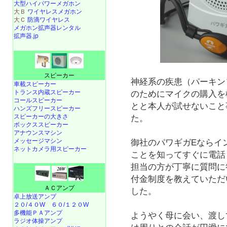
大型ハイパワーメガホン
大Ｂ
ワイヤレスメガホン
大Ｃ
防滴ワイヤレス
メガホン拡声器レンタル
拡声器.jp
スピーカー
神経系の疾患（パーキン
車載スピーカー
トランス内蔵スピーカー
のためにマイクの購入を
コールスピーカー
とと本人が試せないこと
ハンズフリースピーカー
スピーカーの大きさ
た。
ボックススピーカー
アナウンスマシン
メッセージマシン
御社のパワギガEならイ
ネットカメラ用スピーカー
ことを知ってすぐに電話
担当の方が丁寧に質問に
付金制度を教えていただ
ＡＣアンプ
した。
卓上放送アンプ
２０/４０W
６０/１２０W
多機能ＰＡアンプ
ようやく母に会い、渡し
ラジオ体操アンプ