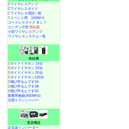
Cワイヤレスアンプ
Cワイヤレスガイド
C
ワイヤレス増設一覧
C
イベント用 100W×2
コードレスマイク ＢＬＴ
コンデンサ型
売れ筋
小型ワイヤレスアンプ
ワイヤレスシステム一覧
無線機
D
ガイドイヤホン 10台
D
ガイドイヤホン 20台
D
ガイドイヤホン 50台
D
ガイドイヤホン100台
D
飛び声るんです3A
D
飛び声るんです3B
D
飛び声るんです3C
業務用無線(400MHz)
汎用トランシーバー
電源機器
正弦波インバーター