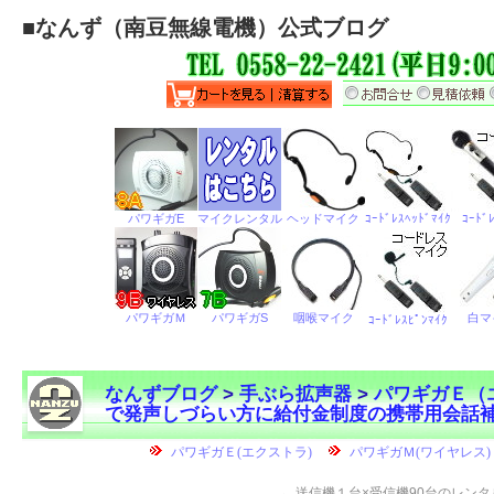
■
なんず（南豆無線電機）公式ブログ
なんずブログ
>
手ぶら拡声器
>
パワギガＥ（
で発声しづらい方に給付金制度の携帯用会話
←
送信機１台×受信機90台のレンタ