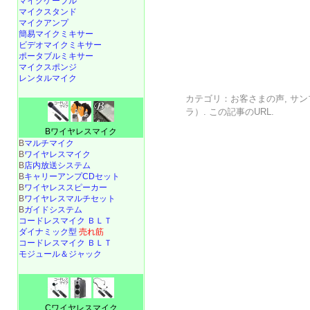
マイクケーブル
マイクスタンド
マイクアンプ
簡易マイクミキサー
ビデオマイクミキサー
ポータブルミキサー
マイクスポンジ
レンタルマイク
カテゴリ：
お客さまの声
,
サン
ラ）
. この記事の
URL
.
Bワイヤレスマイク
B
マルチマイク
B
ワイヤレスマイク
B
店内放送システム
B
キャリーアンプCDセット
B
ワイヤレススピーカー
B
ワイヤレスマルチセット
B
ガイドシステム
コードレスマイク ＢＬＴ
ダイナミック型
売れ筋
コードレスマイク ＢＬＴ
モジュール＆ジャック
Cワイヤレスマイク