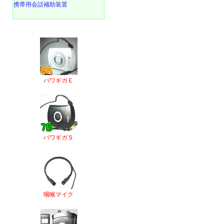
携帯用会話補助装置
パワギガＥ
パワギガＳ
咽喉マイク