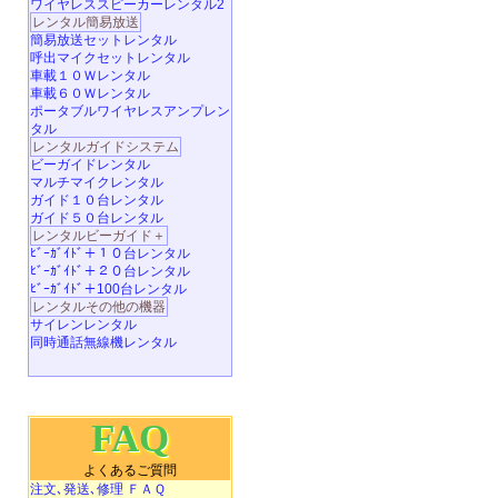
ワイヤレススピーカーレンタル2
レンタル簡易放送
簡易放送セットレンタル
呼出マイクセットレンタル
車載１０Ｗレンタル
車載６０Ｗレンタル
ポータブルワイヤレスアンプレン
タル
レンタルガイドシステム
ビーガイドレンタル
マルチマイクレンタル
ガイド１０台レンタル
ガイド５０台レンタル
レンタルビーガイド＋
ﾋﾞｰｶﾞｲﾄﾞ＋１０台レンタル
ﾋﾞｰｶﾞｲﾄﾞ＋２０台レンタル
ﾋﾞｰｶﾞｲﾄﾞ＋100台レンタル
レンタルその他の機器
サイレンレンタル
同時通話無線機レンタル
FAQ
よくあるご質問
注文､発送､修理 ＦＡＱ