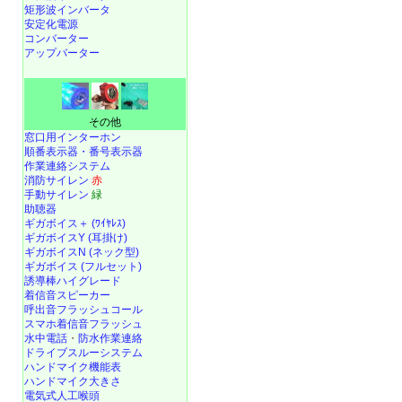
矩形波インバータ
安定化電源
コンバーター
アップバーター
その他
窓口用インターホン
順番表示器・番号表示器
作業連絡システム
消防サイレン
赤
手動サイレン
緑
助聴器
ギガボイス＋ (ﾜｲﾔﾚｽ)
ギガボイスY (耳掛け)
ギガボイスN (ネック型)
ギガボイス (フルセット)
誘導棒ハイグレード
着信音スピーカー
呼出音フラッシュコール
スマホ着信音フラッシュ
水中電話
・
防水作業連絡
ドライブスルーシステム
ハンドマイク機能表
ハンドマイク大きさ
電気式人工喉頭