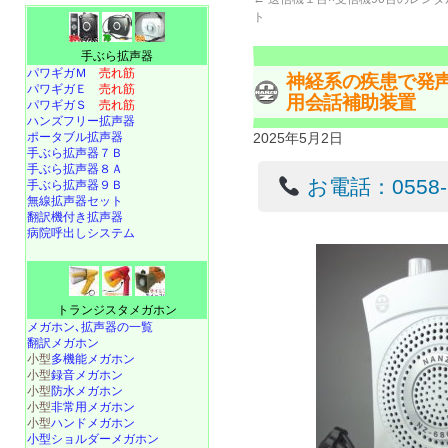
ト
手ぶら拡声器
パワギガＭ
売れ筋
神経系の疾患で発
パワギガＥ
売れ筋
用会話補助装置
パワギガＳ
売れ筋
ハンズフリー拡声器
ポータブル拡声器
2025年5月2日
手ぶら拡声器７Ｂ
手ぶら拡声器８Ａ
お電話：0558-22
手ぶら拡声器９Ｂ
無線拡声器セット
翻訳機付き拡声器
病院呼出しシステム
トランジスタメガホン
メガホン､拡声器の一覧
翻訳メガホン
小型
多機能メガホン
小型
録音メガホン
小型
防水メガホン
小型
非常用メガホン
小型
ハンドメガホン
小型ショルダーメガホン