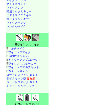
マイクケーブル
マイクスタンド
マイクアンプ
簡易マイクミキサー
ビデオマイクミキサー
ポータブルミキサー
マイクスポンジ
レンタルマイク
Bワイヤレスマイク
B
マルチマイク
B
ワイヤレスマイク
B
店内放送システム
B
キャリーアンプCDセット
B
ワイヤレススピーカー
B
ワイヤレスマルチセット
B
ガイドシステム
コードレスマイク ＢＬＴ
ダイナミック型
売れ筋
コードレスマイク ＢＬＴ
モジュール＆ジャック
Cワイヤレスマイク