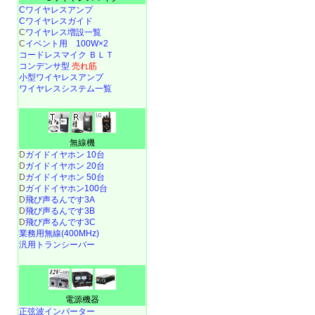
Cワイヤレスアンプ
Cワイヤレスガイド
C
ワイヤレス増設一覧
C
イベント用 100W×2
コードレスマイク ＢＬＴ
コンデンサ型
売れ筋
小型ワイヤレスアンプ
ワイヤレスシステム一覧
無線機
D
ガイドイヤホン 10台
D
ガイドイヤホン 20台
D
ガイドイヤホン 50台
D
ガイドイヤホン100台
D
飛び声るんです3A
D
飛び声るんです3B
D
飛び声るんです3C
業務用無線(400MHz)
汎用トランシーバー
電源機器
正弦波インバーター