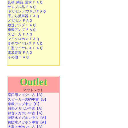
見積､納品､請求 ＦＡＱ
サンプル品 ＦＡＱ
ギガホン パワギガＦＡＱ
手ぶら拡声器 ＦＡＱ
メガホン ＦＡＱ
放送アンプ ＦＡＱ
車載アンプ ＦＡＱ
スピーカ ＦＡＱ
マイクロホン ＦＡＱ
Ｂ型ワイヤレス ＦＡＱ
Ｃ型ワイヤレス ＦＡＱ
電源装置 ＦＡＱ
その他 ＦＡＱ
Outlet
アウトレット
窓口用マイク中古【A】
スピーカー30W中古【B】
車載アンプ中古【C】
肩掛メガホン中古【A】
録音メガホン中古【A】
灰防水メガホン中古【A】
黄防水メガホン中古【A】
大型メガホン中古【A】