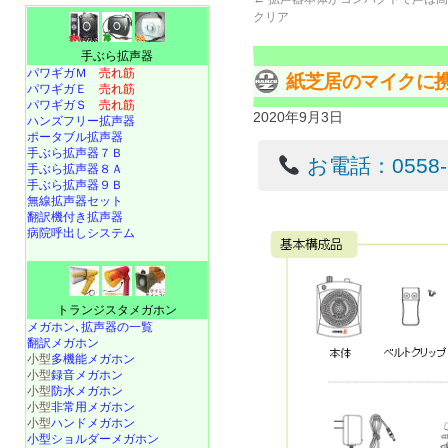
クリア
手ぶら拡声器
パワギガＭ
売れ筋
紙芝居のマイクに
パワギガＥ
売れ筋
パワギガＳ
売れ筋
2020年9月3日
ハンズフリー拡声器
ポータブル拡声器
手ぶら拡声器７Ｂ
お電話：0558-22
手ぶら拡声器８Ａ
手ぶら拡声器９Ｂ
無線拡声器セット
翻訳機付き拡声器
病院呼出しシステム
トランジスタメガホン
メガホン､拡声器の一覧
翻訳メガホン
小型
多機能メガホン
小型
録音メガホン
小型
防水メガホン
小型
非常用メガホン
小型
ハンドメガホン
小型ショルダーメガホン