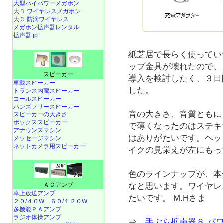
大型ハイパワーメガホン
大Ｂ
ワイヤレスメガホン
大Ｃ
防滴ワイヤレス
メガホン拡声器レンタル
拡声器.jp
紙芝居で長らく使っていた
ップ金具が壊れたので、
スピーカー
導入を検討したく、３日
車載スピーカー
した。
トランス内蔵スピーカー
コールスピーカー
ハンズフリースピーカー
音の大きさ、音質ともに
スピーカーの大きさ
ボックススピーカー
で薄くなったのはステキ
アナウンスマシン
はありがたいです。ヘッ
メッセージマシン
ネットカメラ用スピーカー
イクの見栄えが左にもっ
色のラインナップが、本
なと思います。ワイヤレ
ＡＣアンプ
卓上放送アンプ
たいです。 M.Hさま
２０/４０W
６０/１２０W
多機能ＰＡアンプ
ラジオ体操アンプ
⇒
手ぶら拡声器８ パ