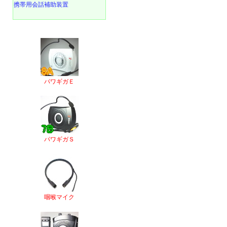
携帯用会話補助装置
パワギガＥ
パワギガＳ
咽喉マイク