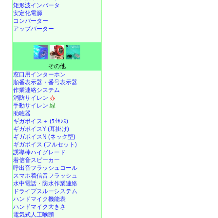
矩形波インバータ
安定化電源
コンバーター
アップバーター
その他
窓口用インターホン
順番表示器・番号表示器
作業連絡システム
消防サイレン
赤
手動サイレン
緑
助聴器
ギガボイス＋ (ﾜｲﾔﾚｽ)
ギガボイスY (耳掛け)
ギガボイスN (ネック型)
ギガボイス (フルセット)
誘導棒ハイグレード
着信音スピーカー
呼出音フラッシュコール
スマホ着信音フラッシュ
水中電話
・
防水作業連絡
ドライブスルーシステム
ハンドマイク機能表
ハンドマイク大きさ
電気式人工喉頭