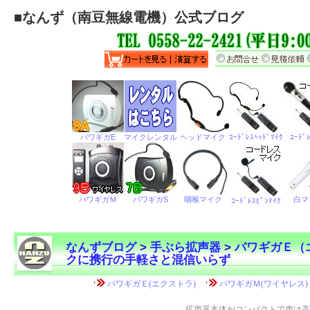
■
なんず（南豆無線電機）公式ブログ
なんずブログ
>
手ぶら拡声器
>
パワギガＥ（
クに携行の手軽さと混信いらず
←
拡声器本体がコンパクトで声は高