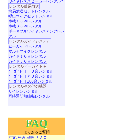
ワイヤレススピーカーレンタル2
レンタル簡易放送
簡易放送セットレンタル
呼出マイクセットレンタル
車載１０Ｗレンタル
車載６０Ｗレンタル
ポータブルワイヤレスアンプレン
タル
レンタルガイドシステム
ビーガイドレンタル
マルチマイクレンタル
ガイド１０台レンタル
ガイド５０台レンタル
レンタルビーガイド＋
ﾋﾞｰｶﾞｲﾄﾞ＋１０台レンタル
ﾋﾞｰｶﾞｲﾄﾞ＋２０台レンタル
ﾋﾞｰｶﾞｲﾄﾞ＋100台レンタル
レンタルその他の機器
サイレンレンタル
同時通話無線機レンタル
FAQ
よくあるご質問
注文､発送､修理 ＦＡＱ