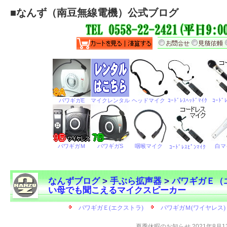
■
なんず（南豆無線電機）公式ブログ
なんずブログ
>
手ぶら拡声器
>
パワギガＥ（
い母でも聞こえるマイクスピーカー
←
夏季休暇のお知らせ 2021年8月1