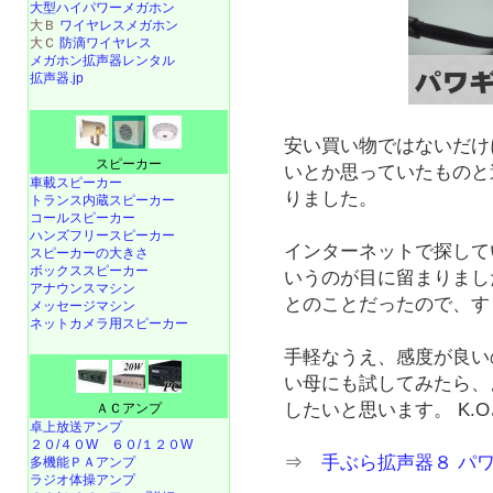
大型ハイパワーメガホン
大Ｂ
ワイヤレスメガホン
大Ｃ
防滴ワイヤレス
メガホン拡声器レンタル
拡声器.jp
安い買い物ではないだけ
スピーカー
いとか思っていたものと
車載スピーカー
りました。
トランス内蔵スピーカー
コールスピーカー
ハンズフリースピーカー
インターネットで探して
スピーカーの大きさ
ボックススピーカー
いうのが目に留まりまし
アナウンスマシン
とのことだったので、す
メッセージマシン
ネットカメラ用スピーカー
手軽なうえ、感度が良い
い母にも試してみたら、
したいと思います。 K.
ＡＣアンプ
卓上放送アンプ
２０/４０W
６０/１２０W
⇒
手ぶら拡声器８ パ
多機能ＰＡアンプ
ラジオ体操アンプ