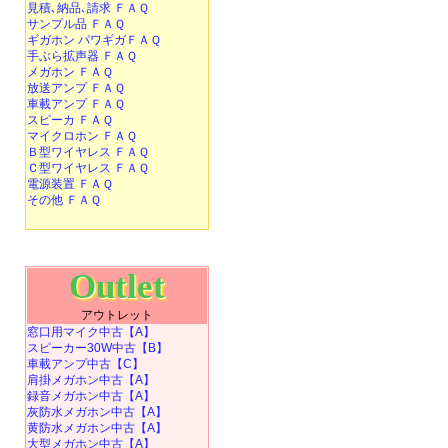
見積､納品､請求 ＦＡＱ
サンプル品 ＦＡＱ
ギガホン パワギガＦＡＱ
手ぶら拡声器 ＦＡＱ
メガホン ＦＡＱ
放送アンプ ＦＡＱ
車載アンプ ＦＡＱ
スピーカ ＦＡＱ
マイクロホン ＦＡＱ
Ｂ型ワイヤレス ＦＡＱ
Ｃ型ワイヤレス ＦＡＱ
電源装置 ＦＡＱ
その他 ＦＡＱ
Outlet
アウトレット
窓口用マイク中古【A】
スピーカー30W中古【B】
車載アンプ中古【C】
肩掛メガホン中古【A】
録音メガホン中古【A】
灰防水メガホン中古【A】
黄防水メガホン中古【A】
大型メガホン中古【A】