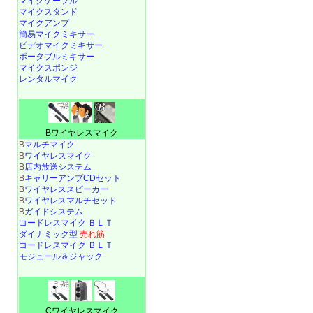
マイクケーブル
マイクスタンド
マイクアンプ
簡易マイクミキサー
ビデオマイクミキサー
ポータブルミキサー
マイクスポンジ
レンタルマイク
Bワイヤレスマイク
B
マルチマイク
B
ワイヤレスマイク
B
店内放送システム
B
キャリーアンプCDセット
B
ワイヤレススピーカー
B
ワイヤレスマルチセット
B
ガイドシステム
コードレスマイク ＢＬＴ
ダイナミック型
売れ筋
コードレスマイク ＢＬＴ
モジュール＆ジャック
Cワイヤレスマイク