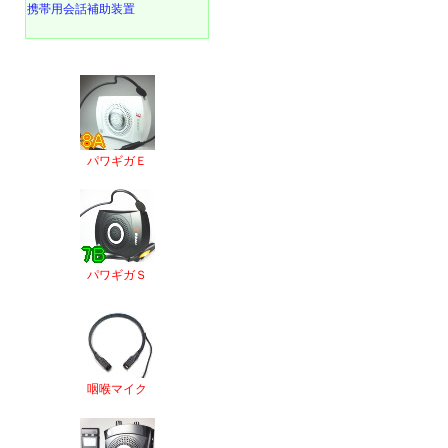
携帯用会話補助装置
パワギガＥ
パワギガＳ
咽喉マイク