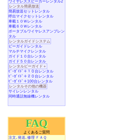
ワイヤレススピーカーレンタル2
レンタル簡易放送
簡易放送セットレンタル
呼出マイクセットレンタル
車載１０Ｗレンタル
車載６０Ｗレンタル
ポータブルワイヤレスアンプレン
タル
レンタルガイドシステム
ビーガイドレンタル
マルチマイクレンタル
ガイド１０台レンタル
ガイド５０台レンタル
レンタルビーガイド＋
ﾋﾞｰｶﾞｲﾄﾞ＋１０台レンタル
ﾋﾞｰｶﾞｲﾄﾞ＋２０台レンタル
ﾋﾞｰｶﾞｲﾄﾞ＋100台レンタル
レンタルその他の機器
サイレンレンタル
同時通話無線機レンタル
FAQ
よくあるご質問
注文､発送､修理 ＦＡＱ