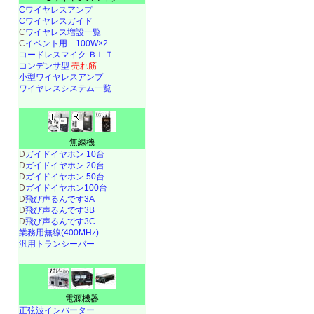
Cワイヤレスアンプ
Cワイヤレスガイド
C
ワイヤレス増設一覧
C
イベント用 100W×2
コードレスマイク ＢＬＴ
コンデンサ型
売れ筋
小型ワイヤレスアンプ
ワイヤレスシステム一覧
無線機
D
ガイドイヤホン 10台
D
ガイドイヤホン 20台
D
ガイドイヤホン 50台
D
ガイドイヤホン100台
D
飛び声るんです3A
D
飛び声るんです3B
D
飛び声るんです3C
業務用無線(400MHz)
汎用トランシーバー
電源機器
正弦波インバーター