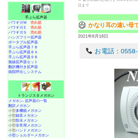
日まで
手ぶら拡声器
パワギガＭ
売れ筋
かなり耳の遠い母
パワギガＥ
売れ筋
パワギガＳ
売れ筋
2021年8月18日
ハンズフリー拡声器
ポータブル拡声器
手ぶら拡声器７Ｂ
お電話：0558-22
手ぶら拡声器８Ａ
手ぶら拡声器９Ｂ
無線拡声器セット
翻訳機付き拡声器
病院呼出しシステム
トランジスタメガホン
メガホン､拡声器の一覧
翻訳メガホン
小型
多機能メガホン
小型
録音メガホン
小型
防水メガホン
小型
非常用メガホン
小型
ハンドメガホン
小型ショルダーメガホン