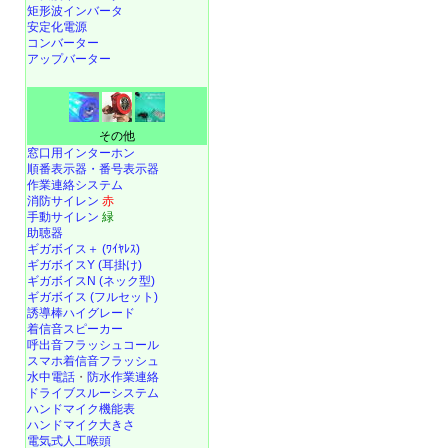
矩形波インバータ
安定化電源
コンバーター
アップバーター
その他
窓口用インターホン
順番表示器・番号表示器
作業連絡システム
消防サイレン
赤
手動サイレン
緑
助聴器
ギガボイス＋ (ﾜｲﾔﾚｽ)
ギガボイスY (耳掛け)
ギガボイスN (ネック型)
ギガボイス (フルセット)
誘導棒ハイグレード
着信音スピーカー
呼出音フラッシュコール
スマホ着信音フラッシュ
水中電話
・
防水作業連絡
ドライブスルーシステム
ハンドマイク機能表
ハンドマイク大きさ
電気式人工喉頭