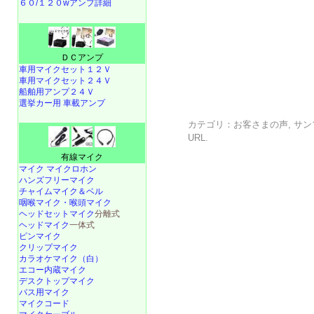
６０/１２０wアンプ詳細
ＤＣアンプ
車用マイクセット１２Ｖ
車用マイクセット２４Ｖ
船舶用アンプ２４Ｖ
選挙カー用 車載アンプ
カテゴリ：
お客さまの声
,
サン
URL
.
有線マイク
マイク マイクロホン
ハンズフリーマイク
チャイムマイク＆ベル
咽喉マイク・喉頭マイク
ヘッドセットマイク
分離式
ヘッドマイク
一体式
ピンマイク
クリップマイク
カラオケマイク（白）
エコー内蔵マイク
デスクトップマイク
バス用マイク
マイクコード