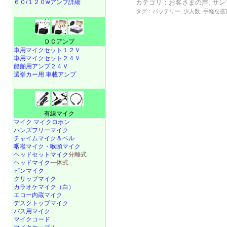
カテゴリ：
お客さまの声
,
サン
６０/１２０wアンプ詳細
タグ：
バッテリー
,
少人数
,
手軽な拡
ＤＣアンプ
車用マイクセット１２Ｖ
車用マイクセット２４Ｖ
船舶用アンプ２４Ｖ
選挙カー用 車載アンプ
有線マイク
マイク マイクロホン
ハンズフリーマイク
チャイムマイク＆ベル
咽喉マイク・喉頭マイク
ヘッドセットマイク
分離式
ヘッドマイク
一体式
ピンマイク
クリップマイク
カラオケマイク（白）
エコー内蔵マイク
デスクトップマイク
バス用マイク
マイクコード