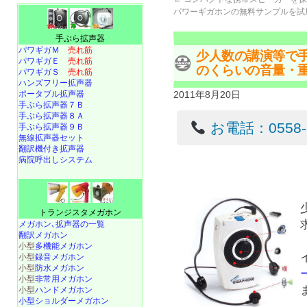
パワーギガホンの無料サンプルを試
手ぶら拡声器
パワギガＭ
売れ筋
少人数の講演等で
パワギガＥ
売れ筋
のくらいの音量・
パワギガＳ
売れ筋
ハンズフリー拡声器
ポータブル拡声器
2011年8月20日
手ぶら拡声器７Ｂ
手ぶら拡声器８Ａ
お電話：0558-22
手ぶら拡声器９Ｂ
無線拡声器セット
翻訳機付き拡声器
病院呼出しシステム
トランジスタメガホン
メガホン､拡声器の一覧
翻訳メガホン
小型
多機能メガホン
小型
録音メガホン
小型
防水メガホン
小型
非常用メガホン
小型
ハンドメガホン
小型ショルダーメガホン