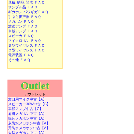
見積､納品､請求 ＦＡＱ
サンプル品 ＦＡＱ
ギガホン パワギガＦＡＱ
手ぶら拡声器 ＦＡＱ
メガホン ＦＡＱ
放送アンプ ＦＡＱ
車載アンプ ＦＡＱ
スピーカ ＦＡＱ
マイクロホン ＦＡＱ
Ｂ型ワイヤレス ＦＡＱ
Ｃ型ワイヤレス ＦＡＱ
電源装置 ＦＡＱ
その他 ＦＡＱ
Outlet
アウトレット
窓口用マイク中古【A】
スピーカー30W中古【B】
車載アンプ中古【C】
肩掛メガホン中古【A】
録音メガホン中古【A】
灰防水メガホン中古【A】
黄防水メガホン中古【A】
大型メガホン中古【A】