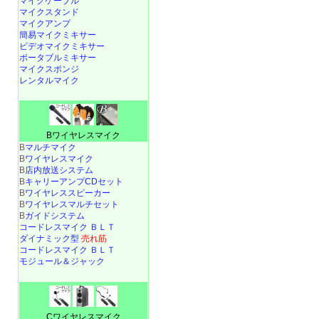
マイクケーブル
マイクスタンド
マイクアンプ
簡易マイクミキサー
ビデオマイクミキサー
ポータブルミキサー
マイクスポンジ
レンタルマイク
Bワイヤレスマイク
B
マルチマイク
B
ワイヤレスマイク
B
店内放送システム
B
キャリーアンプCDセット
B
ワイヤレススピーカー
B
ワイヤレスマルチセット
B
ガイドシステム
コードレスマイク ＢＬＴ
ダイナミック型
売れ筋
コードレスマイク ＢＬＴ
モジュール＆ジャック
Cワイヤレスマイク