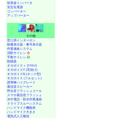
矩形波インバータ
安定化電源
コンバーター
アップバーター
その他
窓口用インターホン
順番表示器・番号表示器
作業連絡システム
消防サイレン
赤
手動サイレン
緑
助聴器
ギガボイス＋ (ﾜｲﾔﾚｽ)
ギガボイスY (耳掛け)
ギガボイスN (ネック型)
ギガボイス (フルセット)
誘導棒ハイグレード
着信音スピーカー
呼出音フラッシュコール
スマホ着信音フラッシュ
水中電話
・
防水作業連絡
ドライブスルーシステム
ハンドマイク機能表
ハンドマイク大きさ
電気式人工喉頭