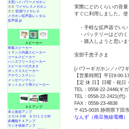
大型ハイパワーメガホン
実際にどのくらいの音量
大Ｂ
ワイヤレスメガホン
大Ｃ
防滴ワイヤレス
すぐに利用しました。使
メガホン拡声器レンタル
拡声器.jp
・手軽な拡声器でいい
・バッテリーはどのく
・購入しようと思いま
スピーカー
車載スピーカー
トランス内蔵スピーカー
安部千恵子さま
コールスピーカー
ハンズフリースピーカー
スピーカーの大きさ
[パワーギガホン／パワギ
ボックススピーカー
【営業時間】平日9:00-17
アナウンスマシン
メッセージマシン
【定 休 日】日曜・祝日・
ネットカメラ用スピーカー
TEL：0558-22-2446(
TEL：0558-22-2421(代)
FAX：0558-23-4838
ＡＣアンプ
〒415-0035 静岡県下田市
卓上放送アンプ
２０/４０W
６０/１２０W
なんず（南豆無線電機）
多機能ＰＡアンプ
ラジオ体操アンプ