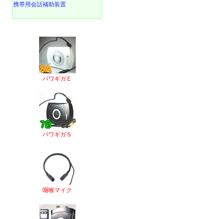
携帯用会話補助装置
パワギガＥ
パワギガＳ
咽喉マイク