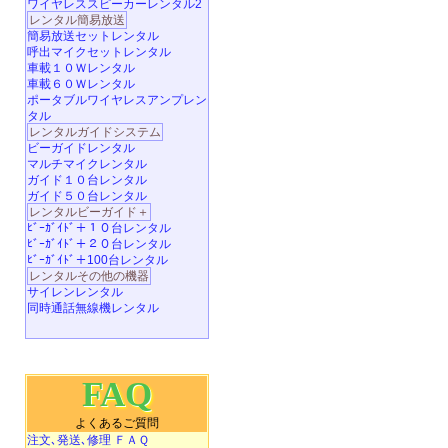
ワイヤレススピーカーレンタル2
レンタル簡易放送
簡易放送セットレンタル
呼出マイクセットレンタル
車載１０Ｗレンタル
車載６０Ｗレンタル
ポータブルワイヤレスアンプレン
タル
レンタルガイドシステム
ビーガイドレンタル
マルチマイクレンタル
ガイド１０台レンタル
ガイド５０台レンタル
レンタルビーガイド＋
ﾋﾞｰｶﾞｲﾄﾞ＋１０台レンタル
ﾋﾞｰｶﾞｲﾄﾞ＋２０台レンタル
ﾋﾞｰｶﾞｲﾄﾞ＋100台レンタル
レンタルその他の機器
サイレンレンタル
同時通話無線機レンタル
FAQ
よくあるご質問
注文､発送､修理 ＦＡＱ