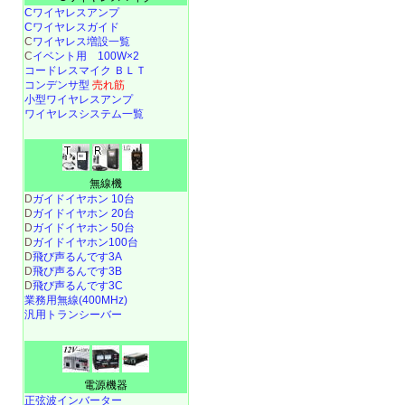
Cワイヤレスアンプ
Cワイヤレスガイド
C
ワイヤレス増設一覧
C
イベント用 100W×2
コードレスマイク ＢＬＴ
コンデンサ型
売れ筋
小型ワイヤレスアンプ
ワイヤレスシステム一覧
無線機
D
ガイドイヤホン 10台
D
ガイドイヤホン 20台
D
ガイドイヤホン 50台
D
ガイドイヤホン100台
D
飛び声るんです3A
D
飛び声るんです3B
D
飛び声るんです3C
業務用無線(400MHz)
汎用トランシーバー
電源機器
正弦波インバーター