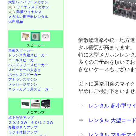
大型ハイパワーメガホン
大Ｂ
ワイヤレスメガホン
大Ｃ
防滴ワイヤレス
メガホン拡声器レンタル
拡声器.jp
解散総選挙や統一地方選
スピーカー
タル需要が高まります。
車載スピーカー
特に大型メガホンレンタ
トランス内蔵スピーカー
コールスピーカー
多くのご予約を頂いてお
ハンズフリースピーカー
きないケースもございま
スピーカーの大きさ
ボックススピーカー
アナウンスマシン
以下に選挙用途のマイク
メッセージマシン
ネットカメラ用スピーカー
早めにご検討下さいませ
⇒
レンタル 超小型ワ
ＡＣアンプ
卓上放送アンプ
⇒
レンタル 大型コードレ
２０/４０W
６０/１２０W
多機能ＰＡアンプ
ラジオ体操アンプ
⇒
レンタル マルチマイ