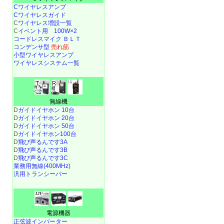
Cワイヤレスアンプ
Cワイヤレスガイド
C
ワイヤレス増設一覧
C
イベント用 100W×2
コードレスマイク ＢＬＴ
コンデンサ型
売れ筋
小型ワイヤレスアンプ
ワイヤレスシステム一覧
無線機
D
ガイドイヤホン 10台
D
ガイドイヤホン 20台
D
ガイドイヤホン 50台
D
ガイドイヤホン100台
D
飛び声るんです3A
D
飛び声るんです3B
D
飛び声るんです3C
業務用無線(400MHz)
汎用トランシーバー
電源機器
正弦波インバーター