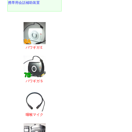
携帯用会話補助装置
パワギガＥ
パワギガＳ
咽喉マイク