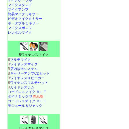
マイクケーブル
マイクスタンド
マイクアンプ
簡易マイクミキサー
ビデオマイクミキサー
ポータブルミキサー
マイクスポンジ
レンタルマイク
Bワイヤレスマイク
B
マルチマイク
B
ワイヤレスマイク
B
店内放送システム
B
キャリーアンプCDセット
B
ワイヤレススピーカー
B
ワイヤレスマルチセット
B
ガイドシステム
コードレスマイク ＢＬＴ
ダイナミック型
売れ筋
コードレスマイク ＢＬＴ
モジュール＆ジャック
Cワイヤレスマイク