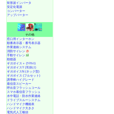
矩形波インバータ
安定化電源
コンバーター
アップバーター
その他
窓口用インターホン
順番表示器・番号表示器
作業連絡システム
消防サイレン
赤
手動サイレン
緑
助聴器
ギガボイス＋ (ﾜｲﾔﾚｽ)
ギガボイスY (耳掛け)
ギガボイスN (ネック型)
ギガボイス (フルセット)
誘導棒ハイグレード
着信音スピーカー
呼出音フラッシュコール
スマホ着信音フラッシュ
水中電話
・
防水作業連絡
ドライブスルーシステム
ハンドマイク機能表
ハンドマイク大きさ
電気式人工喉頭