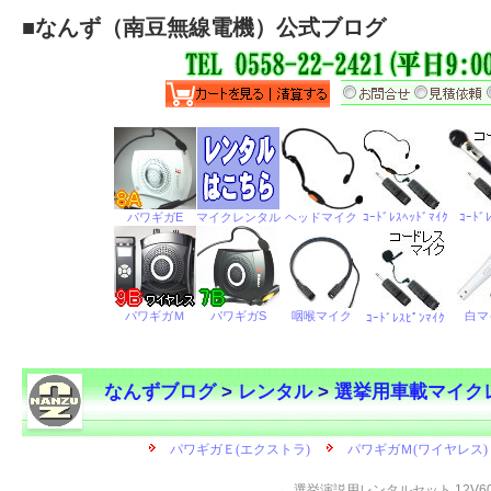
■
なんず（南豆無線電機）公式ブログ
なんずブログ
>
レンタル
>
選挙用車載マイク
←
選挙演説用レンタルセット 12V6