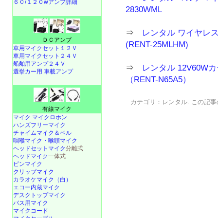
６０/１２０wアンプ詳細
2830WML
⇒
レンタル ワイヤレ
ＤＣアンプ
(RENT-25MLHM)
車用マイクセット１２Ｖ
車用マイクセット２４Ｖ
船舶用アンプ２４Ｖ
⇒
レンタル 12V60
選挙カー用 車載アンプ
（RENT-N65A5）
カテゴリ：
レンタル
. この記事
有線マイク
マイク マイクロホン
ハンズフリーマイク
チャイムマイク＆ベル
咽喉マイク・喉頭マイク
ヘッドセットマイク
分離式
ヘッドマイク
一体式
ピンマイク
クリップマイク
カラオケマイク（白）
エコー内蔵マイク
デスクトップマイク
バス用マイク
マイクコード