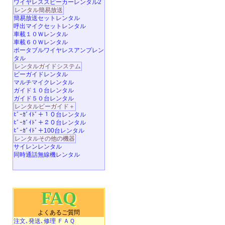
ワイヤレススピーカーレンタル2
レンタル簡易放送
簡易放送セットレンタル
呼出マイクセットレンタル
車載１０Ｗレンタル
車載６０Ｗレンタル
ポータブルワイヤレスアンプレン
タル
レンタルガイドシステム
ビーガイドレンタル
マルチマイクレンタル
ガイド１０台レンタル
ガイド５０台レンタル
レンタルビーガイド＋
ﾋﾞｰｶﾞｲﾄﾞ＋１０台レンタル
ﾋﾞｰｶﾞｲﾄﾞ＋２０台レンタル
ﾋﾞｰｶﾞｲﾄﾞ＋100台レンタル
レンタルその他の機器
サイレンレンタル
同時通話無線機レンタル
FAQ
よくあるご質問
注文､発送､修理 ＦＡＱ