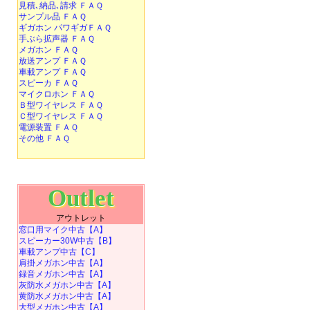
見積､納品､請求 ＦＡＱ
サンプル品 ＦＡＱ
ギガホン パワギガＦＡＱ
手ぶら拡声器 ＦＡＱ
メガホン ＦＡＱ
放送アンプ ＦＡＱ
車載アンプ ＦＡＱ
スピーカ ＦＡＱ
マイクロホン ＦＡＱ
Ｂ型ワイヤレス ＦＡＱ
Ｃ型ワイヤレス ＦＡＱ
電源装置 ＦＡＱ
その他 ＦＡＱ
Outlet
アウトレット
窓口用マイク中古【A】
スピーカー30W中古【B】
車載アンプ中古【C】
肩掛メガホン中古【A】
録音メガホン中古【A】
灰防水メガホン中古【A】
黄防水メガホン中古【A】
大型メガホン中古【A】