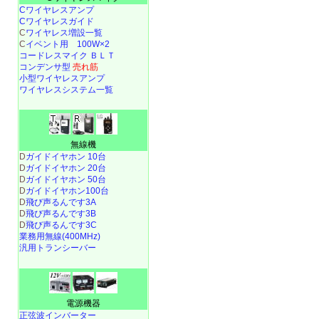
Cワイヤレスアンプ
Cワイヤレスガイド
C
ワイヤレス増設一覧
C
イベント用 100W×2
コードレスマイク ＢＬＴ
コンデンサ型
売れ筋
小型ワイヤレスアンプ
ワイヤレスシステム一覧
無線機
D
ガイドイヤホン 10台
D
ガイドイヤホン 20台
D
ガイドイヤホン 50台
D
ガイドイヤホン100台
D
飛び声るんです3A
D
飛び声るんです3B
D
飛び声るんです3C
業務用無線(400MHz)
汎用トランシーバー
電源機器
正弦波インバーター