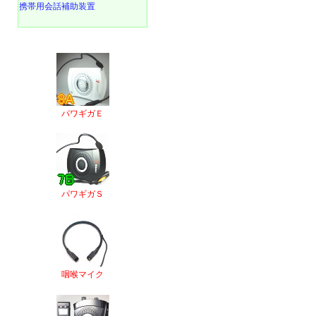
携帯用会話補助装置
パワギガＥ
パワギガＳ
咽喉マイク