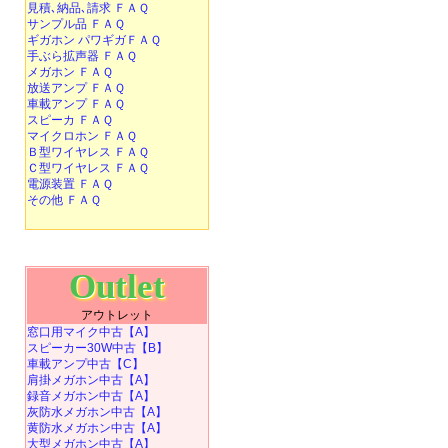
見積､納品､請求 ＦＡＱ
サンプル品 ＦＡＱ
ギガホン パワギガＦＡＱ
手ぶら拡声器 ＦＡＱ
メガホン ＦＡＱ
放送アンプ ＦＡＱ
車載アンプ ＦＡＱ
スピーカ ＦＡＱ
マイクロホン ＦＡＱ
Ｂ型ワイヤレス ＦＡＱ
Ｃ型ワイヤレス ＦＡＱ
電源装置 ＦＡＱ
その他 ＦＡＱ
Outlet
アウトレット
窓口用マイク中古【A】
スピーカー30W中古【B】
車載アンプ中古【C】
肩掛メガホン中古【A】
録音メガホン中古【A】
灰防水メガホン中古【A】
黄防水メガホン中古【A】
大型メガホン中古【A】