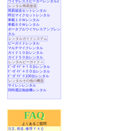
ワイヤレススピーカーレンタル2
レンタル簡易放送
簡易放送セットレンタル
呼出マイクセットレンタル
車載１０Ｗレンタル
車載６０Ｗレンタル
ポータブルワイヤレスアンプレン
タル
レンタルガイドシステム
ビーガイドレンタル
マルチマイクレンタル
ガイド１０台レンタル
ガイド５０台レンタル
レンタルビーガイド＋
ﾋﾞｰｶﾞｲﾄﾞ＋１０台レンタル
ﾋﾞｰｶﾞｲﾄﾞ＋２０台レンタル
ﾋﾞｰｶﾞｲﾄﾞ＋100台レンタル
レンタルその他の機器
サイレンレンタル
同時通話無線機レンタル
FAQ
よくあるご質問
注文､発送､修理 ＦＡＱ