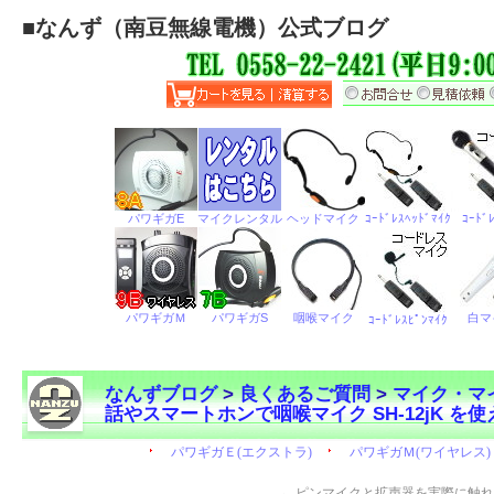
■
なんず（南豆無線電機）公式ブログ
なんずブログ
>
良くあるご質問
>
マイク・マ
話やスマートホンで咽喉マイク SH-12jK を
←
ピンマイクと拡声器を実際に触れ