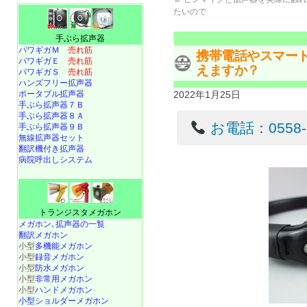
たいので
手ぶら拡声器
パワギガＭ
売れ筋
携帯電話やスマートホ
パワギガＥ
売れ筋
えますか？
パワギガＳ
売れ筋
ハンズフリー拡声器
ポータブル拡声器
2022年1月25日
手ぶら拡声器７Ｂ
手ぶら拡声器８Ａ
お電話：0558-22
手ぶら拡声器９Ｂ
無線拡声器セット
翻訳機付き拡声器
病院呼出しシステム
トランジスタメガホン
メガホン､拡声器の一覧
翻訳メガホン
小型
多機能メガホン
小型
録音メガホン
小型
防水メガホン
小型
非常用メガホン
小型
ハンドメガホン
小型ショルダーメガホン