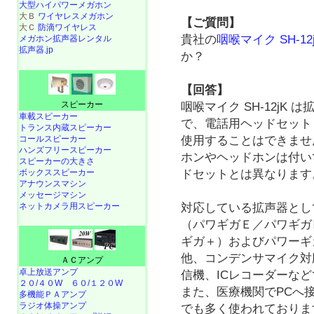
大型ハイパワーメガホン
大Ｂ
ワイヤレスメガホン
【ご質問】
大Ｃ
防滴ワイヤレス
貴社の
咽喉マイク SH-12
メガホン拡声器レンタル
拡声器.jp
か？
【回答】
スピーカー
咽喉マイク SH-12jK
車載スピーカー
で、電話用ヘッドセット
トランス内蔵スピーカー
コールスピーカー
使用することはできませ
ハンズフリースピーカー
ホンやヘッドホンは付い
スピーカーの大きさ
ボックススピーカー
ドセットとは異なります
アナウンスマシン
メッセージマシン
ネットカメラ用スピーカー
対応している拡声器として
（パワギガＥ／パワギガ
ギガ＋）およびパワーギ
他、コンデンサマイク対
ＡＣアンプ
卓上放送アンプ
信機、ICレコーダーな
２０/４０W
６０/１２０W
また、医療機関でPCへ
多機能ＰＡアンプ
ラジオ体操アンプ
でも多く使われておりま