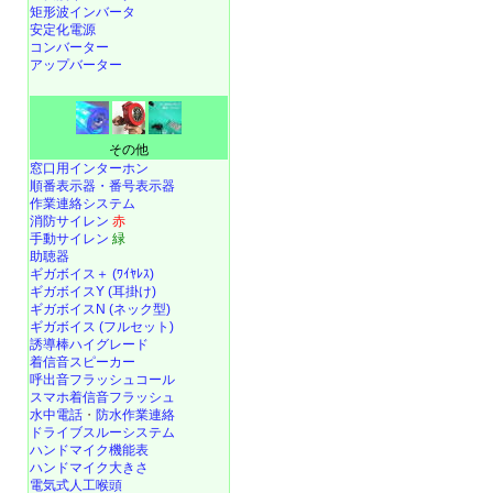
矩形波インバータ
安定化電源
コンバーター
アップバーター
その他
窓口用インターホン
順番表示器・番号表示器
作業連絡システム
消防サイレン
赤
手動サイレン
緑
助聴器
ギガボイス＋ (ﾜｲﾔﾚｽ)
ギガボイスY (耳掛け)
ギガボイスN (ネック型)
ギガボイス (フルセット)
誘導棒ハイグレード
着信音スピーカー
呼出音フラッシュコール
スマホ着信音フラッシュ
水中電話
・
防水作業連絡
ドライブスルーシステム
ハンドマイク機能表
ハンドマイク大きさ
電気式人工喉頭