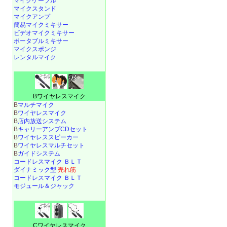
マイクケーブル
マイクスタンド
マイクアンプ
簡易マイクミキサー
ビデオマイクミキサー
ポータブルミキサー
マイクスポンジ
レンタルマイク
Bワイヤレスマイク
B
マルチマイク
B
ワイヤレスマイク
B
店内放送システム
B
キャリーアンプCDセット
B
ワイヤレススピーカー
B
ワイヤレスマルチセット
B
ガイドシステム
コードレスマイク ＢＬＴ
ダイナミック型
売れ筋
コードレスマイク ＢＬＴ
モジュール＆ジャック
Cワイヤレスマイク