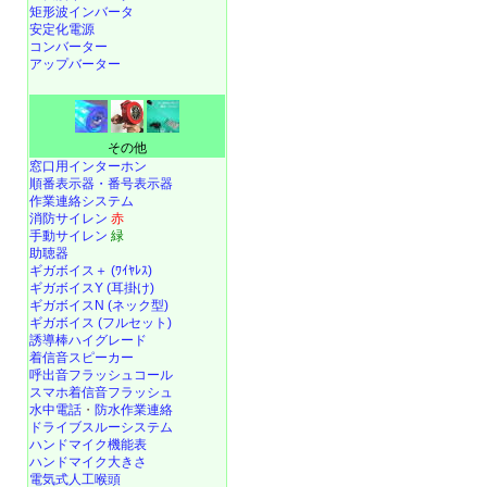
矩形波インバータ
安定化電源
コンバーター
アップバーター
その他
窓口用インターホン
順番表示器・番号表示器
作業連絡システム
消防サイレン
赤
手動サイレン
緑
助聴器
ギガボイス＋ (ﾜｲﾔﾚｽ)
ギガボイスY (耳掛け)
ギガボイスN (ネック型)
ギガボイス (フルセット)
誘導棒ハイグレード
着信音スピーカー
呼出音フラッシュコール
スマホ着信音フラッシュ
水中電話
・
防水作業連絡
ドライブスルーシステム
ハンドマイク機能表
ハンドマイク大きさ
電気式人工喉頭