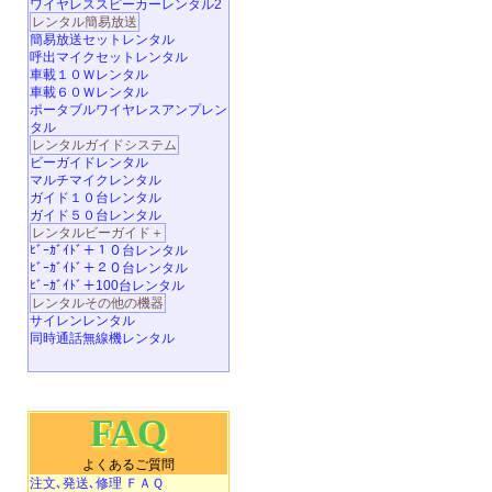
ワイヤレススピーカーレンタル2
レンタル簡易放送
簡易放送セットレンタル
呼出マイクセットレンタル
車載１０Ｗレンタル
車載６０Ｗレンタル
ポータブルワイヤレスアンプレン
タル
レンタルガイドシステム
ビーガイドレンタル
マルチマイクレンタル
ガイド１０台レンタル
ガイド５０台レンタル
レンタルビーガイド＋
ﾋﾞｰｶﾞｲﾄﾞ＋１０台レンタル
ﾋﾞｰｶﾞｲﾄﾞ＋２０台レンタル
ﾋﾞｰｶﾞｲﾄﾞ＋100台レンタル
レンタルその他の機器
サイレンレンタル
同時通話無線機レンタル
FAQ
よくあるご質問
注文､発送､修理 ＦＡＱ