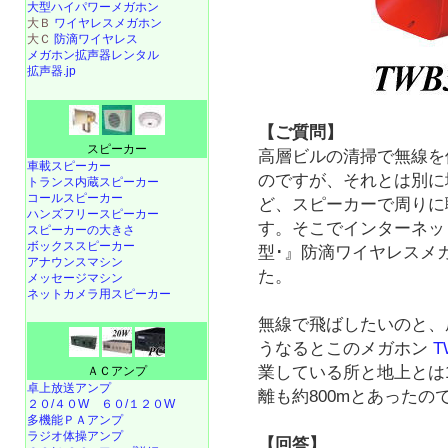
大型ハイパワーメガホン
大Ｂ
ワイヤレスメガホン
大Ｃ
防滴ワイヤレス
メガホン拡声器レンタル
拡声器.jp
【ご質問】
スピーカー
高層ビルの清掃で無線を
車載スピーカー
のですが、それとは別に
トランス内蔵スピーカー
コールスピーカー
ど、スピーカーで周りに
ハンズフリースピーカー
す。そこでインターネッ
スピーカーの大きさ
ボックススピーカー
型･』防滴ワイヤレスメ
アナウンスマシン
た。
メッセージマシン
ネットカメラ用スピーカー
無線で飛ばしたいのと、
うなるとこのメガホン
T
業している所と地上とは
ＡＣアンプ
卓上放送アンプ
離も約800mとあったの
２０/４０W
６０/１２０W
多機能ＰＡアンプ
ラジオ体操アンプ
【回答】