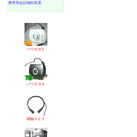
携帯用会話補助装置
パワギガＥ
パワギガＳ
咽喉マイク