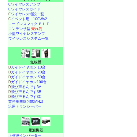
Cワイヤレスアンプ
Cワイヤレスガイド
C
ワイヤレス増設一覧
C
イベント用 100W×2
コードレスマイク ＢＬＴ
コンデンサ型
売れ筋
小型ワイヤレスアンプ
ワイヤレスシステム一覧
無線機
D
ガイドイヤホン 10台
D
ガイドイヤホン 20台
D
ガイドイヤホン 50台
D
ガイドイヤホン100台
D
飛び声るんです3A
D
飛び声るんです3B
D
飛び声るんです3C
業務用無線(400MHz)
汎用トランシーバー
電源機器
正弦波インバーター