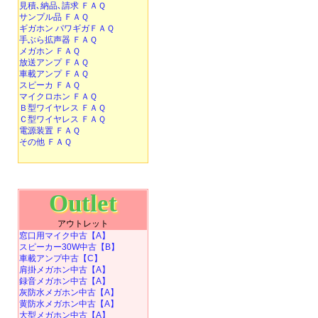
見積､納品､請求 ＦＡＱ
サンプル品 ＦＡＱ
ギガホン パワギガＦＡＱ
手ぶら拡声器 ＦＡＱ
メガホン ＦＡＱ
放送アンプ ＦＡＱ
車載アンプ ＦＡＱ
スピーカ ＦＡＱ
マイクロホン ＦＡＱ
Ｂ型ワイヤレス ＦＡＱ
Ｃ型ワイヤレス ＦＡＱ
電源装置 ＦＡＱ
その他 ＦＡＱ
Outlet
アウトレット
窓口用マイク中古【A】
スピーカー30W中古【B】
車載アンプ中古【C】
肩掛メガホン中古【A】
録音メガホン中古【A】
灰防水メガホン中古【A】
黄防水メガホン中古【A】
大型メガホン中古【A】