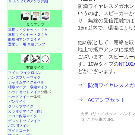
６０/１２０wアンプ詳細
防滴ワイヤレスメガホ
いうのは、スピーカーか
り、無線の受信距離では
ＤＣアンプ
15m以内で、環境によ
車用マイクセット１２Ｖ
車用マイクセット２４Ｖ
船舶用アンプ２４Ｖ
他の案として、連絡を取
選挙カー用 車載アンプ
地上で拡声アンプに接続
ございます。スピーカー
す。10Wタイプの
NT102
有線マイク
どがございます。
マイク マイクロホン
ハンズフリーマイク
チャイムマイク＆ベル
⇒
防滴ワイヤレスメガ
咽喉マイク・喉頭マイク
ヘッドセットマイク
分離式
ヘッドマイク
一体式
⇒
ACアンプセット
ピンマイク
クリップマイク
カラオケマイク（白）
カテゴリ：
メガホン・ハンド
エコー内蔵マイク
Ｑ
. この記事の
URL
.
デスクトップマイク
バス用マイク
マイクコード