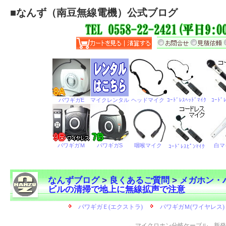
■
なんず（南豆無線電機）公式ブログ
なんずブログ
>
良くあるご質問
>
メガホン・
ビルの清掃で地上に無線拡声で注意
←
マイクロホン分岐ケーブル 新発