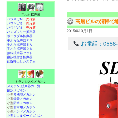
手ぶら拡声器
パワギガＭ
売れ筋
高層ビルの清掃で
パワギガＥ
売れ筋
パワギガＳ
売れ筋
2015年10月1日
ハンズフリー拡声器
ポータブル拡声器
手ぶら拡声器７Ｂ
お電話：0558-22
手ぶら拡声器８Ａ
手ぶら拡声器９Ｂ
無線拡声器セット
翻訳機付き拡声器
病院呼出しシステム
トランジスタメガホン
メガホン､拡声器の一覧
翻訳メガホン
小型
多機能メガホン
小型
録音メガホン
小型
防水メガホン
小型
非常用メガホン
小型
ハンドメガホン
小型ショルダーメガホン