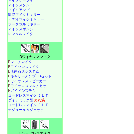
マイクケーブル
マイクスタンド
マイクアンプ
簡易マイクミキサー
ビデオマイクミキサー
ポータブルミキサー
マイクスポンジ
レンタルマイク
Bワイヤレスマイク
B
マルチマイク
B
ワイヤレスマイク
B
店内放送システム
B
キャリーアンプCDセット
B
ワイヤレススピーカー
B
ワイヤレスマルチセット
B
ガイドシステム
コードレスマイク ＢＬＴ
ダイナミック型
売れ筋
コードレスマイク ＢＬＴ
モジュール＆ジャック
Cワイヤレスマイク