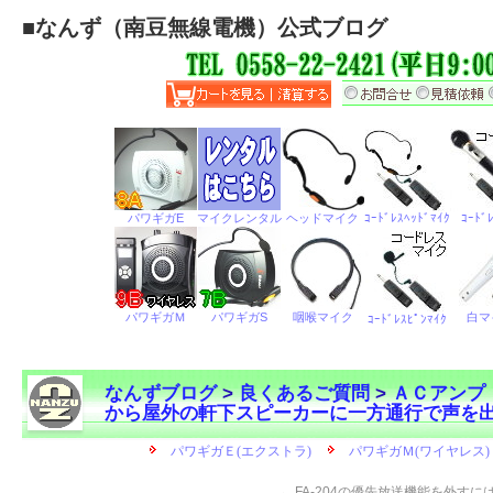
■
なんず（南豆無線電機）公式ブログ
なんずブログ
>
良くあるご質問
>
ＡＣアンプ
から屋外の軒下スピーカーに一方通行で声を
←
FA-204の優先放送機能を外すに