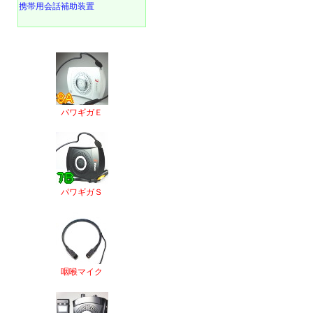
携帯用会話補助装置
パワギガＥ
パワギガＳ
咽喉マイク