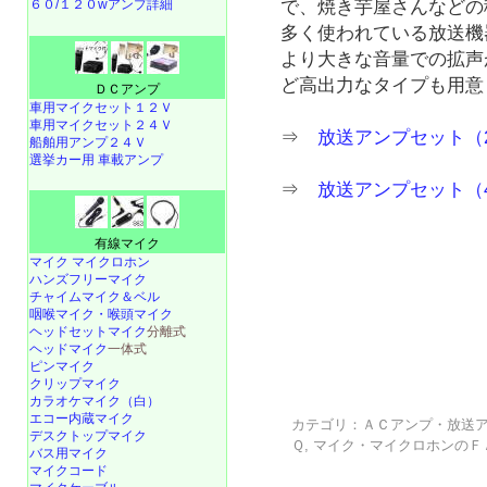
６０/１２０wアンプ詳細
で、焼き芋屋さんなどの
多く使われている放送機
より大きな音量での拡声
ど高出力なタイプも用意
ＤＣアンプ
車用マイクセット１２Ｖ
車用マイクセット２４Ｖ
⇒
放送アンプセット（
船舶用アンプ２４Ｖ
選挙カー用 車載アンプ
⇒
放送アンプセット（
有線マイク
マイク マイクロホン
ハンズフリーマイク
チャイムマイク＆ベル
咽喉マイク・喉頭マイク
ヘッドセットマイク
分離式
ヘッドマイク
一体式
ピンマイク
クリップマイク
カラオケマイク（白）
エコー内蔵マイク
カテゴリ：
ＡＣアンプ・放送
デスクトップマイク
Ｑ
,
マイク・マイクロホンのＦ
バス用マイク
マイクコード