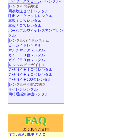
ワイヤレススピーカーレンタル2
レンタル簡易放送
簡易放送セットレンタル
呼出マイクセットレンタル
車載１０Ｗレンタル
車載６０Ｗレンタル
ポータブルワイヤレスアンプレン
タル
レンタルガイドシステム
ビーガイドレンタル
マルチマイクレンタル
ガイド１０台レンタル
ガイド５０台レンタル
レンタルビーガイド＋
ﾋﾞｰｶﾞｲﾄﾞ＋１０台レンタル
ﾋﾞｰｶﾞｲﾄﾞ＋２０台レンタル
ﾋﾞｰｶﾞｲﾄﾞ＋100台レンタル
レンタルその他の機器
サイレンレンタル
同時通話無線機レンタル
FAQ
よくあるご質問
注文､発送､修理 ＦＡＱ