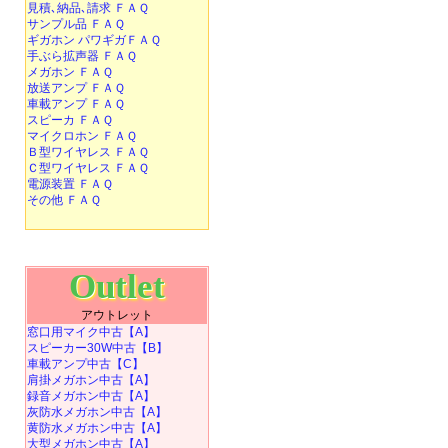
見積､納品､請求 ＦＡＱ
サンプル品 ＦＡＱ
ギガホン パワギガＦＡＱ
手ぶら拡声器 ＦＡＱ
メガホン ＦＡＱ
放送アンプ ＦＡＱ
車載アンプ ＦＡＱ
スピーカ ＦＡＱ
マイクロホン ＦＡＱ
Ｂ型ワイヤレス ＦＡＱ
Ｃ型ワイヤレス ＦＡＱ
電源装置 ＦＡＱ
その他 ＦＡＱ
Outlet
アウトレット
窓口用マイク中古【A】
スピーカー30W中古【B】
車載アンプ中古【C】
肩掛メガホン中古【A】
録音メガホン中古【A】
灰防水メガホン中古【A】
黄防水メガホン中古【A】
大型メガホン中古【A】