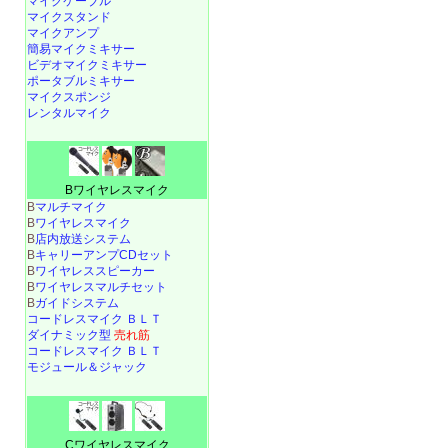
マイクケーブル
マイクスタンド
マイクアンプ
簡易マイクミキサー
ビデオマイクミキサー
ポータブルミキサー
マイクスポンジ
レンタルマイク
Bワイヤレスマイク
B
マルチマイク
B
ワイヤレスマイク
B
店内放送システム
B
キャリーアンプCDセット
B
ワイヤレススピーカー
B
ワイヤレスマルチセット
B
ガイドシステム
コードレスマイク ＢＬＴ
ダイナミック型
売れ筋
コードレスマイク ＢＬＴ
モジュール＆ジャック
Cワイヤレスマイク