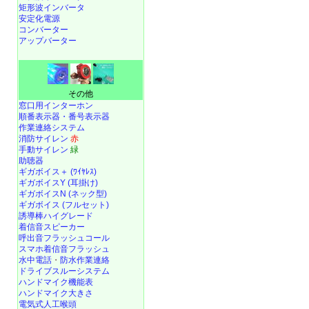
矩形波インバータ
安定化電源
コンバーター
アップバーター
その他
窓口用インターホン
順番表示器・番号表示器
作業連絡システム
消防サイレン
赤
手動サイレン
緑
助聴器
ギガボイス＋ (ﾜｲﾔﾚｽ)
ギガボイスY (耳掛け)
ギガボイスN (ネック型)
ギガボイス (フルセット)
誘導棒ハイグレード
着信音スピーカー
呼出音フラッシュコール
スマホ着信音フラッシュ
水中電話
・
防水作業連絡
ドライブスルーシステム
ハンドマイク機能表
ハンドマイク大きさ
電気式人工喉頭