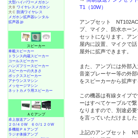
大型ハイパワーメガホン
T1（10W）
大Ｂ
ワイヤレスメガホン
大Ｃ
防滴ワイヤレス
メガホン拡声器レンタル
アンプセット NT102AC
拡声器.jp
プ、マイク、防水ホーン
セットになります。アン
屋内に設置、マイクで話
スピーカー
屋外に拡声できます。
車載スピーカー
トランス内蔵スピーカー
コールスピーカー
また、アンプには外部入
ハンズフリースピーカー
スピーカーの大きさ
音楽プレーヤー等の外部
ボックススピーカー
をスピーカーから拡声す
アナウンスマシン
メッセージマシン
ネットカメラ用スピーカー
この機器は有線タイプで
ーはすべてケーブルで繋
なりますので、別途必要
ＡＣアンプ
を言っていただけました
卓上放送アンプ
２０/４０W
６０/１２０W
多機能ＰＡアンプ
上記のアンプセット NT1
ラジオ体操アンプ