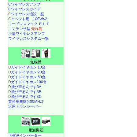
Cワイヤレスアンプ
Cワイヤレスガイド
C
ワイヤレス増設一覧
C
イベント用 100W×2
コードレスマイク ＢＬＴ
コンデンサ型
売れ筋
小型ワイヤレスアンプ
ワイヤレスシステム一覧
無線機
D
ガイドイヤホン 10台
D
ガイドイヤホン 20台
D
ガイドイヤホン 50台
D
ガイドイヤホン100台
D
飛び声るんです3A
D
飛び声るんです3B
D
飛び声るんです3C
業務用無線(400MHz)
汎用トランシーバー
電源機器
正弦波インバーター