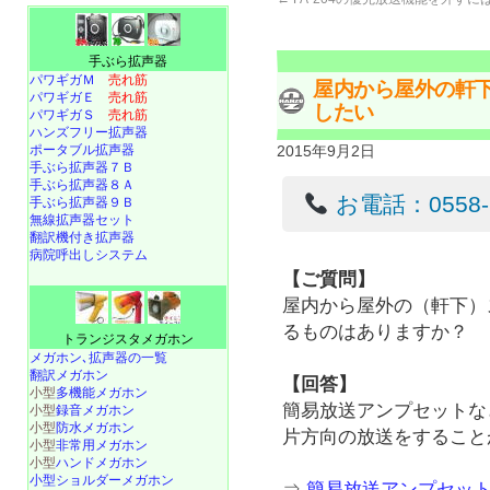
手ぶら拡声器
パワギガＭ
売れ筋
屋内から屋外の軒
パワギガＥ
売れ筋
したい
パワギガＳ
売れ筋
ハンズフリー拡声器
ポータブル拡声器
2015年9月2日
手ぶら拡声器７Ｂ
手ぶら拡声器８Ａ
お電話：0558-22
手ぶら拡声器９Ｂ
無線拡声器セット
翻訳機付き拡声器
病院呼出しシステム
【ご質問】
屋内から屋外の（軒下）
るものはありますか？
トランジスタメガホン
メガホン､拡声器の一覧
翻訳メガホン
【回答】
小型
多機能メガホン
簡易放送アンプセットな
小型
録音メガホン
小型
防水メガホン
片方向の放送をすること
小型
非常用メガホン
小型
ハンドメガホン
小型ショルダーメガホン
⇒
簡易放送アンプセット N