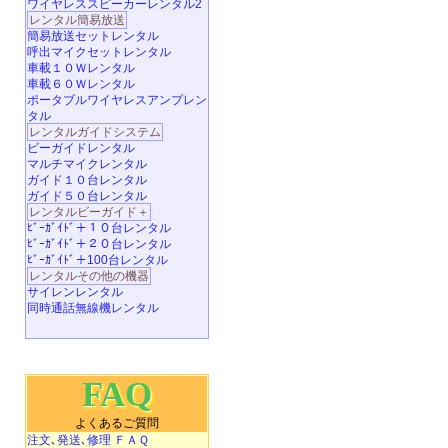
ワイヤレススピーカーレンタル2
レンタル簡易放送
簡易放送セットレンタル
呼出マイクセットレンタル
車載１０Ｗレンタル
車載６０Ｗレンタル
ポータブルワイヤレスアンプレン
タル
レンタルガイドシステム
ビーガイドレンタル
マルチマイクレンタル
ガイド１０台レンタル
ガイド５０台レンタル
レンタルビーガイド＋
ﾋﾞｰｶﾞｲﾄﾞ＋１０台レンタル
ﾋﾞｰｶﾞｲﾄﾞ＋２０台レンタル
ﾋﾞｰｶﾞｲﾄﾞ＋100台レンタル
レンタルその他の機器
サイレンレンタル
同時通話無線機レンタル
FAQ
よくあるご質問
注文､発送､修理 ＦＡＱ