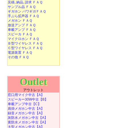
見積､納品､請求 ＦＡＱ
サンプル品 ＦＡＱ
ギガホン パワギガＦＡＱ
手ぶら拡声器 ＦＡＱ
メガホン ＦＡＱ
放送アンプ ＦＡＱ
車載アンプ ＦＡＱ
スピーカ ＦＡＱ
マイクロホン ＦＡＱ
Ｂ型ワイヤレス ＦＡＱ
Ｃ型ワイヤレス ＦＡＱ
電源装置 ＦＡＱ
その他 ＦＡＱ
Outlet
アウトレット
窓口用マイク中古【A】
スピーカー30W中古【B】
車載アンプ中古【C】
肩掛メガホン中古【A】
録音メガホン中古【A】
灰防水メガホン中古【A】
黄防水メガホン中古【A】
大型メガホン中古【A】