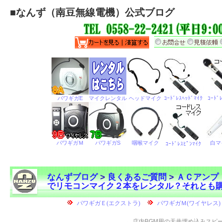
■
なんず（南豆無線電機）公式ブログ
なんずブログ
>
良くあるご質問
>
ＡＣアンプ
でリモコンマイク２本をレンタル？それとも
←
店内BGM用の天井埋め込みスピ