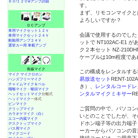
６０/１２０wアンプ詳細
す。
まず、リモコンマイクと
よろしいですか？
ＤＣアンプ
車用マイクセット１２Ｖ
会議で使用するのでした
車用マイクセット２４Ｖ
船舶用アンプ２４Ｖ
ットで NT102AC-E
選挙カー用 車載アンプ
ク２本セット NZ-210
ケーブルは10m程度であれば
有線マイク
この構成をレンタルする
マイク マイクロホン
易放送セット
RENT-1
ハンズフリーマイク
チャイムマイク＆ベル
き）、
レンタルコードレ
咽喉マイク・喉頭マイク
ンタルマイクミキサー
R
ヘッドセットマイク
分離式
ヘッドマイク
一体式
ピンマイク
ご質問の中で、パソコン
クリップマイク
カラオケマイク（白）
いとのことでしたが、そ
エコー内蔵マイク
ドホン端子等の出力端子
デスクトップマイク
バス用マイク
ーカーからパソコンの音
マイクコード