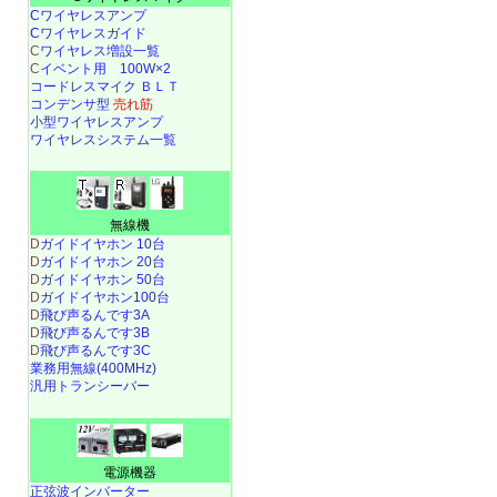
Cワイヤレスアンプ
Cワイヤレスガイド
C
ワイヤレス増設一覧
C
イベント用 100W×2
コードレスマイク ＢＬＴ
コンデンサ型
売れ筋
小型ワイヤレスアンプ
ワイヤレスシステム一覧
無線機
D
ガイドイヤホン 10台
D
ガイドイヤホン 20台
D
ガイドイヤホン 50台
D
ガイドイヤホン100台
D
飛び声るんです3A
D
飛び声るんです3B
D
飛び声るんです3C
業務用無線(400MHz)
汎用トランシーバー
電源機器
正弦波インバーター