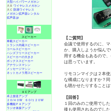
大型ハイパワーメガホン
大Ｂ
ワイヤレスメガホン
大Ｃ
防滴ワイヤレス
メガホン拡声器レンタル
拡声器.jp
スピーカー
【ご質問】
車載スピーカー
会議で使用するのに、マ
トランス内蔵スピーカー
コールスピーカー
か、購入しようか悩んで
ハンズフリースピーカー
用する機会もあるので、
スピーカーの大きさ
ボックススピーカー
は思っています。
アナウンスマシン
メッセージマシン
ネットカメラ用スピーカー
リモコンマイクは２本使
な構成になりますか？同
も聴かせたりすることは
ＡＣアンプ
卓上放送アンプ
【回答】
２０/４０W
６０/１２０W
１回のみのご使用でした
多機能ＰＡアンプ
ラジオ体操アンプ
後も使用されるのでした