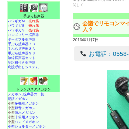
関して
手ぶら拡声器
パワギガＭ
売れ筋
会議でリモコンマ
パワギガＥ
売れ筋
入？
パワギガＳ
売れ筋
ハンズフリー拡声器
ポータブル拡声器
2016年1月7日
手ぶら拡声器７Ｂ
手ぶら拡声器８Ａ
お電話：0558-22
手ぶら拡声器９Ｂ
無線拡声器セット
翻訳機付き拡声器
病院呼出しシステム
トランジスタメガホン
メガホン､拡声器の一覧
翻訳メガホン
小型
多機能メガホン
小型
録音メガホン
小型
防水メガホン
小型
非常用メガホン
小型
ハンドメガホン
小型ショルダーメガホン