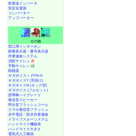
矩形波インバータ
安定化電源
コンバーター
アップバーター
その他
窓口用インターホン
順番表示器・番号表示器
作業連絡システム
消防サイレン
赤
手動サイレン
緑
助聴器
ギガボイス＋ (ﾜｲﾔﾚｽ)
ギガボイスY (耳掛け)
ギガボイスN (ネック型)
ギガボイス (フルセット)
誘導棒ハイグレード
着信音スピーカー
呼出音フラッシュコール
スマホ着信音フラッシュ
水中電話
・
防水作業連絡
ドライブスルーシステム
ハンドマイク機能表
ハンドマイク大きさ
電気式人工喉頭