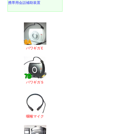
携帯用会話補助装置
パワギガＥ
パワギガＳ
咽喉マイク