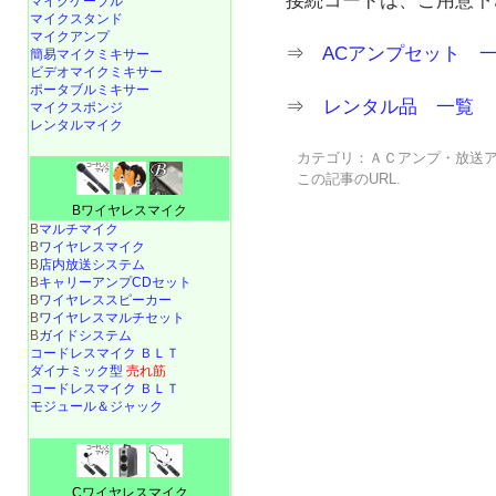
接続コードは、ご用意下
マイクケーブル
マイクスタンド
マイクアンプ
⇒
ACアンプセット 
簡易マイクミキサー
ビデオマイクミキサー
ポータブルミキサー
⇒
レンタル品 一覧
マイクスポンジ
レンタルマイク
カテゴリ：
ＡＣアンプ・放送
この記事の
URL
.
Bワイヤレスマイク
B
マルチマイク
B
ワイヤレスマイク
B
店内放送システム
B
キャリーアンプCDセット
B
ワイヤレススピーカー
B
ワイヤレスマルチセット
B
ガイドシステム
コードレスマイク ＢＬＴ
ダイナミック型
売れ筋
コードレスマイク ＢＬＴ
モジュール＆ジャック
Cワイヤレスマイク